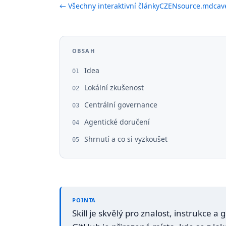
← Všechny interaktivní články
CZ
EN
source.md
ca
OBSAH
Idea
01
Lokální zkušenost
02
Centrální governance
03
Agentické doručení
04
Shrnutí a co si vyzkoušet
05
POINTA
Skill je skvělý pro znalost, instrukce 