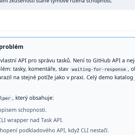
kální zkušenosti stane týmově řízená schopnost.
 problém
vlastní API pro správu tasků. Není to GitHub API a nej
lém: tasky, komentáře, stav
, 
waiting-for-response
razil na stejné potíže jako v praxi. Celý demo katalog 
, který obsahuje:
lper
opisem schopnosti.
CLI wrapper nad Task API.
hopení podkladového API, když CLI nestačí.