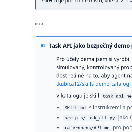
GitHub je přirozené místo, kde se z lo
IDEA
Task API jako bezpečný demo
01
Pro účely dema jsem si vyrobil 
simulovaný, kontrolovaný prob
dost reálné na to, aby agent na
tkubica12/skills-demo-catalog
.
V katalogu je skill
task-api-he
s instrukcemi a p
SKILL.md
jako 
scripts/task_cli.py
pro poc
references/API.md