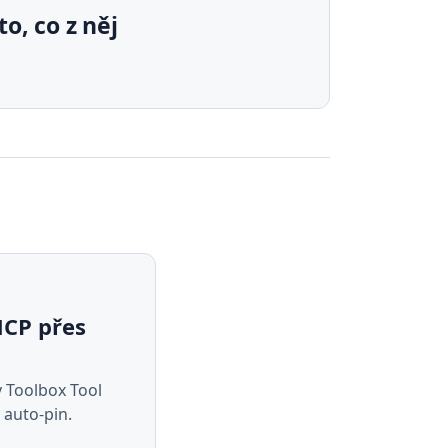
ue, triáže, lidského
a
to, co z něj
accepted
vat centrální skill.
centrální skill přes
,
gh skill
lní fork.
testování.
est.
MCP přes
y Toolbox Tool
 auto-pin.