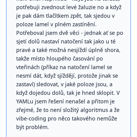
potřebuji zvednout levé žaluzie no a když
je pak dám tlačítkem zpět, tak sjedou v
poloze lamel v plném zastínění.
Potřeboval jsem dvě věci - jednak ať se po
sjetí dolů nastaví natočení tak jako u té
pravé a také možná nesjíždí úplně shora,
takže místo hloupého časování po
vteřinách (příkaz na natočení lamel se
nesmí dát, když sjíždějí, protože jinak se
zastaví) sledovat, v jaké poloze jsou, a
když dojedou dolů, tak je hned sklopit. V
YAMLu jsem řešení nenašel a přitom je
zřejmé, že to není složitý algoritmus a že
vibe-coding pro něco takového nemůže
být problém.