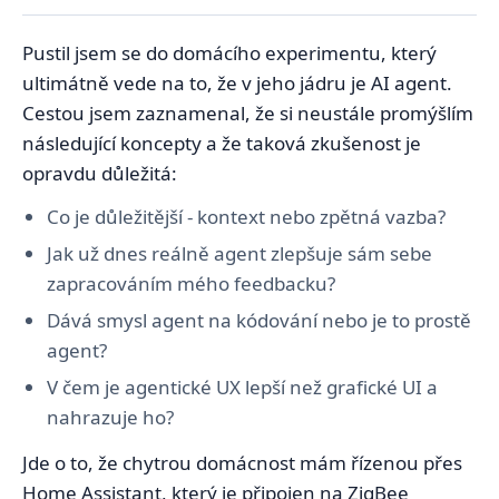
Pustil jsem se do domácího experimentu, který
ultimátně vede na to, že v jeho jádru je AI agent.
Cestou jsem zaznamenal, že si neustále promýšlím
následující koncepty a že taková zkušenost je
opravdu důležitá:
Co je důležitější - kontext nebo zpětná vazba?
Jak už dnes reálně agent zlepšuje sám sebe
zapracováním mého feedbacku?
Dává smysl agent na kódování nebo je to prostě
agent?
V čem je agentické UX lepší než grafické UI a
nahrazuje ho?
Jde o to, že chytrou domácnost mám řízenou přes
Home Assistant, který je připojen na ZigBee