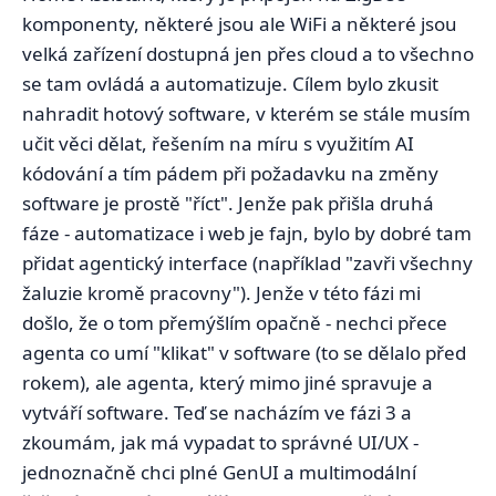
komponenty, některé jsou ale WiFi a některé jsou
velká zařízení dostupná jen přes cloud a to všechno
se tam ovládá a automatizuje. Cílem bylo zkusit
nahradit hotový software, v kterém se stále musím
učit věci dělat, řešením na míru s využitím AI
kódování a tím pádem při požadavku na změny
software je prostě "říct". Jenže pak přišla druhá
fáze - automatizace i web je fajn, bylo by dobré tam
přidat agentický interface (například "zavři všechny
žaluzie kromě pracovny"). Jenže v této fázi mi
došlo, že o tom přemýšlím opačně - nechci přece
agenta co umí "klikat" v software (to se dělalo před
rokem), ale agenta, který mimo jiné spravuje a
vytváří software. Teď se nacházím ve fázi 3 a
zkoumám, jak má vypadat to správné UI/UX -
jednoznačně chci plné GenUI a multimodální