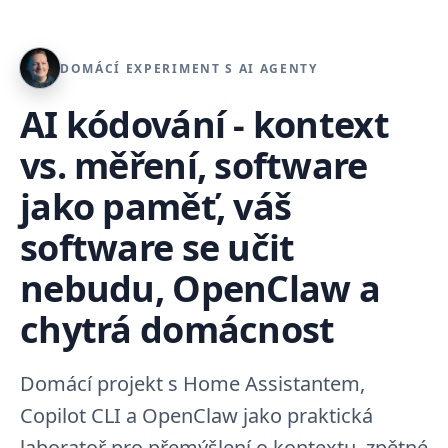
DOMÁCÍ EXPERIMENT S AI AGENTY
AI kódování - kontext
vs. měření, software
jako paměť, váš
software se učit
nebudu, OpenClaw a
chytrá domácnost
Domácí projekt s Home Assistantem,
Copilot CLI a OpenClaw jako praktická
laboratoř pro přemýšlení o kontextu, zpětné