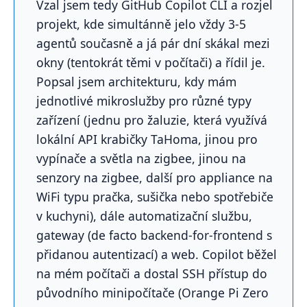
Vzal jsem tedy GitHub Copilot CLI a rozjel
projekt, kde simultánně jelo vždy 3-5
agentů současně a já pár dní skákal mezi
okny (tentokrát těmi v počítači) a řídil je.
Popsal jsem architekturu, kdy mám
jednotlivé mikroslužby pro různé typy
zařízení (jednu pro žaluzie, která využívá
lokální API krabičky TaHoma, jinou pro
vypínače a světla na zigbee, jinou na
senzory na zigbee, další pro appliance na
WiFi typu pračka, sušička nebo spotřebiče
v kuchyni), dále automatizační službu,
gateway (de facto backend-for-frontend s
přidanou autentizací) a web. Copilot běžel
na mém počítači a dostal SSH přístup do
původního minipočítače (Orange Pi Zero