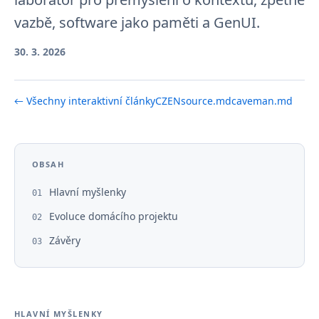
vazbě, software jako paměti a GenUI.
30. 3. 2026
← Všechny interaktivní články
CZ
EN
source.md
caveman.md
OBSAH
Hlavní myšlenky
01
Evoluce domácího projektu
02
Závěry
03
HLAVNÍ MYŠLENKY