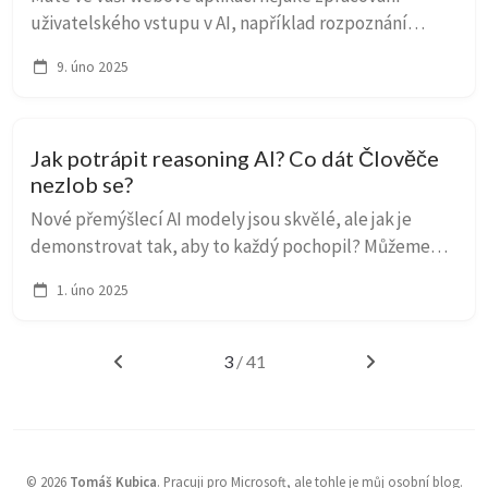
uživatelského vstupu v AI, například rozpoznání
obrázku (ověření kvality, vhodnosti, generování tagů,
9. úno 2025
popisků, kategorií), dokumentu (vytěžení údajů, ...
Jak potrápit reasoning AI? Co dát Člověče
nezlob se?
Nové přemýšlecí AI modely jsou skvělé, ale jak je
demonstrovat tak, aby to každý pochopil? Můžeme
zkoušet složitá vědecká zadání nebo zapeklité úlohy v
1. úno 2025
programovaní, které běžný model typu GPT-4o n...
3
/ 41
©
2026
Tomáš Kubica
.
Pracuji pro Microsoft, ale tohle je můj osobní blog.