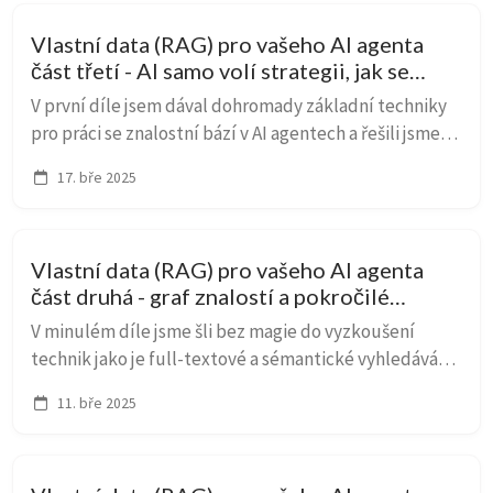
Vlastní data (RAG) pro vašeho AI agenta
část třetí - AI samo volí strategii, jak se
dostat k datům
V první díle jsem dával dohromady základní techniky
pro práci se znalostní bází v AI agentech a řešili jsme
sémantické, fulltextové a hybridní vyhledávání.
17. bře 2025
Abychom lépe adresovali komplexnější prob...
Vlastní data (RAG) pro vašeho AI agenta
část druhá - graf znalostí a pokročilé
metody
V minulém díle jsme šli bez magie do vyzkoušení
technik jako je full-textové a sémantické vyhledávání,
query rewriting, reranking a hybridní search, takže
11. bře 2025
jsme se neschovávali za nějaký framework n...