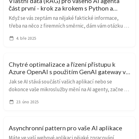
Vlastní data (RAG) pro vašeho AI agenta
část první - krok za krokem s Python a
PostgreSQL
Když se vás zeptám na nějaké faktické informace,
třeba na něco z firemních směrnic, dám vám otázku z
testu na Azure nebo jaký film doporučíte někomu,
4. bře 2025
kdo viděl Matrix a chtěl by něco podobného, tak...
Chytré optimalizace a řízení přístupu k
Azure OpenAI s použitím GenAI gateway v
Azure API Management
Jak se AI stává součástí vašich aplikací nebo se
dokonce vaše mikroslužby mění na AI agenty, začne se
řešit kolik co vlastně stojí, jak efektivně využívat
23. úno 2025
rezervovanou kapacitu (PTU), jak mít přehl...
Asynchronní pattern pro vaše AI aplikace
Máte ve vaší webové aplikaci nějaké zpracování