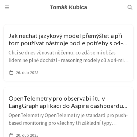
Tomáš Kubica
Jak nechat jazykový model přemýšlet a při
tom používat nástroje podle potřeby s o4-
mini. Začnou modely uvažovat v ne-
Chci se dnes věnovat něčemu, co zdá se mi občas
lidštině?
lidem ne plně dochází - reasoning modely o3 a o4-mini
mohou přistupovat k nástrojům opakovaně v průběhu
26. dub 2025
svého přemýšlení. To je hodně zajímavý rozdíl...
OpenTelemetry pro observabilitu v
LangGraph aplikaci do Aspire dashboardu a
Application Insights
OpenTelemetry OpenTelemetry je standard pro push-
based monitoring pro všechny tři základní typy
observability - logy, traces i metriky. Jak si vede? O
20. dub 2025