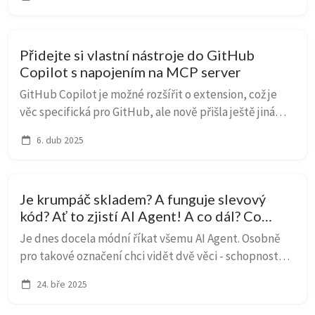
jeho převaze právě v trasování není pochyb ...
Přidejte si vlastní nástroje do GitHub
Copilot s napojením na MCP server
GitHub Copilot je možné rozšířit o extension, což je
věc specifická pro GitHub, ale nově přišla ještě jiná
možnost - využití standardu MCP pro připojení
6. dub 2025
nástrojů. To je sice zatím omezeno na Visual...
Je krumpáč skladem? A funguje slevový
kód? Ať to zjistí AI Agent! A co dál? Co
třeba herní kouč?
Je dnes docela módní říkat všemu AI Agent. Osobně
pro takové označení chci vidět dvě věci - schopnost
přijímat samostatná rozhodnutí (tedy ne jen
24. bře 2025
přeposlat otázku do LLM a vrátit odpověď) a
schopno...