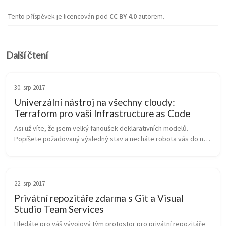
Tento příspěvek je licencován pod
CC BY 4.0
autorem.
Další čtení
30. srp 2017
Univerzální nástroj na všechny cloudy:
Terraform pro vaši Infrastructure as Code
Asi už víte, že jsem velký fanoušek deklarativních modelů. 
Popíšete požadovaný výsledný stav a necháte robota vás do něj 
automaticky dovést. Nemusíte implerativním modelem řešit 
správnou sekvenci p...
22. srp 2017
Privátní repozitáře zdarma s Git a Visual
Studio Team Services
Hledáte pro váš vývojový tým protostor pro privátní repozitáře 