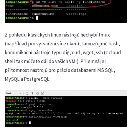
Z pohledu klasických linux nástrojů nechybí tmux
(například pro vytváření více oken), samozřejmě bash,
komunikační nástroje typu dig, curl, wget, ssh (z cloud
shell tak můžete dál do vašich VM!). Příjemná je i
přítomnost nástrojů pro práci s databázemi MS SQL,
MySQL a PostgreSQL: