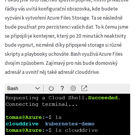
řádky vás uvítá konfigurační obrazovka, kde budete
vyzváni k vytvoření Azure Files Storage. Ta se následně
bude používat pro perzistenci vašich dat. To k čemu jsme
se připojili je kontejner, který po 20 minutách neaktivity
bude vypnut, nicméně díky připojené storage si různé
skripty a playbooky uchováte. Bash využívá Azure Files
dvojím způsobem. Zajímavý pro nás bude domovský
adresář a uvnitř něj také adresář clouddrive.