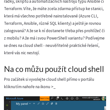
řádky, skriptů a automatizačních nástrojů typu Ansible či
Terraform. Víte, že máte zcela zdarma přístup ke stanici,
která má všechno potřebné nainstalované (Azure CLI,
Terraform, Ansible, různé SQL klienty) a ještě je rovnou
zalogovaná? A že se k ní dostanete třeba přes prohlížeč či
z mobilu? A že má i svou PowerShell variantu? Podívejme
se dnes na cloud shell - neuvěřitelně praktické řešení,
které vás nic nestojí.
Na co můžu použít cloud shell
Pro začátek si vyvolejte cloud shell přímo v portálu
kliknutím nahoře na ikonu >_