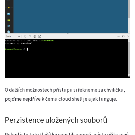
O dalších možnostech přístupu si řekneme za chviličku,
pojďme nejdříve k čemu cloud shell je a jak funguje.
Perzistence uložených souborů
Pokud jste toto tlačítko spustili poprvé, místo příkazové