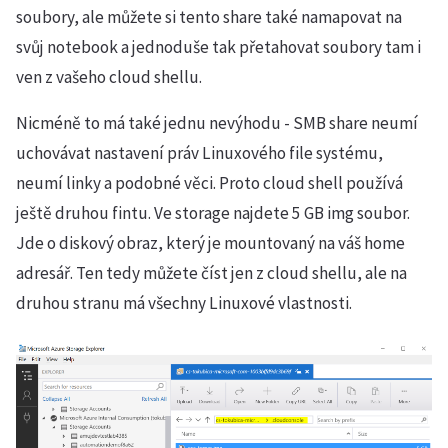
soubory, ale můžete si tento share také namapovat na
svůj notebook a jednoduše tak přetahovat soubory tam i
ven z vašeho cloud shellu.
Nicméně to má také jednu nevýhodu - SMB share neumí
uchovávat nastavení práv Linuxového file systému,
neumí linky a podobné věci. Proto cloud shell používá
ještě druhou fintu. Ve storage najdete 5 GB img soubor.
Jde o diskový obraz, který je mountovaný na váš home
adresář. Ten tedy můžete číst jen z cloud shellu, ale na
druhou stranu má všechny Linuxové vlastnosti.