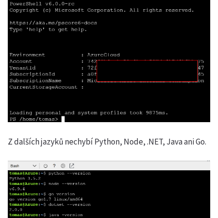
Z dalších jazyků nechybí Python, Node, .NET, Java ani Go.