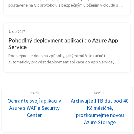
postavené na Git protokolu s bezpečným uložením v cloudu s 
funkcemi jako je webové GUI, pull requesty, řízení projektu, 
testování či C...
7. srp 2017
Pohodlný deployment aplikací do Azure App
Service
Podívejme se dnes na způsoby, jakými můžete ručně i 
automaticky provést deployment aplikace do App Service, 
nejpopulárnější platformní služby v Azure. Uvidíte jednoduchou 
instalaci z Visual Studio,...
Ochraňte svojí aplikaci v
Archivujte 1TB dat pod 40
Azure s WAF a Security
Kč měsíčně,
Center
prozkoumejme novou
Azure Storage