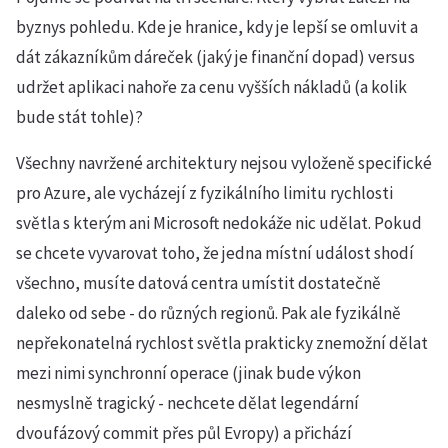
byznys pohledu. Kde je hranice, kdy je lepší se omluvit a
dát zákazníkům dáreček (jaký je finanční dopad) versus
udržet aplikaci nahoře za cenu vyšších nákladů (a kolik
bude stát tohle)?
Všechny navržené architektury nejsou vyloženě specifické
pro Azure, ale vycházejí z fyzikálního limitu rychlosti
světla s kterým ani Microsoft nedokáže nic udělat. Pokud
se chcete vyvarovat toho, že jedna místní událost shodí
všechno, musíte datová centra umístit dostatečně
daleko od sebe - do různých regionů. Pak ale fyzikálně
nepřekonatelná rychlost světla prakticky znemožní dělat
mezi nimi synchronní operace (jinak bude výkon
nesmyslně tragický - nechcete dělat legendární
dvoufázový commit přes půl Evropy) a přichází