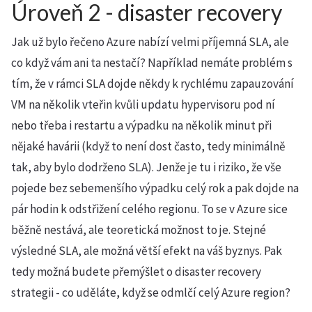
Úroveň 2 - disaster recovery
Jak už bylo řečeno Azure nabízí velmi příjemná SLA, ale
co když vám ani ta nestačí? Například nemáte problém s
tím, že v rámci SLA dojde někdy k rychlému zapauzování
VM na několik vteřin kvůli updatu hypervisoru pod ní
nebo třeba i restartu a výpadku na několik minut při
nějaké havárii (když to není dost často, tedy minimálně
tak, aby bylo dodrženo SLA). Jenže je tu i riziko, že vše
pojede bez sebemenšího výpadku celý rok a pak dojde na
pár hodin k odstřižení celého regionu. To se v Azure sice
běžně nestává, ale teoretická možnost to je. Stejné
výsledné SLA, ale možná větší efekt na váš byznys. Pak
tedy možná budete přemýšlet o disaster recovery
strategii - co uděláte, když se odmlčí celý Azure region?