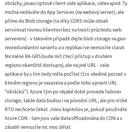
obrázky, javascriptové client-side aplikace, videa apod. Ty
možná nedáváte do App Services (na webový server), ale
přímo do Blob storage (ta díky CORS může obsah
servírovat rovnou klientovi bez nutnosti průchodu web
serverem) - v takovém případě dejte blob storage na geo-
reoredundantní variantu a o replikaci se nemusíte starat.
Nicméně RA-GRS bude mít čtecí přístup v druhém
regionu okamžitě dostupný, ale na jiné URL - vaše
aplikace by s tím tedy měla počítat (tzn. ideálně poznat v
kterém regionu je nasazena a podle toho upravit URL
"obrázků"). Azure tým po nějaké době provede failover
storage, takže data budou i na původní URL, ale pro nízké
RTO nechcete čekat. Jinou kapitolou je, pokud používáte
Azure CDN - tam jsou vaše data offloadována do CDN a v
zásadě nemusíte nic moc dělat.