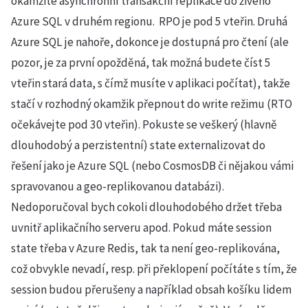
okamžité asynchronní transakční replikace do živého
Azure SQL v druhém regionu. RPO je pod 5 vteřin. Druhá
Azure SQL je nahoře, dokonce je dostupná pro čtení (ale
pozor, je za první opožděná, tak možná budete číst 5
vteřin stará data, s čímž musíte v aplikaci počítat), takže
stačí v rozhodný okamžik přepnout do write režimu (RTO
očekávejte pod 30 vteřin). Pokuste se veškerý (hlavně
dlouhodobý a perzistentní) state externalizovat do
řešení jako je Azure SQL (nebo CosmosDB či nějakou vámi
spravovanou a geo-replikovanou databázi).
Nedoporučoval bych cokoli dlouhodobého držet třeba
uvnitř aplikačního serveru apod. Pokud máte session
state třeba v Azure Redis, tak ta není geo-replikována,
což obvykle nevadí, resp. při překlopení počítáte s tím, že
session budou přerušeny a například obsah košíku lidem