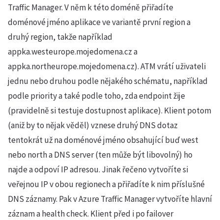
Traffic Manager. V něm k této doméně přiřadíte
doménové jméno aplikace ve variantě první region a
druhý region, takže například
appka.westeurope.mojedomena.cz a
appka.northeurope.mojedomena.cz). ATM vrátí uživateli
jednu nebo druhou podle nějakého schématu, například
podle priority a také podle toho, zda endpoint žije
(pravidelně si testuje dostupnost aplikace). Klient potom
(aniž by to nějak věděl) vznese druhý DNS dotaz
tentokrát už na doménové jméno obsahující buď west
nebo north a DNS server (ten může být libovolný) ho
najde a odpoví IP adresou. Jinak řečeno vytvoříte si
veřejnou IP v obou regionech a přiřadíte k nim příslušné
DNS záznamy. Pak v Azure Traffic Manager vytvoříte hlavní
záznam a health check. Klient před i po failover