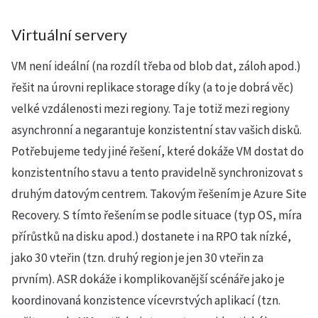
Virtuální servery
VM není ideální (na rozdíl třeba od blob dat, záloh apod.)
řešit na úrovni replikace storage díky (a to je dobrá věc)
velké vzdálenosti mezi regiony. Ta je totiž mezi regiony
asynchronní a negarantuje konzistentní stav vašich disků.
Potřebujeme tedy jiné řešení, které dokáže VM dostat do
konzistentního stavu a tento pravidelně synchronizovat s
druhým datovým centrem. Takovým řešením je Azure Site
Recovery. S tímto řešením se podle situace (typ OS, míra
přírůstků na disku apod.) dostanete i na RPO tak nízké,
jako 30 vteřin (tzn. druhý region je jen 30 vteřin za
prvním). ASR dokáže i komplikovanější scénáře jako je
koordinovaná konzistence vícevrstvých aplikací (tzn.