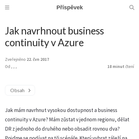
Příspěvek
Jak navrhnout business
continuity v Azure
Zveřejněno
22. čvn 2017
Od
,
,
,
18 minut
čtení
Obsah
Jak mám navrhnut vysokou dostupnost a business
continuity v Azure? Mám zůstat v jednom regionu, dělat
DR z jednoho do druhého nebo obsadit rovnou dva?
Pojďme se podívat na tři scénáře. Který vybrat záleží na