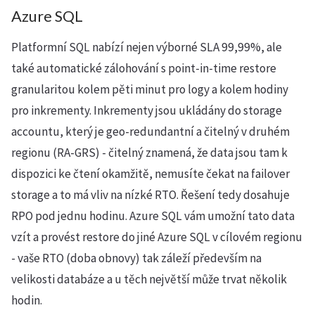
Azure SQL
Platformní SQL nabízí nejen výborné SLA 99,99%, ale
také automatické zálohování s point-in-time restore
granularitou kolem pěti minut pro logy a kolem hodiny
pro inkrementy. Inkrementy jsou ukládány do storage
accountu, který je geo-redundantní a čitelný v druhém
regionu (RA-GRS) - čitelný znamená, že data jsou tam k
dispozici ke čtení okamžitě, nemusíte čekat na failover
storage a to má vliv na nízké RTO. Řešení tedy dosahuje
RPO pod jednu hodinu. Azure SQL vám umožní tato data
vzít a provést restore do jiné Azure SQL v cílovém regionu
- vaše RTO (doba obnovy) tak záleží především na
velikosti databáze a u těch největší může trvat několik
hodin.