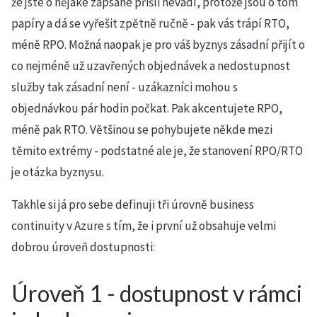
že jste o nějaké zapsané přišli nevadí, protože jsou o tom
papíry a dá se vyřešit zpětně ručně - pak vás trápí RTO,
méně RPO. Možná naopak je pro váš byznys zásadní přijít o
co nejméně už uzavřených objednávek a nedostupnost
služby tak zásadní není - uzákazníci mohou s
objednávkou pár hodin počkat. Pak akcentujete RPO,
méně pak RTO. Většinou se pohybujete někde mezi
těmito extrémy - podstatné ale je, že stanovení RPO/RTO
je otázka byznysu.
Takhle si já pro sebe definuji tři úrovně business
continuity v Azure s tím, že i první už obsahuje velmi
dobrou úroveň dostupnosti:
Úroveň 1 - dostupnost v rámci