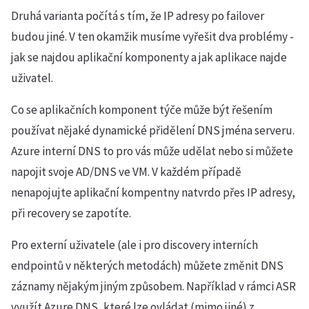
Druhá varianta počítá s tím, že IP adresy po failover
budou jiné. V ten okamžik musíme vyřešit dva problémy -
jak se najdou aplikační komponenty a jak aplikace najde
uživatel.
Co se aplikačních komponent týče může být řešením
používat nějaké dynamické přidělení DNS jména serveru.
Azure interní DNS to pro vás může udělat nebo si můžete
napojit svoje AD/DNS ve VM. V každém případě
nenapojujte aplikační kompentny natvrdo přes IP adresy,
při recovery se zapotíte.
Pro externí uživatele (ale i pro discovery interních
endpointů v některých metodách) můžete změnit DNS
záznamy nějakým jiným způsobem. Například v rámci ASR
využít Azure DNS, které lze ovládat (mimo jiné) z