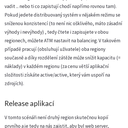
vadit ... nebo ti co zapistují chodí napřímo rovnou tam).
Pokud jedete distribuovaný systém v nějakém režimu se
sníženou konzistencí (to není nic ošklivého, máto zásadní
výhody i nevýhody) , tedy čtete i zapisujete v obou
regionech, můžete ATM nastavit na balancing. V takovém
případě pracují (obsluhují uživatele) oba regiony
současně a díky rozdělení zátěže může snížit kapacitu (=
náklady) v každém regionu (za cenu větší aplikační
složitosti získáte active/active, který vám uspoří na
zdrojích).
Release aplikací
V tomto scénáři není druhý region skutečnou kopií
prvního a je tedy na nás zajistit, aby byl web server,