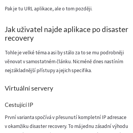
Pak je tu URL aplikace, ale o tom později.
Jak uživatel najde aplikace po disaster
recovery
Tohle je velké téma a asi by stálo za to se mu podrobněji
věnovat v samostatném článku. Nicméně dnes nastíním
nejzákladnější přístupy a jejich specifika.
Virtuální servery
Cestující IP
První varianta spočívá v přesunutí kompletní IP adresace
v okamžiku disaster recovery. To má jednu zásadní výhodu