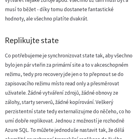
vytvářet nějaké zdroje apod. Všechno už tam musí být a
musí to běžet - díky tomu dostanete fantastické
hodnoty, ale všechno platíte dvakrát.
Replikujte state
Co potřebujeme je synchronizovat state tak, aby všechno
bylo jen pár vteřin za primární site a to v akceschopném
režimu, tedy pro recovery jde jen o to přepnout se do
zapisovacího režimu místo read only a přesměrovat
uživatele. Žádné vytváření zdrojů, žádné obnovy ze
zálohy, starty serverů, žádné kopírování. Veškerý
perzistentní state tedy externalizujme do něčeho, co ho
umí dobře replikovat. Jednou z možností je rozhodně
Azure SQL. To můžete jednoduše nastavit tak, že dělá