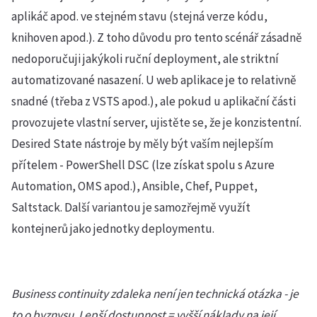
aplikáč apod. ve stejném stavu (stejná verze kódu,
knihoven apod.). Z toho důvodu pro tento scénář zásadně
nedoporučuji jakýkoli ruční deployment, ale striktní
automatizované nasazení. U web aplikace je to relativně
snadné (třeba z VSTS apod.), ale pokud u aplikační části
provozujete vlastní server, ujistěte se, že je konzistentní.
Desired State nástroje by měly být vaším nejlepším
přítelem - PowerShell DSC (lze získat spolu s Azure
Automation, OMS apod.), Ansible, Chef, Puppet,
Saltstack. Další variantou je samozřejmě využít
kontejnerů jako jednotky deploymentu.
Business continuity zdaleka není jen technická otázka - je
to o byznysu. Lepší dostupnost = vyšší náklady na její