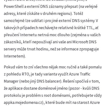
PowerShell a externí DNS záznamy přepsat (na veřejné
adresy, které získáte v druhém regionu). Totéž
samozřejmě lze udělat i pro jiné externí DNS systémy. V
takových případech nechávejte relativně krátké TTL, ať
přeučení Internetu netrvá moc dlouho (zejména u vašich
zákazníků, kteří nepoužívají ani vaše ani Microsoft DNS
servery může trvat hodinu, než se informace zpropaguje
Internetem).
Pokud vám to zní všechno nějak moc ručně a také pomalu
z pohledu RTO, je tady varianta využít Azure Traffic
Manager (nebo jiný DNS balancer). Řešení spočívá v tom,
že aplikace dostane doménové jméno (pozor - kvůli DNS
protokolu je problém s root doménami, potřebujete vždy
appka.mojedomena.cz), které bude mít na starost Azure