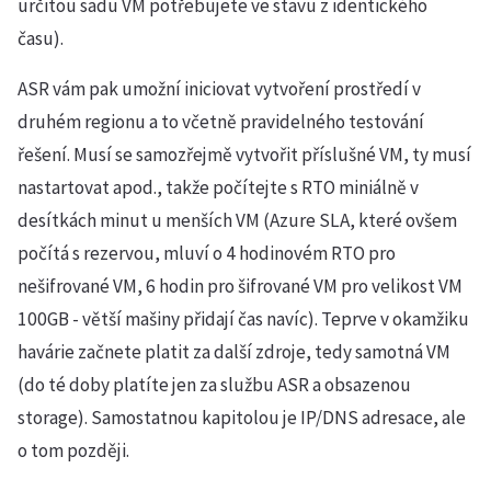
určitou sadu VM potřebujete ve stavu z identického
času).
ASR vám pak umožní iniciovat vytvoření prostředí v
druhém regionu a to včetně pravidelného testování
řešení. Musí se samozřejmě vytvořit příslušné VM, ty musí
nastartovat apod., takže počítejte s RTO miniálně v
desítkách minut u menších VM (Azure SLA, které ovšem
počítá s rezervou, mluví o 4 hodinovém RTO pro
nešifrované VM, 6 hodin pro šifrované VM pro velikost VM
100GB - větší mašiny přidají čas navíc). Teprve v okamžiku
havárie začnete platit za další zdroje, tedy samotná VM
(do té doby platíte jen za službu ASR a obsazenou
storage). Samostatnou kapitolou je IP/DNS adresace, ale
o tom později.