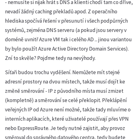
- nemusíte si nijak hrát s DNS a klienti chodí tam co dříve,
nevadí žádný caching překladů apod. Z operačního
hlediska spočívá řešení v přesunutí i všech podpůrných
systémů, zejména DNS serveru (a pokud jsou servery v
doméně uvnitř Azure VM tak i celého AD ... jinou variantou
by bylo použít Azure Active Directory Domain Services).
Zní to skvěle? Pojďme tedy na nevýhody.
Síťaři budou trochu vyděšení. Nemůžete mít stejné
adresní prostory na dvou místech, takže musí dojít ke
změně směrování - IP z původního místa musí zmizet
(kompletně) a směrování se celé překlopit. Překlápění
veřejných IP od Azure není možné, takže tady mluvíme o
interních aplikacích, které uživatelé používají přes VPN
nebo ExpressRoute. Je tedy nutné zajistit, aby provoz
směroval do správného datového centra, tedy budete