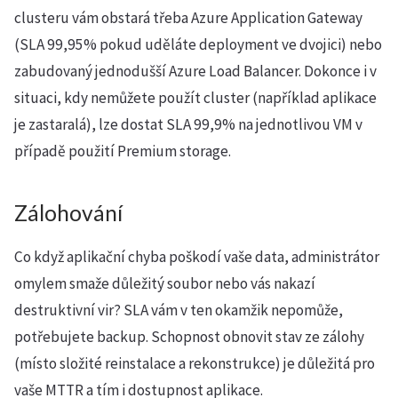
clusteru vám obstará třeba Azure Application Gateway
(SLA 99,95% pokud uděláte deployment ve dvojici) nebo
zabudovaný jednodušší Azure Load Balancer. Dokonce i v
situaci, kdy nemůžete použít cluster (například aplikace
je zastaralá), lze dostat SLA 99,9% na jednotlivou VM v
případě použití Premium storage.
Zálohování
Co když aplikační chyba poškodí vaše data, administrátor
omylem smaže důležitý soubor nebo vás nakazí
destruktivní vir? SLA vám v ten okamžik nepomůže,
potřebujete backup. Schopnost obnovit stav ze zálohy
(místo složité reinstalace a rekonstrukce) je důležitá pro
vaše MTTR a tím i dostupnost aplikace.