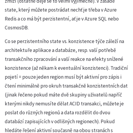
zmizí (ostatně děje se to velmi vyjímečně). V zásadě
state, který můžete postrádat nechť je třeba v Azure
Redis a co má být perzistentní, ať je v Azure SQL nebo
CosmosDB.
Co se perzistentního state vs. konzistence týče záleží na
architektuře aplikace a databáze, resp. vaší potřebě
transakčního zpracování a vaší reakce na efekty snížené
konzistence (až někam k eventuální konzistenci). Tradiční
pojetí = pouze jeden region musí být aktivní pro zápis i
čtení minimálně pro okruh transakčně konzistentních dat
(jinak řečeno pokud máte dvě skupiny uživatelů napříč
kterými nikdy nemusíte dělat ACID transakci, můžete je
poslat do různých regionů a data rozdělit do dvou
databází zapisujících v odlišných regionech). Pokud
hledáte řešení aktivní současně na obou stranách s