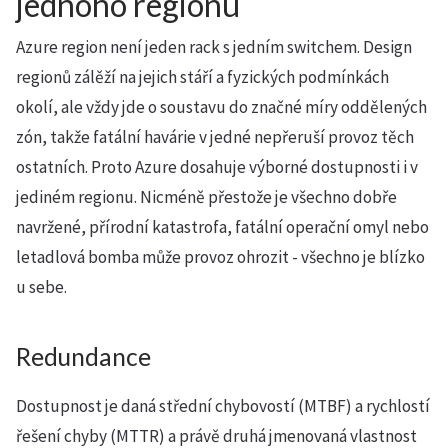
jednoho regionu
Azure region není jeden rack s jedním switchem. Design
regionů zálěží na jejich stáří a fyzických podmínkách
okolí, ale vždy jde o soustavu do značné míry oddělených
zón, takže fatální havárie v jedné nepřeruší provoz těch
ostatních. Proto Azure dosahuje výborné dostupnosti i v
jediném regionu. Nicméně přestože je všechno dobře
navržené, přírodní katastrofa, fatální operační omyl nebo
letadlová bomba může provoz ohrozit - všechno je blízko
u sebe.
Redundance
Dostupnost je daná střední chybovostí (MTBF) a rychlostí
řešení chyby (MTTR) a právě druhá jmenovaná vlastnost