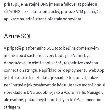
přistupuje na stejné DNS jméno a failover (z pohledu
sítě/DNS) je zcela automatický, protože ATM pozná, že
aplikace na jedné straně přestala odpovídat.
Azure SQL
V případě platformního SQL toto běží na doménovém
jméně a po disaster recovery bude jiné. Velmi bych
doporučoval to ošetřit aplikačně, respektive změnou
connection stringu. Například při deploymentu Web App
je toto součástí metadat a je snadné to upravit, takže
není nutné nijak zasahovat do kódu. Je také možné hrát si
s překladem DNS podobně jako u Azure Traffic Manager,
ale osobně, pokud nejste proti, bych to řešil connection
stringem.