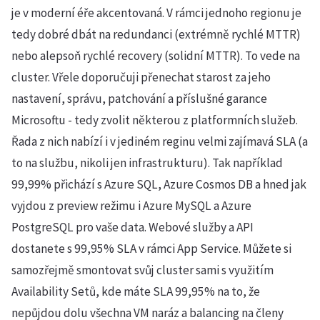
je v moderní éře akcentovaná. V rámci jednoho regionu je
tedy dobré dbát na redundanci (extrémně rychlé MTTR)
nebo alepsoň rychlé recovery (solidní MTTR). To vede na
cluster. Vřele doporučuji přenechat starost za jeho
nastavení, správu, patchování a příslušné garance
Microsoftu - tedy zvolit některou z platformních služeb.
Řada z nich nabízí i v jediném reginu velmi zajímavá SLA (a
to na službu, nikoli jen infrastrukturu). Tak například
99,99% přichází s Azure SQL, Azure Cosmos DB a hned jak
vyjdou z preview režimu i Azure MySQL a Azure
PostgreSQL pro vaše data. Webové služby a API
dostanete s 99,95% SLA v rámci App Service. Můžete si
samozřejmě smontovat svůj cluster sami s využitím
Availability Setů, kde máte SLA 99,95% na to, že
nepůjdou dolu všechna VM naráz a balancing na členy