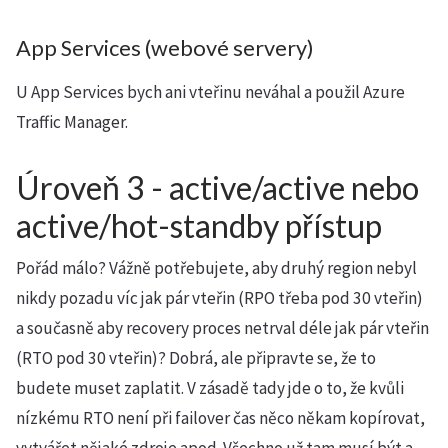
App Services (webové servery)
U App Services bych ani vteřinu neváhal a použil Azure
Traffic Manager.
Úroveň 3 - active/active nebo
active/hot-standby přístup
Pořád málo? Vážně potřebujete, aby druhý region nebyl
nikdy pozadu víc jak pár vteřin (RPO třeba pod 30 vteřin)
a současně aby recovery proces netrval déle jak pár vteřin
(RTO pod 30 vteřin)? Dobrá, ale připravte se, že to
budete muset zaplatit. V zásadě tady jde o to, že kvůli
nízkému RTO není při failover čas něco někam kopírovat,