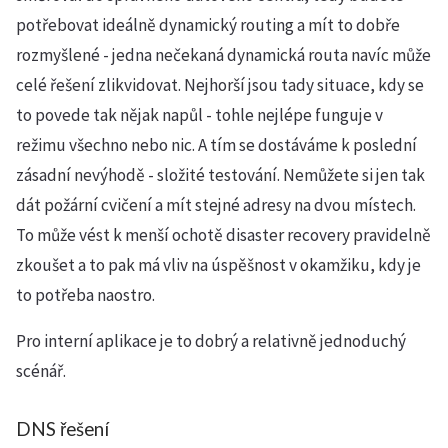
potřebovat ideálně dynamický routing a mít to dobře
rozmyšlené - jedna nečekaná dynamická routa navíc může
celé řešení zlikvidovat. Nejhorší jsou tady situace, kdy se
to povede tak nějak napůl - tohle nejlépe funguje v
režimu všechno nebo nic. A tím se dostáváme k poslední
zásadní nevýhodě - složité testování. Nemůžete si jen tak
dát požární cvičení a mít stejné adresy na dvou místech.
To může vést k menší ochotě disaster recovery pravidelně
zkoušet a to pak má vliv na úspěšnost v okamžiku, kdy je
to potřeba naostro.
Pro interní aplikace je to dobrý a relativně jednoduchý
scénář.
DNS řešení