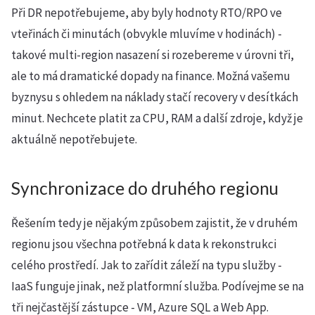
Při DR nepotřebujeme, aby byly hodnoty RTO/RPO ve
vteřinách či minutách (obvykle mluvíme v hodinách) -
takové multi-region nasazení si rozebereme v úrovni tři,
ale to má dramatické dopady na finance. Možná vašemu
byznysu s ohledem na náklady stačí recovery v desítkách
minut. Nechcete platit za CPU, RAM a další zdroje, když je
aktuálně nepotřebujete.
Synchronizace do druhého regionu
Řešením tedy je nějakým způsobem zajistit, že v druhém
regionu jsou všechna potřebná k data k rekonstrukci
celého prostředí. Jak to zařídit záleží na typu služby -
IaaS funguje jinak, než platformní služba. Podívejme se na
tři nejčastější zástupce - VM, Azure SQL a Web App.