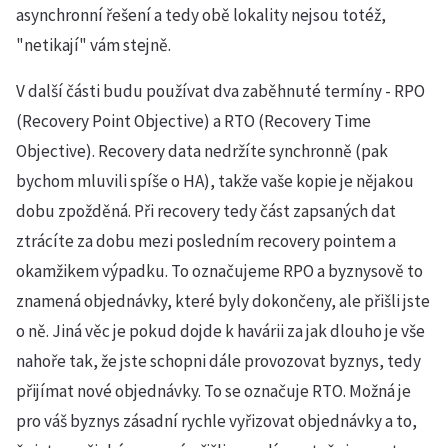
asynchronní řešení a tedy obě lokality nejsou totéž,
"netikají" vám stejně.
V další části budu používat dva zaběhnuté termíny - RPO
(Recovery Point Objective) a RTO (Recovery Time
Objective). Recovery data nedržíte synchronně (pak
bychom mluvili spíše o HA), takže vaše kopie je nějakou
dobu zpožděná. Při recovery tedy část zapsaných dat
ztrácíte za dobu mezi posledním recovery pointem a
okamžikem výpadku. To označujeme RPO a byznysově to
znamená objednávky, které byly dokončeny, ale přišli jste
o ně. Jiná věc je pokud dojde k havárii za jak dlouho je vše
nahoře tak, že jste schopni dále provozovat byznys, tedy
přijímat nové objednávky. To se označuje RTO. Možná je
pro váš byznys zásadní rychle vyřizovat objednávky a to,