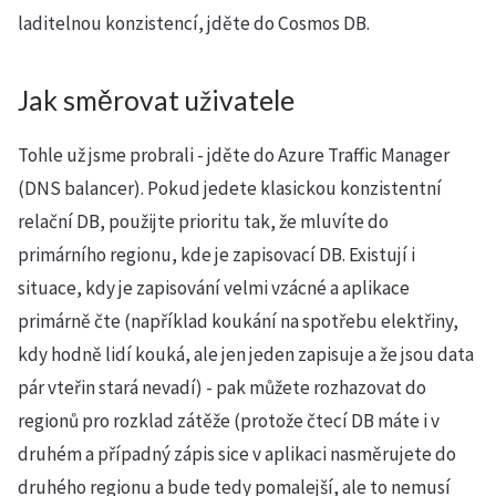
laditelnou konzistencí, jděte do Cosmos DB.
Jak směrovat uživatele
Tohle už jsme probrali - jděte do Azure Traffic Manager
(DNS balancer). Pokud jedete klasickou konzistentní
relační DB, použijte prioritu tak, že mluvíte do
primárního regionu, kde je zapisovací DB. Existují i
situace, kdy je zapisování velmi vzácné a aplikace
primárně čte (například koukání na spotřebu elektřiny,
kdy hodně lidí kouká, ale jen jeden zapisuje a že jsou data
pár vteřin stará nevadí) - pak můžete rozhazovat do
regionů pro rozklad zátěže (protože čtecí DB máte i v
druhém a případný zápis sice v aplikaci nasměrujete do
druhého regionu a bude tedy pomalejší, ale to nemusí