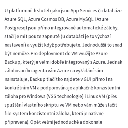
U platformních služeb jako jsou App Services či databáze
Azure SQL, Azure Cosmos DB, Azure MySQL i Azure
Postgresql jsou přímo integrované automatické zálohy,
stačí je mít pouze zapnuté (u databází je to výchozí
nastavení) a využít když potřebujete. Jednodušší to snad
být nemůže. Pro deployment do VM využijte Azure
Backup, který je velmi dobře integrovaný s Azure. Jednak
zálohovacího agenta vám Azure na vyžádání sám
nainstaluje, Backup tlačítko najdete v GUI přímo i na
konkrétním VM a podporována je aplikačně konzistentní
záloha pro Windows (VSS technologie) i Linux VM (přes
spuštění vlastního skriptu ve VM nebo vám může stačit
file-system konzistentní záloha, která je nativně
připravena). Opět velmi jednoduché a dokonale