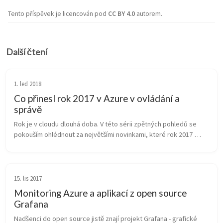
Tento příspěvek je licencován pod
CC BY 4.0
autorem.
Další čtení
1. led 2018
Co přinesl rok 2017 v Azure v ovládání a
správě
Rok je v cloudu dlouhá doba. V této sérii zpětných pohledů se 
pokouším ohlédnout za největšími novinkami, které rok 2017 
přinesl. Ovládání samotného Azure přineslo za jediný rok velmi 
příjemné změn...
15. lis 2017
Monitoring Azure a aplikací z open source
Grafana
Nadšenci do open source jistě znají projekt Grafana - grafické 