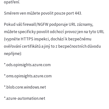
opatření.
Směrem ven můžete povolit pouze port 443.
Pokud váš firewall/NGFW podporuje URL záznamy,
můžete specificky povolit odchozí provoz jen na tyto URL
(vypněte HTTPS inspekci, dochází k bezpečnému
ověřování certifikátů a jiný to z bezpečnostních důvodu
nepřijme):
*.ods.opinsights.azure.com
*.oms.opinsights.azure.com
*.blob.core.windows.net
*.azure-automation.net