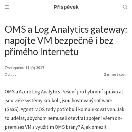
Příspěvek
OMS a Log Analytics gateway:
napojte VM bezpečně i bez
přímého Internetu
Zveřejněno
11. říj 2017
Od
,
,
,
2 minut
čtení
OMS a Azure Log Analytics, řešení pro hybridní správu ať
jsou vaše systémy kdekoli, jsou hostovaný software
(SaaS). Agenti v OS tedy potřebují komunikovat ven. Jak
to udělat, abychom nemuseli otevírat spojení všem on-
premises VM s využitím OMS brány? A jak omezit