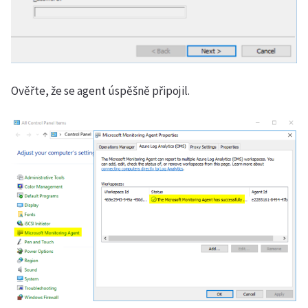
Ověřte, že se agent úspěšně připojil.