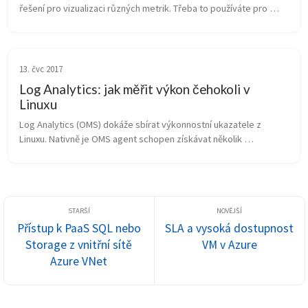
řešení pro vizualizaci různých metrik. Třeba to používáte pro 
MySQL či PostgreSQL, možná tak zobrazujete informace z 
Elasticsearch, z ...
13. čvc 2017
Log Analytics: jak měřit výkon čehokoli v
Linuxu
Log Analytics (OMS) dokáže sbírat výkonnostní ukazatele z 
Linuxu. Nativně je OMS agent schopen získávat několik 
systémových čitačů a má také přímou podporu pro monitoring 
Apache a MySQL. Nicméně sl...
Přístup k PaaS SQL nebo
SLA a vysoká dostupnost
Storage z vnitřní sítě
VM v Azure
Azure VNet