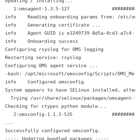
Updating / installing...

   1:omsagent-1.3.5-127               ##########
info    Reading onboarding params from: /etc/oms
info    Generating certificate ...

info    Agent GUID is e3249739-8d5a-4cd3-a7c4-18
info    Onboarding success

Configuring rsyslog for OMS logging

Restarting service: rsyslog

Configuring OMS agent service ...

-bash: /opt/microsoft/omsconfig/Scripts/OMS_Meta
info    Configured omsconfig

System appears to have SELinux installed, attemp
  Trying /usr/share/selinux/packages/omsagent-lo
Checking for ctypes python module...

   2:omsconfig-1.1.1-535              ##########
...

Successfully configured omsconfig.

----- Updating bundled packages -----
