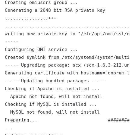
Creating omiusers group ...

Generating a 2048 bit RSA private key

................+++

................................................
writing new private key to '/etc/opt/omi/ssl/omi
-----

Configuring OMI service ...

Created symlink from /etc/systemd/system/multi-u
----- Upgrading package: scx (scx-1.6.3-212.univ
Generating certificate with hostname="onprem-lin
----- Updating bundled packages -----

Checking if Apache is installed ...

  Apache not found, will not install

Checking if MySQL is installed ...

  MySQL not found, will not install

Preparing...                          ##########
...
