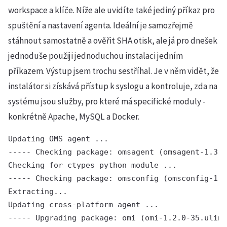
workspace a klíče. Níže ale uvidíte také jediný příkaz pro
spuštění a nastavení agenta. Ideální je samozřejmě
stáhnout samostatně a ověřit SHA otisk, ale já pro dnešek
jednoduše použiji jednoduchou instalaci jedním
příkazem. Výstup jsem trochu sestříhal. Je v něm vidět, že
instalátor si získává přístup k syslogu a kontroluje, zda na
systému jsou služby, pro které má specifické moduly -
konkrétně Apache, MySQL a Docker.
Updating OMS agent ...

----- Checking package: omsagent (omsagent-1.3.5
Checking for ctypes python module ...

----- Checking package: omsconfig (omsconfig-1.1
Extracting...

Updating cross-platform agent ...

----- Upgrading package: omi (omi-1.2.0-35.ulinu