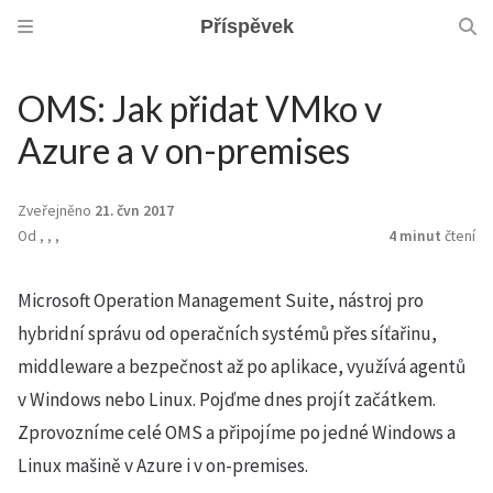
Příspěvek
OMS: Jak přidat VMko v
Azure a v on-premises
Zveřejněno
21. čvn 2017
Od
,
,
,
4 minut
čtení
Microsoft Operation Management Suite, nástroj pro
hybridní správu od operačních systémů přes síťařinu,
middleware a bezpečnost až po aplikace, využívá agentů
v Windows nebo Linux. Pojďme dnes projít začátkem.
Zprovozníme celé OMS a připojíme po jedné Windows a
Linux mašině v Azure i v on-premises.