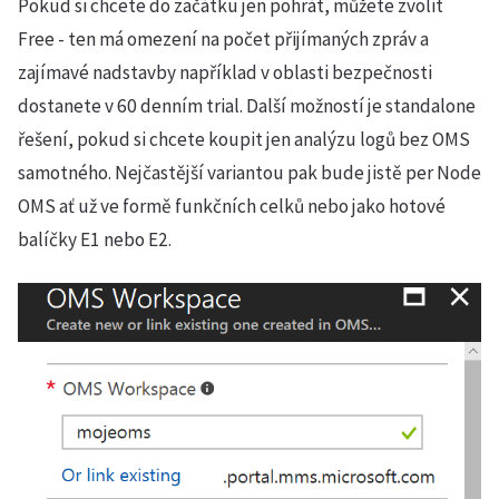
Pokud si chcete do začátku jen pohrát, můžete zvolit
Free - ten má omezení na počet přijímaných zpráv a
zajímavé nadstavby například v oblasti bezpečnosti
dostanete v 60 denním trial. Další možností je standalone
řešení, pokud si chcete koupit jen analýzu logů bez OMS
samotného. Nejčastější variantou pak bude jistě per Node
OMS ať už ve formě funkčních celků nebo jako hotové
balíčky E1 nebo E2.