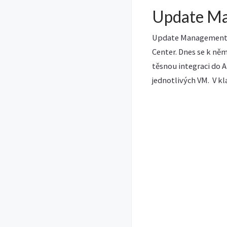
Update M
Update Management j
Center. Dnes se k ně
těsnou integraci do 
jednotlivých VM. V kl