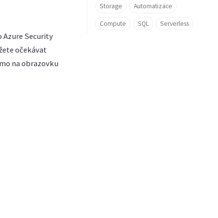
Storage
Automatizace
Compute
SQL
Serverless
 Azure Security
ůžete očekávat
římo na obrazovku