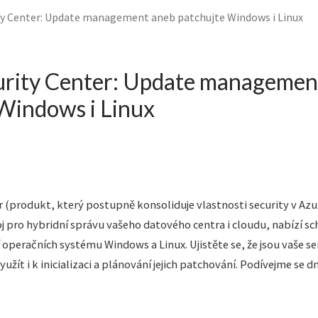
ty Center: Update management aneb patchujte Windows i Linux
urity Center: Update managemen
Windows i Linux
r (produkt, který postupně konsoliduje vlastnosti security v Az
j pro hybridní správu vašeho datového centra i cloudu, nabízí s
í operačních systému Windows a Linux. Ujistěte se, že jsou vaše 
žít i k inicializaci a plánování jejich patchování. Podívejme se dn