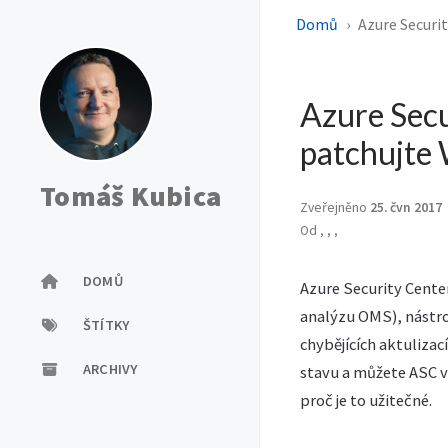
Domů
Azure Securi
Azure Sec
patchujte 
Tomáš Kubica
Zveřejněno
25. čvn 2017
Od
,
,
,
DOMŮ
Azure Security Cente
analýzu OMS), nástro
ŠTÍTKY
chybějících aktulizac
ARCHIVY
stavu a můžete ASC vyu
proč je to užitečné.