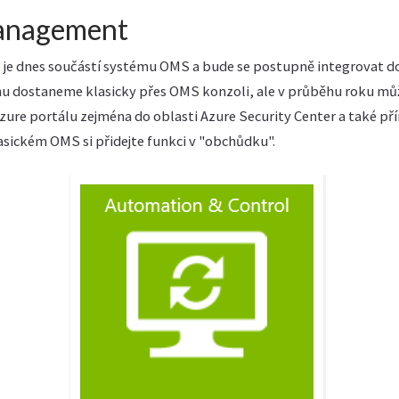
anagement
e dnes součástí systému OMS a bude se postupně integrovat do
mu dostaneme klasicky přes OMS konzoli, ale v průběhu roku m
Azure portálu zejména do oblasti Azure Security Center a také p
asickém OMS si přidejte funkci v "obchůdku".