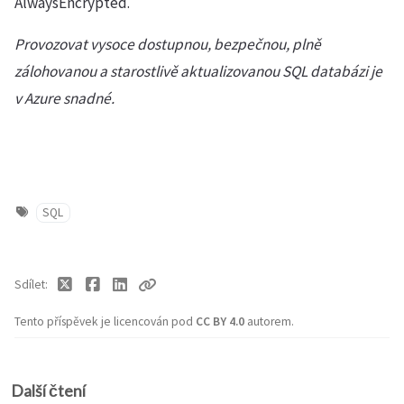
AlwaysEncrypted.
Provozovat vysoce dostupnou, bezpečnou, plně
zálohovanou a starostlivě aktualizovanou SQL databázi je
v Azure snadné.
SQL
Sdílet
Tento příspěvek je licencován pod
CC BY 4.0
autorem.
Další čtení