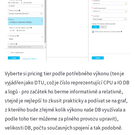
Vyberte si pricing tier podle potřebného výkonu (ten je
vyjádřen jako DTU, což je číslo reprezentující CPU a IO DB
a logů - pro začátek ho berme informativně a relativně,
stejně je nejlepší to zkusit prakticky a podívat se na graf,
z kterého bude zřejmé kolik výkonu naše DB využívala a
podle toho tier můžeme za plného provozu upravit),
velikosti DB, počtu současných spojení a tak podobně.