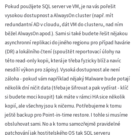
Pokud použijete SQL server ve VM, je na vás pořešit
vysokou dostupnost a AlwaysOn cluster (např. mít
redundantní AD v cloudu, dát VM do clusteru, nad ním
běžel AlwaysOn apod.). Sami si také budete řešit nějakou
asynchronní replikaci do jiného regionu pro případ havárie
(DR) a lokálního čtení (spouštět reportovací úlohy na
této read-only kopii, která je třeba fyzicky blíž a navíc
nesdílí výkon pro zápisy). Vysoká dostupnost ale není
záloha - pokud vám například nějaký Malware bude potají
několik dní ničit data (třeba je šifrovat a pak vydírat - klíč
si budete moci koupit) tak máte v rámci HA sice několik
kopií, ale všechny jsou k ničemu. Potřebujeme k tomu
ještě backup pro Point-in-time restore. I tohle si musíme
obsluhovat sami. No a k tomu samozřejmě pravidelné
patchování jak hostitelského OS tak SQL serveru