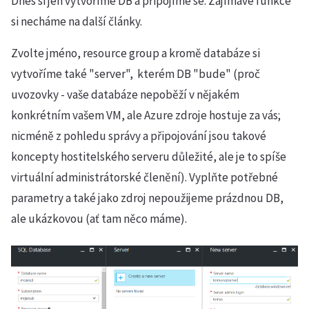
Dnes si jen vytvoříme DB a připojíme se. Zajímavé funkce
si necháme na další články.
Zvolte jméno, resource group a kromě databáze si
vytvoříme také "server", kterém DB "bude" (proč
uvozovky - vaše databáze nepoběží v nějakém
konkrétním vašem VM, ale Azure zdroje hostuje za vás;
nicméně z pohledu správy a připojování jsou takové
koncepty hostitelského serveru důležité, ale je to spíše
virtuální administrátorské členění). Vyplňte potřebné
parametry a také jako zdroj nepoužijeme prázdnou DB,
ale ukázkovou (ať tam něco máme).