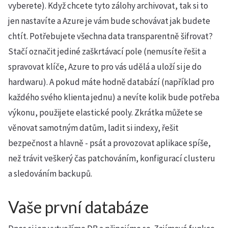
vyberete). Když chcete tyto zálohy archivovat, tak si to
jen nastavíte a Azure je vám bude schovávat jak budete
chtít. Potřebujete všechna data transparentně šifrovat?
Stačí označit jediné zaškrtávací pole (nemusíte řešit a
spravovat klíče, Azure to pro vás udělá a uloží si je do
hardwaru). A pokud máte hodně databází (například pro
každého svého klienta jednu) a nevíte kolik bude potřeba
výkonu, použijete elastické pooly. Zkrátka můžete se
věnovat samotným datům, ladit si indexy, řešit
bezpečnost a hlavně - psát a provozovat aplikace spíše,
než trávit veškerý čas patchováním, konfigurací clusteru
a sledováním backupů.
Vaše první databáze