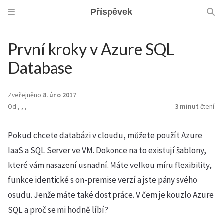
Příspěvek
První kroky v Azure SQL
Database
Zveřejněno
8. úno 2017
Od
,
,
,
3 minut
čtení
Pokud chcete databázi v cloudu, můžete použít Azure
IaaS a SQL Server ve VM. Dokonce na to existují šablony,
které vám nasazení usnadní. Máte velkou míru flexibility,
funkce identické s on-premise verzí a jste pány svého
osudu. Jenže máte také dost práce. V čem je kouzlo Azure
SQL a proč se mi hodně líbí?