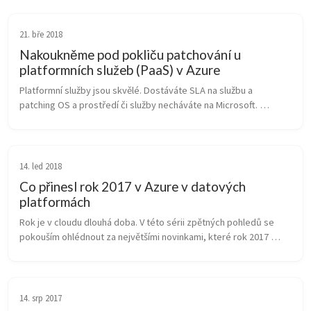
21. bře 2018
Nakoukněme pod pokliču patchování u
platformních služeb (PaaS) v Azure
Platformní služby jsou skvělé. Dostáváte SLA na službu a 
patching OS a prostředí či služby necháváte na Microsoft. 
Nemusíte to řešit. Vrtá vám ale hlavou, jak to Azure dělá? 
Posbírejme informace z ...
14. led 2018
Co přinesl rok 2017 v Azure v datových
platformách
Rok je v cloudu dlouhá doba. V této sérii zpětných pohledů se 
pokouším ohlédnout za největšími novinkami, které rok 2017 
přinesl. Dnes se podívám na oblast, na kterou nejsem 
specialista, ale přijde...
14. srp 2017