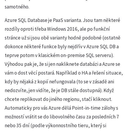
samotného.
Azure SQL Database je PaaS varianta. Jsou tam některé
rozdíly oproti třeba Windows 2016, ale po funkční
stránce už si jsou obě varianty hodně podobné (ostatně
dokonce některé funkce byly nejdřív v Azure SQL DB a
teprve potom v klasickém on-premise SQL serveru).
Výhodou pak je, že si jen nakliknete databázi a Azure se
vám o dost věcí postará. Například o HA a řešení situace,
kdy by nějaká z kopií nefungovala (to se v zásadě ani
nedozvíte, jen vidíte, že je DB stále dostupná). Když
chcete replikovat do jiného regionu, stačí kliknout.
Automaticky pro vás Azure dělá Point-in-time zálohy s
možností vrátit se do libovolného času za posledních 7
nebo 35 dní (podle výkonnostního tieru, který si