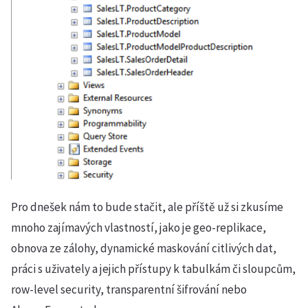
Pro dnešek nám to bude stačit, ale příště už si zkusíme
mnoho zajímavých vlastností, jako je geo-replikace,
obnova ze zálohy, dynamické maskování citlivých dat,
práci s uživately a jejich přístupy k tabulkám či sloupcům,
row-level security, transparentní šifrování nebo