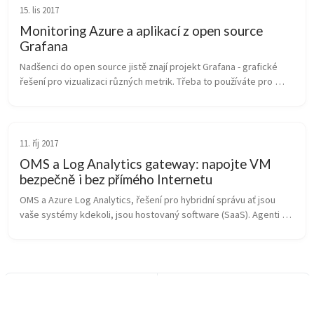
15. lis 2017
Monitoring Azure a aplikací z open source
Grafana
Nadšenci do open source jistě znají projekt Grafana - grafické 
řešení pro vizualizaci různých metrik. Třeba to používáte pro 
MySQL či PostgreSQL, možná tak zobrazujete informace z 
Elasticsearch, z ...
11. říj 2017
OMS a Log Analytics gateway: napojte VM
bezpečně i bez přímého Internetu
OMS a Azure Log Analytics, řešení pro hybridní správu ať jsou 
vaše systémy kdekoli, jsou hostovaný software (SaaS). Agenti v 
OS tedy potřebují komunikovat ven. Jak to udělat, abychom 
nemuseli oteví...
Schováváme citlivá data v
Lepidlo na aplikace a