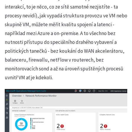
interakcí, to je něco, co ze sítě samotné nezjistíte - ta
procesy nevidí), jak vypadá struktura provozu ve VM nebo
skupině VM, můžete měřit kvalitu spojení a latenci -
například mezi Azure a on-premise. A to všechno bez
nutnosti přístupu do speciálního drahého vybavení a
politických tanečků - bez koukání do WAN akcelerátoru,
balanceru, firewallu, netFlow v routerech, bez
monitorovacích sond a až na úroveň spuštěných procesů
uvnitř VM ať je kdekoli.