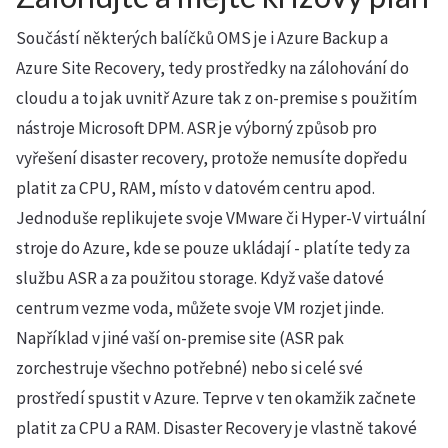
Součástí některých balíčků OMS je i Azure Backup a
Azure Site Recovery, tedy prostředky na zálohování do
cloudu a to jak uvnitř Azure tak z on-premise s použitím
nástroje Microsoft DPM. ASR je výborný způsob pro
vyřešení disaster recovery, protože nemusíte dopředu
platit za CPU, RAM, místo v datovém centru apod.
Jednoduše replikujete svoje VMware či Hyper-V virtuální
stroje do Azure, kde se pouze ukládají - platíte tedy za
službu ASR a za použitou storage. Když vaše datové
centrum vezme voda, můžete svoje VM rozjet jinde.
Například v jiné vaší on-premise site (ASR pak
zorchestruje všechno potřebné) nebo si celé své
prostředí spustit v Azure. Teprve v ten okamžik začnete
platit za CPU a RAM. Disaster Recovery je vlastně takové