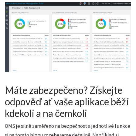
Máte zabezpečeno? Získejte
odpověď ať vaše aplikace běží
kdekoli a na čemkoli
OMS je silně zaměřeno na bezpečnost a jednotlivé funkce
si na tomto blogu rozebereme detailně. Například si