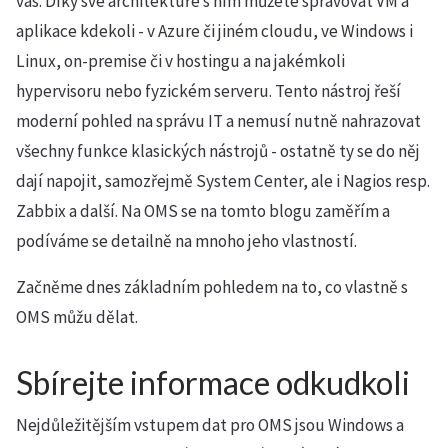
vás. Díky své architektuře s ním můžete spravovat VM a
aplikace kdekoli - v Azure či jiném cloudu, ve Windows i
Linux, on-premise či v hostingu a na jakémkoli
hypervisoru nebo fyzickém serveru. Tento nástroj řeší
moderní pohled na správu IT a nemusí nutně nahrazovat
všechny funkce klasických nástrojů - ostatně ty se do něj
dají napojit, samozřejmě System Center, ale i Nagios resp.
Zabbix a další. Na OMS se na tomto blogu zaměřím a
podíváme se detailně na mnoho jeho vlastností.
Začněme dnes základním pohledem na to, co vlastně s
OMS můžu dělat.
Sbírejte informace odkudkoli
Nejdůležitějším vstupem dat pro OMS jsou Windows a