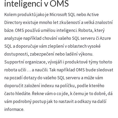
inteligenci v OMS
Kolem produktů jako je Microsoft SQL nebo Active
Directory existuje mnoho let zkušeností a velká znalostní
báze. OMS používá umělou inteligenci. Robota, který
analyzuje například chování vašeho SQL serveru či Azure
SQL a doporučuje vám zlepšení v oblastech vysoké
dostupnosti, zabezpečení nebo ladění výkonu.
Supportní organizace, vývojáři i produktové týmy tohoto
robota učili … a naučili. Tak například OMS bude sledovat
na pozadí dotazy do vašeho SQL serveru a může vám
doporučit založení indexu na políčku, podle kterého
často hledáte. Řekne vám o co jde, k čemu je to dobré, dá
vám podrobný postup jak to nastavit a odkazy na další
informace.