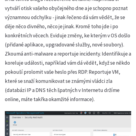
vytváří otisk vašeho obyčejného dne a je schopno poznat
významnou odchylku - jinak řečeno dá vám vědět, že se
děje něco divného, něco je jinak. Kromě toho jde i po
konkrétních věcech. Eviduje změny, ke kterým v OS došlo
(přidané aplikace, upgradované služby, nové soubory).
Zkoumá anti-malware a reportuje incidenty. Identifikuje a
koreluje události, například vám dá vědět, když se někdo
pokouší prolomit vaše heslo přes RDP. Reportuje VM,
které se snaží komunikovat se známými vládci zla
(databázi IP a DNS těch špatných v Internetu držíme
online, máte takřka okamžité informace).