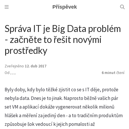
Příspěvek
Správa IT je Big Data problém
- začněte to řešit novými
prostředky
Zveřejněno
12. dub 2017
Od
,
,
,
6 minut
čtení
Byly doby, kdy bylo těžké zjistit co se s IT děje, protože
nebyla data. Dnes je to jinak. Naprosto běžně vašich pár
set VM a aplikací dokáže vygenerovat několik milionů
hlášek a měření za jediný den - a to tradičním produktům
způsobuje šok vedoucí k jejich pomalosti až