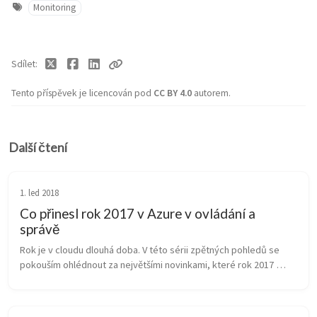
Monitoring
Sdílet
Tento příspěvek je licencován pod
CC BY 4.0
autorem.
Další čtení
1. led 2018
Co přinesl rok 2017 v Azure v ovládání a
správě
Rok je v cloudu dlouhá doba. V této sérii zpětných pohledů se 
pokouším ohlédnout za největšími novinkami, které rok 2017 
přinesl. Ovládání samotného Azure přineslo za jediný rok velmi 
příjemné změn...