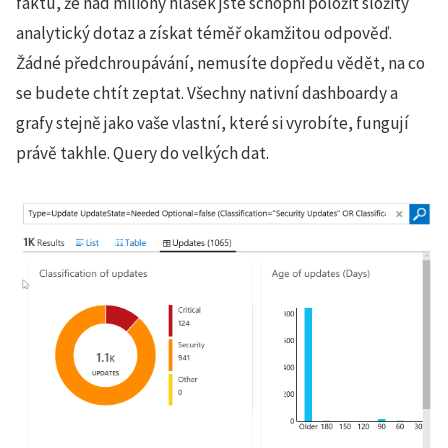
faktu, že nad miliony hlášek jste schopni položit složitý
analytický dotaz a získat téměř okamžitou odpověď.
Žádné předchroupávání, nemusíte dopředu vědět, na co
se budete chtít zeptat. Všechny nativní dashboardy a
grafy stejně jako vaše vlastní, které si vyrobíte, fungují
právě takhle. Query do velkých dat.