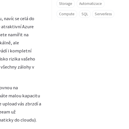
Storage
Automatizace
Compute
SQL
Serverless
, navíc se celá do
 atraktivní Azure
žete namířit na
kálně, ale
vádí i kompletní
sko rizika vašeho
 všechny zálohy v
rovnou na
 máte malou kapacitu
e upload vás zbrzdí a
Veeam už
ticky do cloudu).