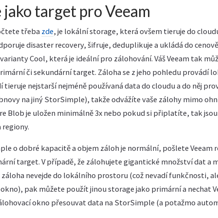
 jako target pro Veeam
očtete třeba
zde
, je lokální storage, která ovšem tieruje do cloudu
poruje disaster recovery, šifruje, deduplikuje a ukládá do cenově
arianty Cool, která je ideální pro zálohování. Váš Veeam tak mů
imární či sekundární target. Záloha se z jeho pohledu provádí lo
 tieruje nejstarší nejméně používaná data do cloudu a do něj pro
bnovy na jiný StorSimple), takže odvážíte vaše zálohy mimo ohni
e Blob je uložen minimálně 3x nebo pokud si připlatíte, tak jsou
 regiony.
e o dobré kapacitě a objem záloh je normální, pošlete Veeam 
ární target. V případě, že zálohujete gigantické množství dat a
záloha nevejde do lokálního prostoru (což nevadí funkčnosti, al
 okno), pak můžete použít jinou storage jako primární a nechat 
lohovací okno přesouvat data na StorSimple (a potažmo automa