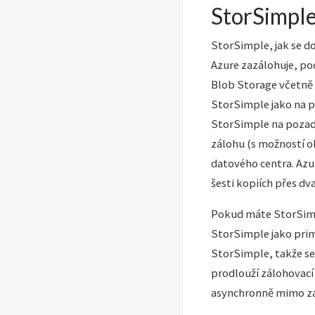
StorSimple
StorSimple, jak se d
Azure zazálohuje, pod
Blob Storage včetně v
StorSimple jako na pr
StorSimple na pozadí
zálohu (s možností o
datového centra. Azur
šesti kopiích přes dva
Pokud máte StorSimpl
StorSimple jako prim
StorSimple, takže se 
prodlouží zálohovací
asynchronně mimo zá