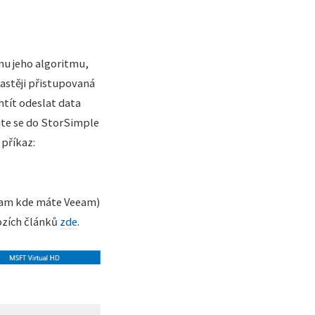
nu jeho algoritmu,
častěji přistupovaná
htít odeslat data
ojte se do StorSimple
příkaz:
(tam kde máte Veeam)
hozích článků
zde
.