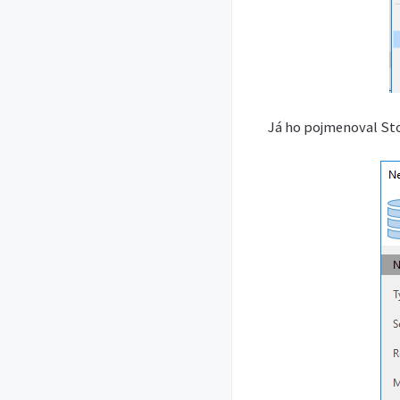
Já ho pojmenoval St