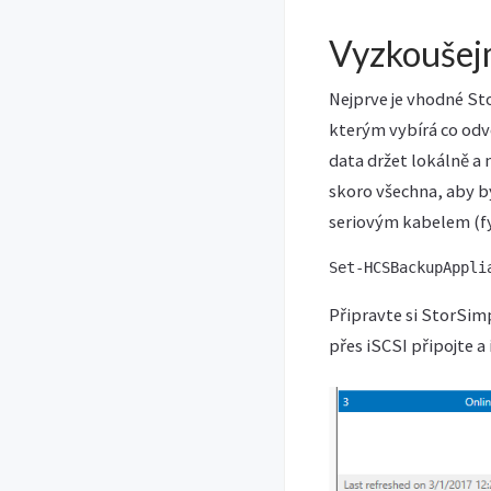
Vyzkoušejm
Nejprve je vhodné St
kterým vybírá co odvé
data držet lokálně a 
skoro všechna, aby by
seriovým kabelem (fy
Set-HCSBackupAppli
Připravte si StorSim
přes iSCSI připojte a