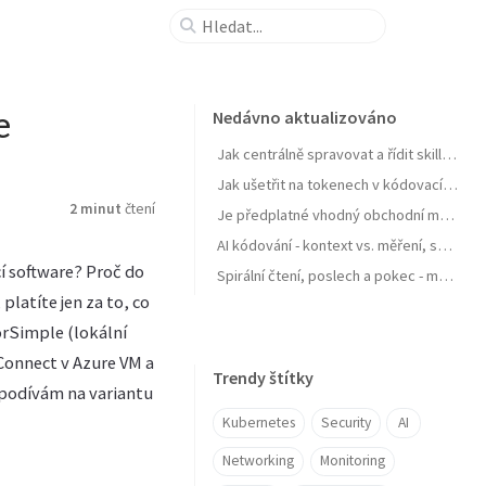
e
Nedávno aktualizováno
Jak centrálně spravovat a řídit skills pro agenty a zejména jejich samostatné zlepšování
Jak ušetřit na tokenech v kódovacích agentech typu GitHub Copilot
2 minut
čtení
Je předplatné vhodný obchodní model pro AI produkt? Zdražuje AI? Zdražují tokeny? Nebo se jen najíždí na férový model?
AI kódování - kontext vs. měření, software jako paměť, váš software se učit nebudu, OpenClaw a chytrá domácnost
í software? Proč do
Spirální čtení, poslech a pokec - moje AI workflow pro nasání knihy do mozku
latíte jen za to, co
orSimple (lokální
 Connect v Azure VM a
Trendy štítky
podívám na variantu
Kubernetes
Security
AI
Networking
Monitoring