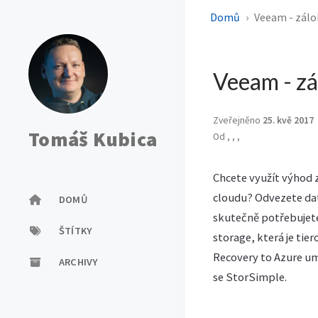
Domů
Veeam - zálo
Veeam - zá
Zveřejněno
25. kvě 2017
Tomáš Kubica
Od
,
,
,
Chcete využít výhod 
cloudu? Odvezete data
DOMŮ
skutečně potřebujete.
ŠTÍTKY
storage, která je tie
Recovery to Azure u
ARCHIVY
se StorSimple.