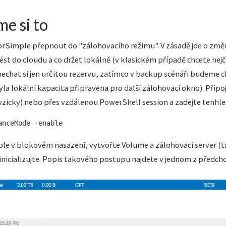
e si to
orSimple přepnout do "zálohovacího režimu". V zásadě jde o změ
st do cloudu a co držet lokálně (v klasickém případě chcete nej
nechat si jen určitou rezervu, zatímco v backup scénáři budeme c
la lokální kapacita připravena pro další zálohovací okno). Přip
zicky) nebo přes vzdálenou PowerShell session a zadejte tenhle 
anceMode -enable
ple v blokovém nasazení, vytvořte Volume a zálohovací server 
 inicializujte. Popis takového postupu najdete v jednom z předc