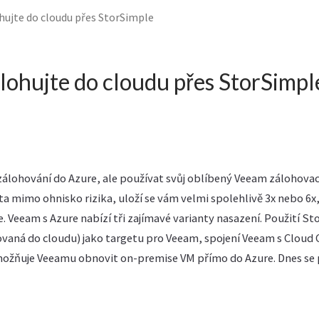
hujte do cloudu přes StorSimple
lohujte do cloudu přes StorSimpl
zálohování do Azure, ale používat svůj oblíbený Veeam zálohovac
 mimo ohnisko rizika, uloží se vám velmi spolehlivě 3x nebo 6x, p
 Veeam s Azure nabízí tři zajímavé varianty nasazení. Použití St
rovaná do cloudu) jako targetu pro Veeam, spojení Veeam s Cloud
možňuje Veeamu obnovit on-premise VM přímo do Azure. Dnes se 