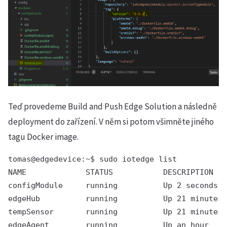
Teď provedeme Build and Push Edge Solution a následně
deployment do zařízení. V něm si potom všimněte jiného
tagu Docker image.
tomas@edgedevice:~$ sudo iotedge list

NAME             STATUS           DESCRIPTION   
configModule     running          Up 2 seconds  
edgeHub          running          Up 21 minutes 
tempSensor       running          Up 21 minutes 
edgeAgent        running          Up an hour    