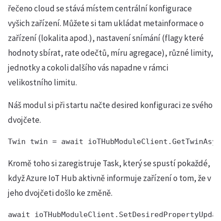
řečeno cloud se stává místem centrální konfigurace
vyšich zařízení. Můžete si tam ukládat metainformace o
zařízení (lokalita apod.), nastavení snímání (flagy které
hodnoty sbírat, rate odečtů, míru agregace), různé limity,
jednotky a cokoli dalšího vás napadne v rámci
velikostního limitu.
Náš modul si při startu načte desired konfiguraci ze svého
dvojčete.
Twin twin = await ioTHubModuleClient.GetTwinAsyn
Kromě toho si zaregistruje Task, který se spustí pokaždé,
když Azure IoT Hub aktivně informuje zařízení o tom, že v
jeho dvojčeti došlo ke změně.
await ioTHubModuleClient.SetDesiredPropertyUpdat