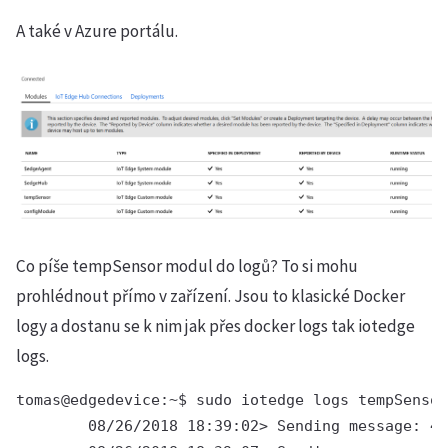
A také v Azure portálu.
Co píše tempSensor modul do logů? To si mohu
prohlédnout přímo v zařízení. Jsou to klasické Docker
logy a dostanu se k nim jak přes docker logs tak iotedge
logs.
tomas@edgedevice:~$ sudo iotedge logs tempSensor
        08/26/2018 18:39:02> Sending message: 42