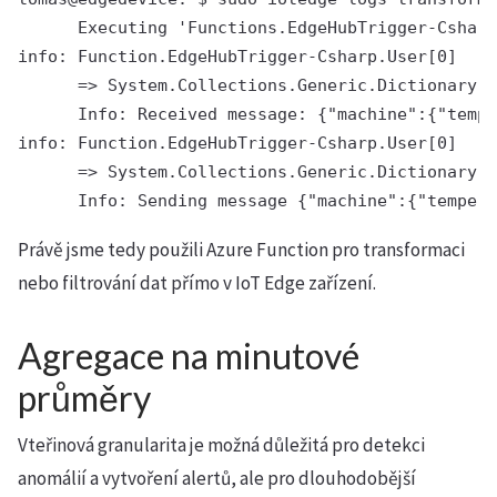
      Executing 'Functions.EdgeHubTrigger-Csharp
info: Function.EdgeHubTrigger-Csharp.User[0]

      => System.Collections.Generic.Dictionary`2
      Info: Received message: {"machine":{"tempe
info: Function.EdgeHubTrigger-Csharp.User[0]

      => System.Collections.Generic.Dictionary`2
      Info: Sending message {"machine":{"tempera
Právě jsme tedy použili Azure Function pro transformaci
nebo filtrování dat přímo v IoT Edge zařízení.
Agregace na minutové
průměry
Vteřinová granularita je možná důležitá pro detekci
anomálií a vytvoření alertů, ale pro dlouhodobější