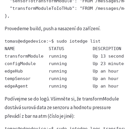
  "sensorTotransformModule": "FROM /messages/mod
  "transformModuleToIoTHub": "FROM /messages/mod
Provedeme build, push a nasazení do zařízení.
tomas@edgedevice:~$ sudo iotedge list

NAME             STATUS           DESCRIPTION   
transformModule  running          Up 13 seconds 
configModule     running          Up 23 minutes 
edgeHub          running          Up an hour    
tempSensor       running          Up an hour    
edgeAgent        running          Up an hour    
Podívejme se do logů. Všimněte si, že transformModule
dostává surová data ze senzoru a hodnotu pressure
převádí z bar na atm (číslo je jiné):
tomas@edgedevice:~$ sudo iotedge logs transformM