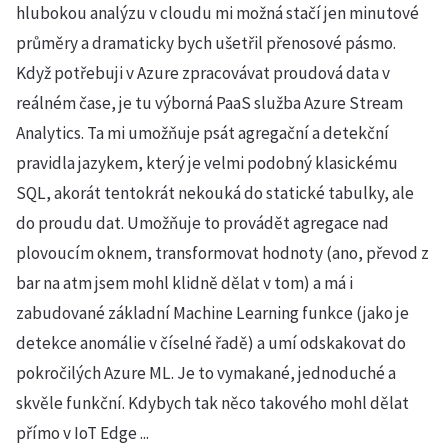
hlubokou analýzu v cloudu mi možná stačí jen minutové
průměry a dramaticky bych ušetřil přenosové pásmo.
Když potřebuji v Azure zpracovávat proudová data v
reálném čase, je tu výborná PaaS služba Azure Stream
Analytics. Ta mi umožňuje psát agregační a detekční
pravidla jazykem, který je velmi podobný klasickému
SQL, akorát tentokrát nekouká do statické tabulky, ale
do proudu dat. Umožňuje to provádět agregace nad
plovoucím oknem, transformovat hodnoty (ano, převod z
bar na atm jsem mohl klidně dělat v tom) a má i
zabudované základní Machine Learning funkce (jako je
detekce anomálie v číselné řadě) a umí odskakovat do
pokročilých Azure ML. Je to vymakané, jednoduché a
skvěle funkční. Kdybych tak něco takového mohl dělat
přímo v IoT Edge ...