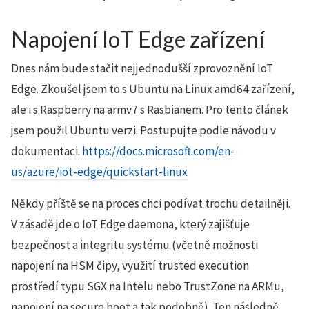
Napojení IoT Edge zařízení
Dnes nám bude stačit nejjednodušší zprovoznění IoT
Edge. Zkoušel jsem to s Ubuntu na Linux amd64 zařízení,
ale i s Raspberry na armv7 s Rasbianem. Pro tento článek
jsem použil Ubuntu verzi. Postupujte podle návodu v
dokumentaci:
https://docs.microsoft.com/en-
us/azure/iot-edge/quickstart-linux
Někdy příště se na proces chci podívat trochu detailněji.
V zásadě jde o IoT Edge daemona, který zajišťuje
bezpečnost a integritu systému (včetně možnosti
napojení na HSM čipy, využití trusted execution
prostředí typu SGX na Intelu nebo TrustZone na ARMu,
napojení na secure boot a tak podobně). Ten následně