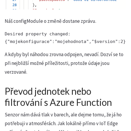
Náš configModule o změně dostane zprávu.
Desired property changed:

{"mojekonfigurace":"mojehodnota","$version":2}
A kdyby byl náhodou zrovna odpojen, nevadí. Dozví se to
při nejbližší možné příležitosti, protože údaje jsou
verzované.
Převod jednotek nebo
filtrování s Azure Function
Senzor nám dává tlak v barech, ale dejme tomu, že já ho
potřebuji v atmosférách. Jak lokálně přímo v IoT Edge