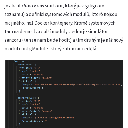
je ale uloženo v env souboru, který je v .gitignore
seznamu) a definici systémových modulů, které nejsou
nic jiného, než Docker kontejnery. Kromě systémových
tam najdeme dva další moduly. Jeden je simulátor
senzoru (ten se nám bude hodit) a tím druhým je náš nový
modul configModule, který zatím nic nedělá.