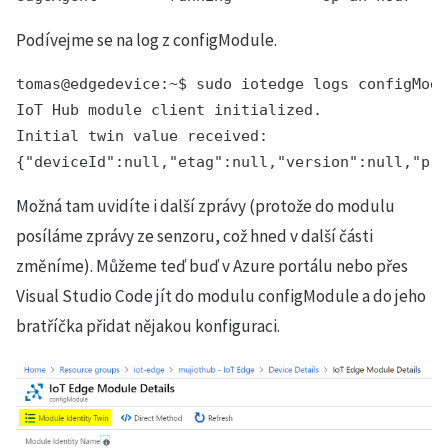
Podívejme se na log z configModule.
tomas@edgedevice:~$ sudo iotedge logs configModu
IoT Hub module client initialized.

Initial twin value received:

{"deviceId":null,"etag":null,"version":null,"pro
Možná tam uvidíte i další zprávy (protože do modulu
posíláme zprávy ze senzoru, což hned v další části
změníme). Můžeme teď buď v Azure portálu nebo přes
Visual Studio Code jít do modulu configModule a do jeho
bratříčka přidat nějakou konfiguraci.