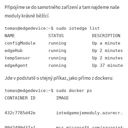
Připojíme se do samotného zařízení a tam najdeme naše
moduly krásně běžící.
tomas@edgedevice:~$ sudo iotedge list

NAME             STATUS           DESCRIPTION   
configModule     running          Up a minute   
edgeHub          running          Up 2 minutes  
tempSensor       running          Up 2 minutes  
edgeAgent        running          Up 37 minutes 
Jde v podstatě o stejný příkaz, jako přímo z dockeru:
tomas@edgedevice:~$ sudo docker ps

CONTAINER ID        IMAGE                       
                                                
432c7785d42e        iotedgemojemoduly.azurecr.io
                                                
99d2499d37a1        mcr.microsoft.com/azureioted