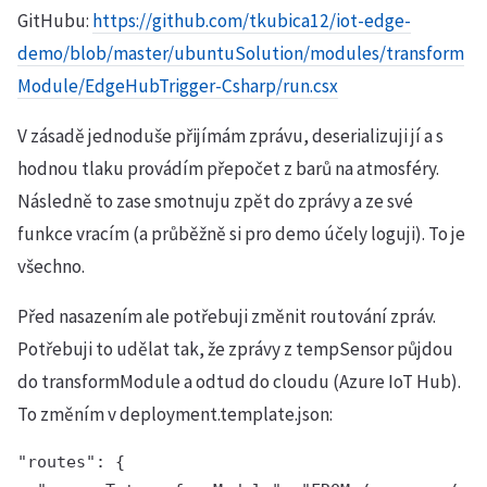
GitHubu:
https://github.com/tkubica12/iot-edge-
demo/blob/master/ubuntuSolution/modules/transform
Module/EdgeHubTrigger-Csharp/run.csx
V zásadě jednoduše přijímám zprávu, deserializuji jí a s
hodnou tlaku provádím přepočet z barů na atmosféry.
Následně to zase smotnuju zpět do zprávy a ze své
funkce vracím (a průběžně si pro demo účely loguji). To je
všechno.
Před nasazením ale potřebuji změnit routování zpráv.
Potřebuji to udělat tak, že zprávy z tempSensor půjdou
do transformModule a odtud do cloudu (Azure IoT Hub).
To změním v deployment.template.json:
"routes": {
