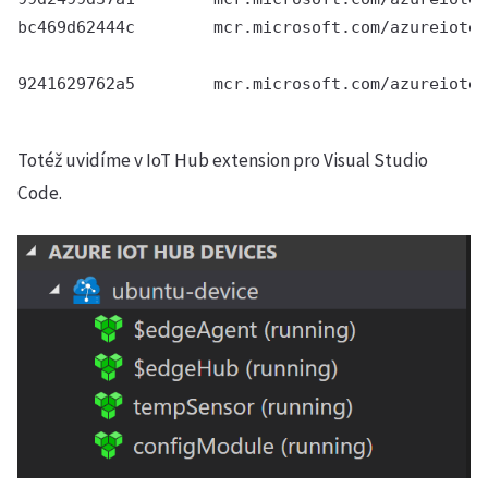
bc469d62444c        mcr.microsoft.com/azureioted
                                                
9241629762a5        mcr.microsoft.com/azureioted
                                                
Totéž uvidíme v IoT Hub extension pro Visual Studio
Code.