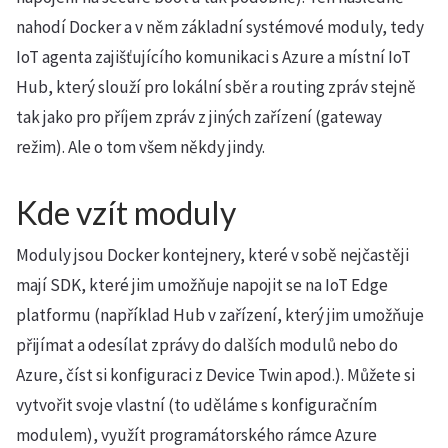
nahodí Docker a v něm základní systémové moduly, tedy
IoT agenta zajišťujícího komunikaci s Azure a místní IoT
Hub, který slouží pro lokální sběr a routing zpráv stejně
tak jako pro příjem zpráv z jiných zařízení (gateway
režim). Ale o tom všem někdy jindy.
Kde vzít moduly
Moduly jsou Docker kontejnery, které v sobě nejčastěji
mají SDK, které jim umožňuje napojit se na IoT Edge
platformu (například Hub v zařízení, který jim umožňuje
přijímat a odesílat zprávy do dalších modulů nebo do
Azure, číst si konfiguraci z Device Twin apod.). Můžete si
vytvořit svoje vlastní (to uděláme s konfiguračním
modulem), využít programátorského rámce Azure