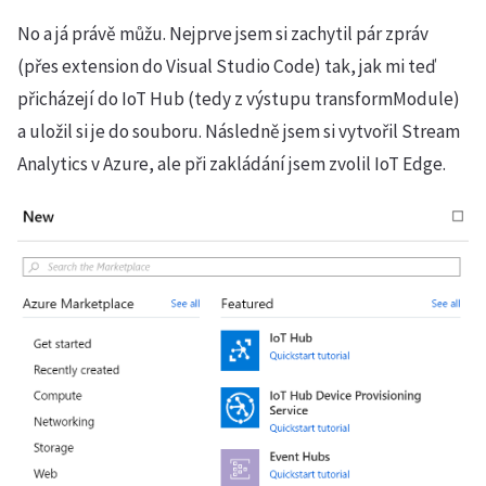
No a já právě můžu. Nejprve jsem si zachytil pár zpráv
(přes extension do Visual Studio Code) tak, jak mi teď
přicházejí do IoT Hub (tedy z výstupu transformModule)
a uložil si je do souboru. Následně jsem si vytvořil Stream
Analytics v Azure, ale při zakládání jsem zvolil IoT Edge.