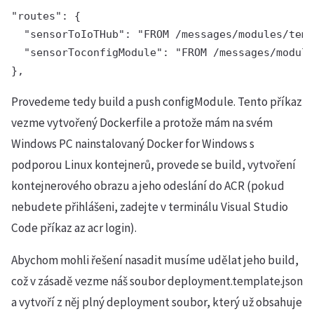
"routes": {

  "sensorToIoTHub": "FROM /messages/modules/temp
  "sensorToconfigModule": "FROM /messages/module
Provedeme tedy build a push configModule. Tento příkaz
vezme vytvořený Dockerfile a protože mám na svém
Windows PC nainstalovaný Docker for Windows s
podporou Linux kontejnerů, provede se build, vytvoření
kontejnerového obrazu a jeho odeslání do ACR (pokud
nebudete přihlášeni, zadejte v terminálu Visual Studio
Code příkaz az acr login).
Abychom mohli řešení nasadit musíme udělat jeho build,
což v zásadě vezme náš soubor deployment.template.json
a vytvoří z něj plný deployment soubor, který už obsahuje