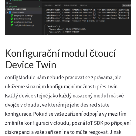
Konfigurační modul čtoucí
Device Twin
configModule nám nebude pracovat se zprávama, ale
ukážeme si na něm konfigurační možnosti přes Twin.
Každý device stejně jako každý nasazený modul má své
dvojče v cloudu, ve kterém je jeho desired state
konfigurace. Pokud se vaše zařízení odpojí a vy mezitím
změníte konfiguraci v cloudu, pozná IoT SDK po připojení
diskrepanci a vaše zařízení na to může reagovat. Jinak