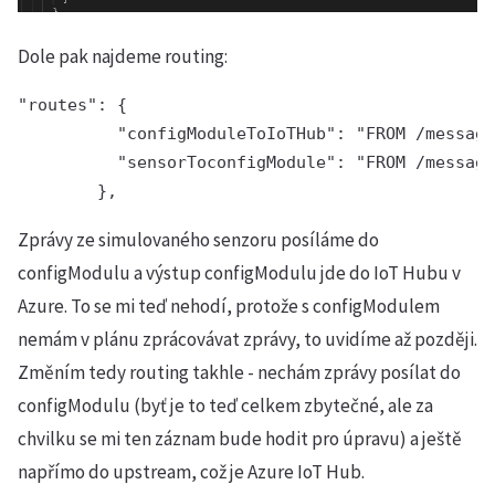
Dole pak najdeme routing:
"routes": {

          "configModuleToIoTHub": "FROM /message
          "sensorToconfigModule": "FROM /message
        },
Zprávy ze simulovaného senzoru posíláme do
configModulu a výstup configModulu jde do IoT Hubu v
Azure. To se mi teď nehodí, protože s configModulem
nemám v plánu zprácovávat zprávy, to uvidíme až později.
Změním tedy routing takhle - nechám zprávy posílat do
configModulu (byť je to teď celkem zbytečné, ale za
chvilku se mi ten záznam bude hodit pro úpravu) a ještě
napřímo do upstream, což je Azure IoT Hub.