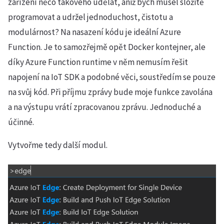
zařízení něco takového udělat, aniž bych musel složitě
programovat a udržel jednoduchost, čistotu a
modulárnost? Na nasazení kódu je ideální Azure
Function. Je to samozřejmě opět Docker kontejner, ale
díky Azure Function runtime v něm nemusím řešit
napojení na IoT SDK a podobné věci, soustředím se pouze
na svůj kód. Při příjmu zprávy bude moje funkce zavolána
a na výstupu vrátí zpracovanou zprávu. Jednoduché a
účinné.
Vytvořme tedy další modul.