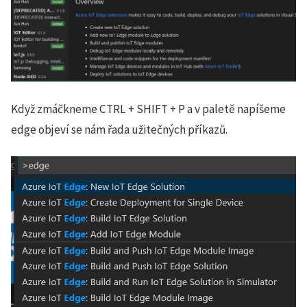
Když zmáčkneme CTRL + SHIFT + P a v paletě napíšeme
edge objeví se nám řada užitečných příkazů.