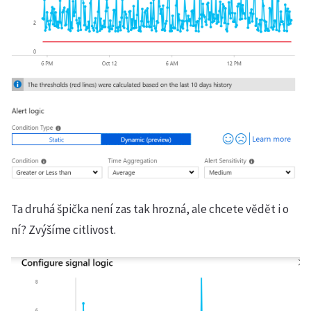
Ta druhá špička není zas tak hrozná, ale chcete vědět i o
ní? Zvýšíme citlivost.