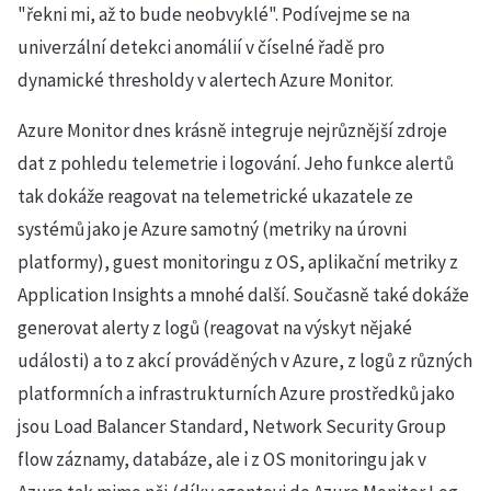
"řekni mi, až to bude neobvyklé". Podívejme se na
univerzální detekci anomálií v číselné řadě pro
dynamické thresholdy v alertech Azure Monitor.
Azure Monitor dnes krásně integruje nejrůznější zdroje
dat z pohledu telemetrie i logování. Jeho funkce alertů
tak dokáže reagovat na telemetrické ukazatele ze
systémů jako je Azure samotný (metriky na úrovni
platformy), guest monitoringu z OS, aplikační metriky z
Application Insights a mnohé další. Současně také dokáže
generovat alerty z logů (reagovat na výskyt nějaké
události) a to z akcí prováděných v Azure, z logů z různých
platformních a infrastrukturních Azure prostředků jako
jsou Load Balancer Standard, Network Security Group
flow záznamy, databáze, ale i z OS monitoringu jak v