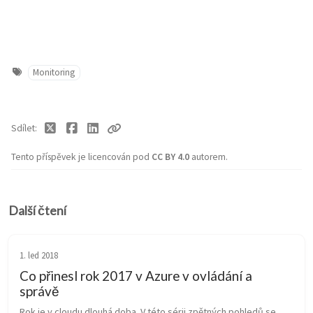
Monitoring
Sdílet
Tento příspěvek je licencován pod
CC BY 4.0
autorem.
Další čtení
1. led 2018
Co přinesl rok 2017 v Azure v ovládání a
správě
Rok je v cloudu dlouhá doba. V této sérii zpětných pohledů se 