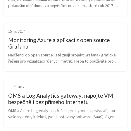
pokouším ohlédnout za největšími novinkami, které rok 2017 
přinesl. Ovládání samotného Azure přineslo za jediný rok velmi 
příjemné změn...
15. lis 2017
Monitoring Azure a aplikací z open source
Grafana
Nadšenci do open source jistě znají projekt Grafana - grafické 
řešení pro vizualizaci různých metrik. Třeba to používáte pro 
MySQL či PostgreSQL, možná tak zobrazujete informace z 
Elasticsearch, z ...
11. říj 2017
OMS a Log Analytics gateway: napojte VM
bezpečně i bez přímého Internetu
OMS a Azure Log Analytics, řešení pro hybridní správu ať jsou 
vaše systémy kdekoli, jsou hostovaný software (SaaS). Agenti v 
OS tedy potřebují komunikovat ven. Jak to udělat, abychom 
nemuseli oteví...