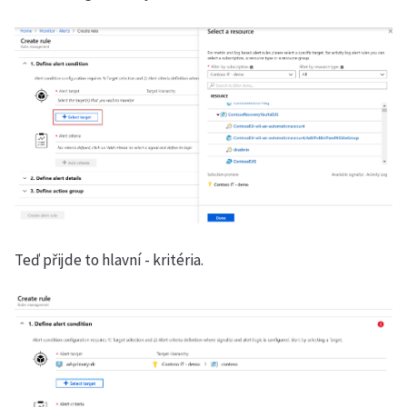
Teď přijde to hlavní - kritéria.