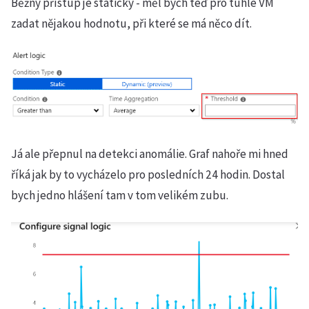
Běžný přístup je statický - měl bych teď pro tuhle VM
zadat nějakou hodnotu, při které se má něco dít.
Já ale přepnul na detekci anomálie. Graf nahoře mi hned
říká jak by to vycházelo pro posledních 24 hodin. Dostal
bych jedno hlášení tam v tom velikém zubu.