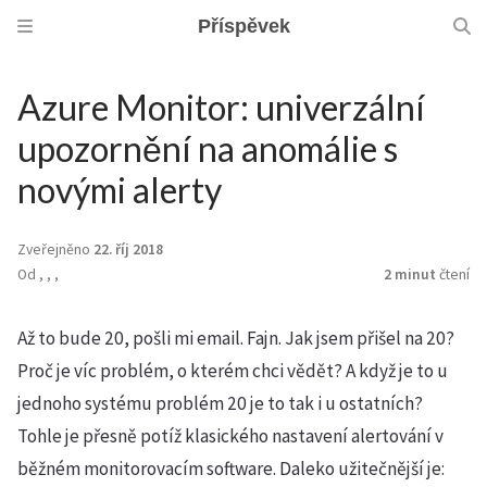
Příspěvek
Azure Monitor: univerzální
upozornění na anomálie s
novými alerty
Zveřejněno
22. říj 2018
Od
,
,
,
2 minut
čtení
Až to bude 20, pošli mi email. Fajn. Jak jsem přišel na 20?
Proč je víc problém, o kterém chci vědět? A když je to u
jednoho systému problém 20 je to tak i u ostatních?
Tohle je přesně potíž klasického nastavení alertování v
běžném monitorovacím software. Daleko užitečnější je: