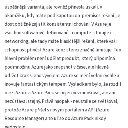
úspěšnější varianta, ale rovněž přinesla úskalí. V
okamžiku, kdy máte pod kapotou on-premises řešení, je
dost obtížné zajistit konzistentní chování. V Azure je
všechno softwarově definované - compute, storage i
networking, ale tady máte klasičtější řešení, které vaši
schopnost přinést Azure konzistenci značně limituje. Ten
hlavní problém není udělat produkt, který připomíná
podmnožinu Azure jako snapshot v čase, ale hlavně
udržet krok s jeho vývojem. Azure se mění velmi rychle a
inovuje fantastickým tempem. Výsledkem bylo, že rozdíl
mezi Azure a Azure Pack se nejen nezmenšoval, ale ani
nezůstával stejný. Právě naopak - neustále se zvětšoval,
protože Azure přišel s novým portálem a API (Azure
Resource Manager) a to už se do Azure Pack nikdy
nedostalo.