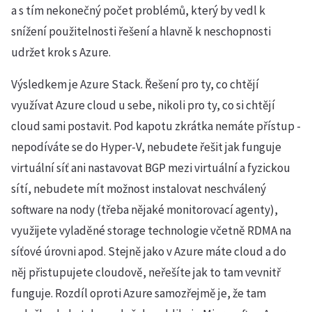
a s tím nekonečný počet problémů, který by vedl k
snížení použitelnosti řešení a hlavně k neschopnosti
udržet krok s Azure.
Výsledkem je Azure Stack. Řešení pro ty, co chtějí
využívat Azure cloud u sebe, nikoli pro ty, co si chtějí
cloud sami postavit. Pod kapotu zkrátka nemáte přístup -
nepodíváte se do Hyper-V, nebudete řešit jak funguje
virtuální síť ani nastavovat BGP mezi virtuální a fyzickou
sítí, nebudete mít možnost instalovat neschválený
software na nody (třeba nějaké monitorovací agenty),
využijete vyladěné storage technologie včetně RDMA na
síťové úrovni apod. Stejně jako v Azure máte cloud a do
něj přistupujete cloudově, neřešíte jak to tam vevnitř
funguje. Rozdíl oproti Azure samozřejmě je, že tam