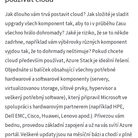
Jak dlouho vám trvá postavit cloud? Jak složité je sladit
upgrady všech komponent tak, aby to i v průběhu času
všechno hrálo dohromady? Jaké je riziko, že se to někde
zadrhne, například vám výběrovky různých komponent
vyjdou tak, že to dohrmady neštimuje? Pokud chcete
cloud především používat, Azure Stack je ideální řešení.
Objednáte si balíček obsahující všechny potřebné
hardwarové a softwarové komponenty (servery,
virtualizovanou storage, síťové prvky, hypervisor a
veškerý potřebný software), který připravil Microsoft ve
spolupráci s hardwarovým partnerem (například HPE,
Dell EMC, Cisco, Huawei, Lenovo apod.). Přivezou vám
bednu, provedou základní zapojení a už na vás svítí Azure
portál. Veškeré updaty jsou na měsíční bázi a chodí v plně