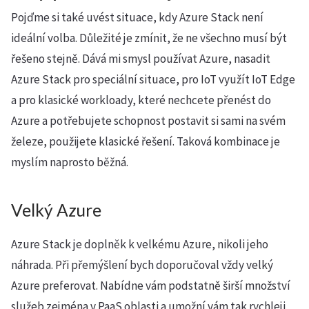
Pojďme si také uvést situace, kdy Azure Stack není
ideální volba. Důležité je zmínit, že ne všechno musí být
řešeno stejně. Dává mi smysl používat Azure, nasadit
Azure Stack pro speciální situace, pro IoT využít IoT Edge
a pro klasické workloady, které nechcete přenést do
Azure a potřebujete schopnost postavit si sami na svém
železe, použijete klasické řešení. Taková kombinace je
myslím naprosto běžná.
Velký Azure
Azure Stack je doplněk k velkému Azure, nikoli jeho
náhrada. Při přemýšlení bych doporučoval vždy velký
Azure preferovat. Nabídne vám podstatně širší množství
služeb zejména v PaaS oblasti a umožní vám tak rychleji