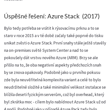
Úspěšné řešení: Azure Stack (2017)
Bylo tedy potřeba se vrátit k rýsovacímu prknu a to se
staro v roce 2015 a v té době začaly také poprvé do tisku
unikat zvěsti o Azure Stack. První snahy stále ještě stavěly
na on-premises světě System Center a nad to se
pokoušely dát vrstvu nového Azure (ARM). Brzy se ale
přišlo na to, že oba negativní aspekty předchozích snah
by se znova opakovaly. Podobně jako u prvního pokusu
zde byla neuvěřitelná komplexita variant a celé to bylo
neudržitelně složité a také minimální velikost instalace se
blížila deseti fyzickým serverům, což byl overhead, který
byl zkrátka moc - cílem bylo nabídnout Azure Stack už od
4 nodů. Podobně jako v případě Azure Pack tady bylo