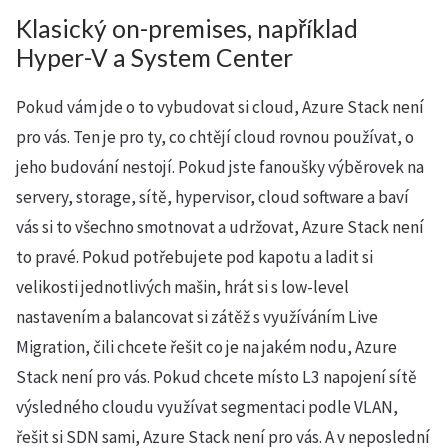
Klasický on-premises, například
Hyper-V a System Center
Pokud vám jde o to vybudovat si cloud, Azure Stack není
pro vás. Ten je pro ty, co chtějí cloud rovnou používat, o
jeho budování nestojí. Pokud jste fanoušky výběrovek na
servery, storage, sítě, hypervisor, cloud software a baví
vás si to všechno smotnovat a udržovat, Azure Stack není
to pravé. Pokud potřebujete pod kapotu a ladit si
velikosti jednotlivých mašin, hrát si s low-level
nastavením a balancovat si zátěž s využíváním Live
Migration, čili chcete řešit co je na jakém nodu, Azure
Stack není pro vás. Pokud chcete místo L3 napojení sítě
výsledného cloudu využívat segmentaci podle VLAN,
řešit si SDN sami, Azure Stack není pro vás. A v neposlední