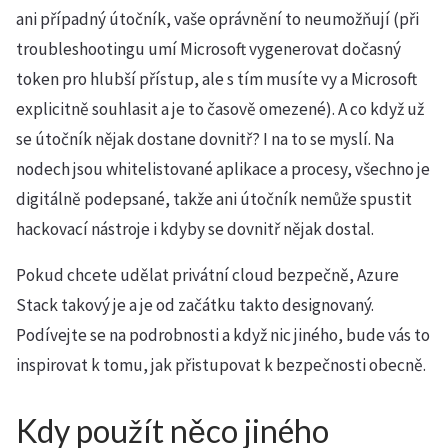
ani případný útočník, vaše oprávnění to neumožňují (při
troubleshootingu umí Microsoft vygenerovat dočasný
token pro hlubší přístup, ale s tím musíte vy a Microsoft
explicitně souhlasit a je to časově omezené). A co když už
se útočník nějak dostane dovnitř? I na to se myslí. Na
nodech jsou whitelistované aplikace a procesy, všechno je
digitálně podepsané, takže ani útočník nemůže spustit
hackovací nástroje i kdyby se dovnitř nějak dostal.
Pokud chcete udělat privátní cloud bezpečně, Azure
Stack takový je a je od začátku takto designovaný.
Podívejte se na podrobnosti a když nic jiného, bude vás to
inspirovat k tomu, jak přistupovat k bezpečnosti obecně.
Kdy použít něco jiného