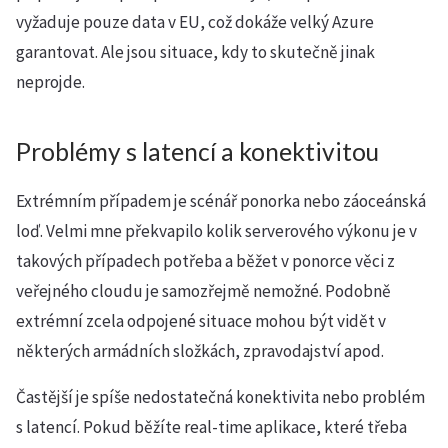
vyžaduje pouze data v EU, což dokáže velký Azure
garantovat. Ale jsou situace, kdy to skutečně jinak
neprojde.
Problémy s latencí a konektivitou
Extrémním případem je scénář ponorka nebo záoceánská
loď. Velmi mne překvapilo kolik serverového výkonu je v
takových případech potřeba a běžet v ponorce věci z
veřejného cloudu je samozřejmě nemožné. Podobně
extrémní zcela odpojené situace mohou být vidět v
některých armádních složkách, zpravodajství apod.
Častější je spíše nedostatečná konektivita nebo problém
s latencí. Pokud běžíte real-time aplikace, které třeba