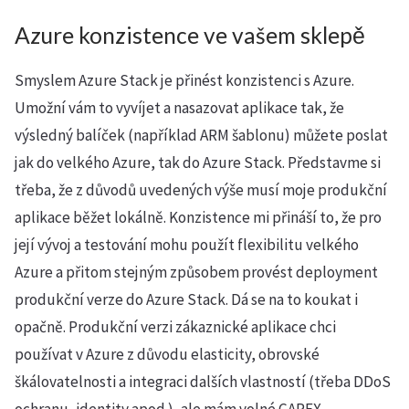
Azure konzistence ve vašem sklepě
Smyslem Azure Stack je přinést konzistenci s Azure.
Umožní vám to vyvíjet a nasazovat aplikace tak, že
výsledný balíček (například ARM šablonu) můžete poslat
jak do velkého Azure, tak do Azure Stack. Představme si
třeba, že z důvodů uvedených výše musí moje produkční
aplikace běžet lokálně. Konzistence mi přináší to, že pro
její vývoj a testování mohu použít flexibilitu velkého
Azure a přitom stejným způsobem provést deployment
produkční verze do Azure Stack. Dá se na to koukat i
opačně. Produkční verzi zákaznické aplikace chci
používat v Azure z důvodu elasticity, obrovské
škálovatelnosti a integraci dalších vlastností (třeba DDoS