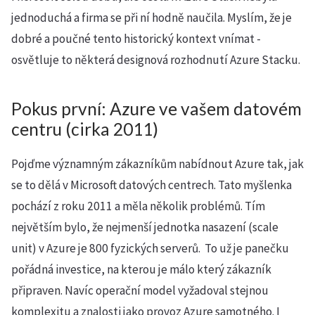
jednoduchá a firma se při ní hodně naučila. Myslím, že je
dobré a poučné tento historický kontext vnímat -
osvětluje to některá designová rozhodnutí Azure Stacku.
Pokus první: Azure ve vašem datovém
centru (cirka 2011)
Pojďme významným zákazníkům nabídnout Azure tak, jak
se to dělá v Microsoft datových centrech. Tato myšlenka
pochází z roku 2011 a měla několik problémů. Tím
největším bylo, že nejmenší jednotka nasazení (scale
unit) v Azure je 800 fyzických serverů. To už je panečku
pořádná investice, na kterou je málo který zákazník
připraven. Navíc operační model vyžadoval stejnou
komplexitu a znalosti jako provoz Azure samotného. I