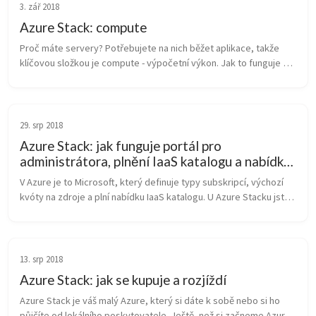
3. zář 2018
Azure Stack: compute
Proč máte servery? Potřebujete na nich běžet aplikace, takže 
klíčovou složkou je compute - výpočetní výkon. Jak to funguje v 
Azure Stack a jaké jsou rozdíly oproti velkému Azure nebo 
naopak v porov...
29. srp 2018
Azure Stack: jak funguje portál pro
administrátora, plnění IaaS katalogu a nabídky
subskripcí
V Azure je to Microsoft, který definuje typy subskripcí, výchozí 
kvóty na zdroje a plní nabídku IaaS katalogu. U Azure Stacku jste 
to vy - administrátor. Podívejme se jak to funguje a co se s tím d...
13. srp 2018
Azure Stack: jak se kupuje a rozjíždí
Azure Stack je váš malý Azure, který si dáte k sobě nebo si ho 
půjčíte od lokálního poskytovatele. Ještě, než si začneme Azure 