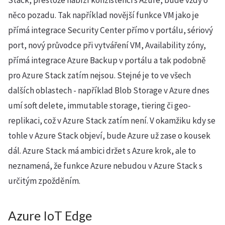
Stack, přestože nabízí konzistenci s Azure, bude vždy o
něco pozadu. Tak například novější funkce VM jako je
přímá integrace Security Center přímo v portálu, sériový
port, nový průvodce při vytváření VM, Availability zóny,
přímá integrace Azure Backup v portálu a tak podobně
pro Azure Stack zatím nejsou. Stejné je to ve všech
dalších oblastech - například Blob Storage v Azure dnes
umí soft delete, immutable storage, tiering či geo-
replikaci, což v Azure Stack zatím není. V okamžiku kdy se
tohle v Azure Stack objeví, bude Azure už zase o kousek
dál. Azure Stack má ambici držet s Azure krok, ale to
neznamená, že funkce Azure nebudou v Azure Stack s
určitým zpožděním.
Azure IoT Edge