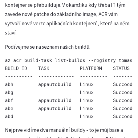
kontejner se přebuilduje. V okamžiku kdy třeba IT tým
zavede nové patche do základního image, ACR vám
vytvoří nové verze aplikačních kontejnerů, které na něm
staví.
Podívejme se na seznam našich buildů.
az acr build-task list-builds --registry tomasac
BUILD ID    TASK           PLATFORM    STATUS   
----------  -------------  ----------  ---------
abh         appautobuild   Linux       Succeeded
abg                        Linux       Succeeded
abf         appautobuild   Linux       Succeeded
abe         appautobuild   Linux       Succeeded
abd                        Linux       Succeede
Nejprve vidíme dva manuální buildy - to je můj base a