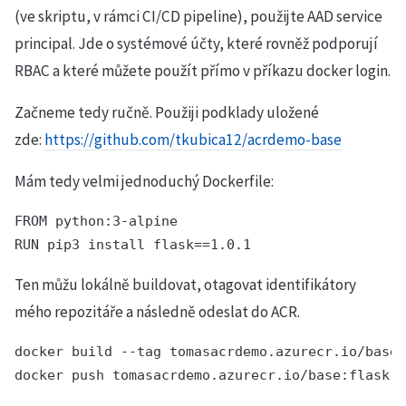
(ve skriptu, v rámci CI/CD pipeline), použijte AAD service
principal. Jde o systémové účty, které rovněž podporují
RBAC a které můžete použít přímo v příkazu docker login.
Začneme tedy ručně. Použiji podklady uložené
zde:
https://github.com/tkubica12/acrdemo-base
Mám tedy velmi jednoduchý Dockerfile:
FROM python:3-alpine

RUN pip3 install flask==1.0.1
Ten můžu lokálně buildovat, otagovat identifikátory
mého repozitáře a následně odeslat do ACR.
docker build --tag tomasacrdemo.azurecr.io/base:
docker push tomasacrdemo.azurecr.io/base:flask