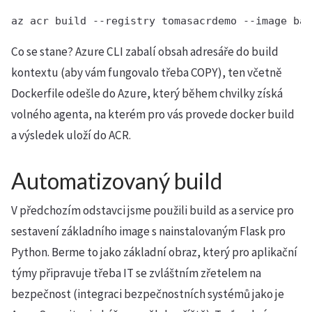
Co se stane? Azure CLI zabalí obsah adresáře do build
kontextu (aby vám fungovalo třeba COPY), ten včetně
Dockerfile odešle do Azure, který během chvilky získá
volného agenta, na kterém pro vás provede docker build
a výsledek uloží do ACR.
Automatizovaný build
V předchozím odstavci jsme použili build as a service pro
sestavení základního image s nainstalovaným Flask pro
Python. Berme to jako základní obraz, který pro aplikační
týmy připravuje třeba IT se zvláštním zřetelem na
bezpečnost (integraci bezpečnostních systémů jako je