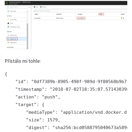
Přistálo mi tohle:
{

    "id": "0df7389b-8905-498f-989d-9f80568b9b71"
    "timestamp": "2018-07-02T18:35:07.571430398Z
    "action": "push",

    "target": {

        "mediaType": "application/vnd.docker.dis
        "size": 1579,

        "digest": "sha256:bcd0588795040673a589de