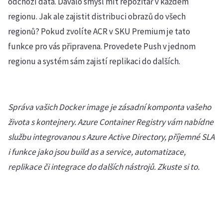
odchozí data. Dávalo smysl mít repozitář v každém
regionu. Jak ale zajistit distribuci obrazů do všech
regionů? Pokud zvolíte ACR v SKU Premium je tato
funkce pro vás připravena. Provedete Push v jednom
regionu a systém sám zajistí replikaci do dalších.
Správa vašich Docker image je zásadní komponta vašeho
života s kontejnery. Azure Container Registry vám nabídne
službu integrovanou s Azure Active Directory, příjemné SLA
i funkce jako jsou build as a service, automatizace,
replikace či integrace do dalších nástrojů. Zkuste si to.