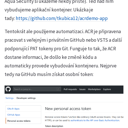
Aqua Security si ukážeme někdy příště). Teď nad ním
vybudujeme aplikační kontejner. Ukázka je
tady:
https://github.com/tkubica12/acrdemo-app
Tentokrát ale použijeme automatizaci. ACR je připravena
pracovat s veřejným i privátním GitHub nebo VSTS a další
podporující PAT tokeny pro Git. Funguje to tak, že ACR
dostane informaci, že došlo ke změně kódu a
automaticky provede vybudování kontejneru. Nejprve
tedy na GitHub musím získat osobní token: