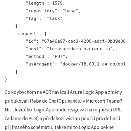
        "length": 1579,

        "repository": "base",

        "tag": "flask"

    },

    "request": {

        "id": "67a46a97-cec3-4200-adcf-0b39e366d
        "host": "tomasacrdemo.azurecr.io",

        "method": "PUT",

        "useragent": "docker/18.03.1-ce go/go1.9
    }

}
Co kdybychom na ACR navázali Azure Logic App a změny
publikovali třeba do ChatOps kanálu v Microsoft Teams?
Nic složitého. Logic App bude reagovat na request (URL
zadáme do ACR) a předchozí výstup použiji pro definici
přijímaného schématu, takže mi to Logic App pěkne