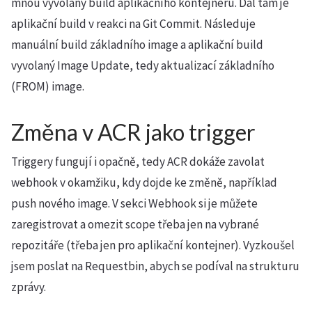
mnou vyvolaný build aplikačního kontejneru. Dál tam je
aplikační build v reakci na Git Commit. Následuje
manuální build základního image a aplikační build
vyvolaný Image Update, tedy aktualizací základního
(FROM) image.
Změna v ACR jako trigger
Triggery fungují i opačně, tedy ACR dokáže zavolat
webhook v okamžiku, kdy dojde ke změně, například
push nového image. V sekci Webhook si je můžete
zaregistrovat a omezit scope třeba jen na vybrané
repozitáře (třeba jen pro aplikační kontejner). Vyzkoušel
jsem poslat na Requestbin, abych se podíval na strukturu
zprávy.