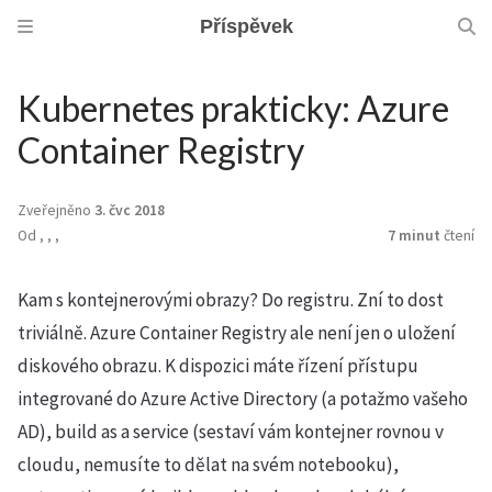
Příspěvek
Kubernetes prakticky: Azure
Container Registry
Zveřejněno
3. čvc 2018
Od
,
,
,
7 minut
čtení
Kam s kontejnerovými obrazy? Do registru. Zní to dost
triviálně. Azure Container Registry ale není jen o uložení
diskového obrazu. K dispozici máte řízení přístupu
integrované do Azure Active Directory (a potažmo vašeho
AD), build as a service (sestaví vám kontejner rovnou v
cloudu, nemusíte to dělat na svém notebooku),