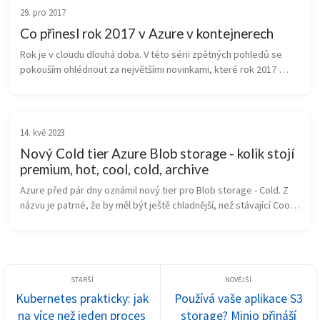
29. pro 2017
Co přinesl rok 2017 v Azure v kontejnerech
Rok je v cloudu dlouhá doba. V této sérii zpětných pohledů se 
pokouším ohlédnout za největšími novinkami, které rok 2017 
přinesl. Co se stalo v mé snad nejoblíbenější oblasti: ve světě 
kontejnerů?&...
14. kvě 2023
Nový Cold tier Azure Blob storage - kolik stojí
premium, hot, cool, cold, archive
Azure před pár dny oznámil nový tier pro Blob storage - Cold. Z 
názvu je patrné, že by měl být ještě chladnější, než stávající Cool, 
ale stále to nebýt Archive. Co to znamená? Cena za uložená data 
...
Kubernetes prakticky: jak
Používá vaše aplikace S3
na více než jeden proces
storage? Minio přináší