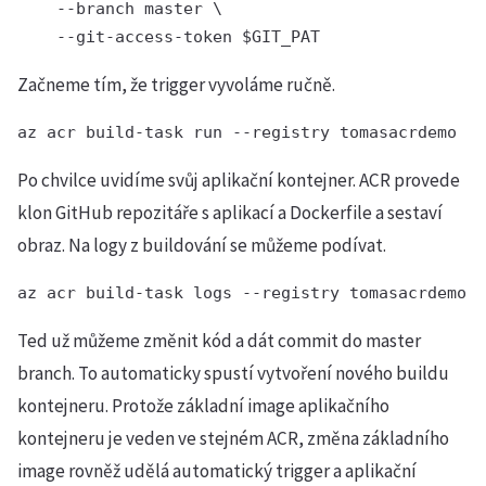
    --branch master \

    --git-access-token $GIT_PAT
Začneme tím, že trigger vyvoláme ručně.
Po chvilce uvidíme svůj aplikační kontejner. ACR provede
klon GitHub repozitáře s aplikací a Dockerfile a sestaví
obraz. Na logy z buildování se můžeme podívat.
az acr build-task logs --registry tomasacrdemo
Ted už můžeme změnit kód a dát commit do master
branch. To automaticky spustí vytvoření nového buildu
kontejneru. Protože základní image aplikačního
kontejneru je veden ve stejném ACR, změna základního
image rovněž udělá automatický trigger a aplikační