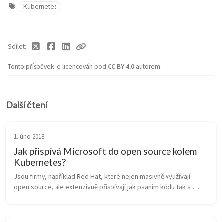
Kubernetes
Sdílet
Tento příspěvek je licencován pod
CC BY 4.0
autorem.
Další čtení
1. úno 2018
Jak přispívá Microsoft do open source kolem
Kubernetes?
Jsou firmy, například Red Hat, které nejen masivně využívají 
open source, ale extenzivně přispívají jak psaním kódu tak s 
vedením projektů. Jsou jiné, které open source především 
využívají, ale kon...