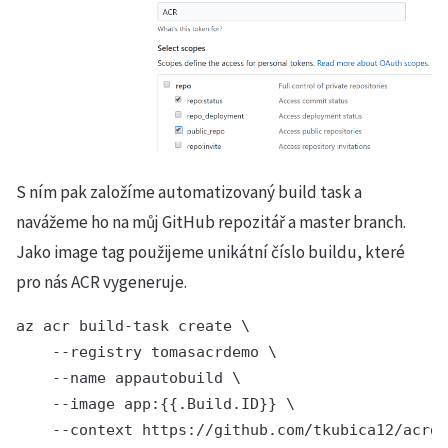
S ním pak založíme automatizovaný build task a
navážeme ho na můj GitHub repozitář a master branch.
Jako image tag použijeme unikátní číslo buildu, které
pro nás ACR vygeneruje.
az acr build-task create \

    --registry tomasacrdemo \

    --name appautobuild \

    --image app:{{.Build.ID}} \

    --context https://github.com/tkubica12/acrde