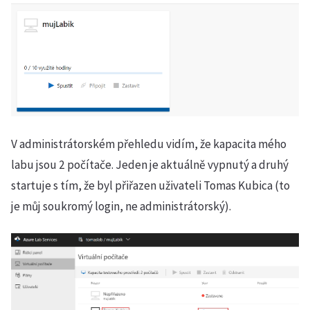
V administrátorském přehledu vidím, že kapacita mého
labu jsou 2 počítače. Jeden je aktuálně vypnutý a druhý
startuje s tím, že byl přiřazen uživateli Tomas Kubica (to
je můj soukromý login, ne administrátorský).