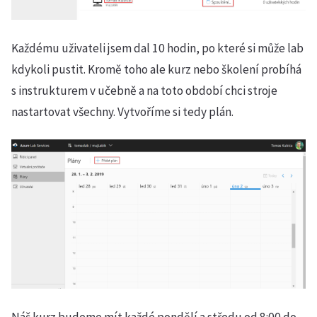
Každému uživateli jsem dal 10 hodin, po které si může lab
kdykoli pustit. Kromě toho ale kurz nebo školení probíhá
s instrukturem v učebně a na toto období chci stroje
nastartovat všechny. Vytvoříme si tedy plán.
Náš kurz budeme mít každé pondělí a středu od 8:00 do