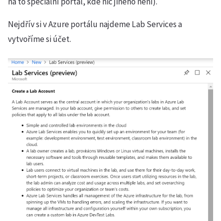
na to speciální portál, kde nic jiného není).
Nejdřív si v Azure portálu najdeme Lab Services a
vytvoříme si účet.