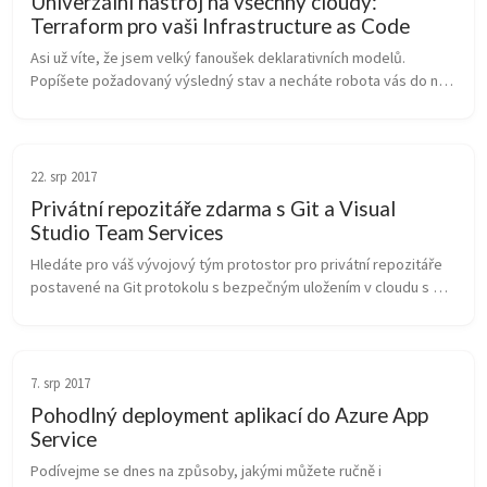
Univerzální nástroj na všechny cloudy:
Terraform pro vaši Infrastructure as Code
Asi už víte, že jsem velký fanoušek deklarativních modelů. 
Popíšete požadovaný výsledný stav a necháte robota vás do něj 
automaticky dovést. Nemusíte implerativním modelem řešit 
správnou sekvenci p...
22. srp 2017
Privátní repozitáře zdarma s Git a Visual
Studio Team Services
Hledáte pro váš vývojový tým protostor pro privátní repozitáře 
postavené na Git protokolu s bezpečným uložením v cloudu s 
funkcemi jako je webové GUI, pull requesty, řízení projektu, 
testování či C...
7. srp 2017
Pohodlný deployment aplikací do Azure App
Service
Podívejme se dnes na způsoby, jakými můžete ručně i 