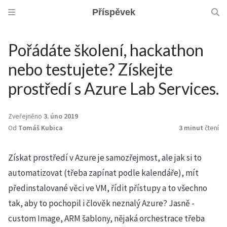
Příspěvek
Pořádáte školení, hackathon
nebo testujete? Získejte
prostředí s Azure Lab Services.
Zveřejněno
3. úno 2019
Od
Tomáš Kubica
3 minut
čtení
Získat prostředí v Azure je samozřejmost, ale jak si to
automatizovat (třeba zapínat podle kalendáře), mít
předinstalované věci ve VM, řídit přístupy a to všechno
tak, aby to pochopil i člověk neznalý Azure? Jasně -
custom Image, ARM šablony, nějaká orchestrace třeba