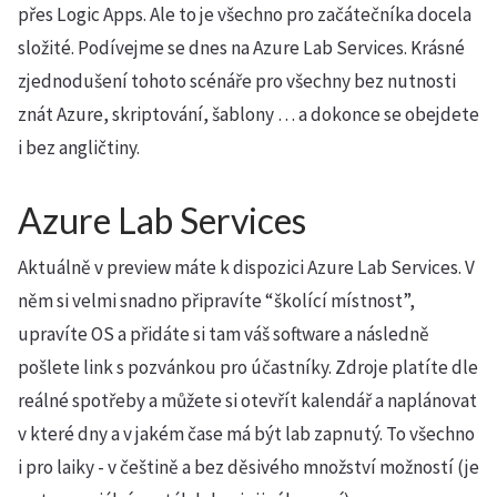
přes Logic Apps. Ale to je všechno pro začátečníka docela
složité. Podívejme se dnes na Azure Lab Services. Krásné
zjednodušení tohoto scénáře pro všechny bez nutnosti
znát Azure, skriptování, šablony … a dokonce se obejdete
i bez angličtiny.
Azure Lab Services
Aktuálně v preview máte k dispozici Azure Lab Services. V
něm si velmi snadno připravíte “školící místnost”,
upravíte OS a přidáte si tam váš software a následně
pošlete link s pozvánkou pro účastníky. Zdroje platíte dle
reálné spotřeby a můžete si otevřít kalendář a naplánovat
v které dny a v jakém čase má být lab zapnutý. To všechno
i pro laiky - v češtině a bez děsivého množství možností (je