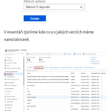
V inventáři zjistíme kde co a v jakých verzích máme
nainstalované.