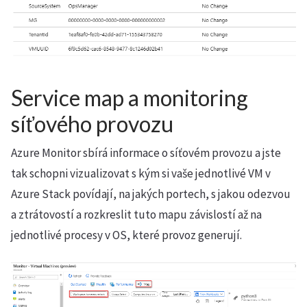
Service map a monitoring
síťového provozu
Azure Monitor sbírá informace o síťovém provozu a jste
tak schopni vizualizovat s kým si vaše jednotlivé VM v
Azure Stack povídají, na jakých portech, s jakou odezvou
a ztrátovostí a rozkreslit tuto mapu závislostí až na
jednotlivé procesy v OS, které provoz generují.