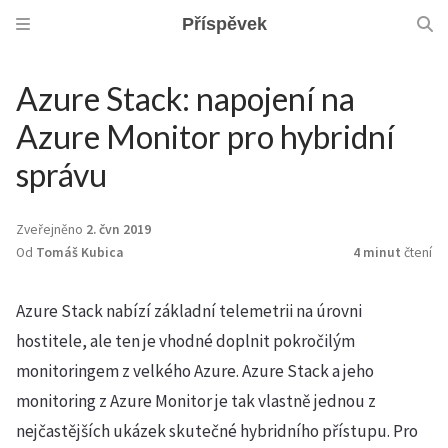
Příspěvek
Azure Stack: napojení na
Azure Monitor pro hybridní
správu
Zveřejněno
2. čvn 2019
Od
Tomáš Kubica
4 minut
čtení
Azure Stack nabízí základní telemetrii na úrovni
hostitele, ale ten je vhodné doplnit pokročilým
monitoringem z velkého Azure. Azure Stack a jeho
monitoring z Azure Monitor je tak vlastně jednou z
nejčastějších ukázek skutečné hybridního přístupu. Pro