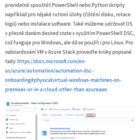
pravidelně spouštět PowerShell nebo Python skripty
například pro nějaké rutinní úlohy (čištění disku, rotace
logů) nebo instalace software. Také můžeme udržovat OS
v přesně daném desired state s využitím PowerShell DSC,
což funguje pro Windows, ale dá se použít i pro Linux. Pro
naboardování VM v Azure Stack proveďte kroky popsané
tady:
https://docs.microsoft.com/en-
us/azure/automation/automation-dsc-
onboarding#physicalvirtual-windows-machines-on-
premises-or-in-a-cloud-other-than-azureaws