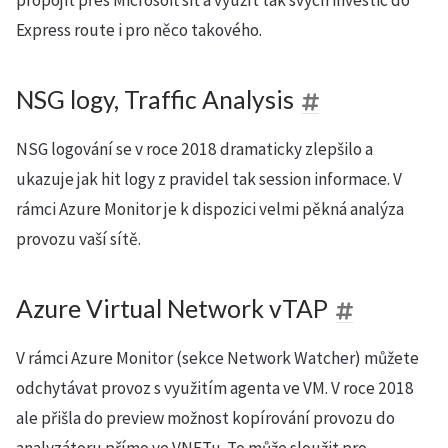
propojit přes Microsoft síť a využít tak svých investic do
Express route i pro něco takového.
NSG logy, Traffic Analysis
NSG logování se v roce 2018 dramaticky zlepšilo a
ukazuje jak hit logy z pravidel tak session informace. V
rámci Azure Monitor je k dispozici velmi pěkná analýza
provozu vaší sítě.
Azure Virtual Network vTAP
V rámci Azure Monitor (sekce Network Watcher) můžete
odchytávat provoz s využitím agenta ve VM. V roce 2018
ale přišla do preview možnost kopírování provozu do