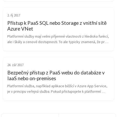
VPN přímo z...
2. říj 2017
Přístup k PaaS SQL nebo Storage z vnitřní sítě
Azure VNet
Platformní služby mají velmi příjemné vlastnosti z hlediska funkcí, 
ale i škály a cenové dostupnosti. To ale typicky znamená, že pro 
využití výnosů z rozsahu jsou některé jejich komponenty multi-
te...
24. zář 2017
Bezpečný přístup z PaaS webu do databáze v
IaaS nebo on-premises
Platformní služba, například aplikace běžící v Azure App Service, 
je v principu veřejná služba. Pokud přistupojete k platformní 
databázi (Azure SQL, MySQL, Postgresql, Cosmos DB) tak se tak 
děje na...