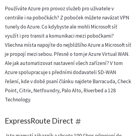
Používáte Azure pro provoz služeb pro uživatele v
centrále i na pobočkách? Z poboček můžete navázat VPN
tunely do Azure. Co kdybyste ale mohli Microsoft síť
využít i pro transit a komunikaci mezi pobočkami?
Všechna místa napojíte do nejbližšího Azure a Microsoft síť
je propojí mezi sebou. Přesně o tom je Azure Virtual WAN.
Ale jak automatizovat nastavení všech zařízení? V tom
Azure spolupracuje s předními dodavateli SD-WAN
řešení, kde v době psaní článku najdete Barracuda, Check
Point, Citrix, Netfoundry, Palo Alto, Riverbed a 128
Technology.
ExpressRoute Direct
Jste mamutí zákazník a chcete 100 Gbps připojení do