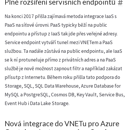
Plné rozšíření servisních endpointů
Na konci 2017 přišla zajímavá metoda integrace IaaS s
PaaS na síťové úrovni. PaaS typicky běží na public
endpointu a přístup z IaaS tak jde přes veřejné adresy.
Service endpoint vytváří tunel mezi VNETem a PaaS
službou. Ta nadále zůstává na public endpointu, ale IaaS
se k ní protuneluje přímo z privátních adres a na PaaS
službě je nově možnost zapnout filtr a například zakázat
přísutp z Internetu. Během roku přišla tato podpora do
Storage, SQL, SQL Data Warehouse, Azure Database for
MySQL a PostgreSQL, Cosmos DB, Key Vault, Service Bus,
Event Hub i Data Lake Storage.
Nová integrace do VNETu pro Azure