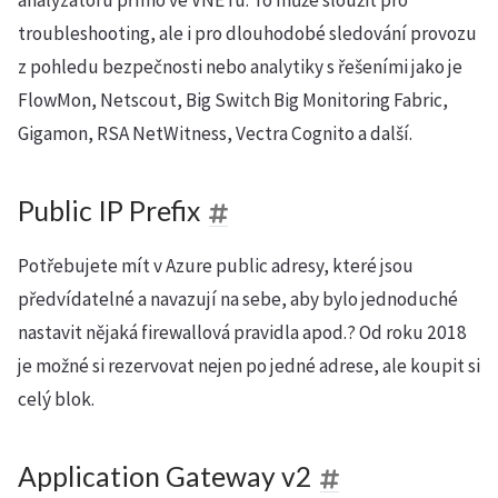
analyzátoru přímo ve VNETu. To může sloužit pro
troubleshooting, ale i pro dlouhodobé sledování provozu
z pohledu bezpečnosti nebo analytiky s řešeními jako je
FlowMon, Netscout, Big Switch Big Monitoring Fabric,
Gigamon, RSA NetWitness, Vectra Cognito a další.
Public IP Prefix
Potřebujete mít v Azure public adresy, které jsou
předvídatelné a navazují na sebe, aby bylo jednoduché
nastavit nějaká firewallová pravidla apod.? Od roku 2018
je možné si rezervovat nejen po jedné adrese, ale koupit si
celý blok.
Application Gateway v2