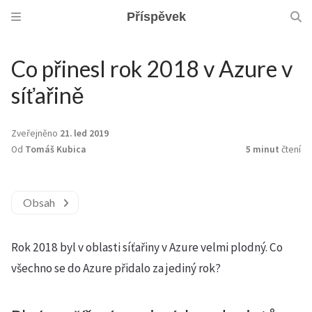
Příspěvek
Co přinesl rok 2018 v Azure v
síťařině
Zveřejněno
21. led 2019
Od
Tomáš Kubica
5 minut
čtení
Obsah
Rok 2018 byl v oblasti síťařiny v Azure velmi plodný. Co
všechno se do Azure přidalo za jediný rok?