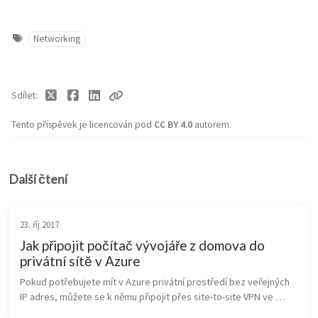
Networking
Sdílet
Tento příspěvek je licencován pod
CC BY 4.0
autorem.
Další čtení
23. říj 2017
Jak připojit počítač vývojáře z domova do
privátní sítě v Azure
Pokud potřebujete mít v Azure privátní prostředí bez veřejných 
IP adres, můžete se k němu připojit přes site-to-site VPN ve 
firmě, ExpressRoute ve spolupráci s operátorem a nebo vytočit 