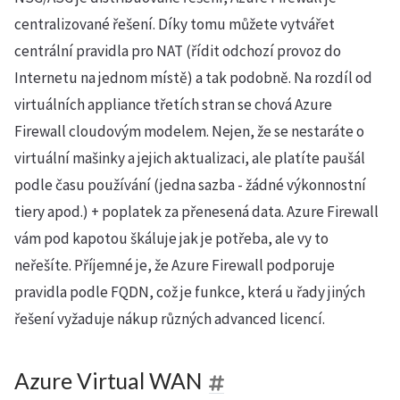
centralizované řešení. Díky tomu můžete vytvářet
centrální pravidla pro NAT (řídit odchozí provoz do
Internetu na jednom místě) a tak podobně. Na rozdíl od
virtuálních appliance třetích stran se chová Azure
Firewall cloudovým modelem. Nejen, že se nestaráte o
virtuální mašinky a jejich aktualizaci, ale platíte paušál
podle času používání (jedna sazba - žádné výkonnostní
tiery apod.) + poplatek za přenesená data. Azure Firewall
vám pod kapotou škáluje jak je potřeba, ale vy to
neřešíte. Příjemné je, že Azure Firewall podporuje
pravidla podle FQDN, což je funkce, která u řady jiných
řešení vyžaduje nákup různých advanced licencí.
Azure Virtual WAN