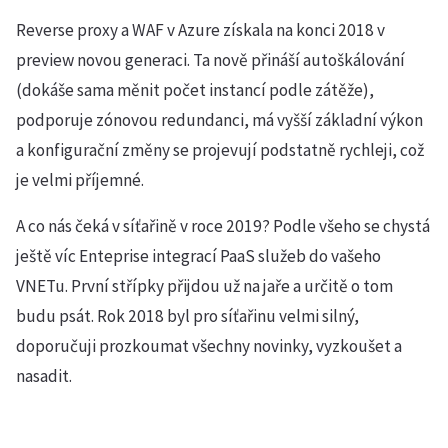
Reverse proxy a WAF v Azure získala na konci 2018 v
preview novou generaci. Ta nově přináší autoškálování
(dokáše sama měnit počet instancí podle zátěže),
podporuje zónovou redundanci, má vyšší základní výkon
a konfigurační změny se projevují podstatně rychleji, což
je velmi příjemné.
A co nás čeká v síťařině v roce 2019? Podle všeho se chystá
ještě víc Enteprise integrací PaaS služeb do vašeho
VNETu. První střípky přijdou už na jaře a určitě o tom
budu psát. Rok 2018 byl pro síťařinu velmi silný,
doporučuji prozkoumat všechny novinky, vyzkoušet a
nasadit.