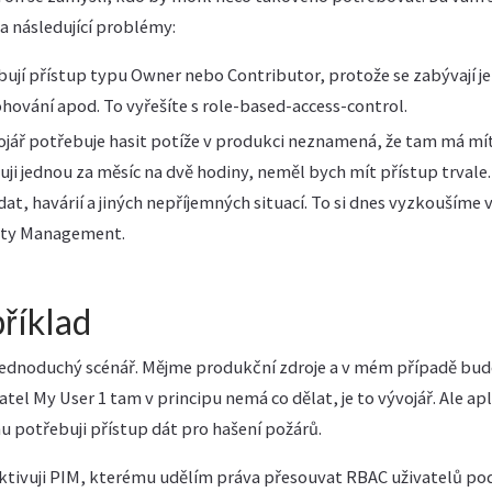
a následující problémy:
bují přístup typu Owner nebo Contributor, protože se zabývají jen
hování apod. To vyřešíte s role-based-access-control.
ojář potřebuje hasit potíže v produkci neznamená, že tam má mít
uji jednou za měsíc na dvě hodiny, neměl bych mít přístup trvale
at, havárií a jiných nepříjemných situací. To si dnes vyzkoušíme v
tity Management.
příklad
jednoduchý scénář. Mějme produkční zdroje a v mém případě bu
tel My User 1 tam v principu nemá co dělat, je to vývojář. Ale a
 potřebuji přístup dát pro hašení požárů.
ktivuji PIM, kterému udělím práva přesouvat RBAC uživatelů podl