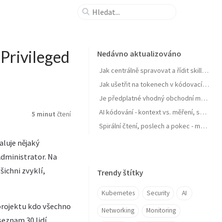
Privileged
Nedávno aktualizováno
Jak centrálně spravovat a řídit skills pro agenty a zejména jejich samostatné zlepšování
Jak ušetřit na tokenech v kódovacích agentech typu GitHub Copilot
Je předplatné vhodný obchodní model pro AI produkt? Zdražuje AI? Zdražují tokeny? Nebo se jen najíždí na férový model?
AI kódování - kontext vs. měření, software jako paměť, váš software se učit nebudu, OpenClaw a chytrá domácnost
5 minut
čtení
Spirální čtení, poslech a pokec - moje AI workflow pro nasání knihy do mozku
aluje nějaký
Administrator. Na
šichni zvyklí,
Trendy štítky
Kubernetes
Security
AI
projektu kdo všechno
Networking
Monitoring
eznam 30 lidí.