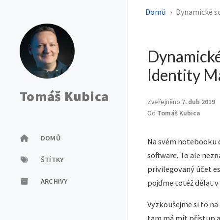
Domů
Dynamické sc
Dynamické 
Identity 
Tomáš Kubica
Zveřejněno
7. dub 2019
Od
Tomáš Kubica
DOMŮ
Na svém notebooku ob
software. To ale nez
ŠTÍTKY
privilegovaný účet es
ARCHIVY
pojďme totéž dělat v 
Vyzkoušejme si to na
tam má mít přístup a