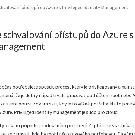
hvalování přístupů do Azure s Privileged Identity Management
schvalování přístupů do Azure s 
Management
čas potřebujete spustit proces, který je privilegovaný a nainst
namená, že je dobrý nápad trvale pracovat pod účtem root nebo 
kalujete pouze v okamžiku, kdy je to vážně potřeba. Na to jsme v
Azure. Priviliged Identity Management je sudo pro cloud.
 typickém případu produkčního prostředí. Zeptáte se vlastníka 
 on se zamyslí, kdo by mohl něco takového potřebovat. Dá vám s