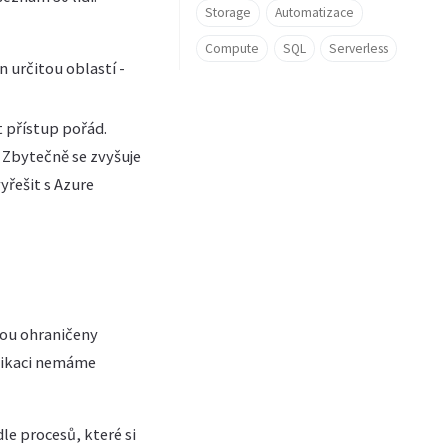
Storage
Automatizace
Compute
SQL
Serverless
 určitou oblastí -
 přístup pořád.
. Zbytečně se zvyšuje
yřešit s Azure
dou ohraničeny
plikaci nemáme
e procesů, které si