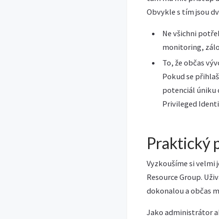
Obvykle s tím jsou dv
Ne všichni potře
monitoring, zálo
To, že občas výv
Pokud se přihlaš
potenciál úniku d
Privileged Iden
Praktický 
Vyzkoušíme si velmi 
Resource Group. Uživa
dokonalou a občas mu
Jako administrátor a