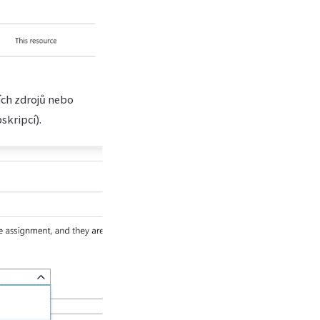
ích zdrojů nebo
kripcí).