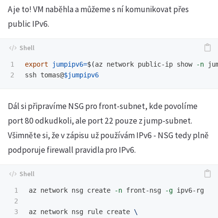
A je to! VM naběhla a můžeme s ní komunikovat přes
public IPv6.
1

export 
jumpipv6
=
$(
az network public-ip show 
-n
 ju
ssh tomas@
$jumpipv6
Dál si připravíme NSG pro front-subnet, kde povolíme
port 80 odkudkoli, ale port 22 pouze z jump-subnet.
Všimněte si, že v zápisu už používám IPv6 - NSG tedy plně
podporuje firewall pravidla pro IPv6.
1

az network nsg create 
-n
 front-nsg 
-g
 ipv6-rg

2

3

az network nsg rule create 
\