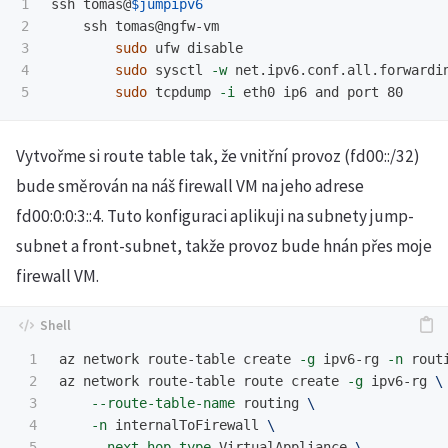
1

ssh tomas@
$jumpipv6
2

    ssh tomas@ngfw-vm

3

sudo 
ufw disable

4

sudo 
sysctl 
-w
 net.ipv6.conf.all.forwardi
sudo 
tcpdump 
-i
Vytvořme si route table tak, že vnitřní provoz (fd00::/32)
bude směrován na náš firewall VM na jeho adrese
fd00:0:0:3::4. Tuto konfiguraci aplikuji na subnety jump-
subnet a front-subnet, takže provoz bude hnán přes moje
firewall VM.
1

az network route-table create 
-g
 ipv6-rg 
-n
 routi
2

az network route-table route create 
-g
 ipv6-rg 
\
3

--route-table-name
 routing 
\
4

-n
 internalToFirewall 
\
5

--next-hop-type
 VirtualAppliance 
\