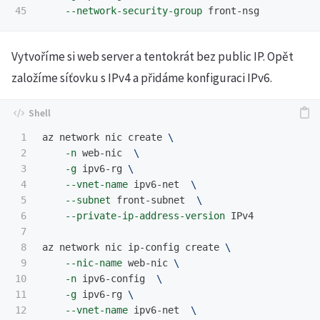
--network-security-group
Vytvoříme si web server a tentokrát bez public IP. Opět
založíme síťovku s IPv4 a přidáme konfiguraci IPv6.
1

az network nic create 
\
2

-n
 web-nic  
\
3

-g
 ipv6-rg 
\
4

--vnet-name
 ipv6-net  
\
5

--subnet
 front-subnet  
\
6

--private-ip-address-version
 IPv4

7

8

az network nic ip-config create 
\
9

--nic-name
 web-nic 
\
10

-n
 ipv6-config  
\
11

-g
 ipv6-rg 
\
12

--vnet-name
 ipv6-net  
\