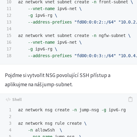
10

az network vnet subnet create 
-n
 front-subnet 
\
11

--vnet-name
 ipv6-net 
\
12

-g
 ipv6-rg 
\
13

--address-prefixes
"fd00:0:0:2::/64"
"10.0.2
14

15

az network vnet subnet create 
-n
 ngfw-subnet 
\
16

--vnet-name
 ipv6-net 
\
17

-g
 ipv6-rg 
\
--address-prefixes
"fd00:0:0:3::/64"
"10.0.4
Pojďme si vytvořit NSG povolující SSH přístup a
aplikujme na náš jump-subnet.
1

az network nsg create 
-n
 jump-nsg 
-g
 ipv6-rg

2

3

az network nsg rule create 
\
4

-n
 allowSsh  
\
5

--nsg-name
 jump-nsg  
\