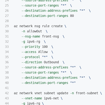
24

--source-address-prefixes
"*"
\
25

--source-port-ranges
"*"
\
26

--destination-address-prefixes
"*"
\
27

--destination-port-ranges
 80

28

29

az network nsg rule create 
\
30

-n
 allowOut  
\
31

--nsg-name
 front-nsg  
\
32

-g
 ipv6-rg  
\
33

--priority
 100  
\
34

--access
 Allow  
\
35

--protocol
"*"
\
36

--direction
 Outbound  
\
37

--source-address-prefixes
"*"
\
38

--source-port-ranges
"*"
\
39

--destination-address-prefixes
"*"
\
40

--destination-port-ranges
"*"
41

42

az network vnet subnet update 
-n
 front-subnet 
\
43

--vnet-name
 ipv6-net 
\
44

-g
 ipv6-rg 
\