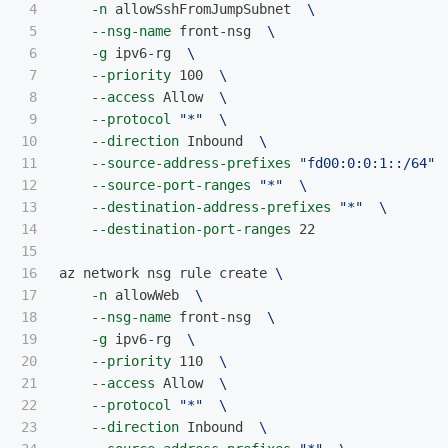
4

-n
 allowSshFromJumpSubnet  
\
5

--nsg-name
 front-nsg  
\
6

-g
 ipv6-rg  
\
7

--priority
 100  
\
8

--access
 Allow  
\
9

--protocol
"*"
\
10

--direction
 Inbound  
\
11

--source-address-prefixes
"fd00:0:0:1::/64"
12

--source-port-ranges
"*"
\
13

--destination-address-prefixes
"*"
\
14

--destination-port-ranges
 22

15

16

az network nsg rule create 
\
17

-n
 allowWeb  
\
18

--nsg-name
 front-nsg  
\
19

-g
 ipv6-rg  
\
20

--priority
 110  
\
21

--access
 Allow  
\
22

--protocol
"*"
\
23

--direction
 Inbound  
\