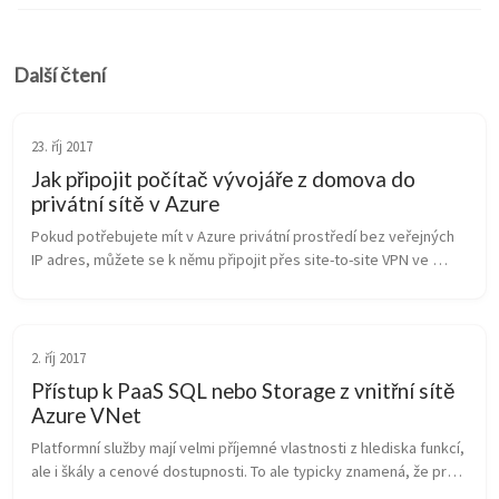
Další čtení
23. říj 2017
Jak připojit počítač vývojáře z domova do
privátní sítě v Azure
Pokud potřebujete mít v Azure privátní prostředí bez veřejných 
IP adres, můžete se k němu připojit přes site-to-site VPN ve 
firmě, ExpressRoute ve spolupráci s operátorem a nebo vytočit 
VPN přímo z...
2. říj 2017
Přístup k PaaS SQL nebo Storage z vnitřní sítě
Azure VNet
Platformní služby mají velmi příjemné vlastnosti z hlediska funkcí, 
ale i škály a cenové dostupnosti. To ale typicky znamená, že pro 
využití výnosů z rozsahu jsou některé jejich komponenty multi-