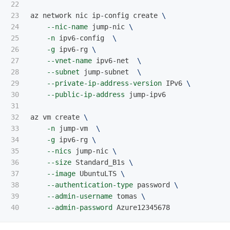
22

23

az network nic ip-config create 
\
24

--nic-name
 jump-nic 
\
25

-n
 ipv6-config  
\
26

-g
 ipv6-rg 
\
27

--vnet-name
 ipv6-net  
\
28

--subnet
 jump-subnet  
\
29

--private-ip-address-version
 IPv6 
\
30

--public-ip-address
 jump-ipv6

31

32

az vm create 
\
33

-n
 jump-vm  
\
34

-g
 ipv6-rg 
\
35

--nics
 jump-nic 
\
36

--size
 Standard_B1s 
\
37

--image
 UbuntuLTS 
\
38

--authentication-type
 password 
\
39

--admin-username
 tomas 
\
--admin-password