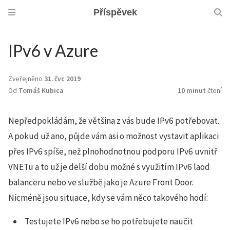
Příspěvek
IPv6 v Azure
Zveřejněno
31. čvc 2019
Od
Tomáš Kubica
10 minut
čtení
Nepředpokládám, že většina z vás bude IPv6 potřebovat.
A pokud už ano, půjde vám asi o možnost vystavit aplikaci
přes IPv6 spíše, než plnohodnotnou podporu IPv6 uvnitř
VNETu a to už je delší dobu možné s využitím IPv6 laod
balanceru nebo ve službě jako je Azure Front Door.
Nicméně jsou situace, kdy se vám něco takového hodí:
Testujete IPv6 nebo se ho potřebujete naučit