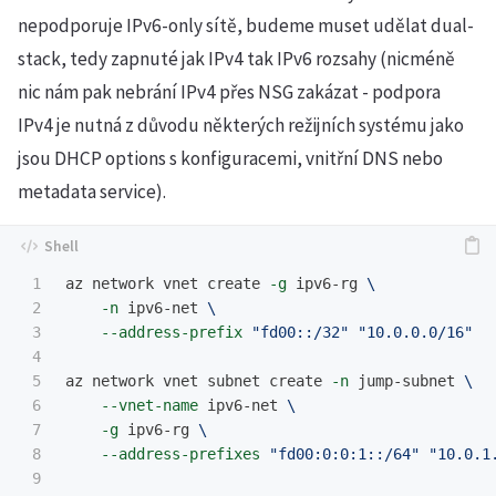
nepodporuje IPv6-only sítě, budeme muset udělat dual-
stack, tedy zapnuté jak IPv4 tak IPv6 rozsahy (nicméně
nic nám pak nebrání IPv4 přes NSG zakázat - podpora
IPv4 je nutná z důvodu některých režijních systému jako
jsou DHCP options s konfiguracemi, vnitřní DNS nebo
metadata service).
1

az network vnet create 
-g
 ipv6-rg 
\
2

-n
 ipv6-net 
\
3

--address-prefix
"fd00::/32"
"10.0.0.0/16"
4

5

az network vnet subnet create 
-n
 jump-subnet 
\
6

--vnet-name
 ipv6-net 
\
7

-g
 ipv6-rg 
\
8

--address-prefixes
"fd00:0:0:1::/64"
"10.0.1
9
