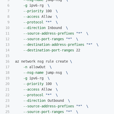
6

-g
 ipv6-rg  
\
7

--priority
 100  
\
8

--access
 Allow  
\
9

--protocol
"*"
\
10

--direction
 Inbound  
\
11

--source-address-prefixes
"*"
\
12

--source-port-ranges
"*"
\
13

--destination-address-prefixes
"*"
\
14

--destination-port-ranges
 22

15

16

az network nsg rule create 
\
17

-n
 allowOut  
\
18

--nsg-name
 jump-nsg  
\
19

-g
 ipv6-rg  
\
20

--priority
 100  
\
21

--access
 Allow  
\
22

--protocol
"*"
\
23

--direction
 Outbound  
\
24

--source-address-prefixes
"*"
\
25

--source-port-ranges
"*"
\