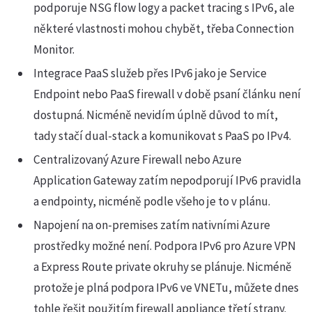
podporuje NSG flow logy a packet tracing s IPv6, ale
některé vlastnosti mohou chybět, třeba Connection
Monitor.
Integrace PaaS služeb přes IPv6 jako je Service
Endpoint nebo PaaS firewall v době psaní článku není
dostupná. Nicméně nevidím úplně důvod to mít,
tady stačí dual-stack a komunikovat s PaaS po IPv4.
Centralizovaný Azure Firewall nebo Azure
Application Gateway zatím nepodporují IPv6 pravidla
a endpointy, nicméně podle všeho je to v plánu.
Napojení na on-premises zatím nativními Azure
prostředky možné není. Podpora IPv6 pro Azure VPN
a Express Route private okruhy se plánuje. Nicméně
protože je plná podpora IPv6 ve VNETu, můžete dnes
tohle řešit použitím firewall appliance třetí strany.