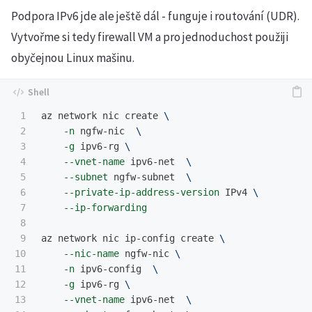
Podpora IPv6 jde ale ještě dál - funguje i routování (UDR).
Vytvořme si tedy firewall VM a pro jednoduchost použiji
obyčejnou Linux mašinu.
1

az network nic create 
\
2

-n
 ngfw-nic  
\
3

-g
 ipv6-rg 
\
4

--vnet-name
 ipv6-net  
\
5

--subnet
 ngfw-subnet  
\
6

--private-ip-address-version
 IPv4 
\
7

--ip-forwarding
8

9

az network nic ip-config create 
\
10

--nic-name
 ngfw-nic 
\
11

-n
 ipv6-config  
\
12

-g
 ipv6-rg 
\
13

--vnet-name
 ipv6-net  
\