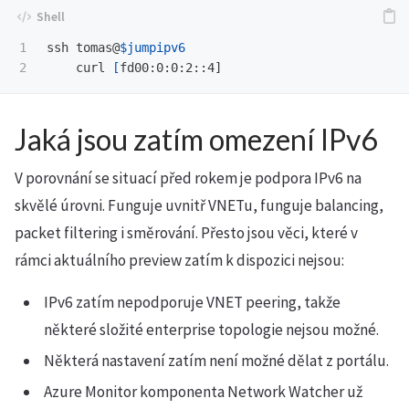
1

ssh tomas@
$jumpipv6
    curl 
[
Jaká jsou zatím omezení IPv6
V porovnání se situací před rokem je podpora IPv6 na
skvělé úrovni. Funguje uvnitř VNETu, funguje balancing,
packet filtering i směrování. Přesto jsou věci, které v
rámci aktuálního preview zatím k dispozici nejsou:
IPv6 zatím nepodporuje VNET peering, takže
některé složité enterprise topologie nejsou možné.
Některá nastavení zatím není možné dělat z portálu.
Azure Monitor komponenta Network Watcher už