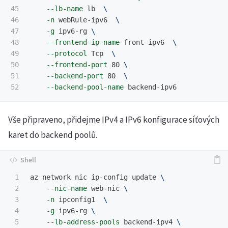
45

--lb-name
 lb  
\
46

-n
 webRule-ipv6  
\
47

-g
 ipv6-rg 
\
48

--frontend-ip-name
 front-ipv6  
\
49

--protocol
 Tcp  
\
50

--frontend-port
 80 
\
51

--backend-port
 80  
\
--backend-pool-name
Vše připraveno, přidejme IPv4 a IPv6 konfigurace síťových
karet do backend poolů.
1

az network nic ip-config update 
\
2

--nic-name
 web-nic 
\
3

-n
 ipconfig1  
\
4

-g
 ipv6-rg 
\
5

--lb-address-pools
 backend-ipv4 
\