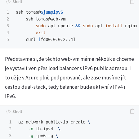
1

ssh tomas@
$jumpipv6
2

    ssh tomas@web-vm

3

sudo 
apt update 
&&
sudo 
apt 
install 
nginx
4

exit

curl 
[
Představme si, že těchto web-vm máme několik a chceme
je vystavit ven přes load balancer s IPv6 public adresou. I
to už je v Azure plně podporované, ale zase musíme jít
cestou dual-stack, tedy balancer bude aktivní v IPv4 i
IPv6.
1

az network public-ip create 
\
2

-n
 lb-ipv4  
\
3

-g
 ipv6-rg 
\