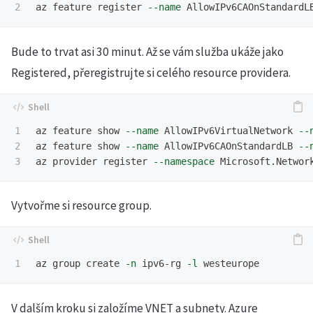
az feature register 
--name
 AllowIPv6CAOnStandardL
Bude to trvat asi 30 minut. Až se vám služba ukáže jako
Registered, přeregistrujte si celého resource providera.
1

az feature show 
--name
 AllowIPv6VirtualNetwork 
--
2

az feature show 
--name
 AllowIPv6CAOnStandardLB 
--
az provider register 
--namespace
Vytvořme si resource group.
az group create 
-n
 ipv6-rg 
-l
V dalším kroku si založíme VNET a subnety. Azure