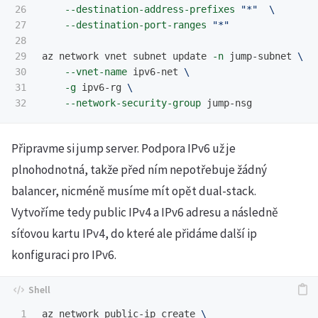
26

--destination-address-prefixes
"*"
\
27

--destination-port-ranges
"*"
28

29

az network vnet subnet update 
-n
 jump-subnet 
\
30

--vnet-name
 ipv6-net 
\
31

-g
 ipv6-rg 
\
--network-security-group
Připravme si jump server. Podpora IPv6 už je
plnohodnotná, takže před ním nepotřebuje žádný
balancer, nicméně musíme mít opět dual-stack.
Vytvoříme tedy public IPv4 a IPv6 adresu a následně
síťovou kartu IPv4, do které ale přidáme další ip
konfiguraci pro IPv6.
1

az network public-ip create 
\