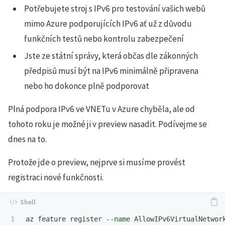
Potřebujete stroj s IPv6 pro testování vašich webů
mimo Azure podporujících IPv6 ať už z důvodu
funkčních testů nebo kontrolu zabezpečení
Jste ze státní správy, která občas dle zákonných
předpisů musí být na IPv6 minimálně připravena
nebo ho dokonce plně podporovat
Plná podpora IPv6 ve VNETu v Azure chyběla, ale od
tohoto roku je možné ji v preview nasadit. Podívejme se
dnes na to.
Protože jde o preview, nejprve si musíme provést
registraci nové funkčnosti.
1

az feature register 
--name
 AllowIPv6VirtualNetwor