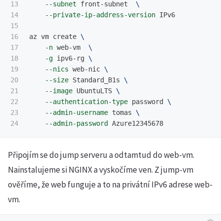
13

--subnet
 front-subnet  
\
14

--private-ip-address-version
 IPv6

15

16

az vm create 
\
17

-n
 web-vm  
\
18

-g
 ipv6-rg 
\
19

--nics
 web-nic 
\
20

--size
 Standard_B1s 
\
21

--image
 UbuntuLTS 
\
22

--authentication-type
 password 
\
23

--admin-username
 tomas 
\
--admin-password
Připojím se do jump serveru a odtamtud do web-vm.
Nainstalujeme si NGINX a vyskočíme ven. Z jump-vm
ověříme, že web funguje a to na privátní IPv6 adrese web-
vm.