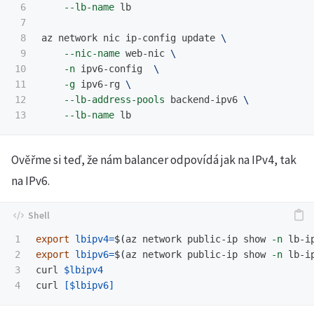
6

--lb-name
 lb

7

8

az network nic ip-config update 
\
9

--nic-name
 web-nic 
\
10

-n
 ipv6-config  
\
11

-g
 ipv6-rg 
\
12

--lb-address-pools
 backend-ipv6 
\
--lb-name
Ověřme si teď, že nám balancer odpovídá jak na IPv4, tak
na IPv6.
1

export 
lbipv4
=
$(
az network public-ip show 
-n
 lb-i
2

export 
lbipv6
=
$(
az network public-ip show 
-n
 lb-i
3

curl 
$lbipv4
curl 
[
$lbipv6
]