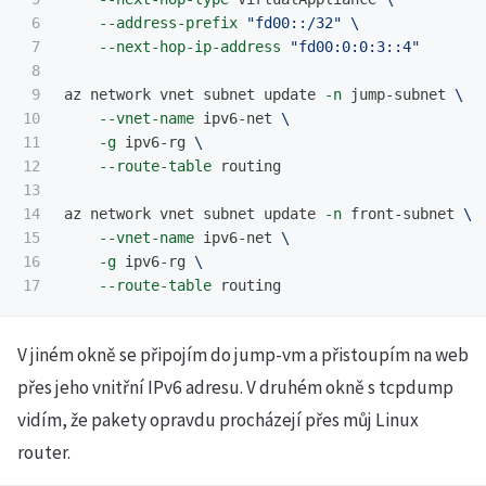
6

--address-prefix
"fd00::/32"
\
7

--next-hop-ip-address
"fd00:0:0:3::4"
8

9

az network vnet subnet update 
-n
 jump-subnet 
\
10

--vnet-name
 ipv6-net 
\
11

-g
 ipv6-rg 
\
12

--route-table
 routing

13

14

az network vnet subnet update 
-n
 front-subnet 
\
15

--vnet-name
 ipv6-net 
\
16

-g
 ipv6-rg 
\
--route-table
V jiném okně se připojím do jump-vm a přistoupím na web
přes jeho vnitřní IPv6 adresu. V druhém okně s tcpdump
vidím, že pakety opravdu procházejí přes můj Linux
router.