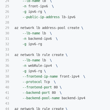
24

--lb-name
 lb  
\
25

-n
 front-ipv6  
\
26

-g
 ipv6-rg 
\
27

--public-ip-address
 lb-ipv6

28

29

az network lb address-pool create 
\
30

--lb-name
 lb  
\
31

-n
 backend-ipv6  
\
32

-g
 ipv6-rg 

33

34

az network lb rule create 
\
35

--lb-name
 lb  
\
36

-n
 webRule-ipv4  
\
37

-g
 ipv6-rg 
\
38

--frontend-ip-name
 front-ipv4  
\
39

--protocol
 Tcp  
\
40

--frontend-port
 80 
\
41

--backend-port
 80  
\
42

--backend-pool-name
 backend-ipv4

43

44

az network lb rule create 
\