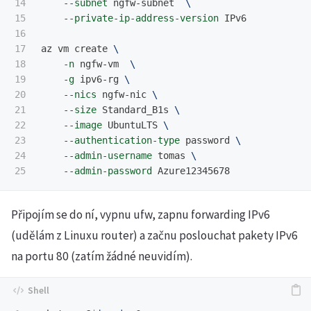
14

--subnet
 ngfw-subnet  
\
15

--private-ip-address-version
 IPv6

16

17

az vm create 
\
18

-n
 ngfw-vm  
\
19

-g
 ipv6-rg 
\
20

--nics
 ngfw-nic 
\
21

--size
 Standard_B1s 
\
22

--image
 UbuntuLTS 
\
23

--authentication-type
 password 
\
24

--admin-username
 tomas 
\
--admin-password
Připojím se do ní, vypnu ufw, zapnu forwarding IPv6
(udělám z Linuxu router) a začnu poslouchat pakety IPv6
na portu 80 (zatím žádné neuvidím).