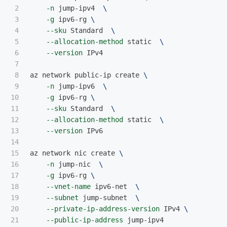
2

-n
 jump-ipv4  
\
3

-g
 ipv6-rg 
\
4

--sku
 Standard  
\
5

--allocation-method
 static  
\
6

--version
 IPv4

7

8

az network public-ip create 
\
9

-n
 jump-ipv6  
\
10

-g
 ipv6-rg 
\
11

--sku
 Standard  
\
12

--allocation-method
 static  
\
13

--version
 IPv6

14

15

az network nic create 
\
16

-n
 jump-nic  
\
17

-g
 ipv6-rg 
\
18

--vnet-name
 ipv6-net  
\
19

--subnet
 jump-subnet  
\
20

--private-ip-address-version
 IPv4 
\
21

--public-ip-address
 jump-ipv4
