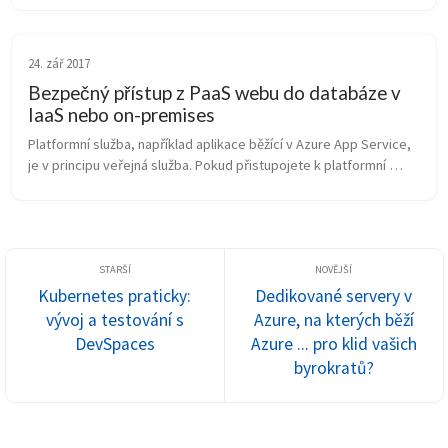
te...
24. zář 2017
Bezpečný přístup z PaaS webu do databáze v
IaaS nebo on-premises
Platformní služba, například aplikace běžící v Azure App Service, 
je v principu veřejná služba. Pokud přistupojete k platformní 
databázi (Azure SQL, MySQL, Postgresql, Cosmos DB) tak se tak 
děje na...
Kubernetes praticky:
Dedikované servery v
vývoj a testování s
Azure, na kterých běží
DevSpaces
Azure ... pro klid vašich
byrokratů?