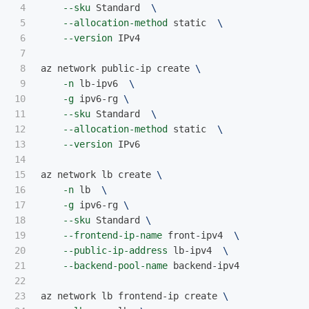
4

--sku
 Standard  
\
5

--allocation-method
 static  
\
6

--version
 IPv4

7

8

az network public-ip create 
\
9

-n
 lb-ipv6  
\
10

-g
 ipv6-rg 
\
11

--sku
 Standard  
\
12

--allocation-method
 static  
\
13

--version
 IPv6

14

15

az network lb create 
\
16

-n
 lb  
\
17

-g
 ipv6-rg 
\
18

--sku
 Standard 
\
19

--frontend-ip-name
 front-ipv4  
\
20

--public-ip-address
 lb-ipv4  
\
21

--backend-pool-name
 backend-ipv4

22

23

az network lb frontend-ip create 
\