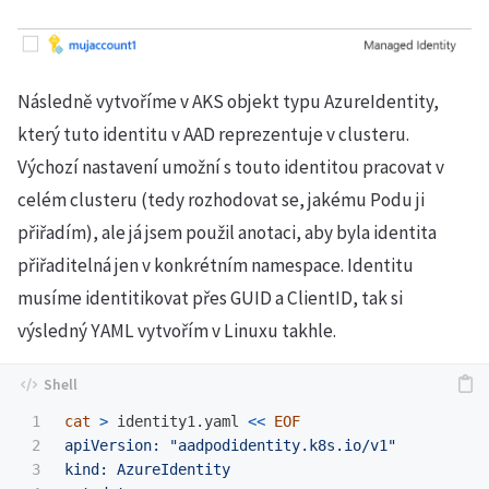
Následně vytvoříme v AKS objekt typu AzureIdentity,
který tuto identitu v AAD reprezentuje v clusteru.
Výchozí nastavení umožní s touto identitou pracovat v
celém clusteru (tedy rozhodovat se, jakému Podu ji
přiřadím), ale já jsem použil anotaci, aby byla identita
přiřaditelná jen v konkrétním namespace. Identitu
musíme identitikovat přes GUID a ClientID, tak si
výsledný YAML vytvořím v Linuxu takhle.
1

cat
>
 identity1.yaml 
<<
EOF
2

apiVersion: "aadpodidentity.k8s.io/v1"

3

kind: AzureIdentity
