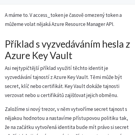
A máme to. V access_token je časově omezený token a
můžeme volat nějaká Azure Resource Manager API.
Příklad s vyzvedáváním hesla z
Azure Key Vault
Asi nejtypičtější příklad využití těchto identit je
vyzvedávání tajností z Azure Key Vault. Těmi může být
secret, klíč nebo certifikát. Key Vault dokáže tajnosti
verzovat nebo u certifikátů zajišťovat jejich obměnu.
Založíme si nový trezor, v něm vytvoříme secret tajnost s
nějakou hodnotou a nastavíme přístupovou politiku tak,
že na začátku vytvořená identita bude mít právo si secret