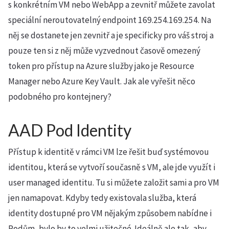
s konkrétním VM nebo WebApp a zevnitř můžete zavolat
speciální neroutovatelný endpoint 169.254.169.254. Na
něj se dostanete jen zevnitř a je specificky pro váš stroj a
pouze ten si z něj může vyzvednout časově omezený
token pro přístup na Azure služby jako je Resource
Manager nebo Azure Key Vault. Jak ale vyřešit něco
podobného pro kontejnery?
AAD Pod Identity
Přístup k identitě v rámci VM lze řešit buď systémovou
identitou, která se vytvoří současně s VM, ale jde využít i
user managed identitu. Tu si můžete založit sami a pro VM
jen namapovat. Kdyby tedy existovala služba, která
identity dostupné pro VM nějakým způsobem nabídne i
Podům, bylo by to velmi užitečné. Ideálně ale tak, aby