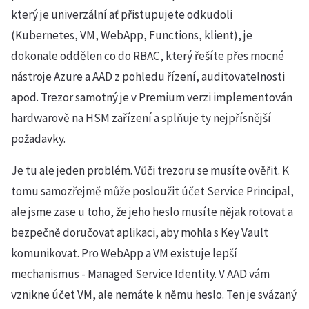
který je univerzální ať přistupujete odkudoli
(Kubernetes, VM, WebApp, Functions, klient), je
dokonale oddělen co do RBAC, který řešíte přes mocné
nástroje Azure a AAD z pohledu řízení, auditovatelnosti
apod. Trezor samotný je v Premium verzi implementován
hardwarově na HSM zařízení a splňuje ty nejpřísnější
požadavky.
Je tu ale jeden problém. Vůči trezoru se musíte ověřit. K
tomu samozřejmě může posloužit účet Service Principal,
ale jsme zase u toho, že jeho heslo musíte nějak rotovat a
bezpečně doručovat aplikaci, aby mohla s Key Vault
komunikovat. Pro WebApp a VM existuje lepší
mechanismus - Managed Service Identity. V AAD vám
vznikne účet VM, ale nemáte k němu heslo. Ten je svázaný