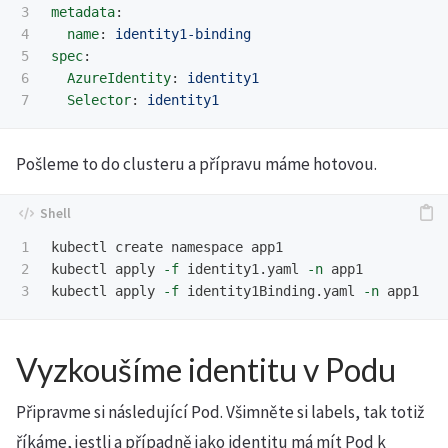
3

metadata
:
4

name
:
identity1-binding
5

spec
:
6

AzureIdentity
:
identity1
Selector
:
identity1
Pošleme to do clusteru a přípravu máme hotovou.
1

kubectl create namespace app1

2

kubectl apply 
-f
 identity1.yaml 
-n
 app1

kubectl apply 
-f
 identity1Binding.yaml 
-n
Vyzkoušíme identitu v Podu
Připravme si následující Pod. Všimněte si labels, tak totiž
říkáme, jestli a případně jako identitu má mít Pod k