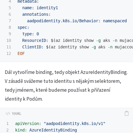
4

metadata:

5

  name: identity1

6

  annotations:

7

    aadpodidentity.k8s.io/Behavior: namespaced

8

spec:

9

  type: 0

10

  ResourceID: 
$(
az identity show 
-g
 aks 
-n
 mujac
11

  ClientID: 
$(
az identity show 
-g
 aks 
-n
 mujacco
Dál vytvoříme binding, tedy objekt AzureIdentityBinding.
V zásadě svážeme tuto identitu s nějakým selektorem,
tedy jménem, které budeme používat k přiřazení
identity k Podům.
1

apiVersion
:
"
aadpodidentity.k8s.io/v1"
2

kind
:
AzureIdentityBinding