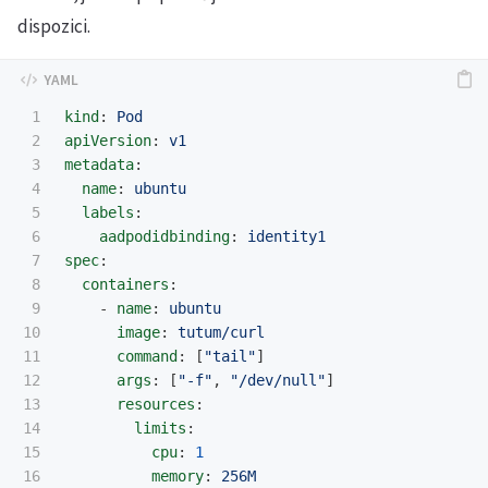
dispozici.
1

kind
:
Pod
2

apiVersion
:
v1
3

metadata
:
4

name
:
ubuntu
5

labels
:
6

aadpodidbinding
:
identity1
7

spec
:
8

containers
:
9

-
name
:
ubuntu
10

image
:
tutum/curl
11

command
:
[
"
tail"
]
12

args
:
[
"
-f"
,
"
/dev/null"
]
13

resources
:
14

limits
:
15

cpu
:
1
memory
:
256M