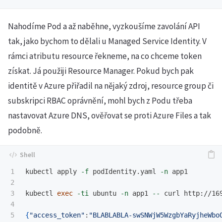
Nahodíme Pod a až naběhne, vyzkoušíme zavolání API
tak, jako bychom to dělali u Managed Service Identity. V
rámci atributu resource řekneme, na co chceme token
získat. Já použiji Resource Manager. Pokud bych pak
identitě v Azure přiřadil na nějaký zdroj, resource group či
subskripci RBAC oprávnění, mohl bych z Podu třeba
nastavovat Azure DNS, ověřovat se proti Azure Files a tak
podobně.
1

kubectl apply 
-f
 podIdentity.yaml 
-n
 app1

2

3

kubectl 
exec
-ti
 ubuntu 
-n
 app1 
--
 curl http://16
4

{
"access_token"
:
"BLABLABLA-swSNWjW5WzgbYaRyjheWbo