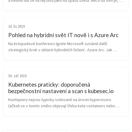
a mnoho lidí se na něj dívá jako ná spásu světa. Něco na tom je, 
ale nic není zadarmo - roste složitost, latence a spotřeba zdrojů. 
Stoj...
10. lis 2019
Pohled na hybridní svět IT nově i s Azure Arc
Na listopadové konferenci Ignite Microsoft oznámil další 
strategický krok v oblasti hybridních řešení - Azure Arc. Jak 
vypadá nasazení cloudového modelu nad vaší vlastní 
infrastrukturou, hostingem ...
30. zář 2019
Kubernetes praticky: doporučená
bezpečnostní nastavení a scan s kubesec.io
Kontejnery nejsou typicky izolované na úrovni hypervisoru 
(ačkoli se v tomto směru objevují třeba kata containers nebo 
hyper-v containers, které to dělají), takže izolace probíhá na 
úrovni kernelu....