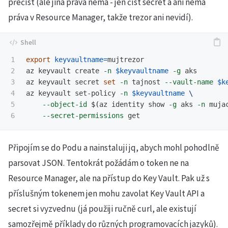
přečíst (ale jiná práva nemá - jen číst secret a ani nemá
práva v Resource Manager, takže trezor ani nevidí).
1

export 
keyvaultname
=
mujtrezor

2

az keyvault create 
-n
$keyvaultname
-g
 aks

3

az keyvault secret 
set
-n
 tajnost 
--vault-name
$k
4

az keyvault set-policy 
-n
$keyvaultname
\
5

--object-id
$(
az identity show 
-g
 aks 
-n
 muja
--secret-permissions
Připojím se do Podu a nainstaluji jq, abych mohl pohodlně
parsovat JSON. Tentokrát požádám o token ne na
Resource Manager, ale na přístup do Key Vault. Pak už s
příslušným tokenem jen mohu zavolat Key Vault API a
secret si vyzvednu (já použiji ručně curl, ale existují
samozřejmě příklady do různých programovacích jazyků).