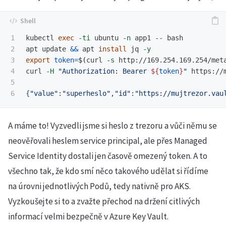
1

kubectl 
exec
-ti
 ubuntu 
-n
 app1 
--
 bash

2

apt update 
&&
 apt 
install 
jq 
-y
3

export 
token
=
$(
curl 
-s
 http://169.254.169.254/met
4

curl 
-H
"Authorization: Bearer 
${
token
}
"
 https://
5

{
"value"
:
"superheslo"
,
"id"
:
"https://mujtrezor.vau
A máme to! Vyzvedli jsme si heslo z trezoru a vůči němu se
neověřovali heslem service principal, ale přes Managed
Service Identity dostali jen časově omezený token. A to
všechno tak, že kdo smí něco takového udělat si řídíme
na úrovni jednotlivých Podů, tedy nativně pro AKS.
Vyzkoušejte si to a zvažte přechod na držení citlivých
informací velmi bezpečně v Azure Key Vault.