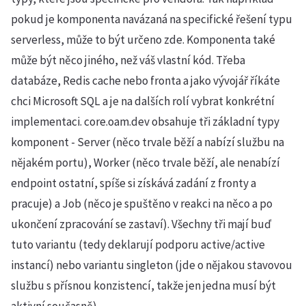
pokud je komponenta navázaná na specifické řešení typu
serverless, může to být určeno zde. Komponenta také
může být něco jiného, než váš vlastní kód. Třeba
databáze, Redis cache nebo fronta a jako vývojář říkáte
chci Microsoft SQL a je na dalších rolí vybrat konkrétní
implementaci. core.oam.dev obsahuje tři základní typy
komponent - Server (něco trvale běží a nabízí službu na
nějakém portu), Worker (něco trvale běží, ale nenabízí
endpoint ostatní, spíše si získává zadání z fronty a
pracuje) a Job (něco je spuštěno v reakci na něco a po
ukončení zpracování se zastaví). Všechny tři mají buď
tuto variantu (tedy deklarují podporu active/active
instancí) nebo variantu singleton (jde o nějakou stavovou
službu s přísnou konzistencí, takže jen jedna musí být