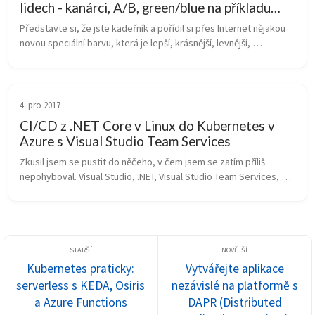
lidech - kanárci, A/B, green/blue na příkladu
kadeřníka
Představte si, že jste kadeřník a pořídil si přes Internet nějakou 
novou speciální barvu, která je lepší, krásnější, levnější, 
jednodušší, lesklejší a tak podobně. Můžete dnes ráno otevřít a 
apliko...
4. pro 2017
CI/CD z .NET Core v Linux do Kubernetes v
Azure s Visual Studio Team Services
Zkusil jsem se pustit do něčeho, v čem jsem se zatím příliš 
nepohyboval. Visual Studio, .NET, Visual Studio Team Services, 
ale chtěl jsem to vidět v kombinaci s tím, čemu se naopak věnuji 
delší dob...
Kubernetes praticky:
Vytvářejte aplikace
serverless s KEDA, Osiris
nezávislé na platformě s
a Azure Functions
DAPR (Distributed