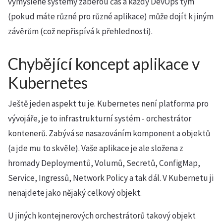
vymyšlené systémy zaberou čas a každý DevOps tým
(pokud máte různé pro různé aplikace) může dojít k jiným
závěrům (což nepřispívá k přehlednosti).
Chybějící koncept aplikace v
Kubernetes
Ještě jeden aspekt tu je. Kubernetes není platforma pro
vývojáře, je to infrastrukturní systém - orchestrátor
kontenerů. Zabývá se nasazováním komponent a objektů
(a jde mu to skvěle). Vaše aplikace je ale složena z
hromady Deploymentů, Volumů, Secretů, ConfigMap,
Service, Ingressů, Network Policy a tak dál. V Kubernetu ji
nenajdete jako nějaký celkový objekt.
U jiných kontejnerových orchestrátorů takový objekt