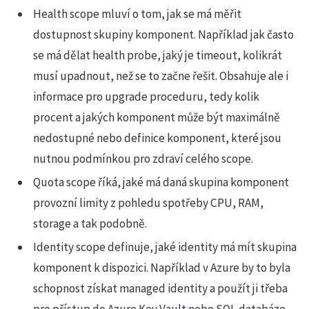
Health scope mluví o tom, jak se má měřit
dostupnost skupiny komponent. Například jak často
se má dělat health probe, jaký je timeout, kolikrát
musí upadnout, než se to začne řešit. Obsahuje ale i
informace pro upgrade proceduru, tedy kolik
procent a jakých komponent může být maximálně
nedostupné nebo definice komponent, které jsou
nutnou podmínkou pro zdraví celého scope.
Quota scope říká, jaké má daná skupina komponent
provozní limity z pohledu spotřeby CPU, RAM,
storage a tak podobně.
Identity scope definuje, jaké identity má mít skupina
komponent k dispozici. Například v Azure by to byla
schopnost získat managed identity a použít ji třeba