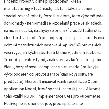
Phoenix Project vidíme připodobnění k lean
manufacturing v továrnách, tak tam také nalezneme
specializované roboty. Rozdíl je v tom, že to výborně jede
dohromady - nehromadí se rozdělaná práce ve skladech,
na nic se nečeká, na chyby se přichází včas. Aktuální stav
cloud-native modelů pro popis aplikace je nesourodý mix
echt infrastrukturních nastavení, aplikačně-provozních
věcí i vývojářských zálěžitostí klidně v jediném souboru.
To nepřeje realitě týmů, znalostem a zkušenostem jeho
členů, bezpečnosti, compliance a ani modelům, kdy je
vývoj oddělen od provozu (například když software
prodáváte). Microsoft inicioval vznik specifikace Open
Application Model, která se snaží na to jít jinak. A kromě
toho vznikl RUDR - implementace OAM pro Kubernetes.
Podívejme se dnes o co jde, proč a příště si to