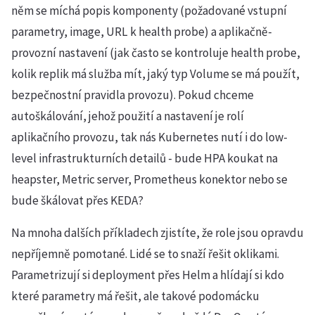
něm se míchá popis komponenty (požadované vstupní
parametry, image, URL k health probe) a aplikačně-
provozní nastavení (jak často se kontroluje health probe,
kolik replik má služba mít, jaký typ Volume se má použít,
bezpečnostní pravidla provozu). Pokud chceme
autoškálování, jehož použití a nastavení je rolí
aplikačního provozu, tak nás Kubernetes nutí i do low-
level infrastrukturních detailů - bude HPA koukat na
heapster, Metric server, Prometheus konektor nebo se
bude škálovat přes KEDA?
Na mnoha dalších příkladech zjistíte, že role jsou opravdu
nepříjemně pomotané. Lidé se to snaží řešit oklikami.
Parametrizují si deployment přes Helm a hlídají si kdo
které parametry má řešit, ale takové podomácku