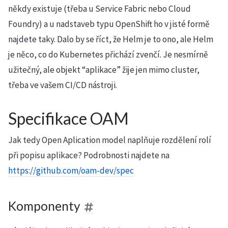
někdy existuje (třeba u Service Fabric nebo Cloud
Foundry) a u nadstaveb typu OpenShift ho v jisté formě
najdete taky. Dalo by se říct, že Helm je to ono, ale Helm
je něco, co do Kubernetes přichází zvenčí. Je nesmírně
užitečný, ale objekt “aplikace” žije jen mimo cluster,
třeba ve vašem CI/CD nástroji.
Specifikace OAM
Jak tedy Open Aplication model naplňuje rozdělení rolí
při popisu aplikace? Podrobnosti najdete na
https://github.com/oam-dev/spec
Komponenty