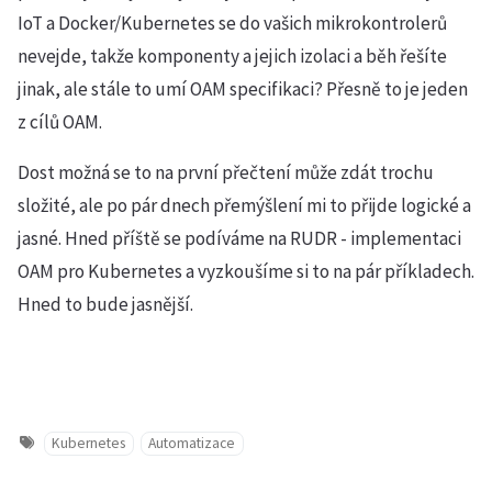
IoT a Docker/Kubernetes se do vašich mikrokontrolerů
nevejde, takže komponenty a jejich izolaci a běh řešíte
jinak, ale stále to umí OAM specifikaci? Přesně to je jeden
z cílů OAM.
Dost možná se to na první přečtení může zdát trochu
složité, ale po pár dnech přemýšlení mi to přijde logické a
jasné. Hned příště se podíváme na RUDR - implementaci
OAM pro Kubernetes a vyzkoušíme si to na pár příkladech.
Hned to bude jasnější.
Kubernetes
Automatizace