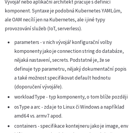
Vývojář nebo aplikační architekt pracuje s definicí
komponent. Syntaxe je podobná Kubernetes YAMLům,
ale OAM necílí jen na Kubernetes, ale i jiné typy
provozování služeb (IoT, serverless).
parameters - v nich vývojář konfigurační volby
komponenty jako je connection string do databáze,
nějaká nastavení, secrets. Podstatné je, že se
definuje typ parametru, nějaký dokumentační popis
a také možnost specifikovat default hodnotu
(doporučení vývojáře).
workloadType - typ komponenty, o tom blíže později
osType a arc - zda je to Linux či Windows a například
amd64 vs. armv7 apod.
containers - specifikace kontejneru jako je image, env