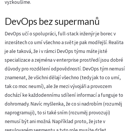
vyzkoušíme.
DevOps bez supermanů
DevOps učí o spolupráci, full-stack inženýr je borec v
inzerátech co umí všechno a svět je pak modřejší. Realita
je ale taková, že i v rámci DevOps týmu máte jisté
specializace a zejména v enterprise prostředí jsou dobré
důvody pro rozdělení odpovědností. DevOps tým nemusí
znamenat, že všichni dělají všechno (tedy jak to co umí,
tak co moc neumí), ale že mezi vývojáři a provozem
dochází ke každodennímu sdílení informací a funguje to
dohromady. Navíc myšlenka, že co si nadrobím (rozuměj
naprogramuji), to si také sním (rozuměj provozuji)
nemusí být ani možná. Například proto, že jste v
regulovaném segmentu a tyto role musíte držet