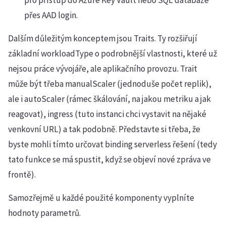
pro přístup do Azure Key Vault nebo SQL databáze
přes AAD login.
Dalším důležitým konceptem jsou Traits. Ty rozšiřují
základní workloadType o podrobnější vlastnosti, které už
nejsou práce vývojáře, ale aplikačního provozu. Trait
může být třeba manualScaler (jednoduše počet replik),
ale i autoScaler (rámec škálování, na jakou metriku a jak
reagovat), ingress (tuto instanci chci vystavit na nějaké
venkovní URL) a tak podobně. Představte si třeba, že
byste mohli tímto určovat binding serverless řešení (tedy
tato funkce se má spustit, když se objeví nové zpráva ve
frontě).
Samozřejmě u každé použité komponenty vyplníte
hodnoty parametrů.