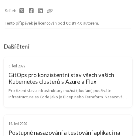
Sdílet
Tento příspěvek je licencován pod
CC BY 4.0
autorem.
Další čtení
6. led 2022
GitOps pro konzistentní stav všech vašich
Kubernetes clusterů s Azure a Flux
Pro řízení stavu infrastruktury možná (doufám) používáte 
Infrastructure as Code jako je Bicep nebo Terraform. Nasazování 
aplikací třeba řeší aplikační tým svou CI/CD pipeline s GitHub 
Actions přes ...
19. led 2020
Postupné nasazování a testování aplikací na