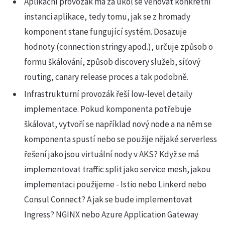
Aplikační provozák má za úkol se věnovat konkrétní
instanci aplikace, tedy tomu, jak se z hromady
komponent stane fungující systém. Dosazuje
hodnoty (connection stringy apod.), určuje způsob o
formu škálování, způsob discovery služeb, síťový
routing, canary release proces a tak podobně.
Infrastrukturní provozák řeší low-level detaily
implementace. Pokud komponenta potřebuje
škálovat, vytvoří se například nový node a na něm se
komponenta spustí nebo se použije nějaké serverless
řešení jako jsou virtuální nody v AKS? Když se má
implementovat traffic split jako service mesh, jakou
implementaci použijeme - Istio nebo Linkerd nebo
Consul Connect? A jak se bude implementovat
Ingress? NGINX nebo Azure Application Gateway