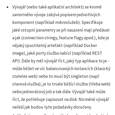
Vývojář (nebo také aplikační architekt) se kromě
samotného vývoje zabývá popisem jednotlivých
komponent (například mikroslužeb). Specifikuje
jaké vstupní parametry se při nasazení mají předávat
a jak (connection stringy, feature flagy apod.), kde je
nějaký spustitelný artefakt (například Docker
image), jaké porty služba nabízí (například REST
API). Dále by měl vývojář říct, jaký typ aplikace to je -
může běžet ve víc balancovaných instancích (klasický
stateles web) nebo to musí být singleton (např.
stavová služba), je to trvale běžící služba (třeba web)
nebo jednorázový job a tak dále. Vývojář také může
říct, že potřebuje zapisovat na disk. Nicméně vývojář
neřeší jak budou tyto požadavky doručeny.