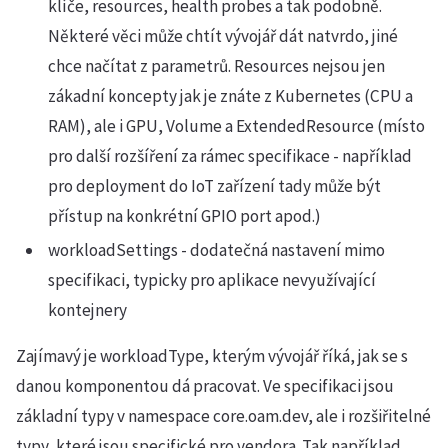
klíče, resources, health probes a tak podobně.
Některé věci může chtít vývojář dát natvrdo, jiné
chce načítat z parametrů. Resources nejsou jen
zákadní koncepty jak je znáte z Kubernetes (CPU a
RAM), ale i GPU, Volume a ExtendedResource (místo
pro další rozšíření za rámec specifikace - například
pro deployment do IoT zařízení tady může být
přístup na konkrétní GPIO port apod.)
workloadSettings - dodatečná nastavení mimo
specifikaci, typicky pro aplikace nevyužívající
kontejnery
Zajímavý je workloadType, kterým vývojář říká, jak se s
danou komponentou dá pracovat. Ve specifikaci jsou
základní typy v namespace core.oam.dev, ale i rozšiřitelné
typy, které jsou specifické pro vendora. Tak například