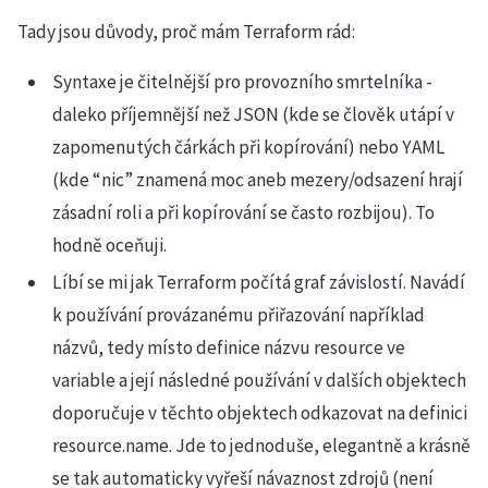
Tady jsou důvody, proč mám Terraform rád:
Syntaxe je čitelnější pro provozního smrtelníka -
daleko příjemnější než JSON (kde se člověk utápí v
zapomenutých čárkách při kopírování) nebo YAML
(kde “nic” znamená moc aneb mezery/odsazení hrají
zásadní roli a při kopírování se často rozbijou). To
hodně oceňuji.
Líbí se mi jak Terraform počítá graf závislostí. Navádí
k používání provázanému přiřazování například
názvů, tedy místo definice názvu resource ve
variable a její následné používání v dalších objektech
doporučuje v těchto objektech odkazovat na definici
resource.name. Jde to jednoduše, elegantně a krásně
se tak automaticky vyřeší návaznost zdrojů (není