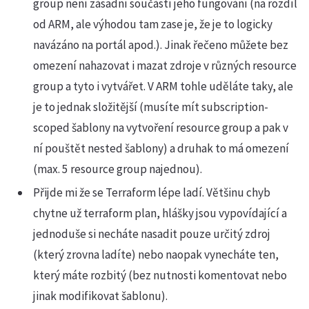
group není zásadní součástí jeho fungování (na rozdíl
od ARM, ale výhodou tam zase je, že je to logicky
navázáno na portál apod.). Jinak řečeno můžete bez
omezení nahazovat i mazat zdroje v různých resource
group a tyto i vytvářet. V ARM tohle uděláte taky, ale
je to jednak složitější (musíte mít subscription-
scoped šablony na vytvoření resource group a pak v
ní pouštět nested šablony) a druhak to má omezení
(max. 5 resource group najednou).
Přijde mi že se Terraform lépe ladí. Většinu chyb
chytne už terraform plan, hlášky jsou vypovídající a
jednoduše si necháte nasadit pouze určitý zdroj
(který zrovna ladíte) nebo naopak vynecháte ten,
který máte rozbitý (bez nutnosti komentovat nebo
jinak modifikovat šablonu).