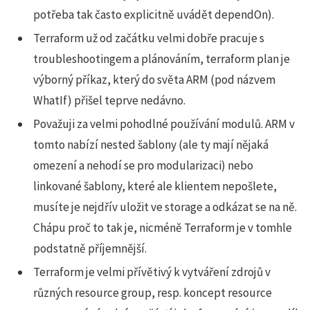
potřeba tak často explicitně uvádět dependOn).
Terraform už od začátku velmi dobře pracuje s
troubleshootingem a plánováním, terraform plan je
výborný příkaz, který do světa ARM (pod názvem
WhatIf) přišel teprve nedávno.
Považuji za velmi pohodlné používání modulů. ARM v
tomto nabízí nested šablony (ale ty mají nějaká
omezení a nehodí se pro modularizaci) nebo
linkované šablony, které ale klientem nepošlete,
musíte je nejdřív uložit ve storage a odkázat se na ně.
Chápu proč to tak je, nicméně Terraform je v tomhle
podstatně příjemnější.
Terraform je velmi přívětivý k vytváření zdrojů v
různých resource group, resp. koncept resource