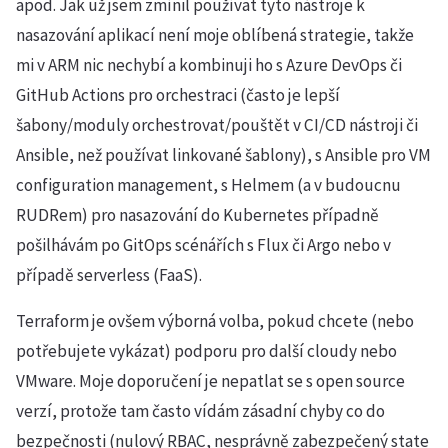
apod. Jak už jsem zmínil používat tyto nástroje k
nasazování aplikací není moje oblíbená strategie, takže
mi v ARM nic nechybí a kombinuji ho s Azure DevOps či
GitHub Actions pro orchestraci (často je lepší
šabony/moduly orchestrovat/pouštět v CI/CD nástroji či
Ansible, než používat linkované šablony), s Ansible pro VM
configuration management, s Helmem (a v budoucnu
RUDRem) pro nasazování do Kubernetes případně
pošilhávám po GitOps scénářích s Flux či Argo nebo v
případě serverless (FaaS).
Terraform je ovšem výborná volba, pokud chcete (nebo
potřebujete vykázat) podporu pro další cloudy nebo
VMware. Moje doporučení je nepatlat se s open source
verzí, protože tam často vídám zásadní chyby co do
bezpečnosti (nulový RBAC, nesprávně zabezpečený state