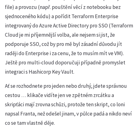
file) a provozu (např. pouštění věcí z notebooku bez
sjednoceného kódu) a pořídit Terraform Enterprise
integrovaný do Azure Active Directory pro SSO (Terraform
Cloud je mi příjemnější volba, ale nejsem si jist, že
podporuje SSO, což by pro mě byl zásadní důvodu jít
raději do Enterprise i za cenu, že to musím mít ve VM).
Ještě pro multi-cloud doporučuji případně promyslet
integraci s Hashicorp Key Vault.
Ať se rozhodnete pro jeden nebo druhý, jdete správnou
cestou … klikače vidíte jen ve zpětném zrcátku a
skripťáci mají zrovna schůzi, protože ten skript, co loni
napsal Franta, než odešel jinam, v půlce padá a nikdo neví
co se tam vlastně děje.