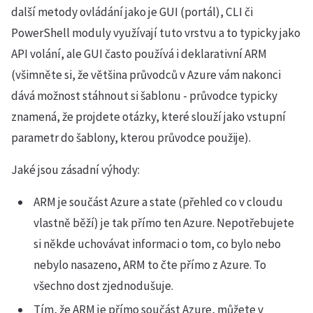
další metody ovládání jako je GUI (portál), CLI či
PowerShell moduly využívají tuto vrstvu a to typicky jako
API volání, ale GUI často používá i deklarativní ARM
(všimněte si, že většina průvodců v Azure vám nakonci
dává možnost stáhnout si šablonu - průvodce typicky
znamená, že projdete otázky, které slouží jako vstupní
parametr do šablony, kterou průvodce použije).
Jaké jsou zásadní výhody:
ARM je součást Azure a state (přehled co v cloudu
vlastně běží) je tak přímo ten Azure. Nepotřebujete
si někde uchovávat informaci o tom, co bylo nebo
nebylo nasazeno, ARM to čte přímo z Azure. To
všechno dost zjednodušuje.
Tím, že ARM je přímo součást Azure, můžete v