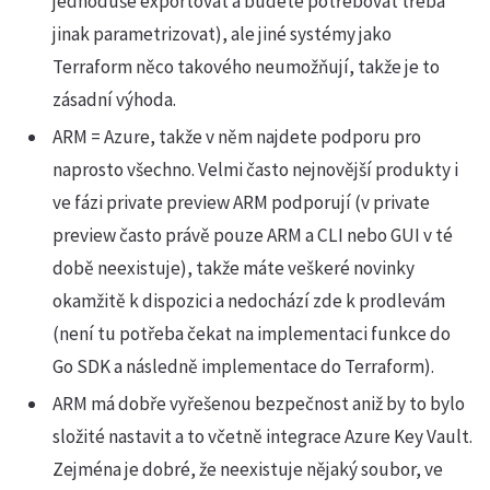
jednoduše exportovat a budete potřebovat třeba
jinak parametrizovat), ale jiné systémy jako
Terraform něco takového neumožňují, takže je to
zásadní výhoda.
ARM = Azure, takže v něm najdete podporu pro
naprosto všechno. Velmi často nejnovější produkty i
ve fázi private preview ARM podporují (v private
preview často právě pouze ARM a CLI nebo GUI v té
době neexistuje), takže máte veškeré novinky
okamžitě k dispozici a nedochází zde k prodlevám
(není tu potřeba čekat na implementaci funkce do
Go SDK a následně implementace do Terraform).
ARM má dobře vyřešenou bezpečnost aniž by to bylo
složité nastavit a to včetně integrace Azure Key Vault.
Zejména je dobré, že neexistuje nějaký soubor, ve