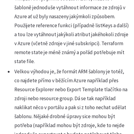
šabloně jednoduše vytáhnout informace ze zdrojů v
Azure ať už byly nasazeny jakýmkoli způsobem.
Použijete reference funkci (případně listKeys a další)
a tou lze vytáhnout jakýkoli atribut jakéhokoli zdroje
v Azure (včetně zdroje v jiné subskripci). Terraform
remote state je méně známý a pořád potřebuje mít
state file.
Velkou výhodou je, že formát ARM šablony je totéž,
co najdete přímo v běžícím Azure například přes
Resource Explorer nebo Export Template tlačítko na
zdroji nebo resource group. Dá se tak například
naklikat něco v portálu a pak si z toho nechat udělat
šablonu. Nějaké drobné úpravy sice mohou být
potřeba (například mohou být zdroje, kde to nejde