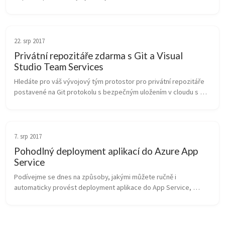
automaticky dovést. Nemusíte implerativním modelem řešit 
správnou sekvenci p...
22. srp 2017
Privátní repozitáře zdarma s Git a Visual
Studio Team Services
Hledáte pro váš vývojový tým protostor pro privátní repozitáře 
postavené na Git protokolu s bezpečným uložením v cloudu s 
funkcemi jako je webové GUI, pull requesty, řízení projektu, 
testování či C...
7. srp 2017
Pohodlný deployment aplikací do Azure App
Service
Podívejme se dnes na způsoby, jakými můžete ručně i 
automaticky provést deployment aplikace do App Service, 
nejpopulárnější platformní služby v Azure. Uvidíte jednoduchou 
instalaci z Visual Studio,...