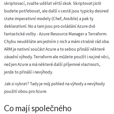
skriptovací, zvažte udělat větší skok. Skriptovat jistě
budete potřebovat, ale další v cestě jsou typicky desired
state imperativní modely (Chef, Ansible) a pak ty
deklarativní. No a tam jsou pro ovládání Azure dvě
fantastické volby - Azure Resource Manager a Terraform.
Chybu neuděláte ani jedním z nich a mám strašně rád oba.
ARM je nativní součást Azure a to sebou přináší některé
zásadní výhody. Terraform ale můžete použít i na jiné věci,
než jen Azure a má některé další příjemné vlastnosti,
jenže to přináší i nevýhody.
Jak si vybrat? Tady je můj pohled na výhody a nevýhody
použití obou pro Azure.
Co mají společného