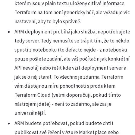
kterém jsou v plain textu uloženy citlivé informace.
Terraform na tom není genericky hůř, ale vyžaduje víc
nastavení, aby to bylo správně.
ARM deployment probíhá jako služba, nepotřebujete
tedy server. Tedy nemusíte se trápit tím, že to někdo
spustí z notebooku (to defacto nejde - z notebooku
pouze pošlete zadání, ale váš počítač nijak konkrétní
API nevolá) nebo řešit kde vzít deployment server a
jak se o něj starat. To všechno je zdarma. Terraform
vám dá stejnou míru pohodlnosti s produktem
Terraform Cloud (velmi doporučuji, pokud tímto
nástrojem jdete) - není to zadarmo, ale zas je
univerzálnější.
ARM budete potřebovat, pokud budete chtít
publikovat své řešení v Azure Marketplace nebo