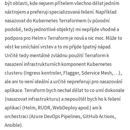
být oblasti, kde nejsem přítelem všechno dělat jedním
nástrojem a preferuji specializovaná řešení. Například
nasazovat do Kubernetes Terraformem (v původní
podobě, tedy jednotlivé objekty) mi nepřijde vhodné a
podpora pro Helm v Terraform je nová a nic moc. Může to
vést ke smíchání vrstev a to mi přijde špatný nápad.
Určitě tedy mentálně zvládnu použití Terraform k
nasazení infrastrukturních komponent Kubernetes
clusteru (Ingress kontroler, Flagger, Sdervice Mesh, …),
ale ani to není ideální a určitě nepreferuji pro nasazování
aplikace. Terraform bych nechal dělat to co umí dokonale
(nasazovat infrastrukturu) a nepouštěl bych ho k řešení
aplikací (Helm, RUDR, WebDeploy apod.) ani k
orchestraci (Azure DevOps Pipelines, GitHub Actions,
Ansible).