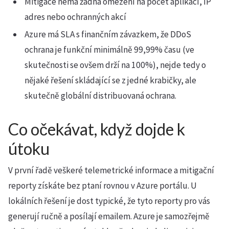
Mitigace nemá žádná omezení na počet aplikací, IP
adres nebo ochranných akcí
Azure má SLA s finančním závazkem, že DDoS
ochrana je funkční minimálně 99,99% času (ve
skutečnosti se ovšem drží na 100%), nejde tedy o
nějaké řešení skládající se z jedné krabičky, ale
skutečně globální distribuovaná ochrana.
Co očekávat, když dojde k
útoku
V první řadě veškeré telemetrické informace a mitigační
reporty získáte bez ptaní rovnou v Azure portálu. U
lokálních řešení je dost typické, že tyto reporty pro vás
generují ručně a posílají emailem. Azure je samozřejmě