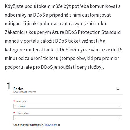
Když jste pod útokem může být potřeba komunikovat s
odborníky na DDoS a případně s nimi customizovat
mitigaci či jinak spolupracovat na vyřešení útoku.
Zákazníci s koupeným Azure DDoS Protection Standard
mohou v portálu založit DDoS ticket vážnosti A a
kategorie under attack - DDoS inženýr se vám ozve do 15
minut od založení ticketu (tempo obvyklé pro premier
podporu, ale pro DDoS je součástí ceny služby).