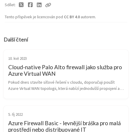
Sdílet
Tento příspěvek je licencován pod
CC BY 4.0
autorem.
Další čtení
10. kvě 2023
Cloud-native Palo Alto firewall jako služba pro
Azure Virtual WAN
Pokud dnes stavíte síťové řešení v cloudu, doporučuji použít 
Azure Virtual WAN topologii, která nabízí jednodušší propojení a 
možnost globální architektury, což oceníte zejména, když máte 
vícero re...
5. říj 2022
Azure Firewall Basic - levnější bráška pro malá
prostředí nebo distribuované IT