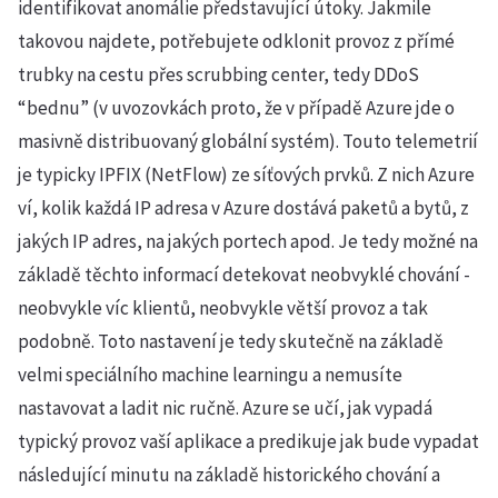
identifikovat anomálie představující útoky. Jakmile
takovou najdete, potřebujete odklonit provoz z přímé
trubky na cestu přes scrubbing center, tedy DDoS
“bednu” (v uvozovkách proto, že v případě Azure jde o
masivně distribuovaný globální systém). Touto telemetrií
je typicky IPFIX (NetFlow) ze síťových prvků. Z nich Azure
ví, kolik každá IP adresa v Azure dostává paketů a bytů, z
jakých IP adres, na jakých portech apod. Je tedy možné na
základě těchto informací detekovat neobvyklé chování -
neobvykle víc klientů, neobvykle větší provoz a tak
podobně. Toto nastavení je tedy skutečně na základě
velmi speciálního machine learningu a nemusíte
nastavovat a ladit nic ručně. Azure se učí, jak vypadá
typický provoz vaší aplikace a predikuje jak bude vypadat
následující minutu na základě historického chování a