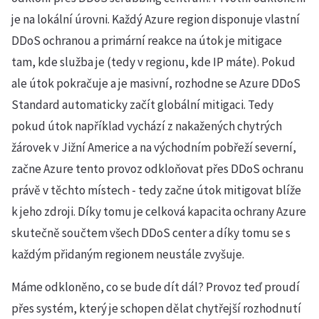
je na lokální úrovni. Každý Azure region disponuje vlastní
DDoS ochranou a primární reakce na útok je mitigace
tam, kde služba je (tedy v regionu, kde IP máte). Pokud
ale útok pokračuje a je masivní, rozhodne se Azure DDoS
Standard automaticky začít globální mitigaci. Tedy
pokud útok například vychází z nakažených chytrých
žárovek v Jižní Americe a na východním pobřeží severní,
začne Azure tento provoz odkloňovat přes DDoS ochranu
právě v těchto místech - tedy začne útok mitigovat blíže
k jeho zdroji. Díky tomu je celková kapacita ochrany Azure
skutečně součtem všech DDoS center a díky tomu se s
každým přidaným regionem neustále zvyšuje.
Máme odkloněno, co se bude dít dál? Provoz teď proudí
přes systém, který je schopen dělat chytřejší rozhodnutí