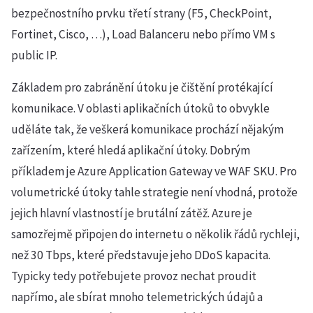
bezpečnostního prvku třetí strany (F5, CheckPoint,
Fortinet, Cisco, …), Load Balanceru nebo přímo VM s
public IP.
Základem pro zabránění útoku je čištění protékající
komunikace. V oblasti aplikačních útoků to obvykle
uděláte tak, že veškerá komunikace prochází nějakým
zařízením, které hledá aplikační útoky. Dobrým
příkladem je Azure Application Gateway ve WAF SKU. Pro
volumetrické útoky tahle strategie není vhodná, protože
jejich hlavní vlastností je brutální zátěž. Azure je
samozřejmě připojen do internetu o několik řádů rychleji,
než 30 Tbps, které představuje jeho DDoS kapacita.
Typicky tedy potřebujete provoz nechat proudit
napřímo, ale sbírat mnoho telemetrických údajů a