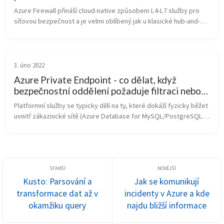
Azure Firewall přináší cloud-native způsobem L4-L7 služby pro 
síťovou bezpečnost a je velmi oblíbený jak u klasické hub-and-
spoke architektury tak ve formě “secured hub” v novějším Azure 
Virtual WA...
3. úno 2022
Azure Private Endpoint - co dělat, když
bezpečnostní oddělení požaduje filtraci nebo
inspekci komunikace?
Platformní služby se typicky dělí na ty, které dokáží fyzicky běžet 
uvnitř zákaznické sítě (Azure Database for MySQL/PostgreSQL 
Flexible Server, Application Gateway, App Service Environment, 
SQL MI...
Kusto: Parsování a
Jak se komunikují
transformace dat až v
incidenty v Azure a kde
okamžiku query
najdu bližší informace