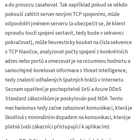
a do provozu zasahovat. Tak například pokud se někdo
pokouší zahltit server novými TCP spojeními, může
odpovědět jménem serveru (a ubezpečit se, že klient
opravdu touží spojení sestavit, tedy bude v sekvenci
pokračovat), může heuresticky koukat na čísla sekvence
v TCP hlavičce, analyzovat počty spojení z konkrétních
adres nebo portů a omezovat je na rozumnou hodnotu a
samozřejmě korelovat informace s threat intelligence,
tedy znalostí odhalených špatných hráčů v Internetu.
Seznam opatření je pochopitelně širší a Azure DDoS
Standard zákazníkům je poskytován pod NDA. Tento
mechanismus tedy začne zahazovat komunikaci, která je
škodlivá s minimálním dopadem na komunikaci, která je
platná (vaši zákazníci přistupující k aplikacím).