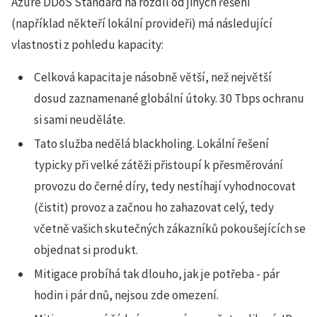
Azure DDoS Standard na rozdíl od jiných řešení
(například někteří lokální provideři) má následující
vlastnosti z pohledu kapacity:
Celková kapacita je násobně větší, než největší
dosud zaznamenané globální útoky. 30 Tbps ochranu
si sami neuděláte.
Tato služba nedělá blackholing. Lokální řešení
typicky při velké zátěži přistoupí k přesměrování
provozu do černé díry, tedy nestíhají vyhodnocovat
(čistit) provoz a začnou ho zahazovat celý, tedy
včetně vašich skutečných zákazníků pokoušejících se
objednat si produkt.
Mitigace probíhá tak dlouho, jak je potřeba - pár
hodin i pár dnů, nejsou zde omezení.