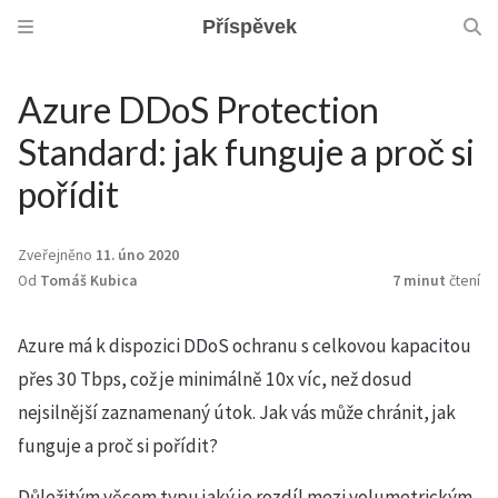
Příspěvek
Azure DDoS Protection
Standard: jak funguje a proč si
pořídit
Zveřejněno
11. úno 2020
Od
Tomáš Kubica
7 minut
čtení
Azure má k dispozici DDoS ochranu s celkovou kapacitou
přes 30 Tbps, což je minimálně 10x víc, než dosud
nejsilnější zaznamenaný útok. Jak vás může chránit, jak
funguje a proč si pořídit?
Důležitým věcem typu jaký je rozdíl mezi volumetrickým,