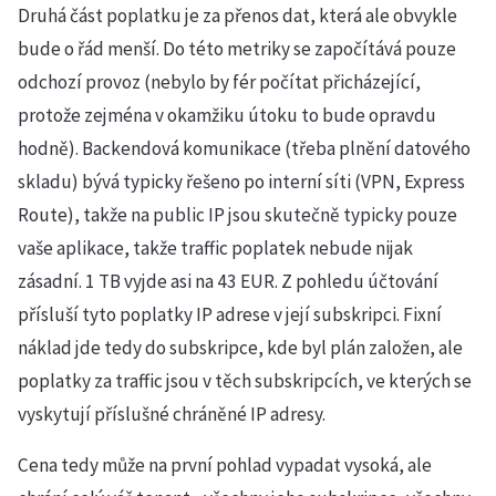
Druhá část poplatku je za přenos dat, která ale obvykle
bude o řád menší. Do této metriky se započítává pouze
odchozí provoz (nebylo by fér počítat přicházející,
protože zejména v okamžiku útoku to bude opravdu
hodně). Backendová komunikace (třeba plnění datového
skladu) bývá typicky řešeno po interní síti (VPN, Express
Route), takže na public IP jsou skutečně typicky pouze
vaše aplikace, takže traffic poplatek nebude nijak
zásadní. 1 TB vyjde asi na 43 EUR. Z pohledu účtování
přísluší tyto poplatky IP adrese v její subskripci. Fixní
náklad jde tedy do subskripce, kde byl plán založen, ale
poplatky za traffic jsou v těch subskripcích, ve kterých se
vyskytují příslušné chráněné IP adresy.
Cena tedy může na první pohlad vypadat vysoká, ale