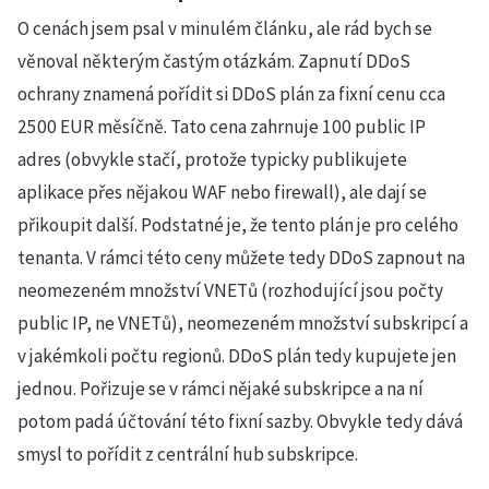
O cenách jsem psal v minulém článku, ale rád bych se
věnoval některým častým otázkám. Zapnutí DDoS
ochrany znamená pořídit si DDoS plán za fixní cenu cca
2500 EUR měsíčně. Tato cena zahrnuje 100 public IP
adres (obvykle stačí, protože typicky publikujete
aplikace přes nějakou WAF nebo firewall), ale dají se
přikoupit další. Podstatné je, že tento plán je pro celého
tenanta. V rámci této ceny můžete tedy DDoS zapnout na
neomezeném množství VNETů (rozhodující jsou počty
public IP, ne VNETů), neomezeném množství subskripcí a
v jakémkoli počtu regionů. DDoS plán tedy kupujete jen
jednou. Pořizuje se v rámci nějaké subskripce a na ní
potom padá účtování této fixní sazby. Obvykle tedy dává
smysl to pořídit z centrální hub subskripce.