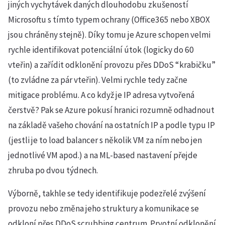
jiných vychytávek daných dlouhodobu zkušeností
Microsoftu s tímto typem ochrany (Office365 nebo XBOX
jsou chráněny stejně). Díky tomu je Azure schopen velmi
rychle identifikovat potenciální útok (logicky do 60
vteřin) a zařídit odklonění provozu přes DDoS “krabičku”
(to zvládne za pár vteřin). Velmi rychle tedy začne
mitigace problému. A co když je IP adresa vytvořená
čerstvě? Pak se Azure pokusí hranici rozumně odhadnout
na základě vašeho chování na ostatních IP a podle typu IP
(jestli je to load balancer s několik VM za ním nebo jen
jednotlivé VM apod.) a na ML-based nastavení přejde
zhruba po dvou týdnech.
Výborně, takhle se tedy identifikuje podezřelé zvýšení
provozu nebo změna jeho struktury a komunikace se
odkloní přes DDoS scrubbing centrum. Prvotní odklonění