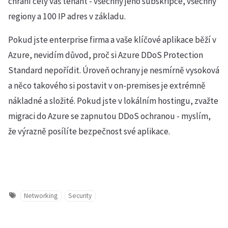
chrání celý váš tenant - všechny jeho subskripce, všechny
regiony a 100 IP adres v základu.
Pokud jste enterprise firma a vaše klíčové aplikace běží v
Azure, nevidím důvod, proč si Azure DDoS Protection
Standard nepořídit. Úroveň ochrany je nesmírně vysoková
a něco takového si postavit v on-premises je extrémně
nákladné a složité. Pokud jste v lokálním hostingu, zvažte
migraci do Azure se zapnutou DDoS ochranou - myslím,
že výrazně posílíte bezpečnost své aplikace.
Networking
Security