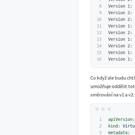
8

Version 1: 
9

Version 2: 
10

Version 2: 
11

Version 1: 
12

Version 2: 
13

Version 1: 
14

Version 2: 
15

Version 1: 
Version 1: 
Co když ale budu chtí
umožňuje oddělit toto
směrování na v1 a v2.
1

apiVersion
:
2

kind
:
Virtu
3

metadata
: