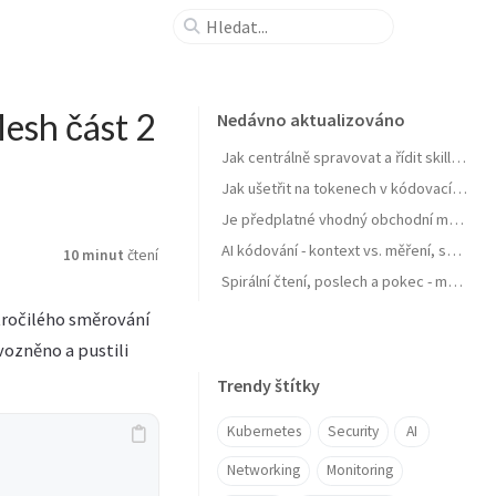
esh část 2
Nedávno aktualizováno
Jak centrálně spravovat a řídit skills pro agenty a zejména jejich samostatné zlepšování
Jak ušetřit na tokenech v kódovacích agentech typu GitHub Copilot
Je předplatné vhodný obchodní model pro AI produkt? Zdražuje AI? Zdražují tokeny? Nebo se jen najíždí na férový model?
AI kódování - kontext vs. měření, software jako paměť, váš software se učit nebudu, OpenClaw a chytrá domácnost
10 minut
čtení
Spirální čtení, poslech a pokec - moje AI workflow pro nasání knihy do mozku
okročilého směrování
ozněno a pustili
Trendy štítky
Kubernetes
Security
AI
Networking
Monitoring