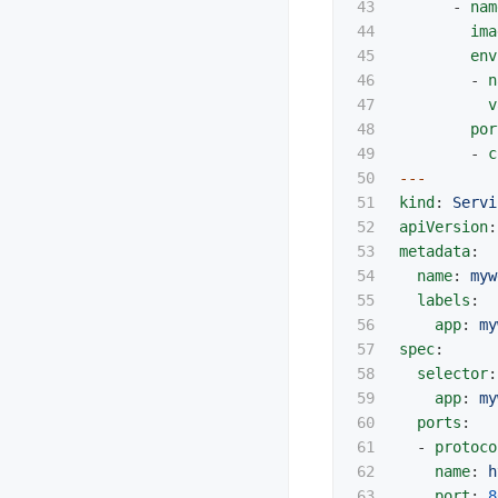
43

-
nam
44

ima
45

env
46

-
n
47

v
48

por
49

-
c
50

---
51

kind
:
Servi
52

apiVersion
:
53

metadata
:
54

name
:
myw
55

labels
:
56

app
:
my
57

spec
:
58

selector
:
59

app
:
my
60

ports
:
61

-
protoco
62

name
:
h
63

port
:
8