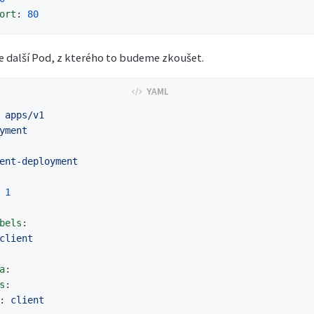
ort
:
80
 další Pod, z kterého to budeme zkoušet.
apps/v1
yment
ent-deployment
1
bels
:
client
a
:
s
:
:
client