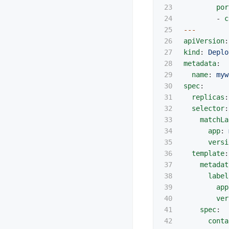
23

por
24

-
c
25

---
26

apiVersion
:
27

kind
:
Deplo
28

metadata
:
29

name
:
myw
30

spec
:
31

replicas
:
32

selector
:
33

matchLa
34

app
:
35

versi
36

template
:
37

metadat
38

label
39

app
40

ver
41

spec
:
42

conta