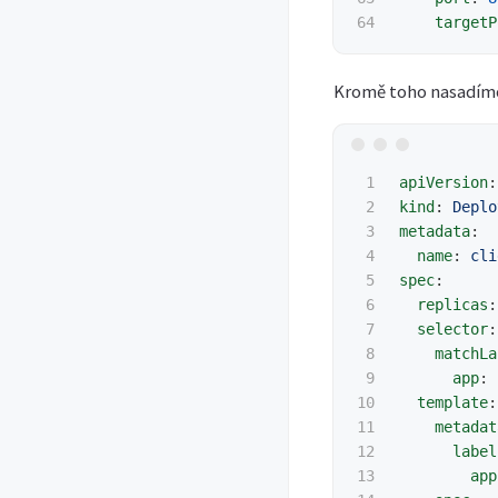
targetP
Kromě toho nasadíme
1

apiVersion
:
2

kind
:
Deplo
3

metadata
:
4

name
:
cli
5

spec
:
6

replicas
:
7

selector
:
8

matchLa
9

app
:
10

template
:
11

metadat
12

label
13

app