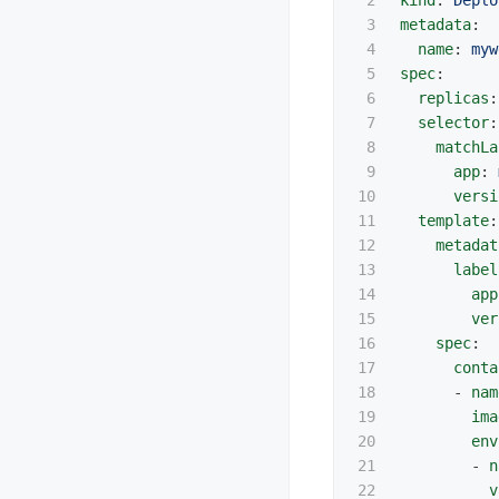
2

kind
:
Deplo
3

metadata
:
4

name
:
myw
5

spec
:
6

replicas
:
7

selector
:
8

matchLa
9

app
:
10

versi
11

template
:
12

metadat
13

label
14

app
15

ver
16

spec
:
17

conta
18

-
nam
19

ima
20

env
21

-
n
22

v