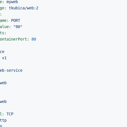
e
:
myweb
ge
:
tkubica/web:2
:
ame
:
PORT
alue
:
"
80"
ts
:
ontainerPort
:
80
ce
v1
eb-service
web
web
l
:
TCP
ttp
0