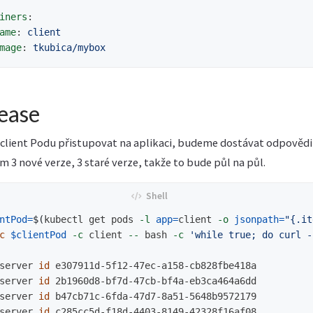
iners
:
ame
:
client
mage
:
tkubica/mybox
ease
client Podu přistupovat na aplikaci, budeme dostávat odpovědi
 3 nové verze, 3 staré verze, takže to bude půl na půl.
ntPod
=
$(
kubectl get pods 
-l
app
=
client 
-o
jsonpath
=
"{.it
c
$clientPod
-c
 client 
--
 bash 
-c
'while true; do curl -
server 
id 
e307911d-5f12-47ec-a158-cb828fbe418a

server 
id 
2b1960d8-bf7d-47cb-bf4a-eb3ca464a6dd

server 
id 
b47cb71c-6fda-47d7-8a51-5648b9572179

server 
id 
c285cc5d-f18d-4403-8149-42328f16af08
