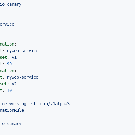
io-canary
ervice
nation
:
t
:
myweb-service
set
:
v1
t
:
90
nation
:
t
:
myweb-service
set
:
v2
t
:
10
networking.istio.io/v1alpha3
nationRule
io-canary