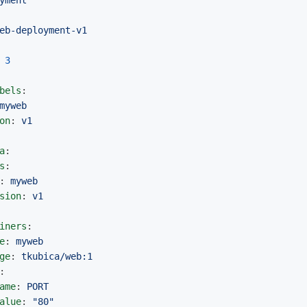
yment
eb-deployment-v1
3
bels
:
myweb
on
:
v1
a
:
s
:
:
myweb
sion
:
v1
iners
:
e
:
myweb
ge
:
tkubica/web:1
:
ame
:
PORT
alue
:
"
80"