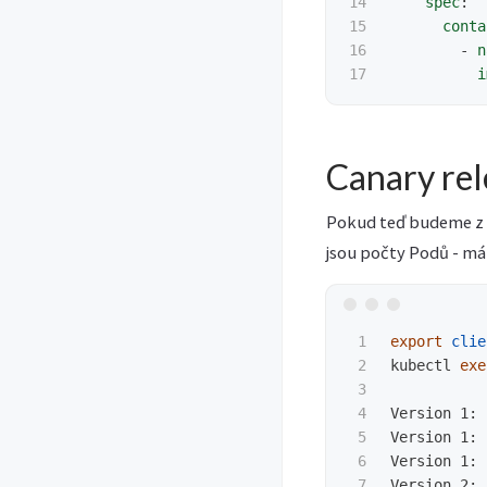
14

spec
:
15

conta
16

-
n
i
Canary rel
Pokud teď budeme z 
jsou počty Podů - mám
1

export 
clie
2

kubectl 
exe
3

4

Version 1: 
5

Version 1: 
6

Version 1: 
7

Version 2: 