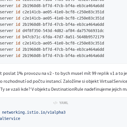
server 
id 
2b1960d8-bf7d-47cb-bf4a-eb3ca464a6dd

server 
id 
c2e141cb-ae05-41e0-bcf8-c250e83c351d

server 
id 
c2e141cb-ae05-41e0-bcf8-c250e83c351d

server 
id 
2b1960d8-bf7d-47cb-bf4a-eb3ca464a6dd

server 
id 
d4f8f350-543d-4d82-af84-da75766931dc

server 
id 
b47cb71c-6fda-47d7-8a51-5648b9572179

server 
id 
c2e141cb-ae05-41e0-bcf8-c250e83c351d

server 
id 
2b1960d8-bf7d-47cb-bf4a-eb3ca464a6dd

server 
id 
t poslat 1% provozu na v2 - to bych musel mít 99 replik v1 a to j
 rozhodnutí od počtu instancí. Založíme si objekt VirtualServic
 Ty se vzali kde? V objektu DestinationRule nadefinujeme jejich m
networking.istio.io/v1alpha3
alService