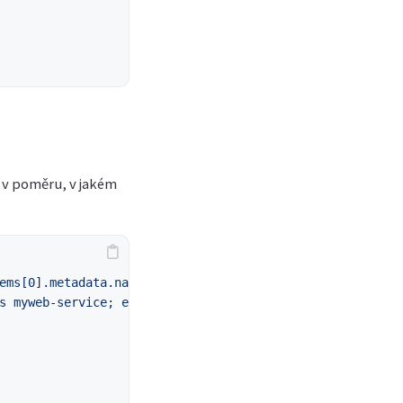
 v poměru, v jakém
ems[0].metadata.name}"
)
s myweb-service; echo; done'