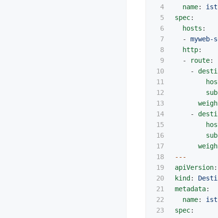
4

name
:
ist
5

spec
:
6

hosts
:
7

-
myweb-s
8

http
:
9

-
route
:
10

-
desti
11

hos
12

sub
13

weigh
14

-
desti
15

hos
16

sub
17

weigh
18

---
19

apiVersion
:
20

kind
:
Desti
21

metadata
:
22

name
:
ist
23

spec
: