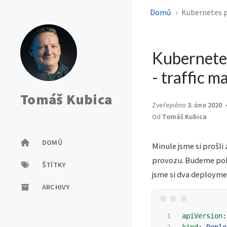
Domů
Kubernetes p
Kubernetes
- traffic 
Tomáš Kubica
Zveřejněno
3. úno 2020
Od
Tomáš Kubica
DOMŮ
Minule jsme si prošli
provozu. Budeme pokr
ŠTÍTKY
jsme si dva deploymen
ARCHIVY
1

apiVersion
: