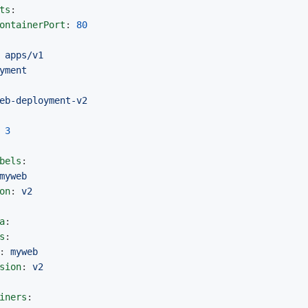
ts
:
ontainerPort
:
80
apps/v1
yment
eb-deployment-v2
3
bels
:
myweb
on
:
v2
a
:
s
:
:
myweb
sion
:
v2
iners
: