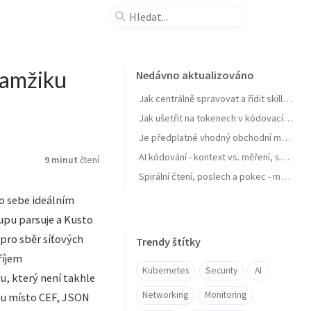
kamžiku
Nedávno aktualizováno
Jak centrálně spravovat a řídit skills pro agenty a zejména jejich samostatné zlepšování
Jak ušetřit na tokenech v kódovacích agentech typu GitHub Copilot
Je předplatné vhodný obchodní model pro AI produkt? Zdražuje AI? Zdražují tokeny? Nebo se jen najíždí na férový model?
AI kódování - kontext vs. měření, software jako paměť, váš software se učit nebudu, OpenClaw a chytrá domácnost
9 minut
čtení
Spirální čtení, poslech a pokec - moje AI workflow pro nasání knihy do mozku
o sebe ideálním
tupu parsuje a Kusto
 pro sběr síťových
Trendy štítky
říjem
Kubernetes
Security
AI
u, který není takhle
Networking
Monitoring
rou místo CEF, JSON