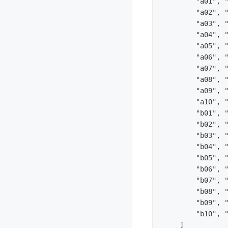
        "a01", "
        "a02", "
        "a03", "
        "a04", "
        "a05", "
        "a06", "
        "a07", "
        "a08", "
        "a09", "
        "a10", "
        "b01", "
        "b02", "
        "b03", "
        "b04", "
        "b05", "
        "b06", "
        "b07", "
        "b08", "
        "b09", "
        "b10", "
    ]
