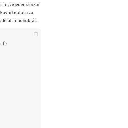
tím, že jeden senzor
nkovní teplotu za
 udělali mnohokrát.
nt)
