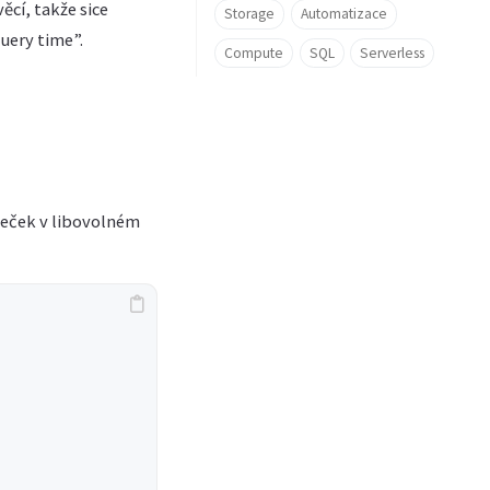
ěcí, takže sice
Storage
Automatizace
uery time”.
Compute
SQL
Serverless
peček v libovolném