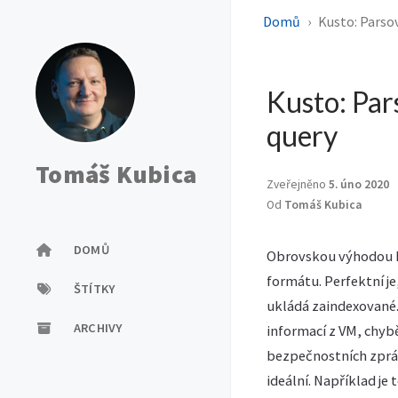
Domů
Kusto: Parso
Kusto: Par
query
Tomáš Kubica
Zveřejněno
5. úno 2020
Od
Tomáš Kubica
DOMŮ
Obrovskou výhodou Ku
formátu. Perfektní je
ŠTÍTKY
ukládá zaindexované. 
ARCHIVY
informací z VM, chyb
bezpečnostních zpráv
ideální. Například je