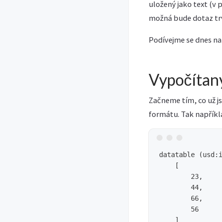
uložený jako text (v 
možná bude dotaz trva
Podívejme se dnes na
Vypočítan
Začneme tím, co už j
formátu. Tak napříkl
datatable (usd:i
    [

        23,

        44,

        66,

        56

    ]
