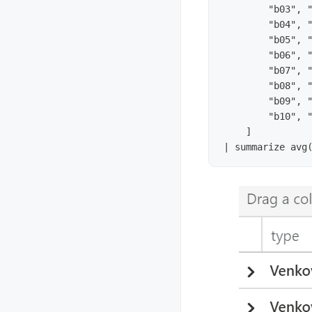
        "b03", "
        "b04", "
        "b05", "
        "b06", "
        "b07", "
        "b08", "
        "b09", "
        "b10", "
    ]
