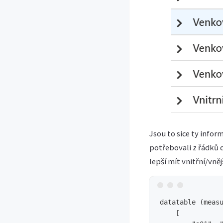
Jsou to sice ty info
potřebovali z řádků d
lepší mít vnitřní/vně
datatable (measu
    [
