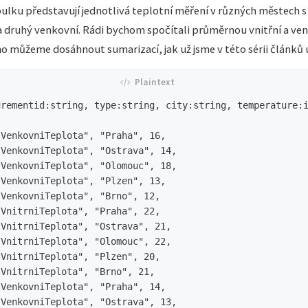
ulku představují jednotlivá teplotní měření v různých městech s 
 a druhý venkovní. Rádi bychom spočítali průměrnou vnitřní a ve
ho můžeme dosáhnout sumarizací, jak už jsme v této sérii článků
rementid:string, type:string, city:string, temperature:i
VenkovniTeplota", "Praha", 16,

VenkovniTeplota", "Ostrava", 14,

VenkovniTeplota", "Olomouc", 18,

VenkovniTeplota", "Plzen", 13,

VenkovniTeplota", "Brno", 12,

VnitrniTeplota", "Praha", 22,

VnitrniTeplota", "Ostrava", 21,

VnitrniTeplota", "Olomouc", 22,

VnitrniTeplota", "Plzen", 20,

VnitrniTeplota", "Brno", 21,

VenkovniTeplota", "Praha", 14,

VenkovniTeplota", "Ostrava", 13,
