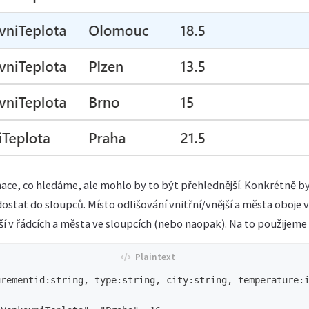
rmace, co hledáme, ale mohlo by to být přehlednější. Konkrétně 
ostat do sloupců. Místo odlišování vnitřní/vnější a města oboje v
jší v řádcích a města ve sloupcích (nebo naopak). Na to použijeme 
rementid:string, type:string, city:string, temperature:i