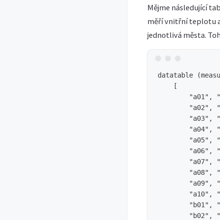
Mějme následující tab
měří vnitřní teplotu
jednotlivá města. To
datatable (measu
    [

        "a01", "
        "a02", "
        "a03", "
        "a04", "
        "a05", "
        "a06", "
        "a07", "
        "a08", "
        "a09", "
        "a10", "
        "b01", "
        "b02", "