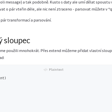
poli message) a tak podobně. Kusto s daty ale umí dělat spoustu v
t o pár vteřin déle, ale nic není ztraceno - parsovat můžete v “q
 pár transformací a parsování.
ý sloupec
sme použili mnohokrát. Přes extend můžeme přidat vlastní slou
ad:
nt)
