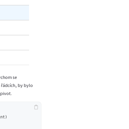
bychom se
 řádcích, by bylo
pivot.
nt)
