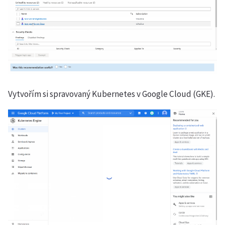
Vytvořím si spravovaný Kubernetes v Google Cloud (GKE).