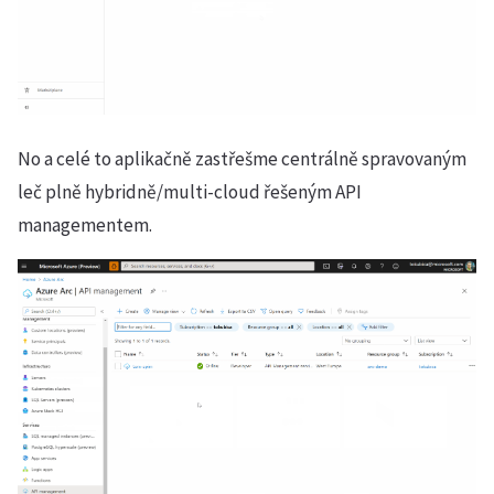
No a celé to aplikačně zastřešme centrálně spravovaným
leč plně hybridně/multi-cloud řešeným API
managementem.