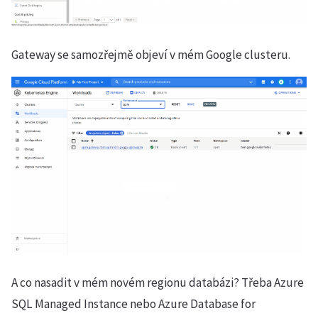
Gateway se samozřejmě objeví v mém Google clusteru.
A co nasadit v mém novém regionu databázi? Třeba Azure
SQL Managed Instance nebo Azure Database for