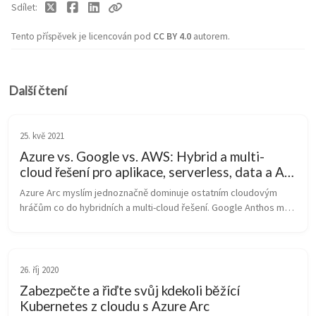
Sdílet
Tento příspěvek je licencován pod
CC BY 4.0
autorem.
Další čtení
25. kvě 2021
Azure vs. Google vs. AWS: Hybrid a multi-
cloud řešení pro aplikace, serverless, data a AI -
srovnání Azure Stack, Azure Arc, Google
Azure Arc myslím jednoznačně dominuje ostatním cloudovým 
Anthos, AWS Outpost a Amazon RDS for
hráčům co do hybridních a multi-cloud řešení. Google Anthos má 
VMware
podobnou strategii, ale reálné portfolio možností je znatelně 
menší. AWS v té...
26. říj 2020
Zabezpečte a řiďte svůj kdekoli běžící
Kubernetes z cloudu s Azure Arc