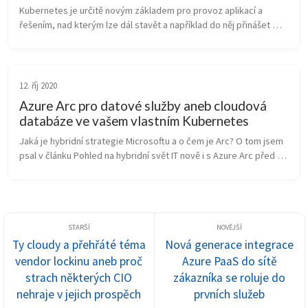
Kubernetes je určitě novým základem pro provoz aplikací a 
řešením, nad kterým lze dál stavět a například do něj přinášet 
cloudové služby. Samotný Kubernetes ale není nic jednoduchého 
- určitě potře...
12. říj 2020
Azure Arc pro datové služby aneb cloudová
databáze ve vašem vlastním Kubernetes
Jaká je hybridní strategie Microsoftu a o čem je Arc? O tom jsem 
psal v článku Pohled na hybridní svět IT nově i s Azure Arc před 
rokem. Dnes už jsou k dispozici první komponenty řešení a tak se 
na...
Ty cloudy a přehřáté téma
Nová generace integrace
vendor lockinu aneb proč
Azure PaaS do sítě
strach některých CIO
zákazníka se roluje do
nehraje v jejich prospěch
prvních služeb