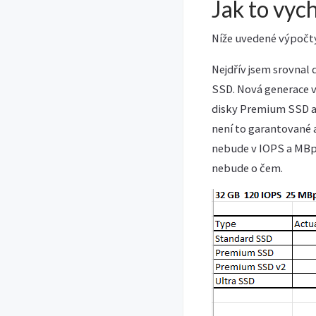
Jak to vyc
Níže uvedené výpočty 
Nejdřív jsem srovnal
SSD. Nová generace vy
disky Premium SSD al
není to garantované a
nebude v IOPS a MBps r
nebude o čem.