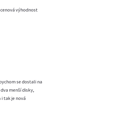
í cenová výhodnost
ychom se dostali na
 dva menší disky,
i tak je nová