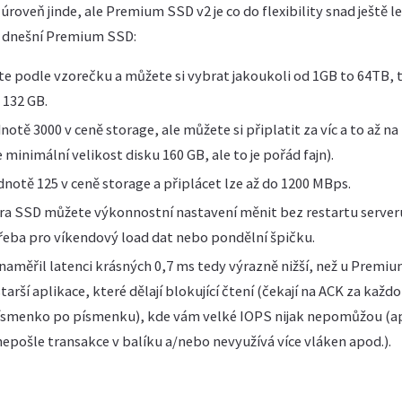
roveň jinde, ale Premium SSD v2 je co do flexibility snad ještě le
ak dnešní Premium SSD:
íte podle vzorečku a můžete si vybrat jakoukoli od 1GB to 64TB, t
k 132 GB.
otě 3000 v ceně storage, ale můžete si připlatit za víc a to až n
 minimální velikost disku 160 GB, ale to je pořád fajn).
otě 125 v ceně storage a připlácet lze až do 1200 MBps.
tra SSD můžete výkonnostní nastavení měnit bez restartu server
třeba pro víkendový load dat nebo pondělní špičku.
 naměřil latenci krásných 0,7 ms tedy výrazně nižší, než u Premi
arší aplikace, které dělají blokující čtení (čekají na ACK za každ
 písmenko po písmenku), kde vám velké IOPS nijak nepomůžou (ap
nepošle transakce v balíku a/nebo nevyužívá více vláken apod.).