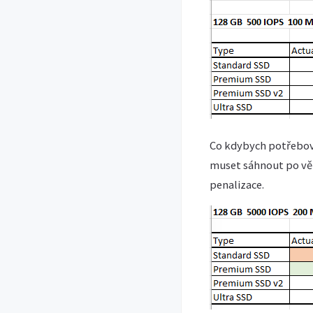
Co kdybych potřebov
muset sáhnout po vět
penalizace.