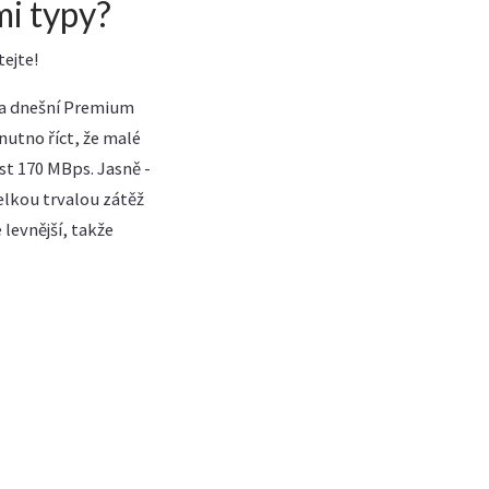
mi typy?
tejte!
 na dnešní Premium
nutno říct, že malé
t 170 MBps. Jasně -
elkou trvalou zátěž
 levnější, takže