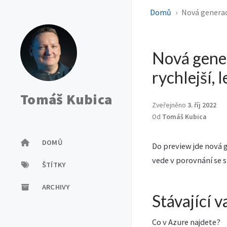
Domů
Nová generace
Nová gener
rychlejší, l
Tomáš Kubica
Zveřejněno
3. říj 2022
Od
Tomáš Kubica
DOMŮ
Do preview jde nová ge
vede v porovnání se 
ŠTÍTKY
ARCHIVY
Stávající v
Co v Azure najdete?