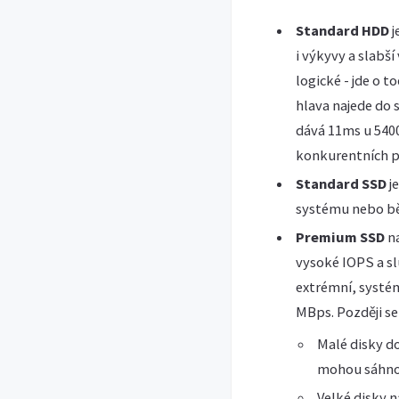
Standard HDD
j
i výkyvy a slabší
logické - jde o 
hlava najede do 
dává 11ms u 5400
konkurentních př
Standard SSD
j
systému nebo běž
Premium SSD
na
vysoké IOPS a sl
extrémní, systém
MBps. Později se
Malé disky do
mohou sáhnou
Velké disky 