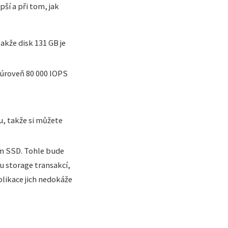
pší a při tom, jak
akže disk 131 GB je
a úroveň 80 000 IOPS
u, takže si můžete
um SSD. Tohle bude
ou storage transakcí,
likace jich nedokáže