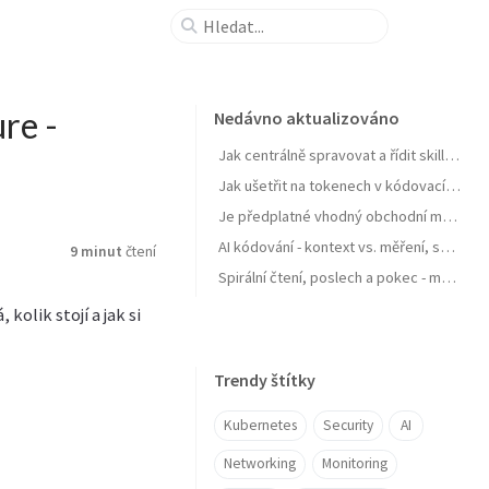
re -
Nedávno aktualizováno
Jak centrálně spravovat a řídit skills pro agenty a zejména jejich samostatné zlepšování
Jak ušetřit na tokenech v kódovacích agentech typu GitHub Copilot
Je předplatné vhodný obchodní model pro AI produkt? Zdražuje AI? Zdražují tokeny? Nebo se jen najíždí na férový model?
AI kódování - kontext vs. měření, software jako paměť, váš software se učit nebudu, OpenClaw a chytrá domácnost
9 minut
čtení
Spirální čtení, poslech a pokec - moje AI workflow pro nasání knihy do mozku
kolik stojí a jak si
Trendy štítky
Kubernetes
Security
AI
Networking
Monitoring