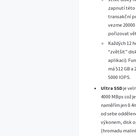
zapnutí této 
transakční po
vezme 20000 I
pořizovat vět
Každých 12 h
“zvětšit” di
aplikaci). Fu
má 512 GB a 2
5000 IOPS.
Ultra SSD
je vel
4000 MBps což je
naměřím jen 0.4m
od sebe oddělené
výkonem, disk o
(hromadu malink