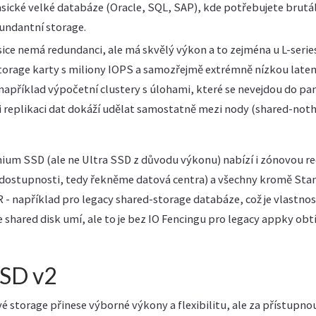
asické velké databáze (Oracle, SQL, SAP), kde potřebujete brutál
undantní storage.
sice nemá redundanci, ale má skvělý výkon a to zejména u L-serie
torage karty s miliony IOPS a samozřejmě extrémně nízkou laten
například výpočetní clustery s úlohami, které se nevejdou do pa
i replikaci dat dokáží udělat samostatně mezi nody (shared-nothi
um SSD (ale ne Ultra SSD z důvodu výkonu) nabízí i zónovou re
y dostupnosti, tedy řekněme datová centra) a všechny kromě Sta
 - například pro legacy shared-storage databáze, což je vlastnos
e shared disk umí, ale to je bez IO Fencingu pro legacy appky obt
SD v2
 storage přinese výborné výkony a flexibilitu, ale za přístupnou