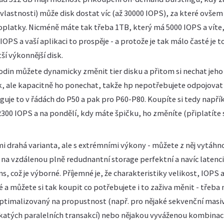
vlastnosti) může disk dostat víc (až 30000 IOPS), za které ovšem
platky. Nicméně máte tak třeba 1TB, který má 5000 IOPS a víte, 
OPS a vaší aplikaci to prospěje - a protože je tak málo časté je to 
ší výkonnější disk.
odin můžete dynamicky změnit tier disku a přitom si nechat jeho
sk, ale kapacitně ho ponechat, takže hp nepotřebujete odpojovat
nguje to v řádách do P50 a pak pro P60-P80. Koupíte si tedy napří
300 IOPS a na pondělí, kdy máte špičku, ho změníte (připlatíte s
mi drahá varianta, ale s extrémními výkony - můžete z něj vytáhn
 na vzdálenou plně redudnantní storage perfektní a navíc latenc
s, což je výborné. Příjemné je, že charakteristiky velikost, IOPS
 a můžete si tak koupit co potřebujete i to zaživa měnit - třeba
ptimalizovaný na propustnost (např. pro nějaké sekvenční masiv
atých paralelních transakcí) nebo nějakou vyváženou kombinaci