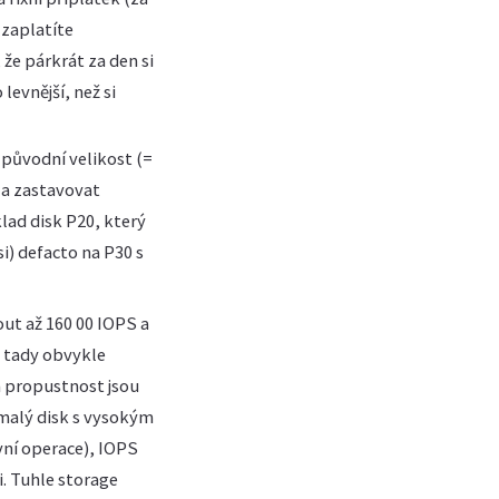
 zaplatíte
že párkrát za den si
levnější, než si
 původní velikost (=
 a zastavovat
klad disk P20, který
i) defacto na P30 s
out až 160 00 IOPS a
i tady obvykle
 a propustnost jsou
 malý disk s vysokým
ní operace), IOPS
. Tuhle storage