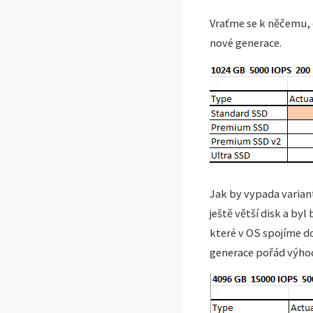
Vraťme se k něčemu, 
nové generace.
Jak by vypada varia
ještě větší disk a by
které v OS spojíme do 
generace pořád výhod