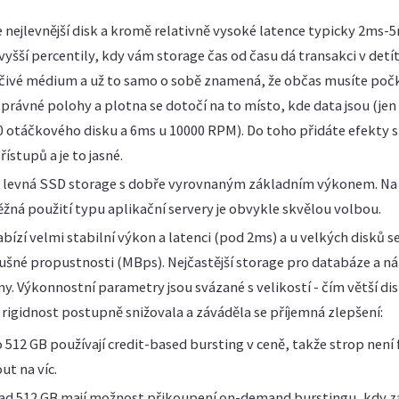
e nejlevnější disk a kromě relativně vysoké latence typicky 2ms
 vyšší percentily, kdy vám storage čas od času dá transakci v detí
točivé médium a už to samo o sobě znamená, že občas musíte poč
správné polohy a plotna se dotočí na to místo, kde data jsou (jen
 otáčkového disku a 6ms u 10000 RPM). Do toho přidáte efekty sí
ístupů a je to jasné.
e levná SSD storage s dobře vyrovnaným základním výkonem. Na
ná použití typu aplikační servery je obvykle skvělou volbou.
bízí velmi stabilní výkon a latenci (pod 2ms) a u velkých disků s
ušné propustnosti (MBps). Nejčastější storage pro databáze a nár
y. Výkonnostní parametry jsou svázané s velikostí - čím větší dis
 rigidnost postupně snižovala a záváděla se příjemná zlepšení:
 512 GB používají credit-based bursting v ceně, takže strop není f
t na víc.
nad 512 GB mají možnost přikoupení on-demand burstingu, kdy za 