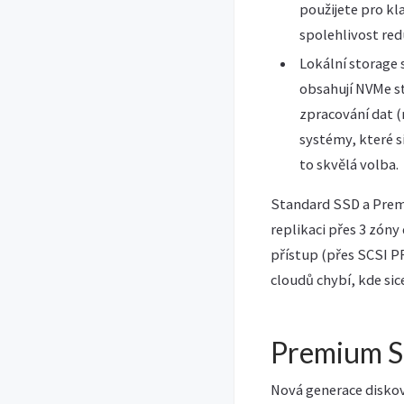
použijete pro kl
spolehlivost red
Lokální storage 
obsahují NVMe s
zpracování dat (
systémy, které s
to skvělá volba.
Standard SSD a Premi
replikaci přes 3 zón
přístup (přes SCSI PR
cloudů chybí, kde sic
Premium S
Nová generace diskové