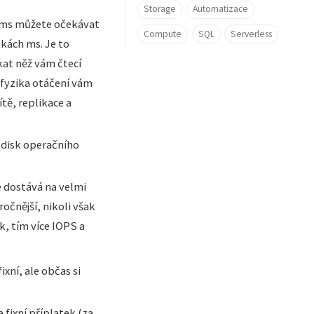
Storage
Automatizace
-5ms můžete očekávat
Compute
SQL
Serverless
tkách ms. Je to
kat něž vám čtecí
 fyzika otáčení vám
tě, replikace a
 disk operačního
e dostává na velmi
očnější, nikoli však
k, tím více IOPS a
ixní, ale občas si
fixní příplatek (za