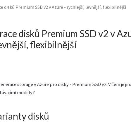
 disků Premium SSD v2 v Azure - rychlejší, levnější, flexibilnější
ace disků Premium SSD v2 v Azu
evnější, flexibilnější
nerace storage v Azure pro disky - Premium SSD v2. V čem je jiná, 
stávajími modely?
arianty disků