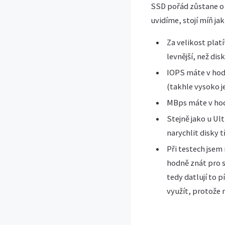
SSD pořád zůstane o ú
uvidíme, stojí míň j
Za velikost plat
levnější, než dis
IOPS máte v hodn
(takhle vysoko je
MBps máte v hodn
Stejně jako u Ul
narychlit disky 
Při testech jsem
hodně znát pro st
tedy datlují to
využít, protože 