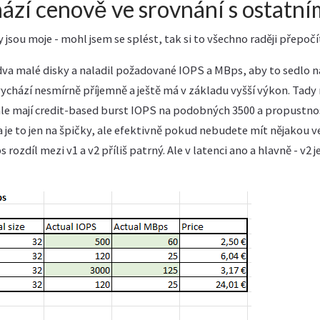
hází cenově ve srovnání s ostatní
jsou moje - mohl jsem se splést, tak si to všechno raději přepočí
 dva malé disky a naladil požadované IOPS a MBps, aby to sedlo
chází nesmírně příjemně a ještě má v základu vyšší výkon. Tady 
e mají credit-based burst IOPS na podobných 3500 a propustnos
 je to jen na špičky, ale efektivně pokud nebudete mít nějakou v
ozdíl mezi v1 a v2 příliš patrný. Ale v latenci ano a hlavně - v2 je