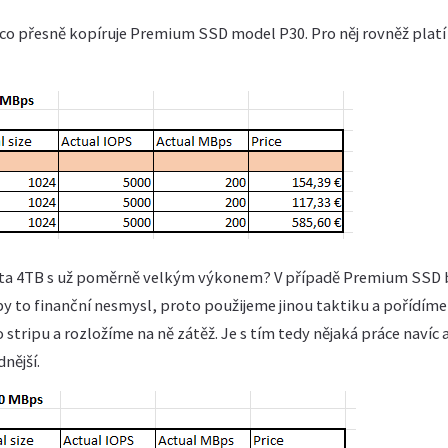
co přesně kopíruje Premium SSD model P30. Pro něj rovněž plat
nta 4TB s už poměrně velkým výkonem? V případě Premium SSD b
l by to finanční nesmysl, proto použijeme jinou taktiku a pořídíme
stripu a rozložíme na ně zátěž. Je s tím tedy nějaká práce navíc a 
nější.