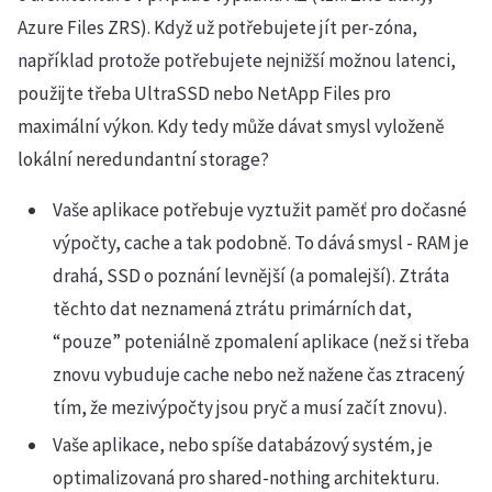
Azure Files ZRS). Když už potřebujete jít per-zóna,
například protože potřebujete nejnižší možnou latenci,
použijte třeba UltraSSD nebo NetApp Files pro
maximální výkon. Kdy tedy může dávat smysl vyloženě
lokální neredundantní storage?
Vaše aplikace potřebuje vyztužit paměť pro dočasné
výpočty, cache a tak podobně. To dává smysl - RAM je
drahá, SSD o poznání levnější (a pomalejší). Ztráta
těchto dat neznamená ztrátu primárních dat,
“pouze” poteniálně zpomalení aplikace (než si třeba
znovu vybuduje cache nebo než nažene čas ztracený
tím, že mezivýpočty jsou pryč a musí začít znovu).
Vaše aplikace, nebo spíše databázový systém, je
optimalizovaná pro shared-nothing architekturu.