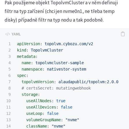
Pak použijeme objekt TopolvmCluster a v něm definuji
filtr na typ zařízení (chci jen nvme0n1, ne třeba temp
disky) případně filtr na typ nodu a tak podobně.
1

apiVersion
:
topolvm.cybozu.com/v2
2

kind
:
TopolvmCluster
3

metadata
:
4

name
:
topolvmcluster-sample
5

namespace
:
nativestor-system
6

spec
:
7

topolvmVersion
:
alaudapublic/topolvm:2.0.0
8

# certsSecret: mutatingwebhook
9

storage
:
10

useAllNodes
:
true
11

useAllDevices
:
false
12

useLoop
:
false
13

volumeGroupName
:
"
nvme"
14

className
:
"
nvme"