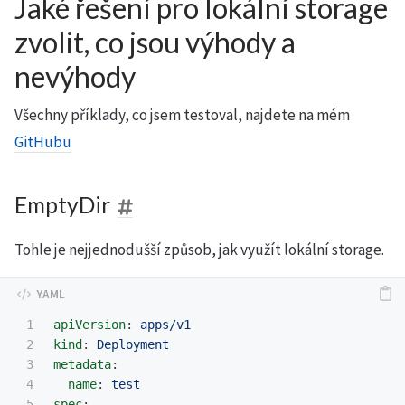
Jaké řešení pro lokální storage
zvolit, co jsou výhody a
nevýhody
Všechny příklady, co jsem testoval, najdete na mém
GitHubu
EmptyDir
Tohle je nejjednodušší způsob, jak využít lokální storage.
1

apiVersion
:
apps/v1
2

kind
:
Deployment
3

metadata
:
4

name
:
test
5

spec
: