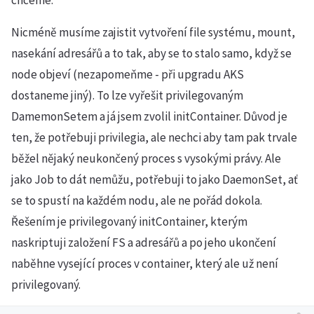
Nicméně musíme zajistit vytvoření file systému, mount,
nasekání adresářů a to tak, aby se to stalo samo, když se
node objeví (nezapomeňme - při upgradu AKS
dostaneme jiný). To lze vyřešit privilegovaným
DamemonSetem a já jsem zvolil initContainer. Důvod je
ten, že potřebuji privilegia, ale nechci aby tam pak trvale
běžel nějaký neukončený proces s vysokými právy. Ale
jako Job to dát nemůžu, potřebuji to jako DaemonSet, ať
se to spustí na každém nodu, ale ne pořád dokola.
Řešením je privilegovaný initContainer, kterým
naskriptuji založení FS a adresářů a po jeho ukončení
naběhne vysející proces v container, který ale už není
privilegovaný.