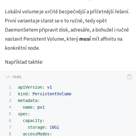
Lokální volume je určitě bezpečnější a příčetnější řešení.
První varianta je starat se o to ručně, tedy opět
DaemonSetem připravit disk, adresáře, a bohužel i ručně
nastavit Persistent Volume, který
musí
mít affinitu na
konkrétní node.
Například takhle:
1

apiVersion
:
v1
2

kind
:
PersistentVolume
3

metadata
:
4

name
:
pv1
5

spec
:
6

capacity
:
7

storage
:
10Gi
8

accessModes
: