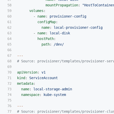
58

mountPropagation
:
"
HostToContaine
59

volumes
:
60

-
name
:
provisioner-config
61

configMap
:
62

name
:
local-provisioner-config
63

-
name
:
local-disk
64

hostPath
:
65

path
:
/dev/
66

67

---
68

# Source: provisioner/templates/provisioner-ser
69

70

apiVersion
:
v1
71

kind
:
ServiceAccount
72

metadata
:
73

name
:
local-storage-admin
74

namespace
:
kube-system
75

76

---
77

# Source: provisioner/templates/provisioner-clu