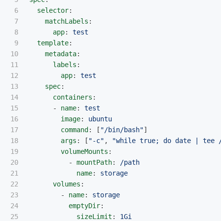
6

selector
:
7

matchLabels
:
8

app
:
test
9

template
:
10

metadata
:
11

labels
:
12

app
:
test
13

spec
:
14

containers
:
15

-
name
:
test
16

image
:
ubuntu
17

command
:
[
"
/bin/bash"
]
18

args
:
[
"
-c"
,
"
while
true;
do
date
|
tee
19

volumeMounts
:
20

-
mountPath
:
/path
21

name
:
storage
22

volumes
:
23

-
name
:
storage
24

emptyDir
:
sizeLimit
:
1Gi