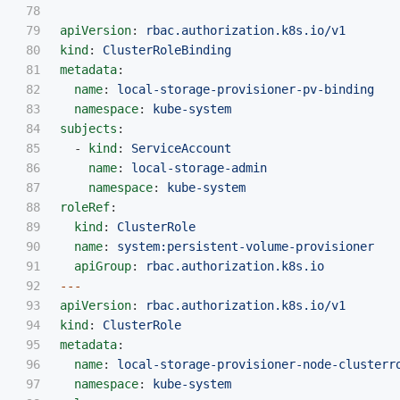
78

79

apiVersion
:
rbac.authorization.k8s.io/v1
80

kind
:
ClusterRoleBinding
81

metadata
:
82

name
:
local-storage-provisioner-pv-binding
83

namespace
:
kube-system
84

subjects
:
85

-
kind
:
ServiceAccount
86

name
:
local-storage-admin
87

namespace
:
kube-system
88

roleRef
:
89

kind
:
ClusterRole
90

name
:
system:persistent-volume-provisioner
91

apiGroup
:
rbac.authorization.k8s.io
92

---
93

apiVersion
:
rbac.authorization.k8s.io/v1
94

kind
:
ClusterRole
95

metadata
:
96

name
:
local-storage-provisioner-node-clusterr
97

namespace
:
kube-system