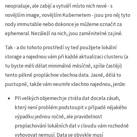
neoprašuje, ale zabijí a vytváří místo nich nové - s
novějším image, novějším Kubernetem - jsou pro něj tyto
nody immutable nebo dokonce je můžeme označit za
ephemeral. Nezáleží na nich, jsou zaměnitelné za jiné.
Tak - a do tohoto prostředí vy teď použijete lokální
storage a najednou vám při každé aktualizaci clusteru (a
tu byste měli dělat minimálně měsíčně, spíše častěji)
tento pěkně propláchne všechna data. Jasně, dělá to
pustupně, takže vám neumře všechno najednou, jenže:
Při velkých objemech je ztráta dat docela zásah,
který není problém podstoupit v případě nějakého
výpadku jednou ročně, ale pravidelnost
proplachování lokálních dat v cloudu vám rozhodně
vyhovovat nemusí. Data se obvykle musí