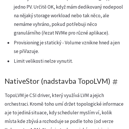
jedno PV. Určitě OK, když mám dedikovaný nodepool
na nějaký storage workload nebo tak něco, ale
nemáme vyhráno, pokud potřebuji něco
granulárního (řezat NVMe pro různé aplikace).
Provisioning je statický - Volume vznikne hned a jen
se přiřazuje.
Limit velikosti nelze vynutit.
NativeStor (nadstavba TopoLVM)
TopoLVM je CSI driver, který využívá LVM a jejich
orchestraci. Kromě toho umí držet topologické informace
a je to jediná situace, kdy scheduler myslím ví, kolik
místa kde zbývá a rozhoduje se podle toho (od verze