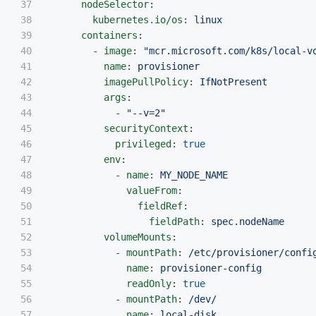
37

nodeSelector
:
38

kubernetes.io/os
:
linux
39

containers
:
40

-
image
:
"
mcr.microsoft.com/k8s/local-v
41

name
:
provisioner
42

imagePullPolicy
:
IfNotPresent
43

args
:
44

-
"
--v=2"
45

securityContext
:
46

privileged
:
true
47

env
:
48

-
name
:
MY_NODE_NAME
49

valueFrom
:
50

fieldRef
:
51

fieldPath
:
spec.nodeName
52

volumeMounts
:
53

-
mountPath
:
/etc/provisioner/confi
54

name
:
provisioner-config
55

readOnly
:
true
56

-
mountPath
:
/dev/
57

name
:
local-disk