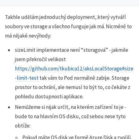
Takhle udělám jednoduchý deployment, který vytváří
soubory ve storage a všechno funguje jak má. Nicméně to
má nějaké nevýhody:
sizeLimit implementace není “storagová” - jakmile
jsem překročil velikost
https://github.com/tkubica12/aksLocalStorage#size
-limit-test
tak vám to Pod normálně zabije. Storage
prostor to ochrání, ale nemusí to být to, co čekáte z
pohledu dostupnosti aplikace.
Nemůžeme si nijak určit, na kterém zařízení to je -
bude to na hlavním OS disku, což sebou nese tyto
obtíže:
Pokud máte OS disk ve formě Azure Disk a zvolili