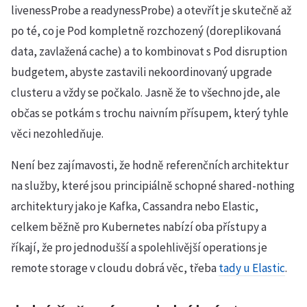
livenessProbe a readynessProbe) a otevřít je skutečně až
po té, co je Pod kompletně rozchozený (doreplikovaná
data, zavlažená cache) a to kombinovat s Pod disruption
budgetem, abyste zastavili nekoordinovaný upgrade
clusteru a vždy se počkalo. Jasně že to všechno jde, ale
občas se potkám s trochu naivním přísupem, který tyhle
věci nezohledňuje.
Není bez zajímavosti, že hodně referenčních architektur
na služby, které jsou principiálně schopné shared-nothing
architektury jako je Kafka, Cassandra nebo Elastic,
celkem běžně pro Kubernetes nabízí oba přístupy a
říkají, že pro jednodušší a spolehlivější operations je
remote storage v cloudu dobrá věc, třeba
tady u Elastic
.