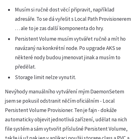
Musím si ručně dost věcí připravit, například
adresáře. To se dá vyřešit s Local Path Provisionerem
… ale to je zas další komponenta do hry.
Persistent Volume musím vytvářet ručně a mít ho
navázaný na konkrétní node. Po upgrade AKS se
některé nody budou jmenovat jinak a musím to
předělat.
Storage limit nelze vynutit.
Nevýhody manuálního vytváření mým DaemonSetem
jsem se pokusil odstranit něčím oficiálním - Local
Persistent Volume Provisioner. Ten je fajn - dokáže
automaticky objevit jednotlivá zařízení, udělat na nich
file systém a sám vytvořit příslušné Persistent Volume,
takže já už pak jen v aplikaci použiji storage class a PVC a