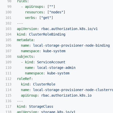
98

rules
:
99

-
apiGroups
:
[
"
"
]
100

resources
:
[
"
nodes"
]
101

verbs
:
[
"
get"
]
102

---
103

apiVersion
:
rbac.authorization.k8s.io/v1
104

kind
:
ClusterRoleBinding
105

metadata
:
106

name
:
local-storage-provisioner-node-binding
107

namespace
:
kube-system
108

subjects
:
109

-
kind
:
ServiceAccount
110

name
:
local-storage-admin
111

namespace
:
kube-system
112

roleRef
:
113

kind
:
ClusterRole
114

name
:
local-storage-provisioner-node-clusterr
115

apiGroup
:
rbac.authorization.k8s.io
116

---
117

kind
:
StorageClass
118

apiVersion
:
storage.k8s.io/v1