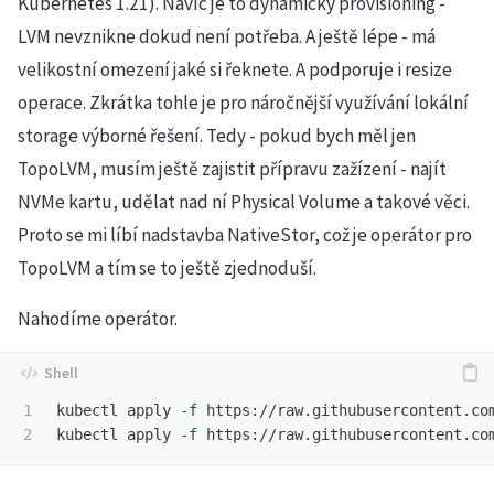
Kubernetes 1.21). Navíc je to dynamický provisioning -
LVM nevznikne dokud není potřeba. A ještě lépe - má
velikostní omezení jaké si řeknete. A podporuje i resize
operace. Zkrátka tohle je pro náročnější využívání lokální
storage výborné řešení. Tedy - pokud bych měl jen
TopoLVM, musím ještě zajistit přípravu zažízení - najít
NVMe kartu, udělat nad ní Physical Volume a takové věci.
Proto se mi líbí nadstavba NativeStor, což je operátor pro
TopoLVM a tím se to ještě zjednoduší.
Nahodíme operátor.
1

kubectl apply 
-f
 https://raw.githubusercontent.com
kubectl apply 
-f