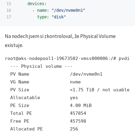
15

devices
:
16

-
name
:
"
/dev/nvme0n1"
type
:
"
disk"
Na nodech jsem si zkontroloval, že Physical Volume
existuje.
root@aks-nodepool1-19673502-vmss000006:/# pvdisp
  --- Physical volume ---

  PV Name               /dev/nvme0n1

  VG Name               nvme

  PV Size               <1.75 TiB / not usable <
  Allocatable           yes

  PE Size               4.00 MiB

  Total PE              457854

  Free PE               457598

  Allocated PE          256
