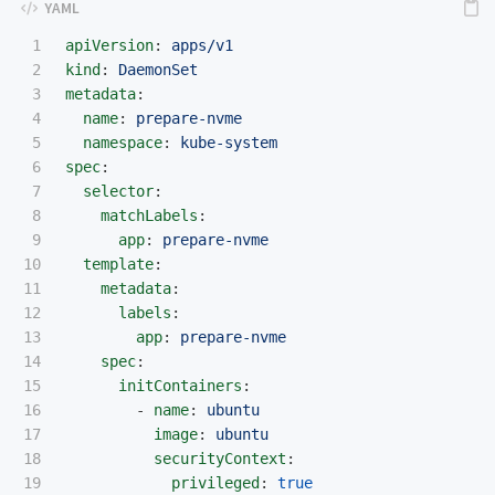
1

apiVersion
:
apps/v1
2

kind
:
DaemonSet
3

metadata
:
4

name
:
prepare-nvme
5

namespace
:
kube-system
6

spec
:
7

selector
:
8

matchLabels
:
9

app
:
prepare-nvme
10

template
:
11

metadata
:
12

labels
:
13

app
:
prepare-nvme
14

spec
:
15

initContainers
:
16

-
name
:
ubuntu
17

image
:
ubuntu
18

securityContext
:
19

privileged
:
true