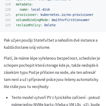
119

metadata
:
120

name
:
local-disk
121

provisioner
:
kubernetes.io/no-provisioner
122

volumeBindingMode
:
WaitForFirstConsumer
reclaimPolicy
:
Delete
Pak už jen použiji StatefulSet a nahodím dvě instance a
každá dostane svůj volume.
Platí, že máme lépe vyřešenou bezpečnost, scheduler je
schopen pochopit která storage kde je, takže nedojde k
zásekům typu Pod je přiřazen na node, ale ten adresář
tam není a už i přípravné práce jsou řešeny automaticky.
Ale stále jsou tu nevýhody:
Tento model vytvoří PV z fyzického zařízení - pokud
máme jednu NVMe kartu (třeba u VM L8s_v2), bude