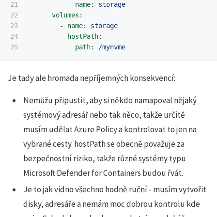
21

name
:
storage
22

volumes
:
23

-
name
:
storage
24

hostPath
:
path
:
/mynvme
Je tady ale hromada nepříjemných konsekvencí:
Nemůžu připustit, aby si někdo namapoval nějaký
systémový adresář nebo tak něco, takže určitě
musím udělat Azure Policy a kontrolovat to jen na
vybrané cesty. hostPath se obecně považuje za
bezpečnostní riziko, takže různé systémy typu
Microsoft Defender for Containers budou řvát.
Je to jak vidno všechno hodně ruční - musím vytvořit
disky, adresáře a nemám moc dobrou kontrolu kde