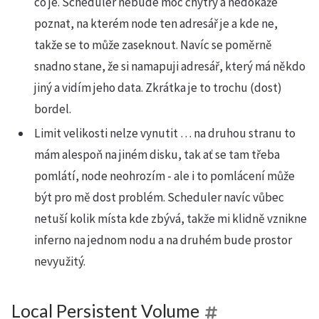
co je. Scheduler nebude moc chytrý a nedokáže
poznat, na kterém node ten adresář je a kde ne,
takže se to může zaseknout. Navíc se poměrně
snadno stane, že si namapuji adresář, který má někdo
jiný a vidím jeho data. Zkrátka je to trochu (dost)
bordel.
Limit velikosti nelze vynutit … na druhou stranu to
mám alespoň na jiném disku, tak ať se tam třeba
pomlátí, node neohrozím - ale i to pomlácení může
být pro mě dost problém. Scheduler navíc vůbec
netuší kolik místa kde zbývá, takže mi klidně vznikne
inferno na jednom nodu a na druhém bude prostor
nevyužitý.
Local Persistent Volume