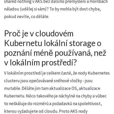
shared nothing v AKS bez dalšího přemýšlení a Hornbach
náladou (udělej si sám)? To by mohla být dost chyba,
pokud nevíte, co děláte.
Proč je v cloudovém
Kubernetu lokální storage o
poznání méně používaná, než
v lokálním prostředí?
V lokálním prostředí je celkem časté, že nody Kubernetes
clusteru jsou opečovávané sněhové vločky - jsou
mutable. Děláte jim tam aktualizace OS, aktualizace
Kubernetu. Něco takového je náchylné na chyby a vůbec
to neškáluje do rozměrů a požadavků na spolehlivost,
kterou vyžadujete od cloudu. Proto AKS nody