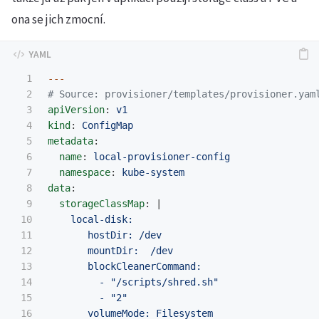
ona se jich zmocní.
1

---
2

# Source: provisioner/templates/provisioner.yam
3

apiVersion
:
v1
4

kind
:
ConfigMap
5

metadata
:
6

name
:
local-provisioner-config
7

namespace
:
kube-system
8

data
:
9

storageClassMap
:
|
10

local-disk:
11

hostDir: /dev
12

mountDir:  /dev
13

blockCleanerCommand:
14

- "/scripts/shred.sh"
15

- "2"
16

volumeMode: Filesystem