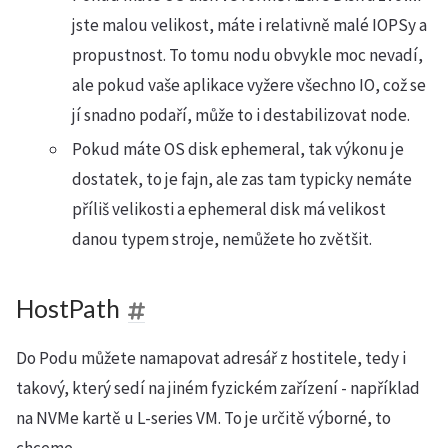
jste malou velikost, máte i relativně malé IOPSy a
propustnost. To tomu nodu obvykle moc nevadí,
ale pokud vaše aplikace vyžere všechno IO, což se
jí snadno podaří, může to i destabilizovat node.
Pokud máte OS disk ephemeral, tak výkonu je
dostatek, to je fajn, ale zas tam typicky nemáte
příliš velikosti a ephemeral disk má velikost
danou typem stroje, nemůžete ho zvětšit.
HostPath
Do Podu můžete namapovat adresář z hostitele, tedy i
takový, který sedí na jiném fyzickém zařízení - například
na NVMe kartě u L-series VM. To je určitě výborné, to
chceme.