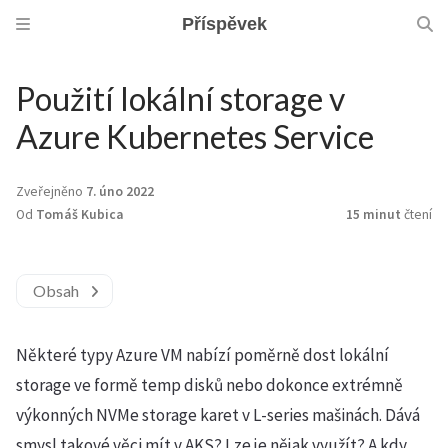
Příspěvek
Použití lokální storage v
Azure Kubernetes Service
Zveřejněno
7. úno 2022
Od
Tomáš Kubica
15 minut
čtení
Obsah
Některé typy Azure VM nabízí poměrně dost lokální
storage ve formě temp disků nebo dokonce extrémně
výkonných NVMe storage karet v L-series mašinách. Dává
smysl takové věci mít v AKS? Lze je nějak využít? A kdy