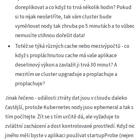
doreplikovat a co když to trvá několik hodin? Pokud
si to nijak neošetříte, tak vám cluster bude
vyměňovat nody tak zhruba po 5 minutách a to vůbec
nemusíte stihnou dořešit data!
Totéž se týká různých cache nebo mezivýpočtů - co
když s propláchnutou cache má vaše aplikace
desetinový výkon a zavlažit ji trvá 30 minut? A
mezitím se cluster upgraduje a proplachuje a
proplachuje?
Jinak řečeno - události ztráty dat jsou v cloudu daleko
častější, protože Kubernetes nody jsou ephemeral a tak s
tím počítejte. Žít se s tím určitě dá, ale vyžaduje to
zvláštní zacházení a dost kontrolované prostředí. Když nic
jiného měli byste v aplikaci používat startupProbe (nejen