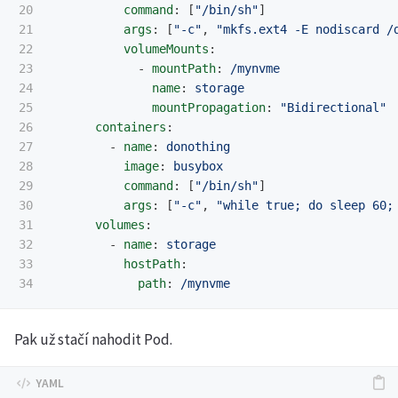
20

command
:
[
"
/bin/sh"
]
21

args
:
[
"
-c"
,
"
mkfs.ext4
-E
nodiscard
/
22

volumeMounts
:
23

-
mountPath
:
/mynvme
24

name
:
storage
25

mountPropagation
:
"
Bidirectional"
26

containers
:
27

-
name
:
donothing
28

image
:
busybox
29

command
:
[
"
/bin/sh"
]
30

args
:
[
"
-c"
,
"
while
true;
do
sleep
60;
31

volumes
:
32

-
name
:
storage
33

hostPath
:
path
:
/mynvme
Pak už stačí nahodit Pod.