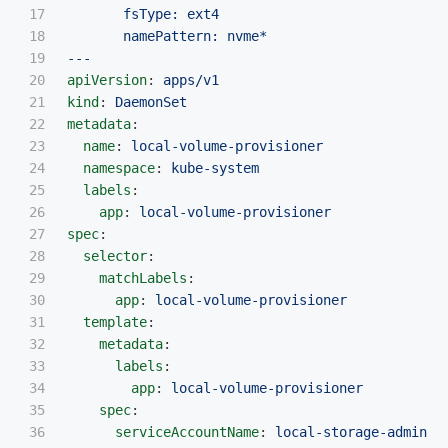
17

fsType: ext4
18

namePattern: nvme*
19

---
20

apiVersion
:
apps/v1
21

kind
:
DaemonSet
22

metadata
:
23

name
:
local-volume-provisioner
24

namespace
:
kube-system
25

labels
:
26

app
:
local-volume-provisioner
27

spec
:
28

selector
:
29

matchLabels
:
30

app
:
local-volume-provisioner
31

template
:
32

metadata
:
33

labels
:
34

app
:
local-volume-provisioner
35

spec
:
36

serviceAccountName
:
local-storage-admin