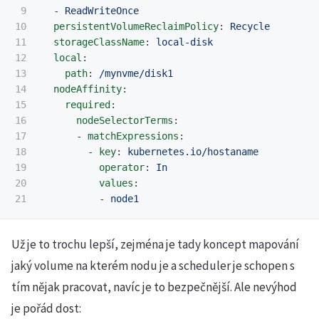
9

-
ReadWriteOnce
10

persistentVolumeReclaimPolicy
:
Recycle
11

storageClassName
:
local-disk
12

local
:
13

path
:
/mynvme/disk1
14

nodeAffinity
:
15

required
:
16

nodeSelectorTerms
:
17

-
matchExpressions
:
18

-
key
:
kubernetes.io/hostaname
19

operator
:
In
20

values
:
-
node1
Už je to trochu lepší, zejména je tady koncept mapování
jaký volume na kterém nodu je a scheduler je schopen s
tím nějak pracovat, navíc je to bezpečnější. Ale nevýhod
je pořád dost: