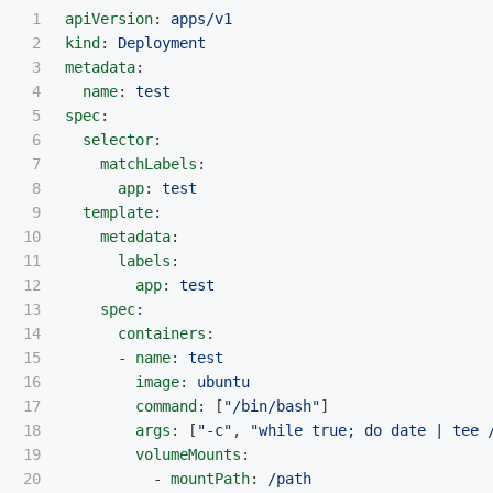
1

apiVersion
:
apps/v1
2

kind
:
Deployment
3

metadata
:
4

name
:
test
5

spec
:
6

selector
:
7

matchLabels
:
8

app
:
test
9

template
:
10

metadata
:
11

labels
:
12

app
:
test
13

spec
:
14

containers
:
15

-
name
:
test
16

image
:
ubuntu
17

command
:
[
"
/bin/bash"
]
18

args
:
[
"
-c"
,
"
while
true;
do
date
|
tee
19

volumeMounts
:
20

-
mountPath
:
/path