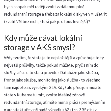
bych naopak měl raději zvolit vzdálenou plně
redundantní storage a třeba za lokální disky ve VM ušetřit
(zvolit VM bez nich, která pak je o fous levnější)?
Kdy může dávat lokální
storage v AKS smysl?
Vždy tvrdím, že state je to nejsložitější a způsobuje to ty
největší průšvihy, takže pokud můžete, pryč s ním do
služby, ať se o to stará provider. Databáze jako služba,
fronta jako služba, monitoring jako služba - to všechno
tam najdete a s vysokými SLA. Když ale přecijen musíte
state v Kubernetu mít, zvolte ideálně zónově
redundantní storage, ať máte menší práci s přemýšlením
o architektuře v případě výpadku AZ (tzn. ZRS disky,