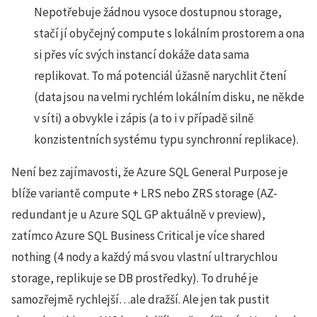
Nepotřebuje žádnou vysoce dostupnou storage,
stačí jí obyčejný compute s lokálním prostorem a ona
si přes víc svých instancí dokáže data sama
replikovat. To má potenciál úžasně narychlit čtení
(data jsou na velmi rychlém lokálním disku, ne někde
v síti) a obvykle i zápis (a to i v případě silně
konzistentních systému typu synchronní replikace).
Není bez zajímavosti, že Azure SQL General Purpose je
blíže variantě compute + LRS nebo ZRS storage (AZ-
redundant je u Azure SQL GP aktuálně v preview),
zatímco Azure SQL Business Critical je více shared
nothing (4 nody a každý má svou vlastní ultrarychlou
storage, replikuje se DB prostředky). To druhé je
samozřejmě rychlejší…ale dražší. Ale jen tak pustit