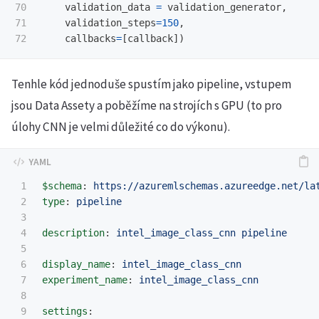
70

validation_data
=
validation_generator
,
71

validation_steps
=
150
,
callbacks
=
[
callback
])
Tenhle kód jednoduše spustím jako pipeline, vstupem
jsou Data Assety a poběžíme na strojích s GPU (to pro
úlohy CNN je velmi důležité co do výkonu).
1

$schema
:
https://azuremlschemas.azureedge.net/la
2

type
:
pipeline
3

4

description
:
intel_image_class_cnn pipeline
5

6

display_name
:
intel_image_class_cnn
7

experiment_name
:
intel_image_class_cnn
8

9

settings
: