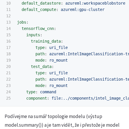
10

default_datastore
:
azureml:workspaceblobstore
11

default_compute
:
azureml:gpu-cluster
12

13

jobs
:
14

tensorflow_cnn
:
15

inputs
:
16

training_data
:
17

type
:
uri_file
18

path
:
azureml:IntelImageClassification-t
19

mode
:
ro_mount
20

test_data
:
21

type
:
uri_file
22

path
:
azureml:IntelImageClassification-t
23

mode
:
ro_mount
24

type
:
command
component
:
file:../components/intel_image_cl
Podívejme na sumář topologie modelu (výstup
model.summary()) a je tam vidět, že i přestože je model