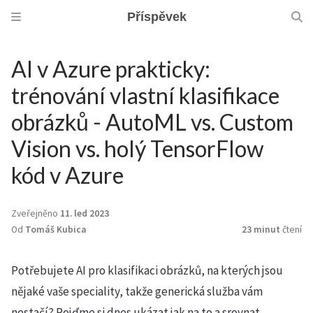
Příspěvek
AI v Azure prakticky:
trénování vlastní klasifikace
obrázků - AutoML vs. Custom
Vision vs. holý TensorFlow
kód v Azure
Zveřejněno
11. led 2023
Od
Tomáš Kubica
23 minut
čtení
Potřebujete AI pro klasifikaci obrázků, na kterých jsou
nějaké vaše speciality, takže generická služba vám
nestačí? Pojďme si dnes ukázat jak na to a srovnat