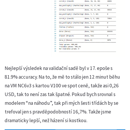
Nejlepší výsledek na validační sadě byl v 17. epoše s
81.9% accuracy. Na to, že mě to stálo jen 12 minut běhu
na VM NC6v3 s kartou V100 ve spot ceně, takže asi 0,26
USD, tak to není zas tak špatné. Pokud bych srovnal s
modelem “na náhodu”, tak při mých šesti třídách by se
trefoval jen s pravděpodobností 16,7%. Takže jsme
dramaticky lepší, než házení si kostkou.