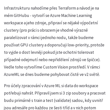
Infrastrukturu nahodíme přes Terraform a návod je na
mém GitHubu - vytvoří se Azure Machine Learning
workspace a jeho zdroje, připraví se nějaké výpočetní
clustery (pro práci s obrazem je vhodné výrazně
paralelizovat v rámci jednoho nodu, takže budeme
používat GPU clustery a doporučuji low-priority, protože
to vyjde o dost levněji pokud jste ochotni tolerovat
případné odejmutí nebo nepřidělení zdrojů ve špičce).
Vedle toho vytvoříme Custom Vision prostředí. V rámci
AzureML se dnes budeme pohybovat čistě ve v2 světě.
Pro účely zpracování v Azure ML si data do workspace
potřebuji nahrát. Připravil jsem si 3 zip soubory a pracovat
budu primárně s train a test (validate) sadou, kdy uvnitř
jsou adresáře pro každou ze šesti tříd a v nich potom