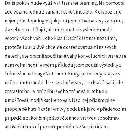
Další pokus bude využívat transfer learning. Na pomoc si
zde vezmu jednu z variant resnet modelu. K dispozici je
nejen jeho topologie (jak jsou jednotlivé vrstvy zapojeny
do sebe a co dělají), ale dostanete i výsledný model
včetně všech vah. Jeho klasifikační část nás nezajímá,
protože tu si právě chceme dotrénovat sami na svých
datech, ale pracně spočítané váhy konvolučních vrstev se
nám velmi hodí (v mém příkladu jsem použil výsledky z
trénování na ImageNet sadě). Funguje to tedy tak, že si
načtu tento model bez svrchní vrstvy pro klasifikaci, ale
zmrazím ho - v průběhu svého trénování nebudu
umožňovat modifikaci jeho vah. Nad něj přidám plně
propojené klasifikační vrstvy podobně jako v předchozím
případě a zakončím je šestičlennou vrstvou se softmax
aktivační funkcí pro můj problém se šesti třídami.