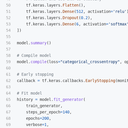
50

tf
.
keras
.
layers
.
Flatten
(),
51

tf
.
keras
.
layers
.
Dense
(
512
,
activation
=
'
relu
'
52

tf
.
keras
.
layers
.
Dropout
(
0.2
),
53

tf
.
keras
.
layers
.
Dense
(
6
,
activation
=
'
softmax
54

])
55

56

model
.
summary
()
57

58

59

model
.
compile
(
loss
=
"
categorical_crossentropy
"
,
o
60

61

62

callback
=
tf
.
keras
.
callbacks
.
EarlyStopping
(
moni
63

64

65

history
=
model
.
fit_generator
(
66

train_generator
,
67

steps_per_epoch
=
140
,
68

epochs
=
200
,
69

verbose
=
1
,