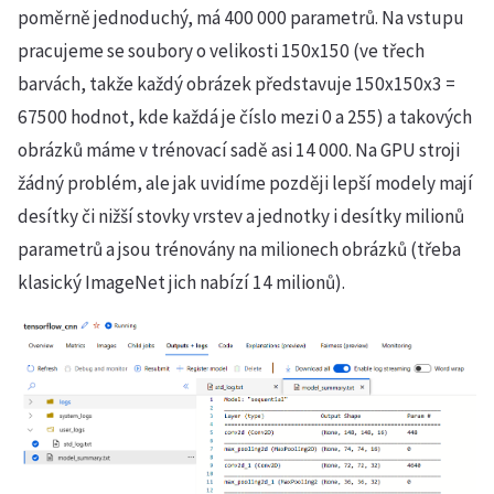
poměrně jednoduchý, má 400 000 parametrů. Na vstupu
pracujeme se soubory o velikosti 150x150 (ve třech
barvách, takže každý obrázek představuje 150x150x3 =
67500 hodnot, kde každá je číslo mezi 0 a 255) a takových
obrázků máme v trénovací sadě asi 14 000. Na GPU stroji
žádný problém, ale jak uvidíme později lepší modely mají
desítky či nižší stovky vrstev a jednotky i desítky milionů
parametrů a jsou trénovány na milionech obrázků (třeba
klasický ImageNet jich nabízí 14 milionů).