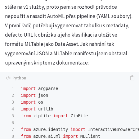
stále na v1 služby, proto jsem se rozhodl průvodce
nepoužít a nasadit AutoML přes pipeline (YAML soubory).
V první řadě potřebuji vygenerovat tabulku s metadaty,
defacto URL k obrázku a jeho klasifikaci a uložit ve
formátu MLTable jako Data Asset. Jak nahrání tak
vygenerování JSON a MLTable manifestu jsem obstaral
upraveným skriptem z dokumentace:
1

import
argparse
2

import
json
3

import
os
4

import
urllib
5

from
zipfile
import
ZipFile
6

7

from
azure.identity
import
InteractiveBrowserCr
8

from
azure.ai.ml
import
MLClient