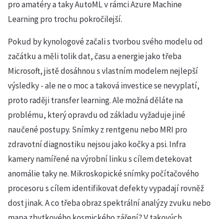
pro amatéry a taky AutoML v rámci Azure Machine
Learning pro trochu pokročilejší.
Pokud by kynologové začali s tvorbou svého modelu od
začátku a měli tolik dat, času a energie jako třeba
Microsoft, jistě dosáhnou s vlastním modelem nejlepší
výsledky - ale ne o moc a taková investice se nevyplatí,
proto raději transfer learning. Ale možná děláte na
problému, který opravdu od základu vyžaduje jiné
naučené postupy. Snímky z rentgenu nebo MRI pro
zdravotní diagnostiku nejsou jako kočky a psi. Infra
kamery namířené na výrobní linku s cílem detekovat
anomálie taky ne. Mikroskopické snímky počítačového
procesoru s cílem identifikovat defekty vypadají rovněž
dost jinak. A co třeba obraz spektrální analýzy zvuku nebo
mapa zbytkového kosmického záření? V takových