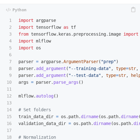
1

import
argparse
2

import
tensorflow
as
tf
3

from
tensorflow.keras.preprocessing.image
import
4

import
mlflow
5

import
os
6

7

parser
=
argparse
.
ArgumentParser
(
"
prep
"
)
8

parser
.
add_argument
(
"
--training-data
"
,
type
=
str
,
9

parser
.
add_argument
(
"
--test-data
"
,
type
=
str
,
hel
10

args
=
parser
.
parse_args
()
11

12

mlflow
.
autolog
()
13

14

15

train_data_dir
=
os
.
path
.
dirname
(
os
.
path
.
dirname
16

validation_data_dir
=
os
.
path
.
dirname
(
os
.
path
.
di
17

18
