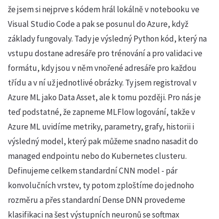
že jsem si nejprve s kódem hrál lokálně v notebooku ve
Visual Studio Code a pak se posunul do Azure, když
základy fungovaly. Tady je výsledný Python kód, který na
vstupu dostane adresáře pro trénování a pro validaci ve
formátu, kdy jsou v něm vnořené adresáře pro každou
třídu a v ní už jednotlivé obrázky. Ty jsem registroval v
Azure ML jako Data Asset, ale k tomu později. Pro nás je
teď podstatné, že zapneme MLFlow logování, takže v
Azure ML uvidíme metriky, parametry, grafy, historii i
výsledný model, který pak můžeme snadno nasadit do
managed endpointu nebo do Kubernetes clusteru.
Definujeme celkem standardní CNN model - pár
konvolučních vrstev, ty potom zploštíme do jednoho
rozměru a přes standardní Dense DNN provedeme
klasifikaci na šest výstupních neuronů se softmax