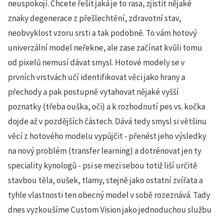
neuspokojí. Chcete řešit jaká je to rasa, zjistit nějaké
znaky degenerace z přešlechtění, zdravotní stav,
neobvyklost vzoru srsti a tak podobně. To vám hotový
univerzální model neřekne, ale zase začínat kvůli tomu
od pixelů nemusí dávat smysl. Hotové modely se v
prvních vrstvách učí identifikovat věci jako hrany a
přechody a pak postupně vytahovat nějaké vyšší
poznatky (třeba ouška, oči) a k rozhodnutí pes vs. kočka
dojde až v pozdějších částech. Dává tedy smysl si většinu
věcí z hotového modelu vypůjčit - přenést jeho výsledky
na nový problém (transfer learning) a dotrénovat jen ty
speciality kynologů - psi se mezi sebou totiž liší určitě
stavbou těla, oušek, tlamy, stejně jako ostatní zvířata a
tyhle vlastnosti ten obecný model v sobě rozeznává. Tady
dnes vyzkoušíme Custom Vision jako jednoduchou službu