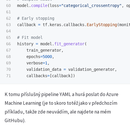
60

model
.
compile
(
loss
=
"
categorical_crossentropy
"
,
o
61

62

63

callback
=
tf
.
keras
.
callbacks
.
EarlyStopping
(
moni
64

65

66

history
=
model
.
fit_generator
(
67

train_generator
,
68

epochs
=
5000
,
69

verbose
=
1
,
70

validation_data
=
validation_generator
,
callbacks
=
[
callback
])
K tomu příslušný pipeline YAML a hurá poslat do Azure
Machine Learning (je to skoro totéž jako v předchozím
příkladu, takže zde neuvádím, ale najdete na mém
GitHubu).