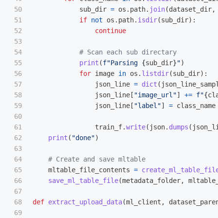
50

sub_dir
=
os
.
path
.
join
(
dataset_dir
,
51

if
not
os
.
path
.
isdir
(
sub_dir
):
52

continue
53

54

55

print
(
f
"
Parsing 
{
sub_dir
}
"
)
56

for
image
in
os
.
listdir
(
sub_dir
):
57

json_line
=
dict
(
json_line_samp
58

json_line
[
"
image_url
"
]
+=
f
"
{
cl
59

json_line
[
"
label
"
]
=
class_name
60

61

train_f
.
write
(
json
.
dumps
(
json_l
62

print
(
"
done
"
)
63

64

65

mltable_file_contents
=
create_ml_table_fil
66

save_ml_table_file
(
metadata_folder
,
mltable
67

68

def
extract_upload_data
(
ml_client
,
dataset_pare
69
