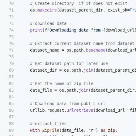
70

71

os
.
makedirs
(
dataset_parent_dir
,
exist_ok
=
Tr
72

73

74

print
(
f
"
Downloading data from 
{
download_url
75

76

77

dataset_name
=
os
.
path
.
basename
(
download_ur
78

79

80

dataset_dir
=
os
.
path
.
join
(
dataset_parent_d
81

82

83

data_file
=
os
.
path
.
join
(
dataset_parent_dir
84

85

86

urllib
.
request
.
urlretrieve
(
download_url
,
fi
87

88

89

with
ZipFile
(
data_file
,
"
r
"
)
as
zip
: