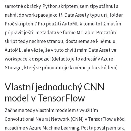
samotné obrázky. Python skriptem jsem zipy stáhnul a
nahrál do workspace jako tři Data Assety typu uri_folder.
Proč skriptem? Pro použití AutoML k tomu totiž musím
připravit ještě metadata ve formě MLTable. Prozatím
skript tedy nechme stranou, dostaneme se k němu u
AutoML, ale vězte, že v tuto chvíli mám Data Asset ve
workspace k dispozici (defacto je to adresář v Azure
Storage, který se přimountuje k mému jobu s kódem).
Vlastní jednoduchý CNN
model v TensorFlow
Začneme tedy vlastním modelem s využitím
Convolutional Neural Network (CNN) v TensorFlow a kód
nasadíme v Azure Machine Learning. Postupoval jsem tak,