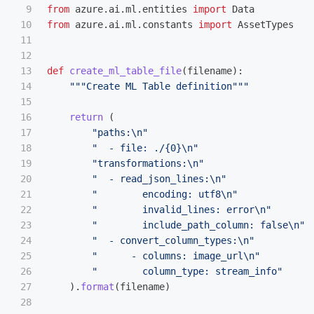
9

from
azure.ai.ml.entities
import
Data
10

from
azure.ai.ml.constants
import
AssetTypes
11

12

13

def
create_ml_table_file
(
filename
):
14

"""
Create ML Table definition
"""
15

16

return 
(
17

"
paths:
\n
"
18

"
  - file: ./{0}
\n
"
19

"
transformations:
\n
"
20

"
  - read_json_lines:
\n
"
21

"
        encoding: utf8
\n
"
22

"
        invalid_lines: error
\n
"
23

"
        include_path_column: false
\n
"
24

"
  - convert_column_types:
\n
"
25

"
      - columns: image_url
\n
"
26

"
        column_type: stream_info
"
27

).
format
(
filename
)
28
