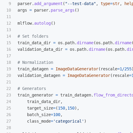
9

parser
.
add_argument
(
"
--test-data
"
,
type
=
str
,
hel
10

args
=
parser
.
parse_args
()
11

12

mlflow
.
autolog
()
13

14

15

train_data_dir
=
os
.
path
.
dirname
(
os
.
path
.
dirname
16

validation_data_dir
=
os
.
path
.
dirname
(
os
.
path
.
di
17

18

19

train_datagen
=
ImageDataGenerator
(
rescale
=
1
/
255
20

validation_datagen
=
ImageDataGenerator
(
rescale
=
21

22

23

train_generator
=
train_datagen
.
flow_from_direct
24

train_data_dir
,
25

target_size
=
(
150
,
150
),
26

batch_size
=
100
,
27

class_mode
=
'
categorical
'
)
28
