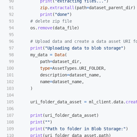
90

print
(
"
extracting files...
"
)
91

zip
.
extractall
(
path
=
dataset_parent_dir
)
92

print
(
"
done
"
)
93

94

os
.
remove
(
data_file
)
95

96

97

print
(
"
Uploading data to blob storage
"
)
98

my_data
=
Data
(
99

path
=
dataset_dir
,
100

type
=
AssetTypes
.
URI_FOLDER
,
101

description
=
dataset_name
,
102

name
=
dataset_name
,
103

)
104

105

uri_folder_data_asset
=
ml_client
.
data
.
crea
106

107

print
(
uri_folder_data_asset
)
108

print
(
""
)
109

print
(
"
Path to folder in Blob Storage:
"
)
110

print
(
uri_folder_data_asset
.
path
)