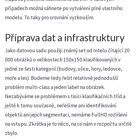
případech možná sáhnete po vytváření plně vlastního
modelu. To taky pro srovnání vyzkouším.
Příprava dat a infrastruktury
Jako datovou sadu použiji známý set od Intelu čítající 20
000 obrázků o velikostech 150x150 klasifikovaných v
jedné ze šesti kategorií (budovy, ulice, hory, ledovce,
moře a les). Budeme tedy řešit relativně jednodušší
problém multi-class a jeden label na obrázek.
Nezabýváme se problémem s tisíci klasifikačních tříd a
ještě k tomu současně, neřešíme ani identifikování
objektů ani jejich segmentaci, nemáme FullHD rozlišení
na vstupu. Zkrátka je to něco, na co nám v rozpočtu určitě
zbylo.