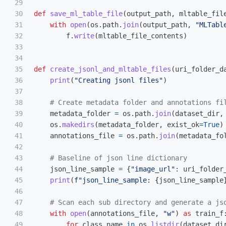
29

30

def
save_ml_table_file
(
output_path
,
mltable_fil
31

with
open
(
os
.
path
.
join
(
output_path
,
"
MLTabl
32

f
.
write
(
mltable_file_contents
)
33

34

35

def
create_jsonl_and_mltable_files
(
uri_folder_d
36

print
(
"
Creating jsonl files
"
)
37

38

39

metadata_folder
=
os
.
path
.
join
(
dataset_dir
,
40

os
.
makedirs
(
metadata_folder
,
exist_ok
=
True
)
41

annotations_file
=
os
.
path
.
join
(
metadata_fo
42

43

44

json_line_sample
=
{
"
image_url
"
:
uri_folder
45

print
(
f
"
json_line_sample: 
{
json_line_sample
46

47

48

with
open
(
annotations_file
,
"
w
"
)
as
train_f
49

for
class_name
in
os
.
listdir
(
dataset_di