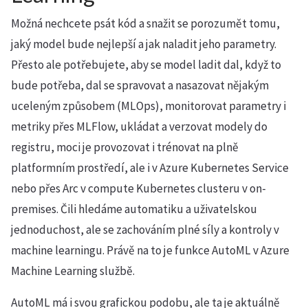
Možná nechcete psát kód a snažit se porozumět tomu,
jaký model bude nejlepší a jak naladit jeho parametry.
Přesto ale potřebujete, aby se model ladit dal, když to
bude potřeba, dal se spravovat a nasazovat nějakým
uceleným způsobem (MLOps), monitorovat parametry i
metriky přes MLFlow, ukládat a verzovat modely do
registru, moci je provozovat i trénovat na plně
platformním prostředí, ale i v Azure Kubernetes Service
nebo přes Arc v compute Kubernetes clusteru v on-
premises. Čili hledáme automatiku a uživatelskou
jednoduchost, ale se zachováním plné síly a kontroly v
machine learningu. Právě na to je funkce AutoML v Azure
Machine Learning službě.
AutoML má i svou grafickou podobu, ale ta je aktuálně