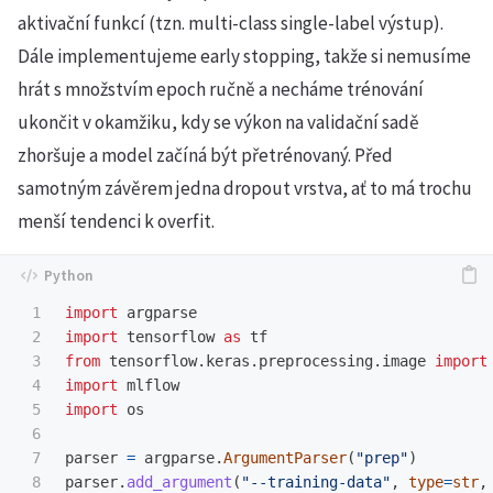
aktivační funkcí (tzn. multi-class single-label výstup).
Dále implementujeme early stopping, takže si nemusíme
hrát s množstvím epoch ručně a necháme trénování
ukončit v okamžiku, kdy se výkon na validační sadě
zhoršuje a model začíná být přetrénovaný. Před
samotným závěrem jedna dropout vrstva, ať to má trochu
menší tendenci k overfit.
1

import
argparse
2

import
tensorflow
as
tf
3

from
tensorflow.keras.preprocessing.image
import
4

import
mlflow
5

import
os
6

7

parser
=
argparse
.
ArgumentParser
(
"
prep
"
)
8

parser
.
add_argument
(
"
--training-data
"
,
type
=
str
,