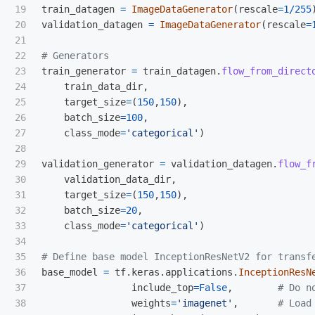
19

train_datagen
=
ImageDataGenerator
(
rescale
=
1
/
255
20

validation_datagen
=
ImageDataGenerator
(
rescale
=
21

22

23

train_generator
=
train_datagen
.
flow_from_direct
24

train_data_dir
,
25

target_size
=
(
150
,
150
),
26

batch_size
=
100
,
27

class_mode
=
'
categorical
'
)
28

29

validation_generator
=
validation_datagen
.
flow_f
30

validation_data_dir
,
31

target_size
=
(
150
,
150
),
32

batch_size
=
20
,
33

class_mode
=
'
categorical
'
)
34

35

36

base_model
=
tf
.
keras
.
applications
.
InceptionResN
37

include_top
=
False
,
38

weights
=
'
imagenet
'
,