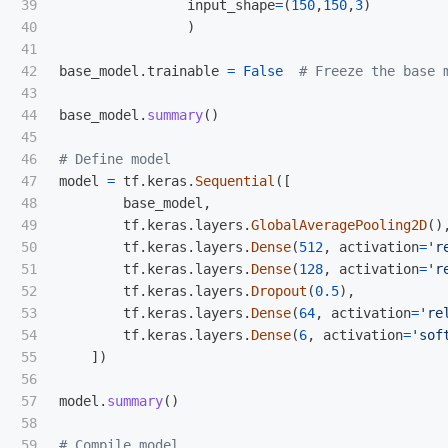
39

input_shape
=
(
150
,
150
,
3
)
40

)
41

42

base_model
.
trainable
=
False
43

44

base_model
.
summary
()
45

46

47

model
=
tf
.
keras
.
Sequential
([
48

base_model
,
49

tf
.
keras
.
layers
.
GlobalAveragePooling2D
()
50

tf
.
keras
.
layers
.
Dense
(
512
,
activation
=
'
r
51

tf
.
keras
.
layers
.
Dense
(
128
,
activation
=
'
r
52

tf
.
keras
.
layers
.
Dropout
(
0.5
),
53

tf
.
keras
.
layers
.
Dense
(
64
,
activation
=
'
re
54

tf
.
keras
.
layers
.
Dense
(
6
,
activation
=
'
sof
55

])
56

57

model
.
summary
()
58

59
