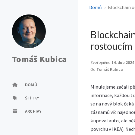
Domů
Blockchain o
Blockchain
rostoucím 
Tomáš Kubica
Zveřejněno
14. dub 2024
Od
Tomáš Kubica
DOMŮ
Minule jsme začali pě
informace, každou tr
ŠTÍTKY
se na nový blok čeká
ARCHIVY
záznamů víc najednou
kupoval auto, ale něk
povrchu v IKEA). Nec