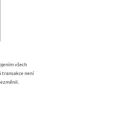
pojením všech
á transakce není
nezměnil.