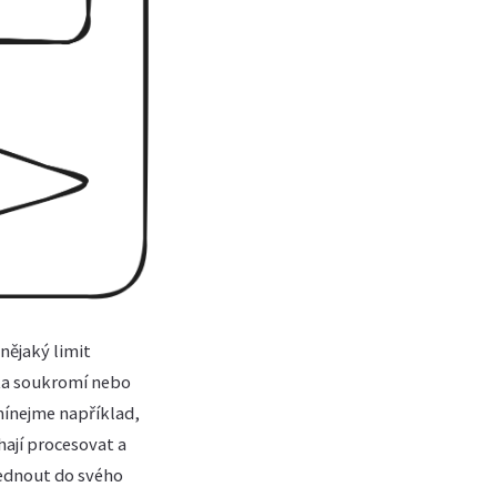
nějaký limit
ska soukromí nebo
mínejme například,
hají procesovat a
 sednout do svého