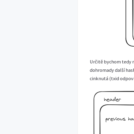
Určitě bychom tedy mo
dohromady další hash 
cinknutá (txid odpov