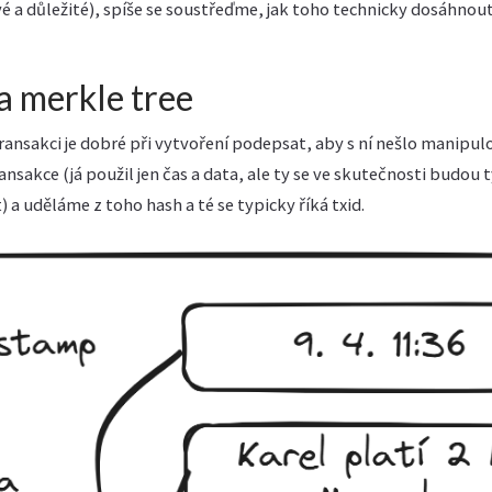
mavé a důležité), spíše se soustřeďme, jak toho technicky dosáhnout
a merkle tree
ransakci je dobré při vytvoření podepsat, aby s ní nešlo manipul
sakce (já použil jen čas a data, ale ty se ve skutečnosti budou 
) a uděláme z toho hash a té se typicky říká txid.