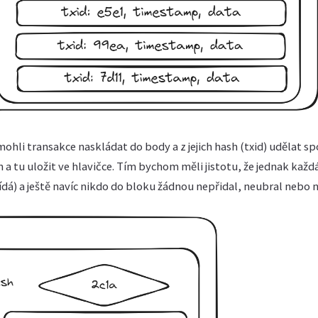
hli transakce naskládat do body a z jejich hash (txid) udělat s
a tu uložit ve hlavičce. Tím bychom měli jistotu, že jednak každ
ídá) a ještě navíc nikdo do bloku žádnou nepřidal, neubral nebo 