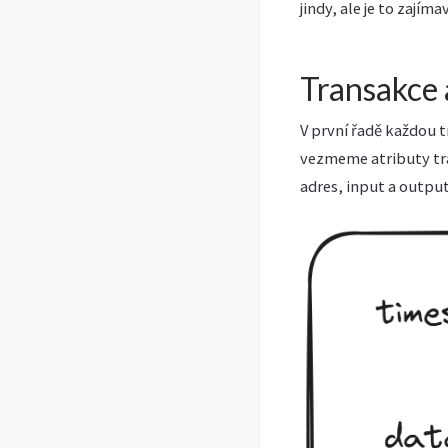
jindy, ale je to zají
Transakce 
V první řadě každou t
vezmeme atributy tran
adres, input a output