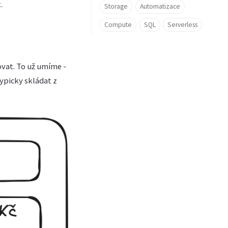
.
Storage
Automatizace
Compute
SQL
Serverless
ovat. To už umíme -
typicky skládat z