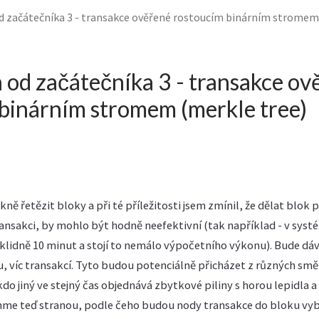
d začátečníka 3 - transakce ověřené rostoucím binárním stromem
 od začátečníka 3 - transakce ov
binárním stromem (merkle tree)
kně řetězit bloky a při té příležitosti jsem zmínil, že dělat blok
ansakci, by mohlo být hodně neefektivní (tak například - v sys
 klidně 10 minut a stojí to nemálo výpočetního výkonu). Bude dá
, víc transakcí. Tyto budou potenciálně přicházet z různých smě
do jiný ve stejný čas objednává zbytkové piliny s horou lepidla 
hme teď stranou, podle čeho budou nody transakce do bloku vyb