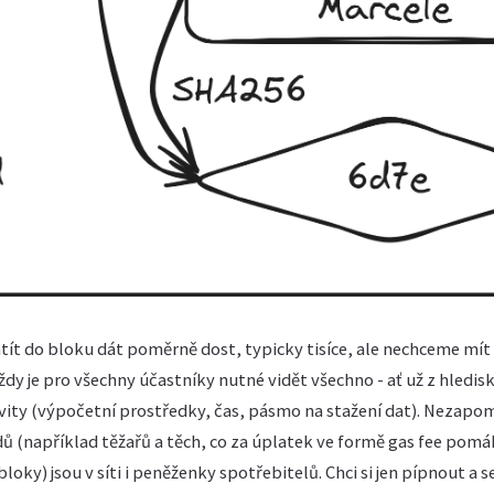
ít do bloku dát poměrně dost, typicky tisíce, ale nechceme mít 
ždy je pro všechny účastníky nutné vidět všechno - ať už z hledi
ivity (výpočetní prostředky, čas, pásmo na stažení dat). Nezapo
ů (například těžařů a těch, co za úplatek ve formě gas fee pomá
bloky) jsou v síti i peněženky spotřebitelů. Chci si jen pípnout a