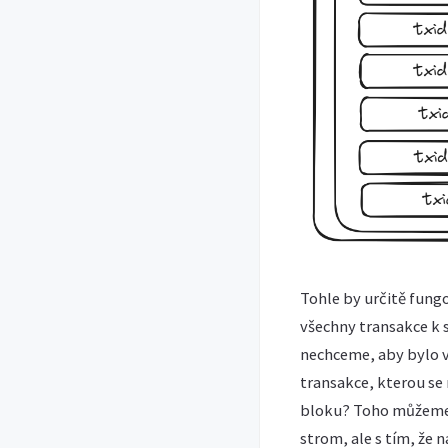
Tohle by určitě fungo
všechny transakce k s
nechceme, aby bylo vš
transakce, kterou se
bloku? Toho můžeme d
strom, ale s tím, že n