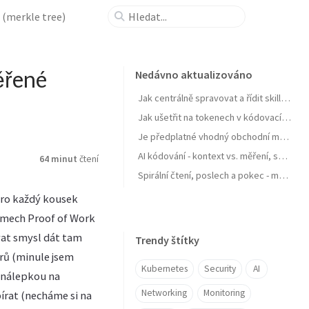
 (merkle tree)
ěřené
Nedávno aktualizováno
Jak centrálně spravovat a řídit skills pro agenty a zejména jejich samostatné zlepšování
Jak ušetřit na tokenech v kódovacích agentech typu GitHub Copilot
Je předplatné vhodný obchodní model pro AI produkt? Zdražuje AI? Zdražují tokeny? Nebo se jen najíždí na férový model?
AI kódování - kontext vs. měření, software jako paměť, váš software se učit nebudu, OpenClaw a chytrá domácnost
64 minut
čtení
Spirální čtení, poslech a pokec - moje AI workflow pro nasání knihy do mozku
 pro každý kousek
témech Proof of Work
vat smysl dát tam
Trendy štítky
rů (minule jsem
Kubernetes
Security
AI
a nálepkou na
Networking
Monitoring
írat (necháme si na