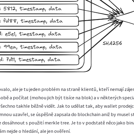
valo, ale je tu jeden problém na straně klientů, kteří nemají záje
obě a počítat (mohou jich být tisíce na blok) a v některých speci
echno takhle běžně vidět. Jak to udělat tak, aby wallet prodejc
 mnou uzavřel, se úspěšně zapsala do blockchain aniž by musel 
osáhnout s použití merkle tree. Je to v podstatě něco jako bin
ám nejde o hledání, ale jen ověření.