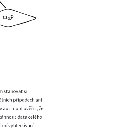
m stahovat si
álních případech ani
e aut mohl ověřit, že
stáhnout data celého
ární vyhledávací