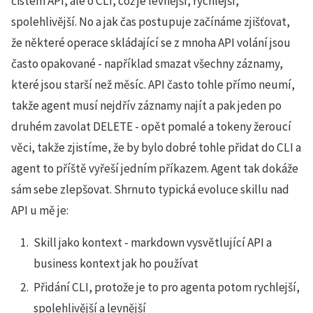
čistém API, ale o CLI, což je levnější, rychlejší,
spolehlivější. No a jak čas postupuje začínáme zjišťovat,
že některé operace skládající se z mnoha API volání jsou
často opakované - například smazat všechny záznamy,
které jsou starší než měsíc. API často tohle přímo neumí,
takže agent musí nejdřív záznamy najít a pak jeden po
druhém zavolat DELETE - opět pomalé a tokeny žeroucí
věci, takže zjistíme, že by bylo dobré tohle přidat do CLI a
agent to příště vyřeší jedním příkazem. Agent tak dokáže
sám sebe zlepšovat. Shrnuto typická evoluce skillu nad
API u mě je:
Skill jako kontext - markdown vysvětlující API a
business kontext jak ho používat
Přidání CLI, protože je to pro agenta potom rychlejší,
spolehlivější a levnější