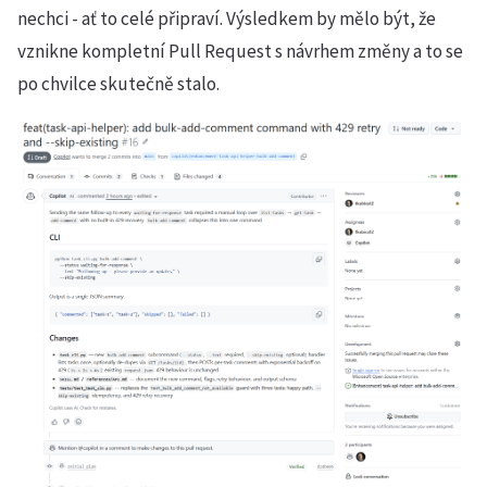
nechci - ať to celé připraví. Výsledkem by mělo být, že
vznikne kompletní Pull Request s návrhem změny a to se
po chvilce skutečně stalo.