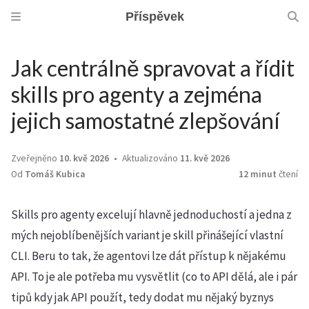
Příspěvek
Jak centrálně spravovat a řídit
skills pro agenty a zejména
jejich samostatné zlepšování
Zveřejněno
10. kvě 2026
Aktualizováno
11. kvě 2026
Od
Tomáš Kubica
12 minut
čtení
Skills pro agenty excelují hlavně jednoduchostí a jedna z
mých nejoblíbenějších variant je skill přinášející vlastní
CLI. Beru to tak, že agentovi lze dát přístup k nějakému
API. To je ale potřeba mu vysvětlit (co to API dělá, ale i pár
tipů kdy jak API použít, tedy dodat mu nějaký byznys