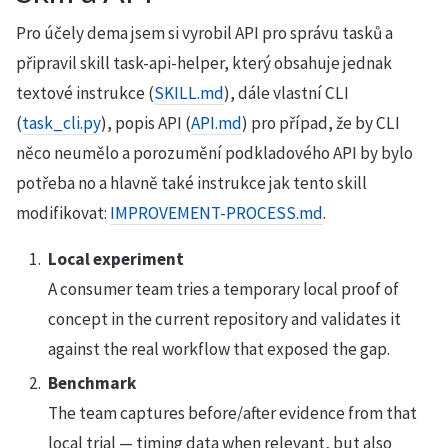
Pro účely dema jsem si vyrobil API pro správu tasků a
připravil skill task-api-helper, který obsahuje jednak
textové instrukce (
SKILL.md
), dále vlastní CLI
(
task_cli.py
), popis API (
API.md
) pro případ, že by CLI
něco neumělo a porozumění podkladového API by bylo
potřeba no a hlavně také instrukce jak tento skill
modifikovat:
IMPROVEMENT-PROCESS.md
.
Local experiment
A consumer team tries a temporary local proof of
concept in the current repository and validates it
against the real workflow that exposed the gap.
Benchmark
The team captures before/after evidence from that
local trial — timing data when relevant, but also