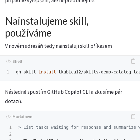
případné vylepšení, ale nepředbíhejme.
Nainstalujeme skill,
používáme
V novém adresáři tedy nainstaluji skill příkazem
gh skill 
install 
tkubica12/skills-demo-catalog ta
Následně spustím GitHub Copilot CLI a zkusíme pár
dotazů.
1

> List tasks waiting for response and summarize 
2
