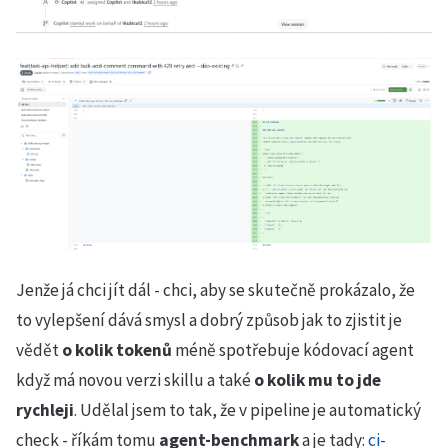
Jenže já chci jít dál - chci, aby se skutečně prokázalo, že
to vylepšení dává smysl a dobrý způsob jak to zjistit je
vědět
o kolik tokenů
méně spotřebuje kódovací agent
když má novou verzi skillu a také
o kolik mu to jde
rychleji
. Udělal jsem to tak, že v pipeline je automatický
check - říkám tomu
agent-benchmark
a je tady:
ci-