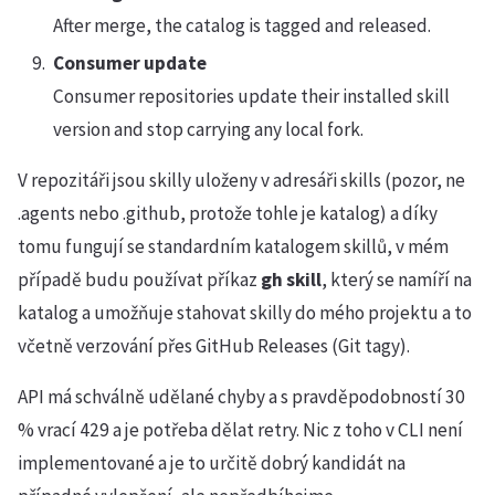
After merge, the catalog is tagged and released.
Consumer update
Consumer repositories update their installed skill
version and stop carrying any local fork.
V repozitáři jsou skilly uloženy v adresáři skills (pozor, ne
.agents nebo .github, protože tohle je katalog) a díky
tomu fungují se standardním katalogem skillů, v mém
případě budu používat příkaz
gh skill
, který se namíří na
katalog a umožňuje stahovat skilly do mého projektu a to
včetně verzování přes GitHub Releases (Git tagy).
API má schválně udělané chyby a s pravděpodobností 30
% vrací 429 a je potřeba dělat retry. Nic z toho v CLI není
implementované a je to určitě dobrý kandidát na