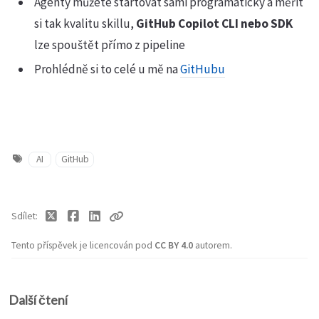
Agenty můžete startovat sami programaticky a měřit
si tak kvalitu skillu,
GitHub Copilot CLI nebo SDK
lze spouštět přímo z pipeline
Prohlédně si to celé u mě na
GitHubu
AI
GitHub
Sdílet
Tento příspěvek je licencován pod
CC BY 4.0
autorem.
Další čtení