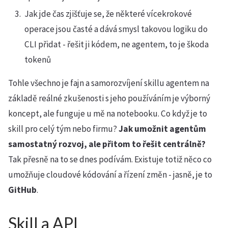
Jak jde čas zjišťuje se, že některé vícekrokové
operace jsou časté a dává smysl takovou logiku do
CLI přidat - řešit ji kódem, ne agentem, to je škoda
tokenů
Tohle všechno je fajn a samorozvíjení skillu agentem na
základě reálné zkušenosti s jeho používáním je výborný
koncept, ale funguje u mě na notebooku. Co když je to
skill pro celý tým nebo firmu?
Jak umožnit agentům
samostatný rozvoj, ale přitom to řešit centrálně?
Tak přesně na to se dnes podívám. Existuje totiž něco co
umožňuje cloudové kódování a řízení změn - jasně, je to
GitHub
.
Skill a API