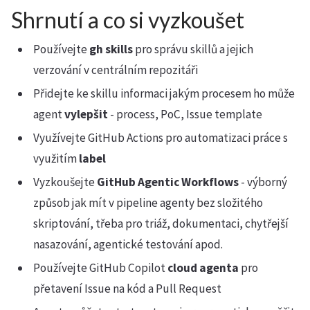
Shrnutí a co si vyzkoušet
Používejte
gh skills
pro správu skillů a jejich
verzování v centrálním repozitáři
Přidejte ke skillu informaci jakým procesem ho může
agent
vylepšit
- process, PoC, Issue template
Využívejte GitHub Actions pro automatizaci práce s
využitím
label
Vyzkoušejte
GitHub Agentic Workflows
- výborný
způsob jak mít v pipeline agenty bez složitého
skriptování, třeba pro triáž, dokumentaci, chytřejší
nasazování, agentické testování apod.
Používejte GitHub Copilot
cloud agenta
pro
přetavení Issue na kód a Pull Request