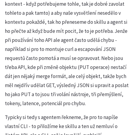
kontext - když potřebujeme tohle, tak je dobré zavolat
tohleto a pak tamto) a aby naše vysvětlení nesedělo v
kontextu pokaždé, tak ho přeneseme do skillu a agent si
ho přečte až když bude mít pocit, že to je potřeba. Jenže
při používání toho API ale agent často udělá chybu -
například si pro to montuje curl a escapování JSON
requestů často pomotá a musí se opravovat. Nebo jsou
třeba API, kde při změně objektu (PUT operace) nestačí
dát jen nějaký merge formát, ale celý objekt, takže bych
měl nejdřív udělat GET, výsledný JSON si upravit a poslat
ho jako PUT a to jsou tři volání nástroje, tři přemýšlení,
tokeny, latence, potenciál pro chybu.
Typicky si tedy s agentem řekneme, že pro to napíše
vlastní CLI - to přiložíme ke skillu a ten už nemluví o