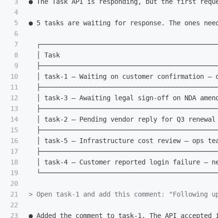
3

● The Task API is responding, but the first requ
4

5

● 5 tasks are waiting for response. The ones nee
6

7

  ┌─────────────────────────────────────────────
8

  │ Task                                        
9

  ├─────────────────────────────────────────────
10

  │ task-1 — Waiting on customer confirmation — 
11

  ├─────────────────────────────────────────────
12

  │ task-3 — Awaiting legal sign-off on NDA amen
13

  ├─────────────────────────────────────────────
14

  │ task-2 — Pending vendor reply for Q3 renewal
15

  ├─────────────────────────────────────────────
16

  │ task-5 — Infrastructure cost review — ops te
17

  ├─────────────────────────────────────────────
18

  │ task-4 — Customer reported login failure — n
19

20

21

> Open task-1 and add this comment: "Following u
22

23
