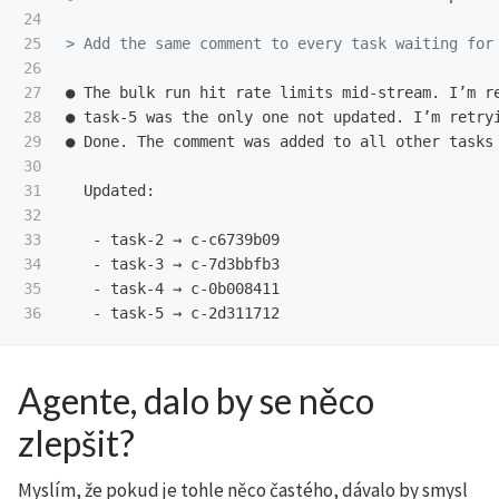
24

25

> Add the same comment to every task waiting for
26

27

● The bulk run hit rate limits mid-stream. I’m r
28

● task-5 was the only one not updated. I’m retryi
29

● Done. The comment was added to all other tasks
30

31

32

33

   -
34

   -
35

   -
   -
Agente, dalo by se něco
zlepšit?
Myslím, že pokud je tohle něco častého, dávalo by smysl