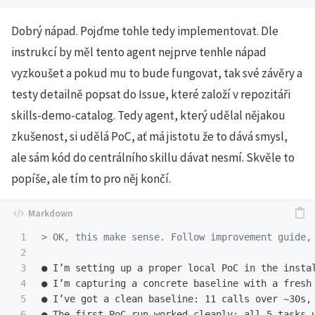
Dobrý nápad. Pojďme tohle tedy implementovat. Dle
instrukcí by měl tento agent nejprve tenhle nápad
vyzkoušet a pokud mu to bude fungovat, tak své závěry a
testy detailně popsat do Issue, které založí v repozitáři
skills-demo-catalog. Tedy agent, který udělal nějakou
zkušenost, si udělá PoC, ať má jistotu že to dává smysl,
ale sám kód do centrálního skillu dávat nesmí. Skvěle to
popíše, ale tím to pro něj končí.
1

> OK, this make sense. Follow improvement guide,
2

3

● I’m setting up a proper local PoC in the insta
4

● I’m capturing a concrete baseline with a fresh
5

● I’ve got a clean baseline: 11 calls over ~30s,
6

● The first PoC run worked cleanly: all 5 tasks 