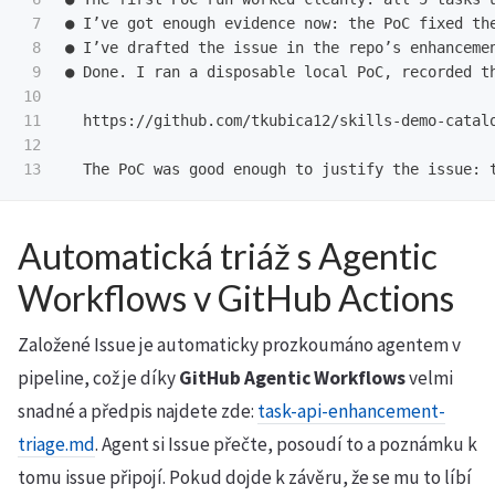
7

● I’ve got enough evidence now: the PoC fixed th
8

● I’ve drafted the issue in the repo’s enhanceme
9

● Done. I ran a disposable local PoC, recorded t
10

11

  https://github.com/tkubica12/skills-demo-catalo
12

Automatická triáž s Agentic
Workflows v GitHub Actions
Založené Issue je automaticky prozkoumáno agentem v
pipeline, což je díky
GitHub Agentic Workflows
velmi
snadné a předpis najdete zde:
task-api-enhancement-
triage.md
. Agent si Issue přečte, posoudí to a poznámku k
tomu issue připojí. Pokud dojde k závěru, že se mu to líbí