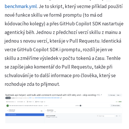
benchmark.yml
. Je to skript, který vezme příklad použití
nové funkce skillu ve formě promptu (to má od
kódovacího kolegy) a přes GitHub Copilot SDK nastartuje
agentický běh. Jednou z předchozí verzí skillu z mainu a
jednou s novou verzí, která je v Pull Requestu. Identická
verze GitHub Copilot SDK i promptu, rozdíl je jen ve
skillu a změříme výsledek v počtu tokenů a času. Tenhle
se zapíše jako komentář do Pull Requestu, takže při
schvalování je to další informace pro člověka, který se
rozhoduje zda to přijmout.