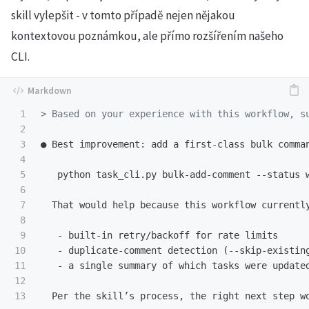
skill vylepšit - v tomto případě nejen nějakou
kontextovou poznámkou, ale přímo rozšířením našeho
CLI.
1

> Based on your experience with this workflow, s
2

3

● Best improvement: add a first-class bulk comman
4

5

   python task_cli.py bulk-add-comment --status 
6

7

8

9

   -
10

   -
11

   -
 a single summary of which tasks were updated
12
