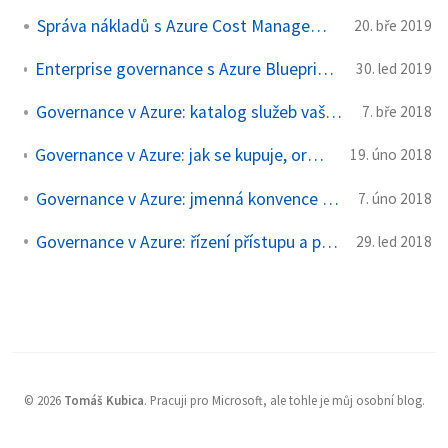
Správa nákladů s Azure Cost Management
20. bře 2019
Enterprise governance s Azure Blueprints pro všechny vaše subskripce
30. led 2019
Governance v Azure: katalog služeb vašeho centrálního IT
7. bře 2018
Governance v Azure: jak se kupuje, organizuje a dělají subskripce
19. úno 2018
Governance v Azure: jmenná konvence a tagování
7. úno 2018
Governance v Azure: řízení přístupu a provozní politiky
29. led 2018
©
2026
Tomáš Kubica
.
Pracuji pro Microsoft, ale tohle je můj osobní blog.