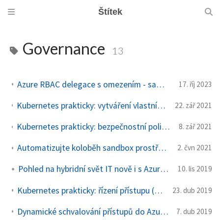
Štítek
Governance
13
Azure RBAC delegace s omezením - samoobslužnost pro vaše Azure uživatele
17. říj 2023
Kubernetes prakticky: vytváření vlastních politik v rego jazyce s OPA a promítnutím do Azure Policy
22. zář 2021
Kubernetes prakticky: bezpečnostní politiky s Azure Policy pro Azure Kubernetes Service i váš on-premises Kubernetes/OpenShift
8. zář 2021
Automatizujte koloběh sandbox prostředí v Azure s Bicep, Terraform nebo Pulumi
2. čvn 2021
Pohled na hybridní svět IT nově i s Azure Arc
10. lis 2019
Kubernetes prakticky: řízení přístupu (RBAC) s integrací na Azure Active Directory
23. dub 2019
Dynamické schvalování přístupů do Azure s Privileged Identity Management
7. dub 2019