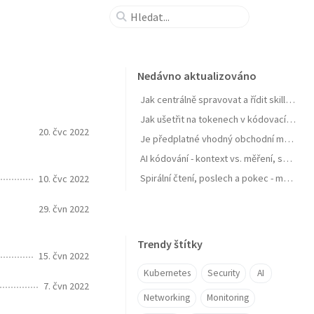
Nedávno aktualizováno
Jak centrálně spravovat a řídit skills pro agenty a zejména jejich samostatné zlepšování
Jak ušetřit na tokenech v kódovacích agentech typu GitHub Copilot
20. čvc 2022
Je předplatné vhodný obchodní model pro AI produkt? Zdražuje AI? Zdražují tokeny? Nebo se jen najíždí na férový model?
AI kódování - kontext vs. měření, software jako paměť, váš software se učit nebudu, OpenClaw a chytrá domácnost
Spirální čtení, poslech a pokec - moje AI workflow pro nasání knihy do mozku
10. čvc 2022
29. čvn 2022
Trendy štítky
15. čvn 2022
Kubernetes
Security
AI
7. čvn 2022
Networking
Monitoring