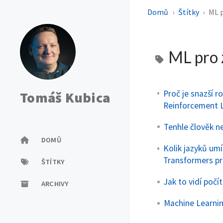
Domů
Štítky
ML 
ML pro 
Proč je snazší r
Tomáš Kubica
Reinforcement L
Tenhle člověk n
DOMŮ
Kolik jazyků umí
Transformers pr
ŠTÍTKY
Jak to vidí poč
ARCHIVY
Machine Learnin