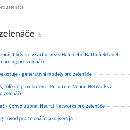
pro zelenáče
zelenáče
5
ozprášit lidstvo v šachu, než v Halo nebo Battlefield aneb
earning pro zelenáče
eexistuje - generativní modely pro zelenáče
š, tolikrát jsi robotem - Recurrent Neural Networks a
o zelenáče
ítač - Convolutional Neural Networks pro zelenáče
g - úvod pro zelenáče jako jsem já