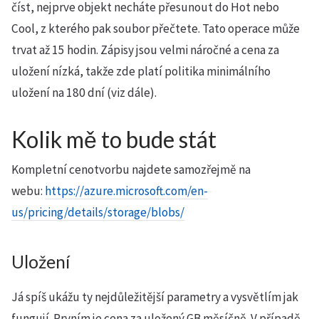
číst, nejprve objekt necháte přesunout do Hot nebo
Cool, z kterého pak soubor přečtete. Tato operace může
trvat až 15 hodin. Zápisy jsou velmi náročné a cena za
uložení nízká, takže zde platí politika minimálního
uložení na 180 dní (viz dále).
Kolik mě to bude stát
Kompletní cenotvorbu najdete samozřejmě na
webu:
https://azure.microsoft.com/en-
us/pricing/details/storage/blobs/
Uložení
Já spíš ukážu ty nejdůležitější parametry a vysvětlím jak
fungují. Prvním je cena za uložený GB měsíčně. V případě