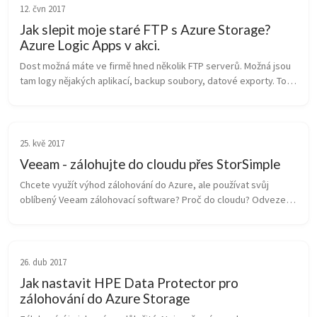
12. čvn 2017
Jak slepit moje staré FTP s Azure Storage?
Azure Logic Apps v akci.
Dost možná máte ve firmě hned několik FTP serverů. Možná jsou 
tam logy nějakých aplikací, backup soubory, datové exporty. To 
všechno vzniklo historicky, například někdo kdysi udělal skript, 
který p...
25. kvě 2017
Veeam - zálohujte do cloudu přes StorSimple
Chcete využít výhod zálohování do Azure, ale používat svůj 
oblíbený Veeam zálohovací software? Proč do cloudu? Odvezete 
data mimo ohnisko rizika, uloží se vám velmi spolehlivě 3x nebo 
6x, platíte j...
26. dub 2017
Jak nastavit HPE Data Protector pro
zálohování do Azure Storage