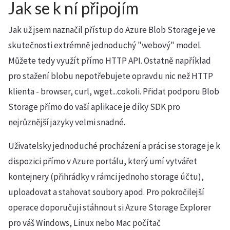
Jak se k ní připojím
Jak už jsem naznačil přístup do Azure Blob Storage je ve
skutečnosti extrémně jednoduchý "webový" model.
Můžete tedy využít přímo HTTP API. Ostatně například
pro stažení blobu nepotřebujete opravdu nic než HTTP
klienta - browser, curl, wget...cokoli. Přidat podporu Blob
Storage přímo do vaší aplikace je díky SDK pro
nejrůznější jazyky velmi snadné.
Uživatelsky jednoduché procházení a práci se storage je k
dispozici přímo v Azure portálu, který umí vytvářet
kontejnery (přihrádky v rámci jednoho storage účtu),
uploadovat a stahovat soubory apod. Pro pokročilejší
operace doporučuji stáhnout si Azure Storage Explorer
pro váš Windows, Linux nebo Mac počítač