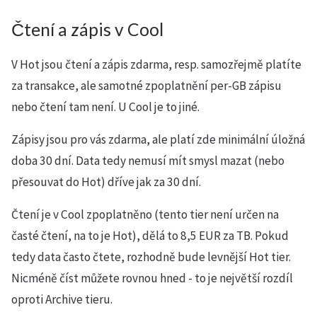
Čtení a zápis v Cool
V Hot jsou čtení a zápis zdarma, resp. samozřejmě platíte
za transakce, ale samotné zpoplatnění per-GB zápisu
nebo čtení tam není. U Cool je to jiné.
Zápisy jsou pro vás zdarma, ale platí zde minimální úložná
doba 30 dní. Data tedy nemusí mít smysl mazat (nebo
přesouvat do Hot) dříve jak za 30 dní.
Čtení je v Cool zpoplatněno (tento tier není určen na
časté čtení, na to je Hot), dělá to 8,5 EUR za TB. Pokud
tedy data často čtete, rozhodně bude levnější Hot tier.
Nicméně číst můžete rovnou hned - to je největší rozdíl
oproti Archive tieru.