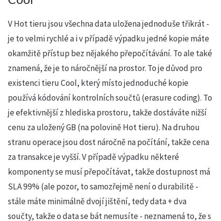
V Hot tieru jsou všechna data uložena jednoduše třikrát -
je to velmi rychlé a i v případě výpadku jedné kopie máte
okamžitě přístup bez nějakého přepočítávání. To ale také
znamená, že je to náročnější na prostor. To je důvod pro
existenci tieru Cool, který místo jednoduché kopie
používá kódování kontrolních součtů (erasure coding). To
je efektivnější z hlediska prostoru, takže dostáváte nižší
cenu za uložený GB (na polovině Hot tieru). Na druhou
stranu operace jsou dost náročně na počítání, takže cena
za transakce je vyšší. V případě výpadku některé
komponenty se musí přepočítávat, takže dostupnost má
SLA 99% (ale pozor, to samozřejmě není o durabilitě -
stále máte minimálně dvojí jištění, tedy data + dva
součty, takže o data se bát nemusíte - neznamená to, že s