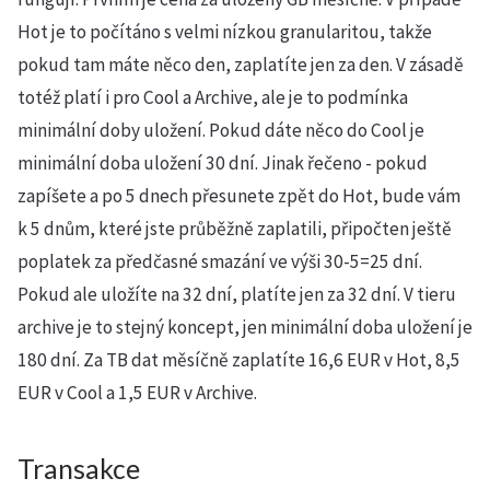
Hot je to počítáno s velmi nízkou granularitou, takže
pokud tam máte něco den, zaplatíte jen za den. V zásadě
totéž platí i pro Cool a Archive, ale je to podmínka
minimální doby uložení. Pokud dáte něco do Cool je
minimální doba uložení 30 dní. Jinak řečeno - pokud
zapíšete a po 5 dnech přesunete zpět do Hot, bude vám
k 5 dnům, které jste průběžně zaplatili, připočten ještě
poplatek za předčasné smazání ve výši 30-5=25 dní.
Pokud ale uložíte na 32 dní, platíte jen za 32 dní. V tieru
archive je to stejný koncept, jen minimální doba uložení je
180 dní. Za TB dat měsíčně zaplatíte 16,6 EUR v Hot, 8,5
EUR v Cool a 1,5 EUR v Archive.
Transakce