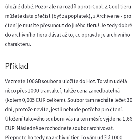
úložné době. Pozor ale na rozdíl oproti Cool. Z Cool tieru
můžete data přečíst (byť za poplatek), z Archive ne - pro
čtení je musíte přesunout do jiného tieru! Je tedy dobré
do archivního tieru dávat až to, co opravdu je archivního
charakteru.
Příklad
Vezmete 100GB soubor a uložíte do Hot. To vám udělá
něco přes 1000 transakcí, takže cena zanedbatelná
(kolem 0,005 EUR celkem). Soubor tam necháte ležet 30
dní, protože nevíte, jestli nebude potřeba pro čtení.
Úložení takového souboru vás na ten měsíc vyjde na 1,66
EUR. Následně se rozhodnete soubor archivovat.
Přepnete ho tedy na archivní tier. To vám udělá 1000