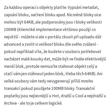
Za každou operaci s objekty platíte. Vypsání metadat,
zapsání bloku, načtení bloku apod. Nicméně bloky sice
mohou být 64KB, ale podporovány jsou i bloky velikosti
100MB (klienstké implementace většinou použijí co
největší - můžete si ale v portálu zkusit při uploadu dát
advanced a zvolit si velikost bloku dle svého zvážení -
pokud například víte, že budete v souboru potřebovat
nacházet malé kousky dat, může být ve finále efektivnější
menší blok, protože nemusíte stahovat objekt celý a
stačí vám jen stáhnout jeden blok, třeba těch 64KB). Ani
velké soubory vám tedy nevygenerují příliš mnoho
transakcí pokud použijete 100MB bloky. Transakční
poplatky jsou nejlevnější u Hot, dražší u Cool a nejdražší u
Archive - ale to je celkem logické.