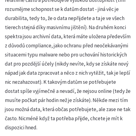
rozumějme schopnost se k datům dostat - jiná věc je
durabilita, tedy to, že o data nepřijdete a ta je ve všech
tierech stejná díky masivnímu jištění). Na druhém konci
spektra jsou archivní data, která máte uložena především
z důvodů compliance, jako ochranu před neočekávanými
situacemi typu malware nebo pro uchování historických
dat pro pozdější účely (nikdy nevíte, kdy se získáte nový
nápad jak data zpracovat a něco z nich vytěžit, tak je lepší
nic nezahazovat). K takovým datům se potřebujete
dostat spíše vyjímečně a nevadí, že nejsou online (tedy že
musíte počkat pár hodin než je získáte). Někde mezi tím
jsou možná data, která občas potřebujete, ale zase ne tak
často. Nicméně když ta potřeba přijde, chcete je mít k
dispozici hned.