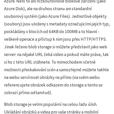
Azure. Není to ani nízkoúrovňové blokové zařízení (jako
Azure Disk), ale na druhou stranu ani standardní
souborový systém (jako Azure Files). Jednotlivé objekty
(soubory) jsou uloženy s metadaty označujicími jejich typ,
poskládány v blocích od 64KB do 100MB a to hlavní -
veškeré operace a přístup k nim jsou přes HTTP/HTTPS.
Jinak řečeno blob storage si můžete představit jako web
server: na nějaké URL čeká video a pokud máte práva, tak
si ho z této URL stáhnete. To mimochodem včetně
možnosti přeskakování scén a samozřejmě můžete takhle
na webu servírovat obrázky na přímo (na svém webu
referencujete obrázek odkazem do storage a tento se
zobrazí přímo odtamtud).
Blob storage je velmi populární na celou řadu úloh.
Ukládání obrázků a videa pro vaše stránky a mobilní