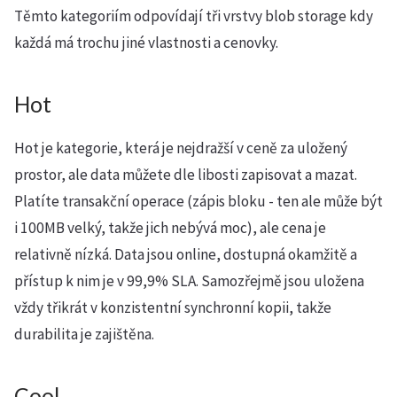
Těmto kategoriím odpovídají tři vrstvy blob storage kdy
každá má trochu jiné vlastnosti a cenovky.
Hot
Hot je kategorie, která je nejdražší v ceně za uložený
prostor, ale data můžete dle libosti zapisovat a mazat.
Platíte transakční operace (zápis bloku - ten ale může být
i 100MB velký, takže jich nebývá moc), ale cena je
relativně nízká. Data jsou online, dostupná okamžitě a
přístup k nim je v 99,9% SLA. Samozřejmě jsou uložena
vždy třikrát v konzistentní synchronní kopii, takže
durabilita je zajištěna.
Cool