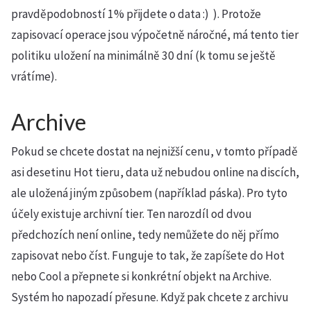
pravděpodobností 1% přijdete o data :) ). Protože
zapisovací operace jsou výpočetně náročné, má tento tier
politiku uložení na minimálně 30 dní (k tomu se ještě
vrátíme).
Archive
Pokud se chcete dostat na nejnižší cenu, v tomto případě
asi desetinu Hot tieru, data už nebudou online na discích,
ale uložená jiným způsobem (například páska). Pro tyto
účely existuje archivní tier. Ten narozdíl od dvou
předchozích není online, tedy nemůžete do něj přímo
zapisovat nebo číst. Funguje to tak, že zapíšete do Hot
nebo Cool a přepnete si konkrétní objekt na Archive.
Systém ho napozadí přesune. Když pak chcete z archivu