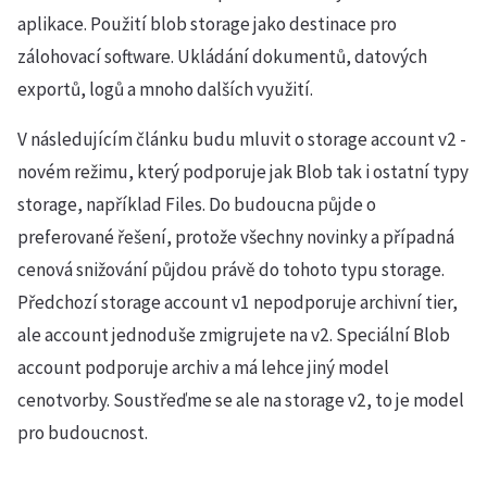
aplikace. Použití blob storage jako destinace pro
zálohovací software. Ukládání dokumentů, datových
exportů, logů a mnoho dalších využití.
V následujícím článku budu mluvit o storage account v2 -
novém režimu, který podporuje jak Blob tak i ostatní typy
storage, například Files. Do budoucna půjde o
preferované řešení, protože všechny novinky a případná
cenová snižování půjdou právě do tohoto typu storage.
Předchozí storage account v1 nepodporuje archivní tier,
ale account jednoduše zmigrujete na v2. Speciální Blob
account podporuje archiv a má lehce jiný model
cenotvorby. Soustřeďme se ale na storage v2, to je model
pro budoucnost.