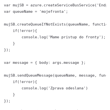
var mujSB = azure.createServiceBusService('Endpo
var queueName = 'mojefronta';

mujSB.createQueueIfNotExists(queueName, function
    if(!error){

        console.log('Mame pristup do fronty');

    }

});

var message = { body: args.message };

mujSB.sendQueueMessage(queueName, message, funct
    if(!error){

        console.log('Zprava odeslana')

    }

});