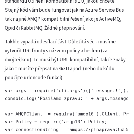
standardu 0.9 není kompatibilní s 1.0) jakou chcete.
Stejný kód vám bude fungovat jak na Azure Service Bus
tak na jiné AMQP kompatibilní řešení jako je ActiveMQ,
Qpid či RabbitMQ. Žádné přepisování.
Takhle vypadá odesílací část. Důležitá věc - musíme
vytvořit URI fronty s názvem policy a heslem (za
dvojtečkou). To musí být URL kompatibilní, takže znaky
jako = musíte přepsat na %3D apod. (nebo do kódu
použijte urlencode funkci).
var args = require('cli.args')(['message:!']);

console.log('Posilame zpravu: ' + args.message);

var AMQPClient  = require('amqp10').Client, Prom
var Policy = require('amqp10').Policy;

var connectionString = 'amqps://plnaprava:CxL5XS