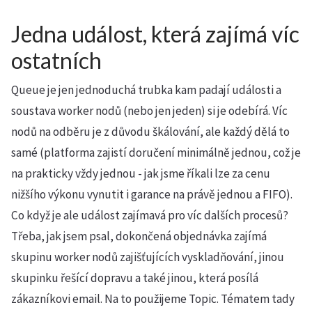
Jedna událost, která zajímá víc
ostatních
Queue je jen jednoduchá trubka kam padají události a
soustava worker nodů (nebo jen jeden) si je odebírá. Víc
nodů na odběru je z důvodu škálování, ale každý dělá to
samé (platforma zajistí doručení minimálně jednou, což je
na prakticky vždy jednou - jak jsme říkali lze za cenu
nižšího výkonu vynutit i garance na právě jednou a FIFO).
Co když je ale událost zajímavá pro víc dalších procesů?
Třeba, jak jsem psal, dokončená objednávka zajímá
skupinu worker nodů zajišťujících vyskladňování, jinou
skupinku řešící dopravu a také jinou, která posílá
zákazníkovi email. Na to použijeme Topic. Tématem tady