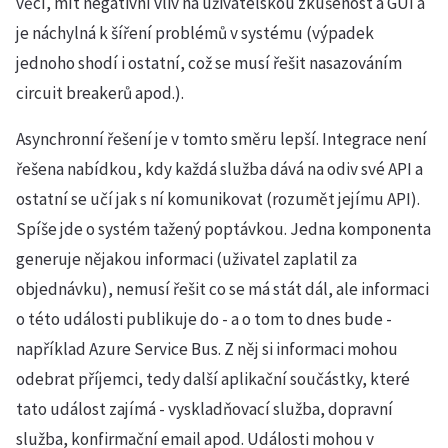
věcí, mít negativní vliv na uživatelskou zkušenost a GUI a
je náchylná k šíření problémů v systému (výpadek
jednoho shodí i ostatní, což se musí řešit nasazováním
circuit breakerů apod.).
Asynchronní řešení je v tomto směru lepší. Integrace není
řešena nabídkou, kdy každá služba dává na odiv své API a
ostatní se učí jak s ní komunikovat (rozumět jejímu API).
Spíše jde o systém tažený poptávkou. Jedna komponenta
generuje nějakou informaci (uživatel zaplatil za
objednávku), nemusí řešit co se má stát dál, ale informaci
o této události publikuje do - a o tom to dnes bude -
například Azure Service Bus. Z něj si informaci mohou
odebrat příjemci, tedy další aplikační součástky, které
tato událost zajímá - vyskladňovací služba, dopravní
služba, konfirmační email apod. Události mohou v