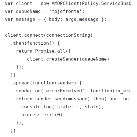
var client = new AMQPClient(Policy.ServiceBusQue
var queueName = 'mojefronta';

var message = { body: args.message };

client.connect(connectionString)

  .then(function() {

    return Promise.all([

        client.createSender(queueName)

    ]);

  })

  .spread(function(sender) {

    sender.on('errorReceived', function(tx_err) 
    return sender.send(message).then(function (s
      console.log('state: ', state);

      process.exit(0);

    });

  })
