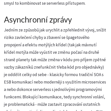
smysl to kombinovat se serverless přístupem.
Asynchronní zprávy
Jedním ze způsobů jak urychlit a zpřehlednit vývoj, snížit
riziko zavlečení chyby a zbavení se špagetového
propojení a efektu motýlých křídel (tak jak mávnutí
křídel motýla může vyústit ve změnu počasí na druhé
straně planety tak může změna v kódu pro příjem zpětné
vazby zákazníků znefunkčnit třeba kód pro objednávky)
je oddělit celky od sebe - klasicky formou tradiční SOA s
ESB komunikací nebo moderněji s využitím microservices
a nebo dokonce serverless s jednolivými programovými
funkcemi. Blokující komunikace, tedy synchronní volání,
je problematická - může zastavit zpracování ostatních