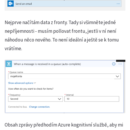
Nejprve načítám data z fronty. Tady si všimněte jedné
nepříjemnosti - musím pollovat frontu, jestli v ní není
náhodou něco nového. To není ideální a ještě se k tomu
vrátíme.
Obsah zprávy předhodím Azure kognitivní službě, aby mi