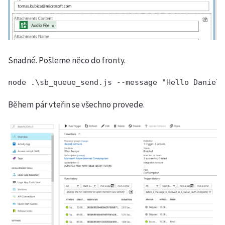
Snadné. Pošleme něco do fronty.
node .\sb_queue_send.js --message "Hello Daniel,
Během pár vteřin se všechno provede.