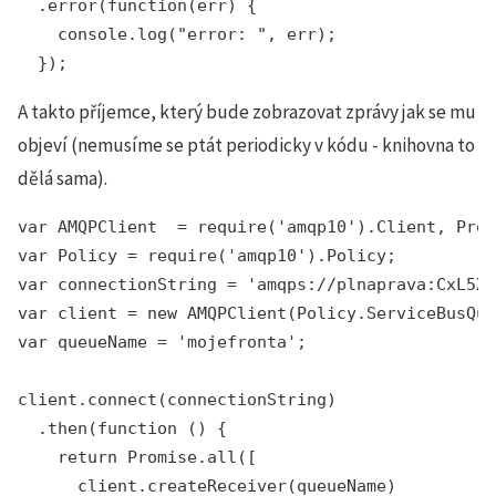
  .error(function(err) {

    console.log("error: ", err);

A takto příjemce, který bude zobrazovat zprávy jak se mu
objeví (nemusíme se ptát periodicky v kódu - knihovna to
dělá sama).
var AMQPClient  = require('amqp10').Client, Prom
var Policy = require('amqp10').Policy;

var connectionString = 'amqps://plnaprava:CxL5XS
var client = new AMQPClient(Policy.ServiceBusQue
var queueName = 'mojefronta';

client.connect(connectionString)

  .then(function () {

    return Promise.all([

      client.createReceiver(queueName)
