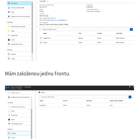
Mám založenou jednu frontu.