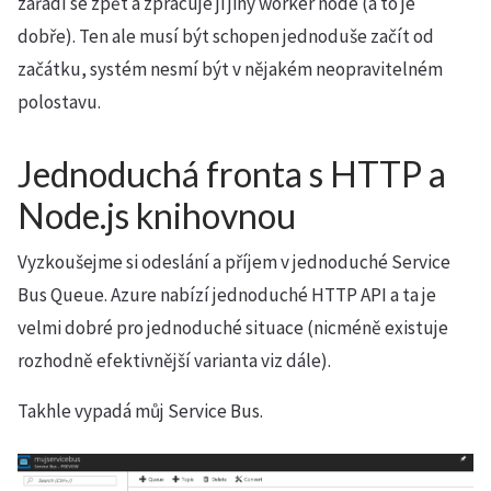
zařadí se zpět a zpracuje ji jiný worker node (a to je
dobře). Ten ale musí být schopen jednoduše začít od
začátku, systém nesmí být v nějakém neopravitelném
polostavu.
Jednoduchá fronta s HTTP a
Node.js knihovnou
Vyzkoušejme si odeslání a příjem v jednoduché Service
Bus Queue. Azure nabízí jednoduché HTTP API a ta je
velmi dobré pro jednoduché situace (nicméně existuje
rozhodně efektivnější varianta viz dále).
Takhle vypadá můj Service Bus.