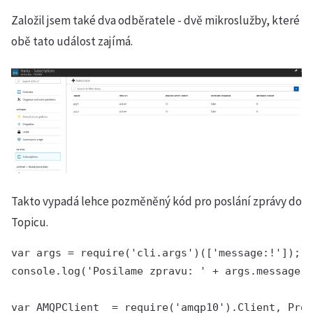
Založil jsem také dva odběratele - dvě mikroslužby, které
obě tato událost zajímá.
Takto vypadá lehce pozměněný kód pro poslání zprávy do
Topicu.
var args = require('cli.args')(['message:!']);

console.log('Posilame zpravu: ' + args.message);

var AMQPClient  = require('amqp10').Client, Prom