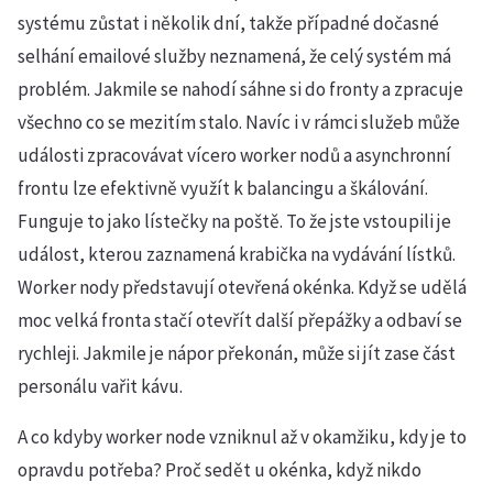
systému zůstat i několik dní, takže případné dočasné
selhání emailové služby neznamená, že celý systém má
problém. Jakmile se nahodí sáhne si do fronty a zpracuje
všechno co se mezitím stalo. Navíc i v rámci služeb může
události zpracovávat vícero worker nodů a asynchronní
frontu lze efektivně využít k balancingu a škálování.
Funguje to jako lístečky na poště. To že jste vstoupili je
událost, kterou zaznamená krabička na vydávání lístků.
Worker nody představují otevřená okénka. Když se udělá
moc velká fronta stačí otevřít další přepážky a odbaví se
rychleji. Jakmile je nápor překonán, může si jít zase část
personálu vařit kávu.
A co kdyby worker node vzniknul až v okamžiku, kdy je to
opravdu potřeba? Proč sedět u okénka, když nikdo