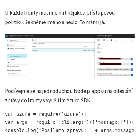
U každé fronty musíme mít nějakou přístupovou
politiku, řekněme jméno a heslo. To mám i já.
Podívejme se na jednoduchou Node.js appku na odeslání
zprávy do fronty s využitím Azure SDK.
var azure = require('azure');

var args = require('cli.args')(['message:!']);

console.log('Posilame zpravu: ' + args.message);
