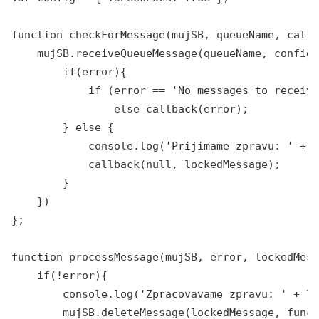
function checkForMessage(mujSB, queueName, callb
    mujSB.receiveQueueMessage(queueName, config,
        if(error){

            if (error == 'No messages to receive
                else callback(error);

        } else {

            console.log('Prijimame zpravu: ' + l
            callback(null, lockedMessage);

        }

    })

};

function processMessage(mujSB, error, lockedMess
    if(!error){

        console.log('Zpracovavame zpravu: ' + lo
        mujSB.deleteMessage(lockedMessage, funct