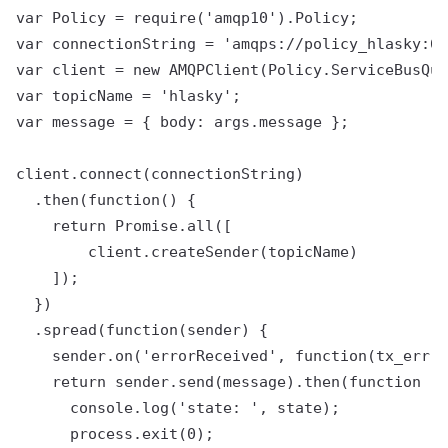
var Policy = require('amqp10').Policy;

var connectionString = 'amqps://policy_hlasky:6s
var client = new AMQPClient(Policy.ServiceBusQue
var topicName = 'hlasky';

var message = { body: args.message };

client.connect(connectionString)

  .then(function() {

    return Promise.all([

        client.createSender(topicName)

    ]);

  })

  .spread(function(sender) {

    sender.on('errorReceived', function(tx_err) 
    return sender.send(message).then(function (s
      console.log('state: ', state);

      process.exit(0);
