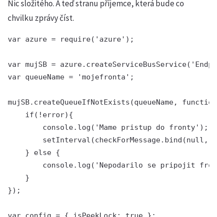
Nic složitého. A teď stranu příjemce, která bude co
chvilku zprávy číst.
var azure = require('azure');

var mujSB = azure.createServiceBusService('Endpo
var queueName = 'mojefronta';

mujSB.createQueueIfNotExists(queueName, function
    if(!error){

        console.log('Mame pristup do fronty');

        setInterval(checkForMessage.bind(null, m
    } else {

        console.log('Nepodarilo se pripojit fron
    }

});

var config = { isPeekLock: true };
