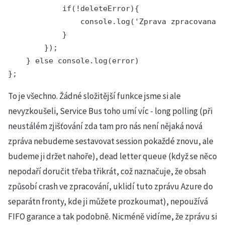
            if(!deleteError){

                console.log('Zprava zpracovana a
            }

        });

    } else console.log(error)

To je všechno. Žádné složitější funkce jsme si ale
nevyzkoušeli, Service Bus toho umí víc - long polling (při
neustálém zjišťování zda tam pro nás není nějaká nová
zpráva nebudeme sestavovat session pokaždé znovu, ale
budeme ji držet nahoře), dead letter queue (když se něco
nepodaří doručit třeba třikrát, což naznačuje, že obsah
způsobí crash ve zpracování, uklidí tuto zprávu Azure do
separátn fronty, kde ji můžete prozkoumat), nepoužívá
FIFO garance a tak podobně. Nicméně vidíme, že zprávu si