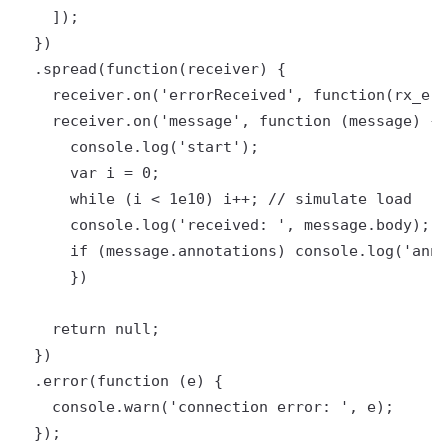
    ]);

  })

  .spread(function(receiver) {

    receiver.on('errorReceived', function(rx_err
    receiver.on('message', function (message) {

      console.log('start');

      var i = 0;

      while (i < 1e10) i++; // simulate load

      console.log('received: ', message.body);

      if (message.annotations) console.log('anno
      })

    return null;

  })

  .error(function (e) {

    console.warn('connection error: ', e);

  });