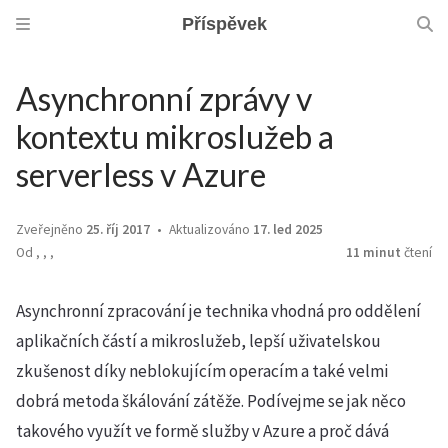
Příspěvek
Asynchronní zprávy v
kontextu mikroslužeb a
serverless v Azure
Zveřejněno
25. říj 2017
Aktualizováno
17. led 2025
Od
,
,
,
11 minut
čtení
Asynchronní zpracování je technika vhodná pro oddělení
aplikačních částí a mikroslužeb, lepší uživatelskou
zkušenost díky neblokujícím operacím a také velmi
dobrá metoda škálování zátěže. Podívejme se jak něco
takového využít ve formě služby v Azure a proč dává