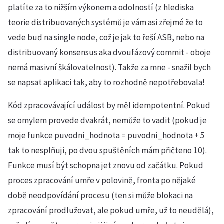
platíte za to nižším výkonem a odolností (z hlediska
teorie distribuovaných systémů je vám asi zřejmé že to
vede buď na single node, což je jak to řeší ASB, nebo na
distribuovaný konsensus aka dvoufázový commit - oboje
nemá masivní škálovatelnost). Takže za mne - snažil bych
se napsat aplikaci tak, aby to rozhodně nepotřebovala!
Kód zpracovávající událost by měl idempotentní. Pokud
se omylem provede dvakrát, nemůže to vadit (pokud je
moje funkce puvodni_hodnota = puvodni_hodnota + 5
tak to nesplňuji, po dvou spuštěních mám přičteno 10).
Funkce musí být schopna jet znovu od začátku. Pokud
proces zpracování umře v polovině, fronta po nějaké
době neodpovídání procesu (ten si může blokaci na
zpracování prodlužovat, ale pokud umře, už to neudělá),