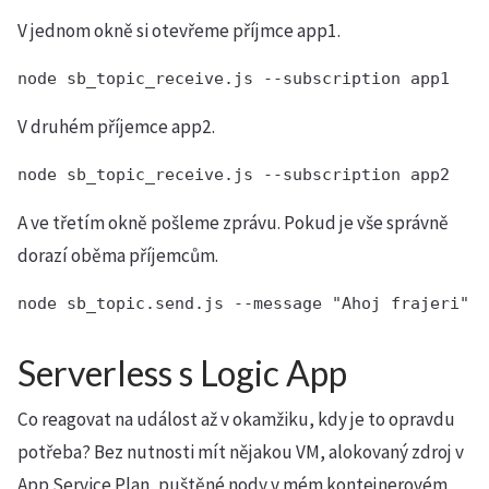
V jednom okně si otevřeme příjmce app1.
node sb_topic_receive.js --subscription app1
V druhém příjemce app2.
node sb_topic_receive.js --subscription app2
A ve třetím okně pošleme zprávu. Pokud je vše správně
dorazí oběma příjemcům.
node sb_topic.send.js --message "Ahoj frajeri"
Serverless s Logic App
Co reagovat na událost až v okamžiku, kdy je to opravdu
potřeba? Bez nutnosti mít nějakou VM, alokovaný zdroj v
App Service Plan, puštěné nody v mém kontejnerovém