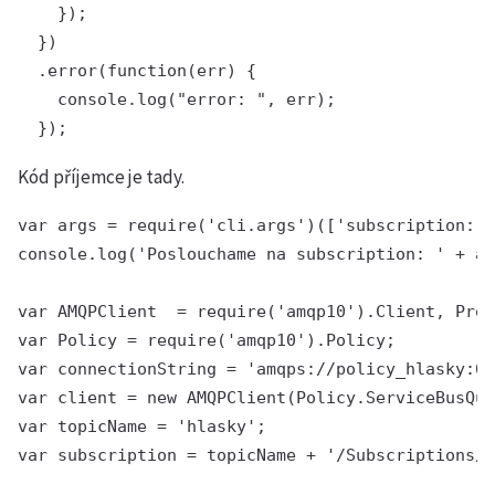
    });

  })

  .error(function(err) {

    console.log("error: ", err);

Kód příjemce je tady.
var args = require('cli.args')(['subscription:!'
console.log('Poslouchame na subscription: ' + ar
var AMQPClient  = require('amqp10').Client, Prom
var Policy = require('amqp10').Policy;

var connectionString = 'amqps://policy_hlasky:6s
var client = new AMQPClient(Policy.ServiceBusQue
var topicName = 'hlasky';

var subscription = topicName + '/Subscriptions/'