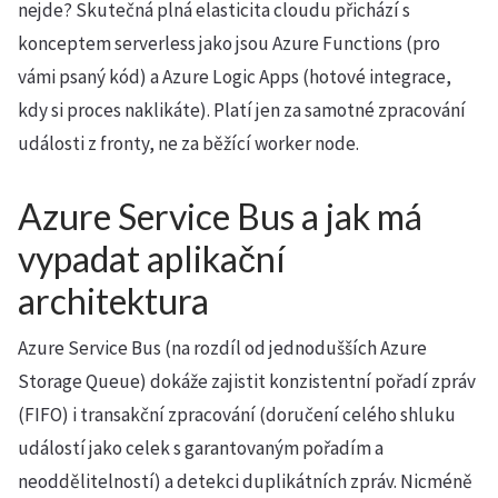
nejde? Skutečná plná elasticita cloudu přichází s
konceptem serverless jako jsou Azure Functions (pro
vámi psaný kód) a Azure Logic Apps (hotové integrace,
kdy si proces naklikáte). Platí jen za samotné zpracování
události z fronty, ne za běžící worker node.
Azure Service Bus a jak má
vypadat aplikační
architektura
Azure Service Bus (na rozdíl od jednodušších Azure
Storage Queue) dokáže zajistit konzistentní pořadí zpráv
(FIFO) i transakční zpracování (doručení celého shluku
událostí jako celek s garantovaným pořadím a
neoddělitelností) a detekci duplikátních zpráv. Nicméně