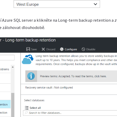
ní Azure SQL server a klikněte na Long-term backup retention a z
e zálohovat dlouhodobě.