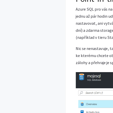
Azure SQL pro vás na
jednu až pár hodin u
nastavovat, ani vytvá
dní) a zdarma storag
(například v tieru S
Nic se nenastavuje, t
ke kterému chcete obn
zálohy a přehraje je