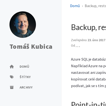
Domů
Backup, rest
Backup, re
Zveřejněno
23. úno 2017
Tomáš Kubica
Od
,
,
,
Azure SQL je databáze
Například Azure na p
DOMŮ
nastavovat ani zapín
ŠTÍTKY
kopírovat celé datab
podívat, jak se s tím 
ARCHIVY
Point-in-t