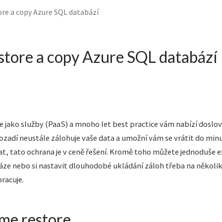
ore a copy Azure SQL databází
store a copy Azure SQL databází
 jako služby (PaaS) a mnoho let best practice vám nabízí doslova
ozadí neustále zálohuje vaše data a umožní vám se vrátit do minu
at, tato ochrana je v ceně řešení. Kromě toho můžete jednoduše 
áze nebo si nastavit dlouhodobé ukládání záloh třeba na několik
pracuje.
ime restore