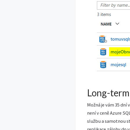
Long-term
Možná je vám 35 dní v
není v ceně Azure SQ
službu a samotnou st
replikace zálohy do 