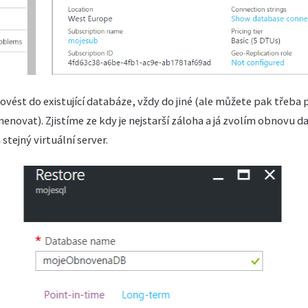
ést do existující databáze, vždy do jiné (ale můžete pak třeba 
novat). Zjistíme ze kdy je nejstarší záloha a já zvolím obnovu da
 stejný virtuální server.