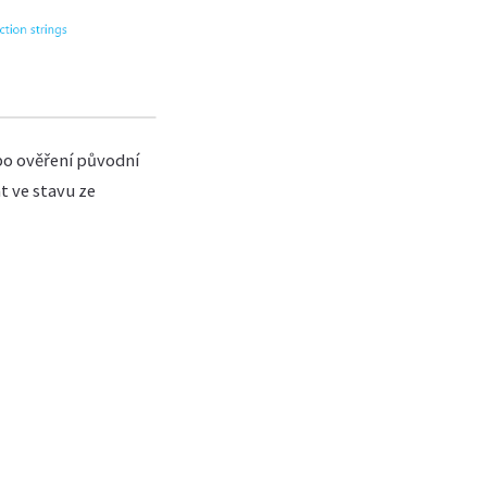
po ověření původní
t ve stavu ze