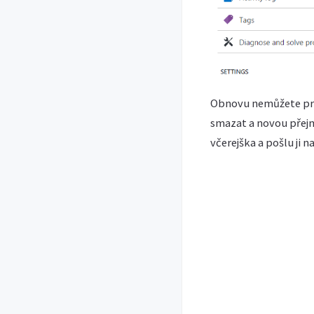
Obnovu nemůžete prov
smazat a novou přejme
včerejška a pošlu ji na