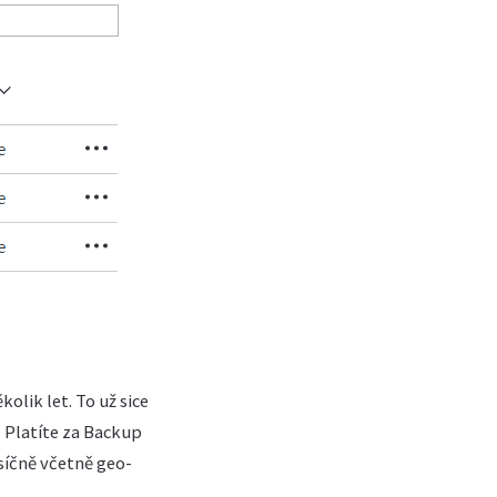
olik let. To už sice
 Platíte za Backup
síčně včetně geo-