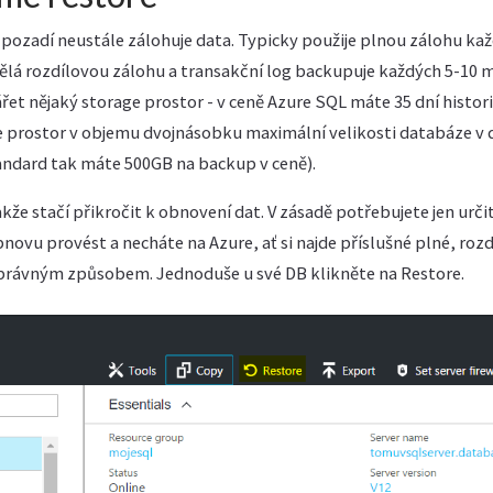
 pozadí neustále zálohuje data. Typicky použije plnou zálohu ka
dělá rozdílovou zálohu a transakční log backupuje každých 5-10 
řet nějaký storage prostor - v ceně Azure SQL máte 35 dní historie 
e prostor v objemu dvojnásobku maximální velikosti databáze v
tandard tak máte 500GB na backup v ceně).
akže stačí přikročit k obnovení dat. V zásadě potřebujete jen urči
ovu provést a necháte na Azure, ať si najde příslušné plné, rozd
 správným způsobem. Jednoduše u své DB klikněte na Restore.