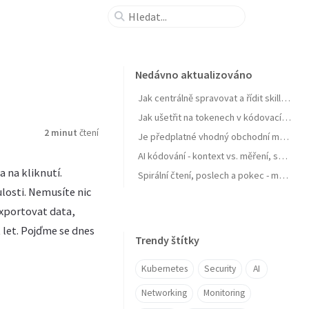
Nedávno aktualizováno
Jak centrálně spravovat a řídit skills pro agenty a zejména jejich samostatné zlepšování
Jak ušetřit na tokenech v kódovacích agentech typu GitHub Copilot
2 minut
čtení
Je předplatné vhodný obchodní model pro AI produkt? Zdražuje AI? Zdražují tokeny? Nebo se jen najíždí na férový model?
AI kódování - kontext vs. měření, software jako paměť, váš software se učit nebudu, OpenClaw a chytrá domácnost
 na kliknutí.
Spirální čtení, poslech a pokec - moje AI workflow pro nasání knihy do mozku
losti. Nemusíte nic
exportovat data,
 let. Pojďme se dnes
Trendy štítky
Kubernetes
Security
AI
Networking
Monitoring