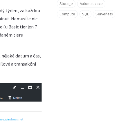
Storage
Automatizace
ždý týden, za každou
Compute
SQL
Serverless
minut. Nemusíte nic
(u Basic tier jen 7
 daném tieru
t nějaké datum a čas,
ílové a transakční