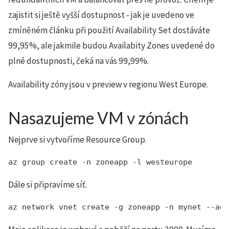
zajistit si ještě vyšší dostupnost - jak je uvedeno ve
zmíněném článku při použití Availability Set dostáváte
99,95%, ale jakmile budou Availabity Zones uvedené do
plné dostupnosti, čeká na vás 99,99%.
Availability zóny jsou v preview v regionu West Europe.
Nasazujeme VM v zónách
Nejprve si vytvoříme Resource Group.
az group create -n zoneapp -l westeurope
Dále si připravíme síť.
az network vnet create -g zoneapp -n mynet --add