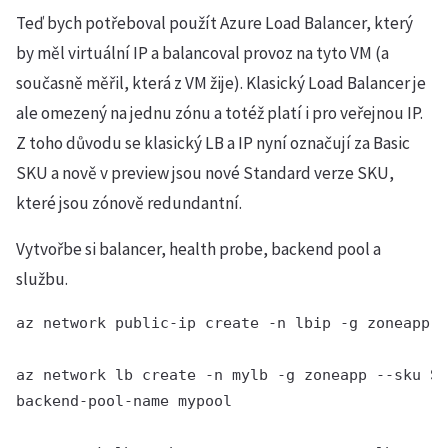
Teď bych potřeboval použít Azure Load Balancer, který
by měl virtuální IP a balancoval provoz na tyto VM (a
současně měřil, která z VM žije). Klasický Load Balancer je
ale omezený na jednu zónu a totéž platí i pro veřejnou IP.
Z toho důvodu se klasický LB a IP nyní označují za Basic
SKU a nově v preview jsou nové Standard verze SKU,
které jsou zónově redundantní.
Vytvořbe si balancer, health probe, backend pool a
službu.
az network public-ip create -n lbip -g zoneapp -
az network lb create -n mylb -g zoneapp --sku St
backend-pool-name mypool
