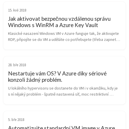
15. kvě 2018
Jak aktivovat bezpečnou vzdálenou správu
Windows s WinRM a Azure Key Vault
Klasické nasazení Windows VM v Azure funguje tak, že aktivujete 
RDP, připojíte se do VM a uděláte co potřebujete (třeba zapnete 
WinRM, začleníte server do domény apod.). Půlroční releasy 
Windows 20...
28. bře 2018
Nestartuje vám OS? V Azure díky sériové
konzoli žádný problém.
U lokálního hypervisoru se dostanete do VM i v okamžiku, kdy je 
s ní nějaký problém - špatně nastavená síť, moc restriktivní 
firewall, poškozené nastavení mountování disků apod. Ale ve 
veřejném clo...
5. bře 2018
Automatizujte standardní VM image v Azure