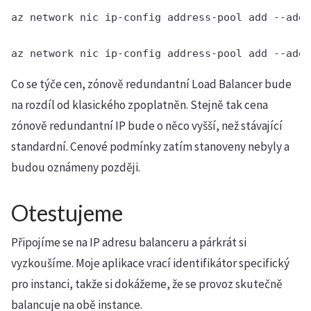
az network nic ip-config address-pool add --addr
az network nic ip-config address-pool add --addr
Co se týče cen, zónově redundantní Load Balancer bude
na rozdíl od klasického zpoplatněn. Stejně tak cena
zónově redundantní IP bude o něco vyšší, než stávající
standardní. Cenové podmínky zatím stanoveny nebyly a
budou oznámeny později.
Otestujeme
Připojíme se na IP adresu balanceru a párkrát si
vyzkoušíme. Moje aplikace vrací identifikátor specifický
pro instanci, takže si dokážeme, že se provoz skutečně
balancuje na obě instance.