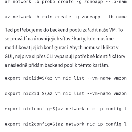
az network lb probe create -g zoneapp --lb-name 
az network lb rule create -g zoneapp --lb-name m
Teď potřebujeme do backend poolu zařadit naše VM. To
se provádí na úrovni jejich síťové karty, kde musíme
modifikovat jejich konfiguraci. Abych nemusel klikat v
GUI, nejprve si přes CLI vyparsuji potřebné identifikátory
a následně přidám backend pool k těmto kartám.
export nic1id=$(az vm nic list --vm-name vmzone1
export nic2id=$(az vm nic list --vm-name vmzone2
export nic1config=$(az network nic ip-config lis
export nic2config=$(az network nic ip-config lis