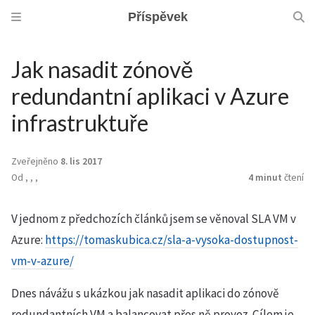
Příspěvek
Jak nasadit zónově
redundantní aplikaci v Azure
infrastruktuře
Zveřejněno
8. lis 2017
Od
,
,
,
4 minut
čtení
V jednom z předchozích článků jsem se věnoval SLA VM v
Azure:
https://tomaskubica.cz/sla-a-vysoka-dostupnost-
vm-v-azure/
Dnes návážu s ukázkou jak nasadit aplikaci do zónově
redundantních VM a balancovat přes ně provoz. Cílem je