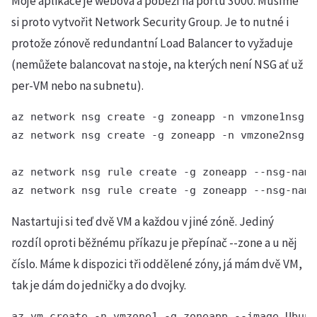
Moje aplikace je webová a poběží na portu 3000. Musíme
si proto vytvořit Network Security Group. Je to nutné i
protože zónově redundantní Load Balancer to vyžaduje
(nemůžete balancovat na stoje, na kterých není NSG ať už
per-VM nebo na subnetu).
az network nsg create -g zoneapp -n vmzone1nsg

az network nsg create -g zoneapp -n vmzone2nsg

az network nsg rule create -g zoneapp --nsg-name
az network nsg rule create -g zoneapp --nsg-name
Nastartuji si teď dvě VM a každou v jiné zóně. Jediný
rozdíl oproti běžnému příkazu je přepínač --zone a u něj
číslo. Máme k dispozici tři oddělené zóny, já mám dvě VM,
tak je dám do jedničky a do dvojky.
az vm create -n vmzone1 -g zoneapp --image Ubunt