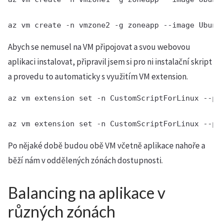
az vm create -n vmzone2 -g zoneapp --image Ubunt
Abych se nemusel na VM připojovat a svou webovou
aplikaci instalovat, připravil jsem si pro ni instalační skript
a provedu to automaticky s využitím VM extension.
az vm extension set -n CustomScriptForLinux --pu
az vm extension set -n CustomScriptForLinux --pu
Po nějaké době budou obě VM včetně aplikace nahoře a
běží nám v oddělených zónách dostupnosti.
Balancing na aplikace v
různých zónách