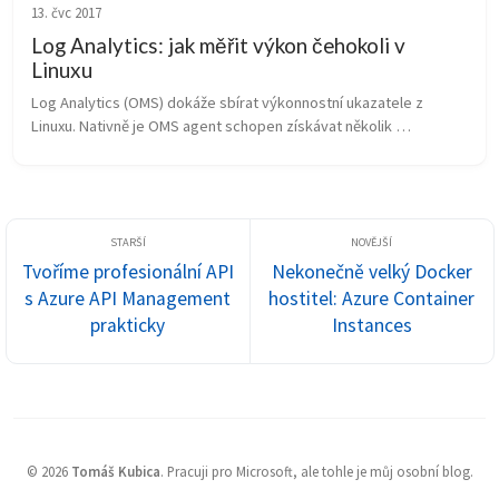
13. čvc 2017
Log Analytics: jak měřit výkon čehokoli v
Linuxu
Log Analytics (OMS) dokáže sbírat výkonnostní ukazatele z 
Linuxu. Nativně je OMS agent schopen získávat několik 
systémových čitačů a má také přímou podporu pro monitoring 
Apache a MySQL. Nicméně sl...
Tvoříme profesionální API
Nekonečně velký Docker
s Azure API Management
hostitel: Azure Container
prakticky
Instances
©
2026
Tomáš Kubica
.
Pracuji pro Microsoft, ale tohle je můj osobní blog.