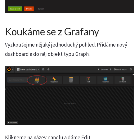
Koukáme se z Grafany
Vyzkoušejme nějaký jednoduchý pohled. Přidáme nový
dashboard a do něj objekt typu Graph.
Klikneme na název panelu a dáme Edit.