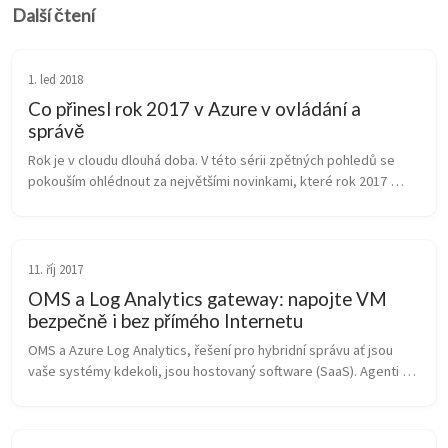
Další čtení
1. led 2018
Co přinesl rok 2017 v Azure v ovládání a
správě
Rok je v cloudu dlouhá doba. V této sérii zpětných pohledů se 
pokouším ohlédnout za největšími novinkami, které rok 2017 
přinesl. Ovládání samotného Azure přineslo za jediný rok velmi 
příjemné změn...
11. říj 2017
OMS a Log Analytics gateway: napojte VM
bezpečně i bez přímého Internetu
OMS a Azure Log Analytics, řešení pro hybridní správu ať jsou 
vaše systémy kdekoli, jsou hostovaný software (SaaS). Agenti v 
OS tedy potřebují komunikovat ven. Jak to udělat, abychom 
nemuseli oteví...