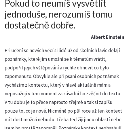
Pokud to neumíš vysvětlit
jednoduše, nerozumíš tomu
dostatečně dobře.
Albert Einstein
Při učení se nových věcí si lidé už od školních lavic dělají
poznámky, které jim umožní se k tématům vrátit,
podpořit jejich vštěpování a rychle obnovit co bylo
zapomenuto. Obvykle ale při psaní osobních poznámek
vycházím z kontextu, který v hlavě aktuálně mám a
nepovažuji v ten moment za zásadní ho zvěčnit do textu.
V tu dobu je to přece naprosto zřejmé a tak si zapíšu
pouze to, co je nové. Nicméně po půl roce už ten kontext
mít dost možná nebudu. Třeba teď žiji jinou oblastí nebo
jsem ho prostě zapomněl. Poznámky kontext neobsahují