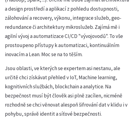
a design prostředí a aplikací z pohledu dostupnosti,
zálohování a recovery, výkonu, integrace služeb, geo-
redundance či architektury mikroslužeb. Zajímá mě i
agilní vývoj a automatizace CI/CD "vývojovodů". To vše
prostoupeno přístupy k automatizaci, kontinuálním
inovacím a Lean. Moc se na to těším.
Jsou oblasti, ve kterých se expertem asi nestanu, ale
určitě chci získávat přehled v IoT, Machine learning,
kognitivních službách, blockchain a analytice. Na
bezpečnost musí být člověk asi plně zacílen, nicméně
rozhodně se chci věnovat alespoň šifrování dat v klidu i v
pohybu, správě identit a síťové bezpečnosti.