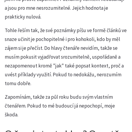
a jsou pro mne nesrozumitelné. Jejich hodnota je
prakticky nulová.
Tohle řeším tak, že své poznámky píšu ve formě článků ve
snaze učinit je pochopitelné i pro kohokoli, kdo by měl
zájem si je přečíst. Do hlavy čtenáře nevidím, takže se
musím pokusit vyjadřovat srozumitelně, uspořádaně a
nezapomenout kromě "jak" také popsat kontext, proč a
uvést příklady využití. Pokud to nedokážu, nerozumím
tomu dobře.
Zapomínám, takže za půl roku budu svým vlastním
čtenářem. Pokud to mé budoucí já nepochopí, moje
škoda.