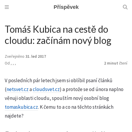
Příspěvek
Tomáš Kubica na cestě do
cloudu: začínám nový blog
Zveřejněno
31. led 2017
Od
,
,
,
2 minut
čtení
V posledních pár letech jsem si oblíbil psaní článků
(
netsvet.cz
a
cloudsvet.cz
) a protože se od února naplno
věnuji oblasti cloudu, spouštím nový osobní blog
tomaskubica.cz
. K čemu to a co na těchto stránkách
najdete?