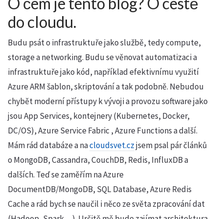
O čem je tento blog? O cestě
do cloudu.
Budu psát o infrastruktuře jako službě, tedy compute,
storage a networking. Budu se věnovat automatizaci a
infrastruktuře jako kód, například efektivnímu využití
Azure ARM šablon, skriptování a tak podobně. Nebudou
chybět moderní přístupy k vývoji a provozu software jako
jsou App Services, kontejnery (Kubernetes, Docker,
DC/OS), Azure Service Fabric , Azure Functions a další.
Mám rád databáze a na
cloudsvet.cz
jsem psal pár článků
o MongoDB, Cassandra, CouchDB, Redis, InfluxDB a
dalších. Teď se zaměřím na Azure
DocumentDB/MongoDB, SQL Database, Azure Redis
Cache a rád bych se naučil i něco ze světa zpracování dat
(Hadoop, Spark, ...). Určitě mě bude zajímat architektura