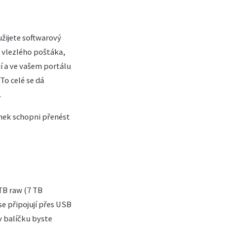
užijete softwarový
e vlezlého poštáka,
jí a ve vašem portálu
To celé se dá
.
ínek schopni přenést
 TB raw (7 TB
se připojují přes USB
 v balíčku byste