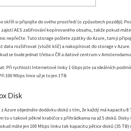
o skříň si připojíte do svého prostředí (o způsobech později). Po
ás zajistí AES zašifrování kopírovaného obsahu, takže pokud mát
 nic nepřečte. Tuto storage pošlete zpátky do Azure, tam ji připo
 data rozšifrovat (vložit klíč) a nakopírovat do storage v Azure. 
okud se bude jednat třeba o ČR a datové centrum v Amsterodamu
t. Při rychlosti Internetové linky 1 Gbps jste za ideálních podm
ři 100 Mbps lince už je to jen 1TB.
ox Disk
 si z Azure objednáte dodávku disků s tím, že každý má kapacitu 8
ám to v takové pěkné krabičce s přihrádkama na až 5 disků. Disky 
. Pokud máte jen 100 Mbps linku tak kapacitu pětice disků (35 TB)