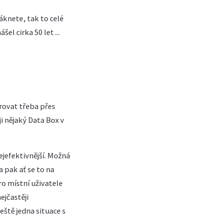
áknete, tak to celé
l cirka 50 let ...
rovat třeba přes
i nějaký Data Box v
ejefektivnější. Možná
 pak ať se to na
ro místní uživatele
ejčastěji
eště jedna situace s