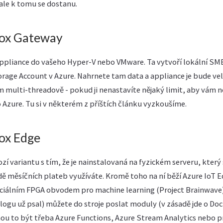
le k tomu se dostanu.
Box Gateway
 appliance do vašeho Hyper-V nebo VMware. Ta vytvoří lokální SM
torage Account v Azure. Nahrnete tam data a appliance je bude ve
 multi-threadově - pokud ji nenastavíte nějaký limit, aby vám n
o Azure. Tu si v některém z příštích článku vyzkoušíme.
ox Edge
zí variantu s tím, že je nainstalovaná na fyzickém serveru, který 
dě měsíčních plateb využíváte. Kromě toho na ní běží Azure IoT 
eciálním FPGA obvodem pro machine learning (Project Brainwave).
ogu už psal) můžete do stroje poslat moduly (v zásadě jde o Doc
ou to být třeba Azure Functions, Azure Stream Analytics nebo 