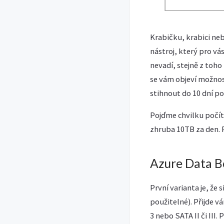
Krabičku, krabici neb
nástroj, který pro v
nevadí, stejně z toho
se vám objeví možnost
stihnout do 10 dní p
Pojďme chvilku počíta
zhruba 10TB za den. P
Azure Data B
První varianta je, že
použitelné). Přijde v
3 nebo SATA II či III