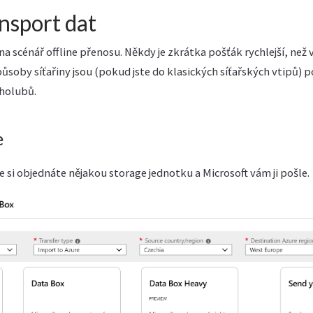
ansport dat
na scénář offline přenosu. Někdy je zkrátka pošťák rychlejší, než 
oby síťařiny jsou (pokud jste do klasických síťařských vtipů) p
 holubů.
e
e si objednáte nějakou storage jednotku a Microsoft vám ji pošle.