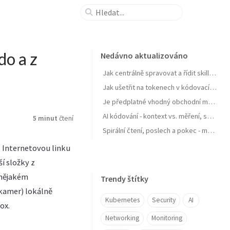
do a z
Nedávno aktualizováno
Jak centrálně spravovat a řídit skills pro agenty a zejména jejich samostatné zlepšování
Jak ušetřit na tokenech v kódovacích agentech typu GitHub Copilot
Je předplatné vhodný obchodní model pro AI produkt? Zdražuje AI? Zdražují tokeny? Nebo se jen najíždí na férový model?
AI kódování - kontext vs. měření, software jako paměť, váš software se učit nebudu, OpenClaw a chytrá domácnost
5 minut
čtení
Spirální čtení, poslech a pokec - moje AI workflow pro nasání knihy do mozku
s Internetovou linku
í složky z
 nějakém
Trendy štítky
 kamer) lokálně
Kubernetes
Security
AI
ox.
Networking
Monitoring