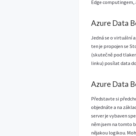
Edge computingem, a
Azure Data 
Jedná se o virtuální
ten je propojen se S
(skutečně pod tlakem
linku) posílat data d
Azure Data B
Představte si předcho
objednáte a na zákla
server je vybaven sp
něm jsem na tomto bl
nějakou logikou. Moh