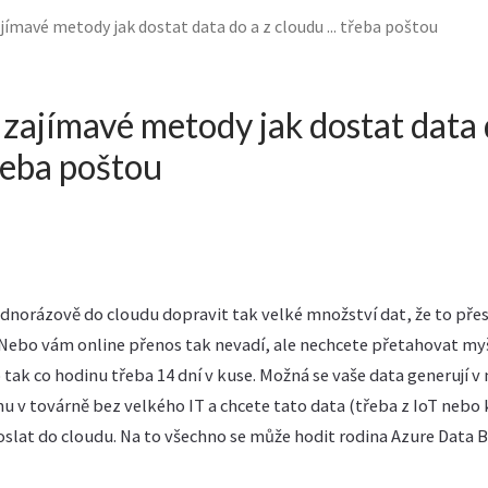
jímavé metody jak dostat data do a z cloudu ... třeba poštou
 zajímavé metody jak dostat data 
třeba poštou
dnorázově do cloudu dopravit tak velké množství dat, že to pře
Nebo vám online přenos tak nevadí, ale nechcete přetahovat myš
tak co hodinu třeba 14 dní v kuse. Možná se vaše data generují v
v továrně bez velkého IT a chcete tato data (třeba z IoT nebo
oslat do cloudu. Na to všechno se může hodit rodina Azure Data B