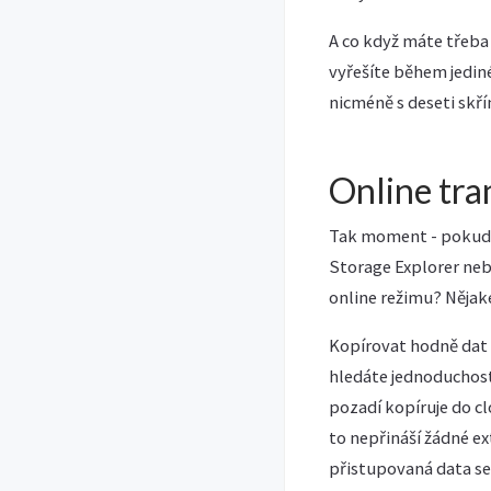
A co když máte třeba 
vyřešíte během jedin
nicméně s deseti skř
Online tra
Tak moment - pokud 
Storage Explorer nebo
online režimu? Nějak
Kopírovat hodně dat 
hledáte jednoduchost
pozadí kopíruje do cl
to nepřináší žádné ex
přistupovaná data sed