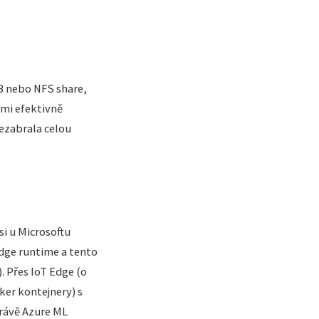
B nebo NFS share,
lmi efektivně
ezabrala celou
si u Microsoftu
Edge runtime a tento
 Přes IoT Edge (o
ker kontejnery) s
právě Azure ML