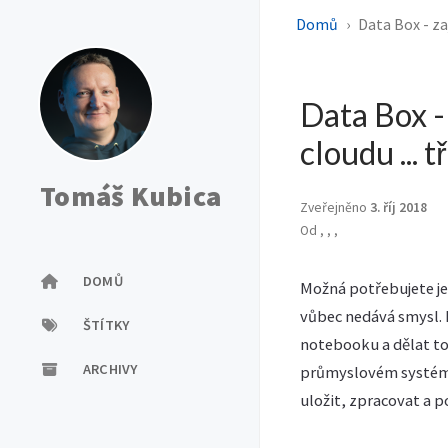
Domů
Data Box - za
Data Box -
cloudu ... 
Tomáš Kubica
Zveřejněno
3. říj 2018
Od
,
,
,
DOMŮ
Možná potřebujete je
vůbec nedává smysl. 
ŠTÍTKY
notebooku a dělat to 
ARCHIVY
průmyslovém systému 
uložit, zpracovat a p