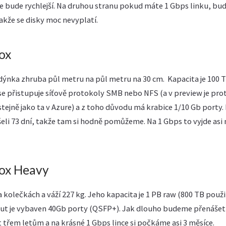
le bude rychlejší. Na druhou stranu pokud máte 1 Gbps linku, bud
takže se disky moc nevyplatí.
ox
dýnka zhruba půl metru na půl metru na 30 cm. Kapacita je 100 
 se přistupuje síťově protokoly SMB nebo NFS (a v preview je pro
stejně jako ta v Azure) a z toho důvodu má krabice 1/10 Gb porty.
i 73 dní, takže tam si hodně pomůžeme. Na 1 Gbps to vyjde asi na
ox Heavy
a kolečkách a váží 227 kg. Jeho kapacita je 1 PB raw (800 TB použi
out je vybaven 40Gb porty (QSFP+). Jak dlouho budeme přenáše
it třem letům a na krásné 1 Gbps lince si počkáme asi 3 měsíce.