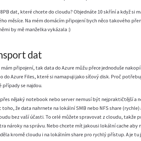
8PB dat, které chcete do cloudu? Objednáte 10 skříní a když si m
ého měsíce. Na mém domácím připojení bych něco takového přenáše
íněmi by mě manželka vykázala :)
nsport dat
mám připojení, tak data do Azure můžu přece jednoduše nakopí
 do Azure Files, které si namapuji jako síťový disk. Proč potřebuj
é případy se najdou.
přes nějaký notebook nebo server nemusí být nejpraktičtější a n
 toho, že data nahrnete na lokální SMB nebo NFS share (rychle) a
oudu bez vaší účasti. To celé můžete spravovat z cloudu, takže p
tra nároky na správu. Nebo chcete mít jakousi lokální cache aby n
ěla kromě cloudu i na lokálním share pro rychlý přístup. A je tu j