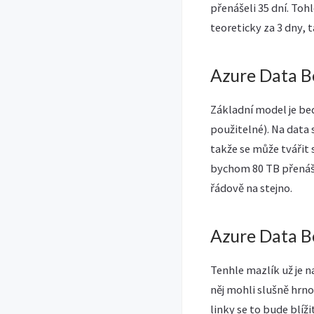
přenášeli 35 dní. Toh
teoreticky za 3 dny, 
Azure Data B
Základní model je be
použitelné). Na data
takže se může tvářit 
bychom 80 TB přenášel
řádově na stejno.
Azure Data B
Tenhle mazlík už je n
něj mohli slušně hrn
linky se to bude blíž