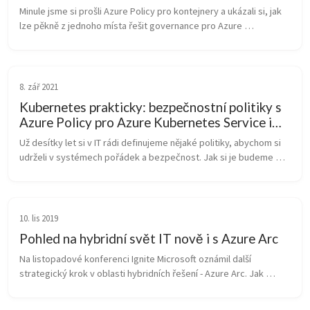
Azure Policy
Minule jsme si prošli Azure Policy pro kontejnery a ukázali si, jak 
lze pěkně z jednoho místa řešit governance pro Azure 
Kubernetes Service i pro libovolný Kubernetes běžící kdekoli 
připojený do Az...
8. zář 2021
Kubernetes prakticky: bezpečnostní politiky s
Azure Policy pro Azure Kubernetes Service i
váš on-premises Kubernetes/OpenShift
Už desítky let si v IT rádi definujeme nějaké politiky, abychom si 
udrželi v systémech pořádek a bezpečnost. Jak si je budeme 
označovat, jak nastavovat jednotlivé parametry, jaké 
doporučené postupy...
10. lis 2019
Pohled na hybridní svět IT nově i s Azure Arc
Na listopadové konferenci Ignite Microsoft oznámil další 
strategický krok v oblasti hybridních řešení - Azure Arc. Jak 
vypadá nasazení cloudového modelu nad vaší vlastní 
infrastrukturou, hostingem ...