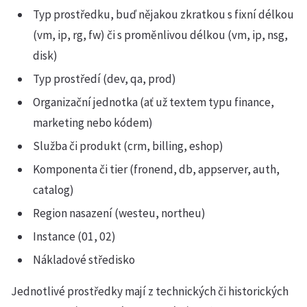
Typ prostředku, buď nějakou zkratkou s fixní délkou
(vm, ip, rg, fw) či s proměnlivou délkou (vm, ip, nsg,
disk)
Typ prostředí (dev, qa, prod)
Organizační jednotka (ať už textem typu finance,
marketing nebo kódem)
Služba či produkt (crm, billing, eshop)
Komponenta či tier (fronend, db, appserver, auth,
catalog)
Region nasazení (westeu, northeu)
Instance (01, 02)
Nákladové středisko
Jednotlivé prostředky mají z technických či historických