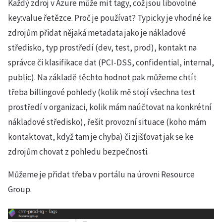
Každý zdroj v Azure může mít tagy, což jsou libovolné
key:value řetězce. Proč je používat? Typicky je vhodné ke
zdrojům přidat nějaká metadata jako je nákladové
středisko, typ prostředí (dev, test, prod), kontakt na
správce či klasifikace dat (PCI-DSS, confidential, internal,
public). Na základě těchto hodnot pak můžeme chtít
třeba billingové pohledy (kolik mě stojí všechna test
prostředí v organizaci, kolik mám naúčtovat na konkrétní
nákladové středisko), řešit provozní situace (koho mám
kontaktovat, když tam je chyba) či zjišťovat jak se ke
zdrojům chovat z pohledu bezpečnosti.
Můžeme je přidat třeba v portálu na úrovni Resource
Group.