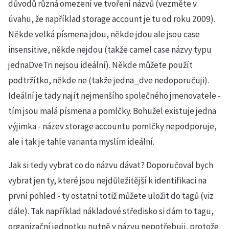
důvodů různá omezení ve tvoření názvů (vezměte v
úvahu, že například storage account je tu od roku 2009).
Někde velká písmena jdou, někde jdou ale jsou case
insensitive, někde nejdou (takže camel case názvy typu
jednaDveTri nejsou ideální). Někde můžete použít
podtržítko, někde ne (takže jedna_dve nedoporučuji).
Ideální je tady najít nejmenšího společného jmenovatele -
tím jsou malá písmena a pomlčky. Bohužel existuje jedna
výjimka - název storage accountu pomlčky nepodporuje,
ale i tak je tahle varianta myslím ideální.
Jak si tedy vybrat co do názvu dávat? Doporučoval bych
vybrat jen ty, které jsou nejdůležitější k identifikaci na
první pohled - ty ostatní totiž můžete uložit do tagů (viz
dále). Tak například nákladové středisko si dám to tagu,
organizační jednotku nutně v názvu nepotřebuji, protože