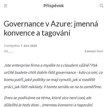
Příspěvek
Governance v Azure: jmenná
konvence a tagování
Zveřejněno
7. úno 2018
Od
,
,
,
3 minut
čtení
Jste enterprise firma a myslíte to s cloudem vážně? Pak
určitě budete chtít dobře řídit governance - kdo co smí, co
komu patří, jaké politiky se mají vynutit, jak si rozdělit
práci, jak řídit náklady. V tomto seriálu se na to zaměříme.
Dnes se podíváme na téma, které sice není cool, ale
důležité je tedy dost... jmennou konvenci a tagování.