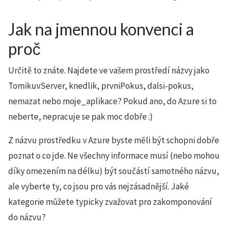
Jak na jmennou konvenci a
proč
Určitě to znáte. Najdete ve vašem prostředí názvy jako
TomikuvServer, knedlik, prvniPokus, dalsi-pokus,
nemazat nebo moje_aplikace? Pokud ano, do Azure si to
neberte, nepracuje se pak moc dobře :)
Z názvu prostředku v Azure byste měli být schopni dobře
poznat o co jde. Ne všechny informace musí (nebo mohou
díky omezením na délku) být součástí samotného názvu,
ale vyberte ty, co jsou pro vás nejzásadnější. Jaké
kategorie můžete typicky zvažovat pro zakomponování
do názvu?