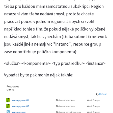
třeba pro každou mám samostatnou subskripci. Region
nasazení vám třeba nedává smysl, protože chcete
pracovat pouze v jednom regionu. Já bych si zvolil
například tohle s tím, že pokud nějaké políčko vyloženě
nedává smysl, tak ho vynechám (třeba subnet či network
jsou každé jiné a nemají víc "instancí", resource group
zase nepotřebuje políčko komponenta):
<služba>-<komponenta>-<typ prostredku>-<instance>
Vypadat by to pak mohlo nějak takhle: