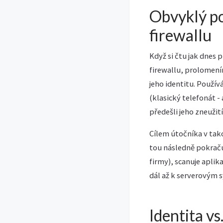
Obvyklý po
firewallu
Když si čtu jak dnes p
firewallu, prolomením
jeho identitu. Použí
(klasický telefonát -
předešli jeho zneužití
Cílem útočníka v tako
tou následně pokračuj
firmy), scanuje apli
dál až k serverovým
Identita vs