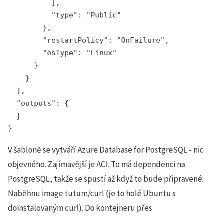
          ],

          "type": "Public"

        },

        "restartPolicy": "OnFailure",

        "osType": "Linux"

      }

    }

  ],

  "outputs": {

  }

V šabloně se vytváří Azure Database for PostgreSQL - nic
objevného. Zajímavější je ACI. To má dependenci na
PostgreSQL, takže se spustí až když to bude připravené.
Naběhnu image tutum/curl (je to holé Ubuntu s
doinstalovaným curl). Do kontejneru přes