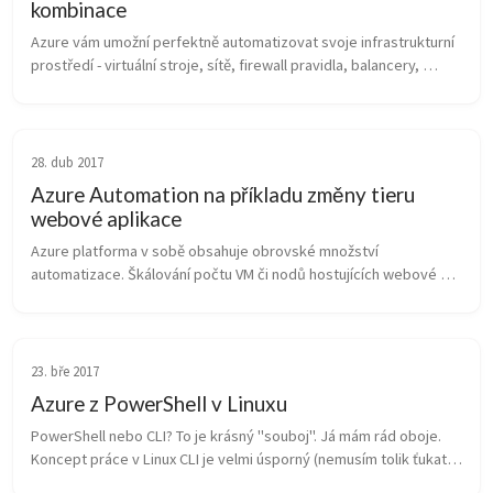
kombinace
Azure vám umožní perfektně automatizovat svoje infrastrukturní 
prostředí - virtuální stroje, sítě, firewall pravidla, balancery, 
storage, a to všechno desired state principy v ARM šabloně. Ale 
jak ...
28. dub 2017
Azure Automation na příkladu změny tieru
webové aplikace
Azure platforma v sobě obsahuje obrovské množství 
automatizace. Škálování počtu VM či nodů hostujících webové 
aplikace, začleňování do balanceru a asi tisíc dalších věcí. Někdy 
ale můžete chtít svo...
23. bře 2017
Azure z PowerShell v Linuxu
PowerShell nebo CLI? To je krásný "souboj". Já mám rád oboje. 
Koncept práce v Linux CLI je velmi úsporný (nemusím tolik ťukat) 
a na klasické parsovací nástroje typu grep, sed, cut či awk jsem 