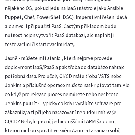
nějakého OS, pokud jedu na IaaS (nástroje jako Ansible,
Puppet, Chef, PowerShell DSC). Imperativní řešení dává
ale smysl i při použití PaaS. Častým příkladem bude
nutnost nejen vytvořit PaaS databázi, ale naplnit ji
testovacími či startovacími daty.
Jasně - můžete mít stanici, která nejprve provede
deployment IaaS/PaaS a pak třeba do databáze nahraje
potřebná data. Pro účely CI/CD máte třeba VSTS nebo
Jenkins a příslušné operace můžete naskriptovat tam. Ale
co když pro release proces nemůžete nebo nechcete
Jenkins použít? Typicky co když vyrábíte software pro
zákazníky a ti při jeho nasazování nebudou mít vaše
CI/CD? Nebylo pro ně jednodušší mít ARM šablonu,
kterou mohou spustit ve svém Azure a ta sama o sobě