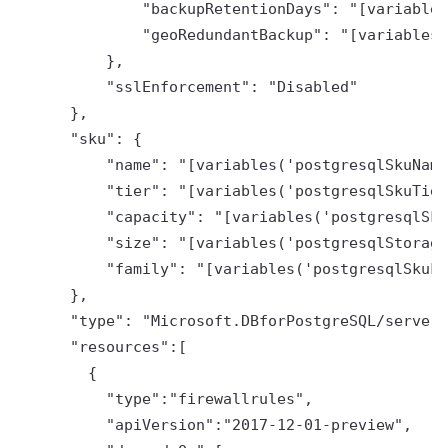
              "backupRetentionDays": "[variables
              "geoRedundantBackup": "[variables(
          },

          "sslEnforcement": "Disabled"

      },

      "sku": {

          "name": "[variables('postgresqlSkuName
          "tier": "[variables('postgresqlSkuTier
          "capacity": "[variables('postgresqlSku
          "size": "[variables('postgresqlStorage
          "family": "[variables('postgresqlSkuFa
      },

      "type": "Microsoft.DBforPostgreSQL/servers
      "resources":[

        {

          "type":"firewallrules",

          "apiVersion":"2017-12-01-preview",
