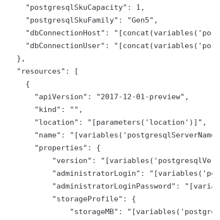
    "postgresqlSkuCapacity": 1,

    "postgresqlSkuFamily": "Gen5",

    "dbConnectionHost": "[concat(variables('post
    "dbConnectionUser": "[concat(variables('post
  },

  "resources": [

    {

      "apiVersion": "2017-12-01-preview",

      "kind": "",

      "location": "[parameters('location')]",

      "name": "[variables('postgresqlServerName'
      "properties": {

          "version": "[variables('postgresqlVers
          "administratorLogin": "[variables('pos
          "administratorLoginPassword": "[variab
          "storageProfile": {

              "storageMB": "[variables('postgres