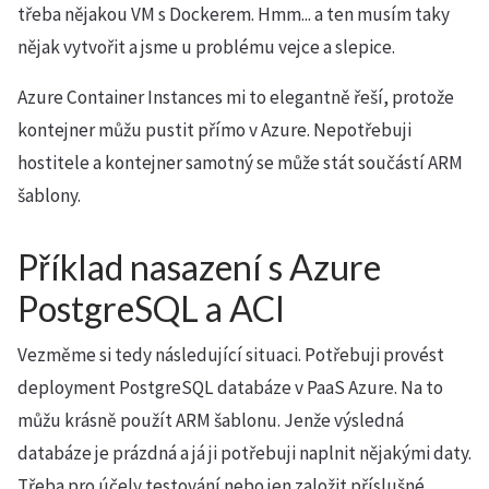
třeba nějakou VM s Dockerem. Hmm... a ten musím taky
nějak vytvořit a jsme u problému vejce a slepice.
Azure Container Instances mi to elegantně řeší, protože
kontejner můžu pustit přímo v Azure. Nepotřebuji
hostitele a kontejner samotný se může stát součástí ARM
šablony.
Příklad nasazení s Azure
PostgreSQL a ACI
Vezměme si tedy následující situaci. Potřebuji provést
deployment PostgreSQL databáze v PaaS Azure. Na to
můžu krásně použít ARM šablonu. Jenže výsledná
databáze je prázdná a já ji potřebuji naplnit nějakými daty.
Třeba pro účely testování nebo jen založit příslušné