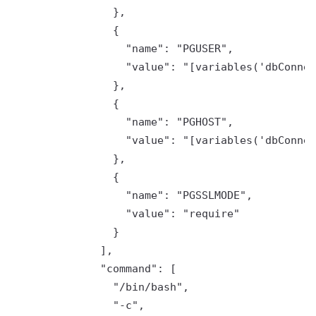
                },

                {

                  "name": "PGUSER",

                  "value": "[variables('dbConnec
                },

                {

                  "name": "PGHOST",

                  "value": "[variables('dbConnec
                },

                {

                  "name": "PGSSLMODE",

                  "value": "require"

                }

              ],

              "command": [

                "/bin/bash",

                "-c",
