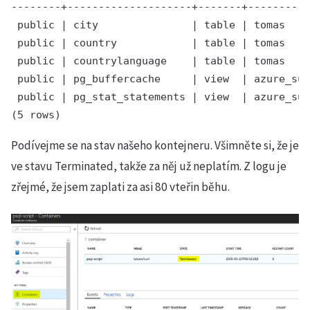
--------+--------------------+-------+----------
 public | city               | table | tomas

 public | country            | table | tomas

 public | countrylanguage    | table | tomas

 public | pg_buffercache     | view  | azure_sup
 public | pg_stat_statements | view  | azure_sup
(5 rows)
Podívejme se na stav našeho kontejneru. Všimněte si, že je
ve stavu Terminated, takže za něj už neplatím. Z logu je
zřejmé, že jsem zaplati za asi 80 vteřin běhu.