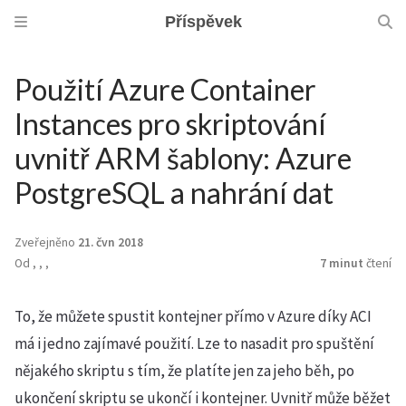
Příspěvek
Použití Azure Container
Instances pro skriptování
uvnitř ARM šablony: Azure
PostgreSQL a nahrání dat
Zveřejněno
21. čvn 2018
Od
,
,
,
7 minut
čtení
To, že můžete spustit kontejner přímo v Azure díky ACI
má i jedno zajímavé použití. Lze to nasadit pro spuštění
nějakého skriptu s tím, že platíte jen za jeho běh, po
ukončení skriptu se ukončí i kontejner. Uvnitř může běžet