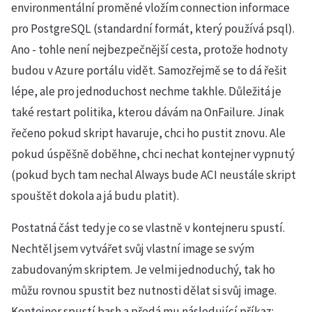
environmentální proměné vložím connection informace
pro PostgreSQL (standardní formát, který používá psql).
Ano - tohle není nejbezpečnější cesta, protože hodnoty
budou v Azure portálu vidět. Samozřejmě se to dá řešit
lépe, ale pro jednoduchost nechme takhle. Důležitá je
také restart politika, kterou dávám na OnFailure. Jinak
řečeno pokud skript havaruje, chci ho pustit znovu. Ale
pokud úspěšně doběhne, chci nechat kontejner vypnutý
(pokud bych tam nechal Always bude ACI neustále skript
spouštět dokola a já budu platit).
Postatná část tedy je co se vlastně v kontejneru spustí.
Nechtěl jsem vytvářet svůj vlastní image se svým
zabudovaným skriptem. Je velmi jednoduchý, tak ho
můžu rovnou spustit bez nutnosti dělat si svůj image.
Kontejner spustí bash a předá mu následující příkaz: