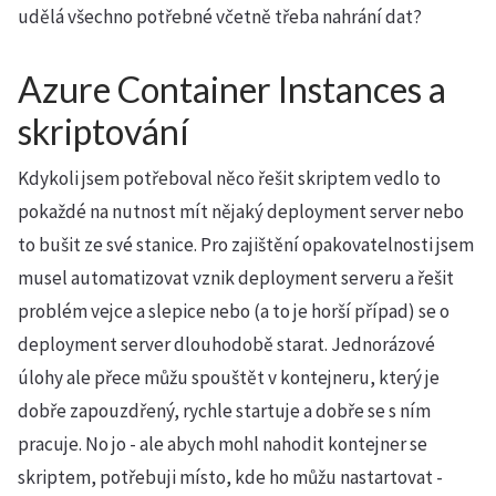
udělá všechno potřebné včetně třeba nahrání dat?
Azure Container Instances a
skriptování
Kdykoli jsem potřeboval něco řešit skriptem vedlo to
pokaždé na nutnost mít nějaký deployment server nebo
to bušit ze své stanice. Pro zajištění opakovatelnosti jsem
musel automatizovat vznik deployment serveru a řešit
problém vejce a slepice nebo (a to je horší případ) se o
deployment server dlouhodobě starat. Jednorázové
úlohy ale přece můžu spouštět v kontejneru, který je
dobře zapouzdřený, rychle startuje a dobře se s ním
pracuje. No jo - ale abych mohl nahodit kontejner se
skriptem, potřebuji místo, kde ho můžu nastartovat -