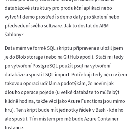
databázové struktury pro produkční aplikaci nebo
vytvořit demo prostředí s demo daty pro školení nebo
předvedení svého software. Jak to dostat do ARM
šablony?
Data mám ve formě SQL skriptu připravena a uložil jsem
je do Blob storage (nebo na GitHub apod.). Stačí mi tedy
po vytvoření PostgreSQL použít psql na vytvoření
databáze a spustit SQL import. Potřebuji tedy něco v čem
takovou operaci udělám a podotýkám, že nevím jak
dlouho operace pojede (u velké databáze to může být
klidně hodina, takže věci jako Azure Functions jsou mimo
hru). Ten skript bude mít jednotky řádek v Bash - kde ho
ale spustit. Tím místem pro mě bude Azure Container
Instance.