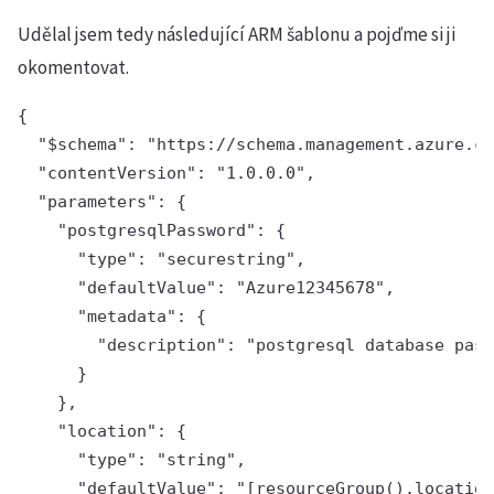
Udělal jsem tedy následující ARM šablonu a pojďme si ji
okomentovat.
{

  "$schema": "https://schema.management.azure.co
  "contentVersion": "1.0.0.0",

  "parameters": {

    "postgresqlPassword": {

      "type": "securestring",

      "defaultValue": "Azure12345678",

      "metadata": {

        "description": "postgresql database pass
      }

    },

    "location": {

      "type": "string",

      "defaultValue": "[resourceGroup().location