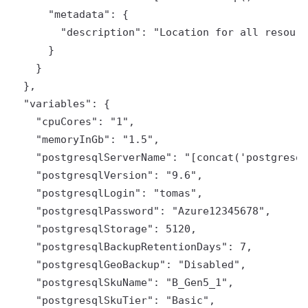
      "metadata": {

        "description": "Location for all resourc
      }

    }

  },

  "variables": {

    "cpuCores": "1",

    "memoryInGb": "1.5",

    "postgresqlServerName": "[concat('postgresql
    "postgresqlVersion": "9.6",

    "postgresqlLogin": "tomas",

    "postgresqlPassword": "Azure12345678",

    "postgresqlStorage": 5120,

    "postgresqlBackupRetentionDays": 7,

    "postgresqlGeoBackup": "Disabled",

    "postgresqlSkuName": "B_Gen5_1",

    "postgresqlSkuTier": "Basic",
