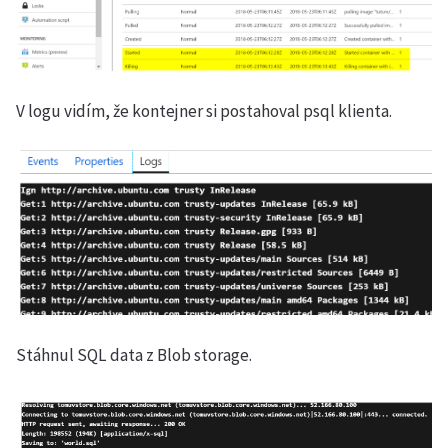
V logu vidím, že kontejner si postahoval psql klienta.
Stáhnul SQL data z Blob storage.