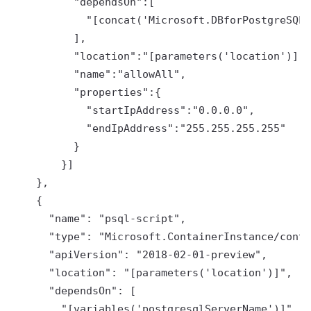
          "dependsOn":[

            "[concat('Microsoft.DBforPostgreSQL/
          ],

          "location":"[parameters('location')]",

          "name":"allowAll",

          "properties":{

            "startIpAddress":"0.0.0.0",

            "endIpAddress":"255.255.255.255"

          }

        }]

    },

    {

      "name": "psql-script",

      "type": "Microsoft.ContainerInstance/conta
      "apiVersion": "2018-02-01-preview",

      "location": "[parameters('location')]",

      "dependsOn": [

        "[variables('postgresqlServerName')]"
