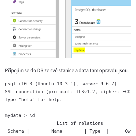
Připojím se do DB ze své stanice a data tam opravdu jsou.
psql (10.3 (Ubuntu 10.3-1), server 9.6.7)

SSL connection (protocol: TLSv1.2, cipher: ECDHE
Type "help" for help.

mydata=> \d

                   List of relations

 Schema |        Name        | Type  |      Owne