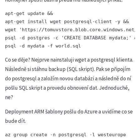
apt-get update && 

apt-get install wget postgresql-client -y && 

wget 'https://tomuvstore.blob.core.windows.net/s
psql -d postgres -c 'CREATE DATABASE mydata;' &&
psql -d mydata -f world.sql
Co se děje? Nejprve nainstaluji wget a postgresql klienta.
Následně si stáhnu backup (SQL skript). Pak se připojím
do postgresql a založím novou databázi a následně do ní
pošlu SQL skript a provedu obnovení dat. Jednoduché,
ne?
Deployment ARM šablony pošlu do Azure a uvidíme co se
bude dít.
az group create -n postgresql -l westeurope
