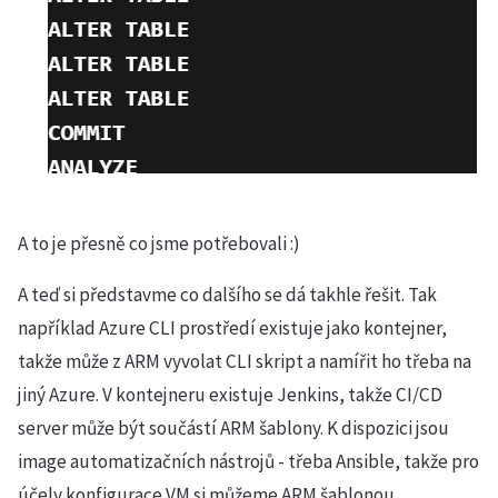
A to je přesně co jsme potřebovali :)
A teď si představme co dalšího se dá takhle řešit. Tak
například Azure CLI prostředí existuje jako kontejner,
takže může z ARM vyvolat CLI skript a namířit ho třeba na
jiný Azure. V kontejneru existuje Jenkins, takže CI/CD
server může být součástí ARM šablony. K dispozici jsou
image automatizačních nástrojů - třeba Ansible, takže pro
účely konfigurace VM si můžeme ARM šablonou