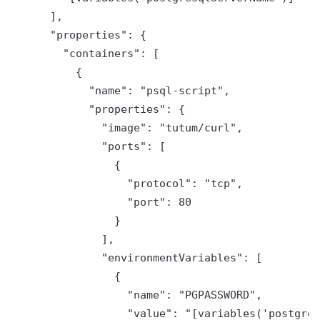
      ],

      "properties": {

        "containers": [

          {

            "name": "psql-script",

            "properties": {

              "image": "tutum/curl",

              "ports": [

                {

                  "protocol": "tcp",

                  "port": 80

                }

              ],

              "environmentVariables": [

                {

                  "name": "PGPASSWORD",

                  "value": "[variables('postgres