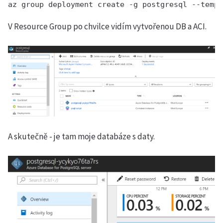
az group deployment create -g postgresql --templ
V Resource Group po chvilce vidím vytvořenou DB a ACI.
A skutečně - je tam moje databáze s daty.