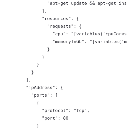
                "apt-get update && apt-get insta
              ],

              "resources": {

                "requests": {

                  "cpu": "[variables('cpuCores')
                  "memoryInGb": "[variables('mem
                }

              }

            }

          }

        ],

        "ipAddress": {

          "ports": [

            {

              "protocol": "tcp",

              "port": 80

            }
