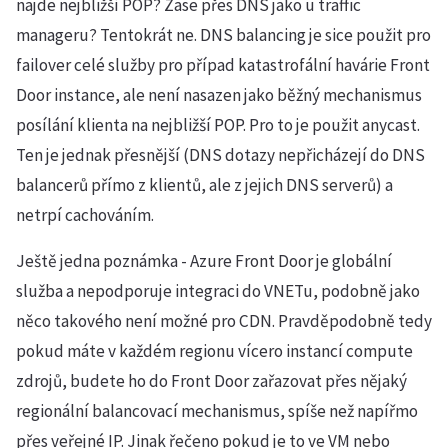
najde nejbližší POP? Zase přes DNS jako u traffic
manageru? Tentokrát ne. DNS balancing je sice použit pro
failover celé služby pro případ katastrofální havárie Front
Door instance, ale není nasazen jako běžný mechanismus
posílání klienta na nejbližší POP. Pro to je použit anycast.
Ten je jednak přesnější (DNS dotazy nepřicházejí do DNS
balancerů přímo z klientů, ale z jejich DNS serverů) a
netrpí cachováním.
Ještě jedna poznámka - Azure Front Door je globální
služba a nepodporuje integraci do VNETu, podobně jako
něco takového není možné pro CDN. Pravděpodobně tedy
pokud máte v každém regionu vícero instancí compute
zdrojů, budete ho do Front Door zařazovat přes nějaký
regionální balancovací mechanismus, spíše než napířmo
přes veřejné IP. Jinak řečeno pokud je to ve VM nebo