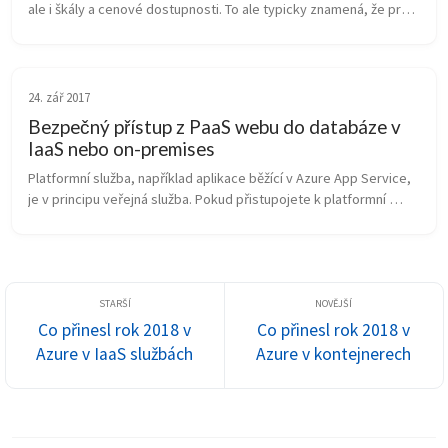
ale i škály a cenové dostupnosti. To ale typicky znamená, že pro 
využití výnosů z rozsahu jsou některé jejich komponenty multi-
te...
24. zář 2017
Bezpečný přístup z PaaS webu do databáze v
IaaS nebo on-premises
Platformní služba, například aplikace běžící v Azure App Service, 
je v principu veřejná služba. Pokud přistupojete k platformní 
databázi (Azure SQL, MySQL, Postgresql, Cosmos DB) tak se tak 
děje na...
Co přinesl rok 2018 v
Co přinesl rok 2018 v
Azure v IaaS službách
Azure v kontejnerech