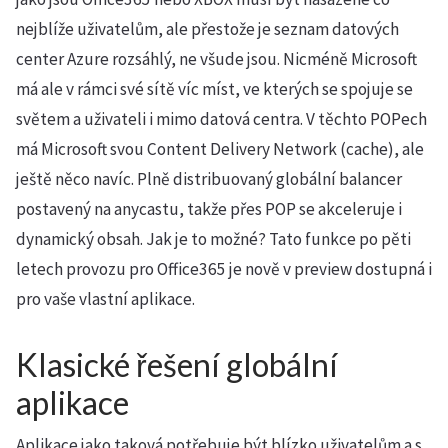
nejblíže uživatelům, ale přestože je seznam datových
center Azure rozsáhlý, ne všude jsou. Nicméně Microsoft
má ale v rámci své sítě víc míst, ve kterých se spojuje se
světem a uživateli i mimo datová centra. V těchto POPech
má Microsoft svou Content Delivery Network (cache), ale
ještě něco navíc. Plně distribuovaný globální balancer
postavený na anycastu, takže přes POP se akceleruje i
dynamický obsah. Jak je to možné? Tato funkce po pěti
letech provozu pro Office365 je nově v preview dostupná i
pro vaše vlastní aplikace.
Klasické řešení globální
aplikace
Aplikace jako taková potřebuje být blízko uživatelům a s