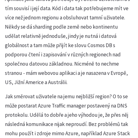
tím souvisí i její data. Kód i data tak potřebujeme mít ve
více než jednom regionu a obsluhovat tamní uživatele.
Někdy se dá sharding podle země nebo kontinentu
udělat relativně jednoduše, jindy je nutná i datová
globálnost a tam může přijít ke slovu Cosmos DB s
podporou čtení i zapisování v různých regionech nad
společnou datovou základnou. Nicméně to nechme
stranou - mám webovou aplikaci a je nasazena v Evropě,
US, Jižní Americe a Austrálii.
Jak směrovat uživatele na jemu nejbližší region? O to se
může postarat Azure Traffic manager postavený na DNS
protokolu. Udělá to dobře a jeho výhodou je, že přes něj
následná komunikace nijak neproudí. Bez problémů tak
mohu použít i zdroje mimo Azure, například Azure Stack