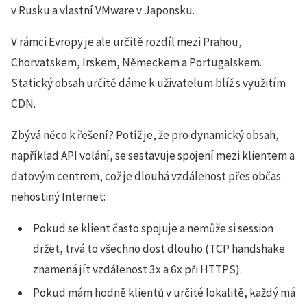
v Rusku a vlastní VMware v Japonsku.
V rámci Evropy je ale určitě rozdíl mezi Prahou,
Chorvatskem, Irskem, Německem a Portugalskem.
Statický obsah určitě dáme k uživatelum blíž s využitím
CDN.
Zbývá něco k řešení? Potíž je, že pro dynamický obsah,
například API volání, se sestavuje spojení mezi klientem a
datovým centrem, což je dlouhá vzdálenost přes občas
nehostiný Internet:
Pokud se klient často spojuje a nemůže si session
držet, trvá to všechno dost dlouho (TCP handshake
znamená jít vzdálenost 3x a 6x při HTTPS).
Pokud mám hodně klientů v určité lokalitě, každý má