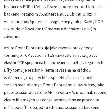
Instance v POPu třeba v Praze si bude sledovat latenci k
backend instancím v Amsterdamu, Dublinu, Brazílii i
Austrálii a použije ten, co reaguje nejrychleji. Každý POP
tak bude mít svá vlastní měření a docházet ke svým
závěrům.
Azure Front Door funguje jako reverse proxy, tedy
terminuje TCP session a TLS uživatele a navazuje své
vlastní TCP spojení na balancovanou službu v regionech.
Díky tomu je session klienta navázána na krátkou
vzdálenost, což je rychlé a spolehlivé a navíc počet
session mezi klienty a Front Door nemusí být stejný, jako
počet session do vašeho API či webu v Azure. Jinak řečeno
vícero klienských session je terminováno na proxy a ta
může použít třeba jednu sdílenou session na backend.