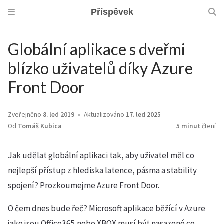
Příspěvek
Globální aplikace s dveřmi
blízko uživatelů díky Azure
Front Door
Zveřejněno
8. led 2019
Aktualizováno
17. led 2025
Od
Tomáš Kubica
5 minut
čtení
Jak udělat globální aplikaci tak, aby uživatel měl co
nejlepší přístup z hlediska latence, pásma a stability
spojení? Prozkoumejme Azure Front Door.
O čem dnes bude řeč? Microsoft aplikace běžící v Azure
jako jsou Office365 nebo XBOX musí být nasazené co