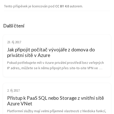
Tento příspěvek je licencován pod
CC BY 4.0
autorem.
Další čtení
23. říj 2017
Jak připojit počítač vývojáře z domova do
privátní sítě v Azure
Pokud potřebujete mít v Azure privátní prostředí bez veřejných 
IP adres, můžete se k němu připojit přes site-to-site VPN ve 
firmě, ExpressRoute ve spolupráci s operátorem a nebo vytočit 
VPN přímo z...
2. říj 2017
Přístup k PaaS SQL nebo Storage z vnitřní sítě
Azure VNet
Platformní služby mají velmi příjemné vlastnosti z hlediska funkcí, 