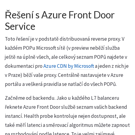
Řešení s Azure Front Door
Service
Toto řešení je v podstatě distribuovaná reverse proxy. V
každém POPu Microsoft sítě (v preview neběží služba
ještě na úplně všech, ale celkový seznam POPů najdete v
dokumentaci pro
Azure CDN by Microsoft
a jeden z nich je
v Praze) běží vaše proxy. Centrálně nastavujete v Azure
portálu a veškerá pravidla se natlačí do všech POPů.
Začněme od backendu. Jako u každého L7 balanceru
řeknete Azure Front Door službě seznam vašich backend
instancí. Health probe kontroluje nejen dostupnost, ale
také měří latenci a směrovací algoritmus můžete zapnout
na rozhodování podle latence. To je velmi zajímavé.