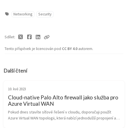
Networking
Security
Sdílet
Tento příspěvek je licencován pod
CC BY 4.0
autorem.
Další čtení
10. kvě 2023
Cloud-native Palo Alto firewall jako služba pro
Azure Virtual WAN
Pokud dnes stavíte síťové řešení v cloudu, doporučuji použít 
Azure Virtual WAN topologii, která nabízí jednodušší propojení a 
možnost globální architektury, což oceníte zejména, když máte 