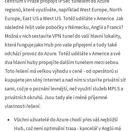
centrum v Praze propojit IPSec tunelem do Azure
regionů, které využíváte, například West Europe, North
Europe, East US a West US. Totéž uděláte v Americe. Jak
následně řešit vaše pobočky v Německu, Anglii a Francii?
Možná v nich sestavíte VPN tunel do vaší hlavní lokality,
která funguje jako Hub pro vaše připojení a tudy také
odchází provoz do Azure. Totéž uděláte v Americe a své
dva hlavní huby propojíte dalším tunelem mezi sebou.
Toto řešení má velkou výhodu v ceně - od operátorů si
kupujete jen silný Internet a nad ním si stavíte privátní síť
sami, což je o poznání levnější, než využití služeb MPLS a
privátních okruhů. Jsou tady ale i méně příjemné
vlastnosti řešení:
Všichni uživatelé do Azure chodí přes váš nejbližší
Hub, což není optimální trasa - kancelář v Anglii má