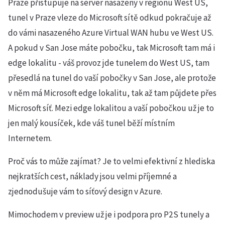
Praze přistupuje na server nasazený v regionu West US,
tunel v Praze vleze do Microsoft sítě odkud pokračuje až
do vámi nasazeného Azure Virtual WAN hubu ve West US.
A pokud v San Jose máte pobočku, tak Microsoft tam má i
edge lokalitu - váš provoz jde tunelem do West US, tam
přesedlá na tunel do vaší pobočky v San Jose, ale protože
v něm má Microsoft edge lokalitu, tak až tam půjdete přes
Microsoft síť. Mezi edge lokalitou a vaší pobočkou už je to
jen malý kousíček, kde váš tunel běží místním
Internetem.
Proč vás to může zajímat? Je to velmi efektivní z hlediska
nejkratších cest, náklady jsou velmi příjemné a
zjednodušuje vám to síťový design v Azure.
Mimochodem v preview už je i podpora pro P2S tunely a