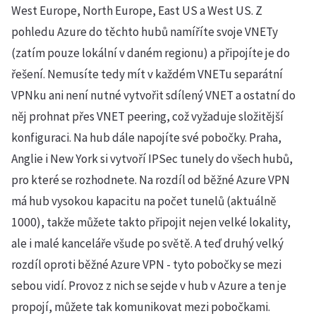
West Europe, North Europe, East US a West US. Z
pohledu Azure do těchto hubů namíříte svoje VNETy
(zatím pouze lokální v daném regionu) a připojíte je do
řešení. Nemusíte tedy mít v každém VNETu separátní
VPNku ani není nutné vytvořit sdílený VNET a ostatní do
něj prohnat přes VNET peering, což vyžaduje složitější
konfiguraci. Na hub dále napojíte své pobočky. Praha,
Anglie i New York si vytvoří IPSec tunely do všech hubů,
pro které se rozhodnete. Na rozdíl od běžné Azure VPN
má hub vysokou kapacitu na počet tunelů (aktuálně
1000), takže můžete takto připojit nejen velké lokality,
ale i malé kanceláře všude po světě. A teď druhý velký
rozdíl oproti běžné Azure VPN - tyto pobočky se mezi
sebou vidí. Provoz z nich se sejde v hub v Azure a ten je
propojí, můžete tak komunikovat mezi pobočkami.