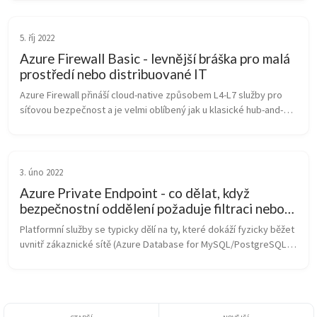
vícero re...
5. říj 2022
Azure Firewall Basic - levnější bráška pro malá
prostředí nebo distribuované IT
Azure Firewall přináší cloud-native způsobem L4-L7 služby pro 
síťovou bezpečnost a je velmi oblíbený jak u klasické hub-and-
spoke architektury tak ve formě “secured hub” v novějším Azure 
Virtual WA...
3. úno 2022
Azure Private Endpoint - co dělat, když
bezpečnostní oddělení požaduje filtraci nebo
inspekci komunikace?
Platformní služby se typicky dělí na ty, které dokáží fyzicky běžet 
uvnitř zákaznické sítě (Azure Database for MySQL/PostgreSQL 
Flexible Server, Application Gateway, App Service Environment, 
SQL MI...