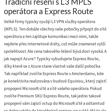
Tradiční řešení s L3 MPLS
operátora a Express Route
Velké firmy typicky využijí L3 VPN služby operátora
(MPLS). Ten dokáže všechny vaše pobočky připojit do sítě
operátora a ten zajišťuje komunikaci mezi nimi, takže
nejdete přes Internetové dráty, což může znamenat vyšší
spolehlivost. Ale cena takového řešení bývá dost vysoká. A
jak napojit Azure? Typicky vybudujete Express Route,
díky které se z Azure stane vlastně vaše další pobočka.
Tak například zvolíte Express Route v Amsterdamu, kde
je konektivita realizována v budově Equinixu, který zajistí
propojení Microsoft sítě a sítě vašeho operátora. Pokud
zvolíte Premium SKU Express Route, tak jedno takové
propojení vám zajistí vstup do Microsoft sítě a odtamtud
se doboucháte do kteréhokoli regionu po světě. Má to ale