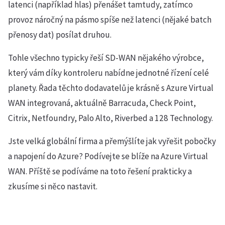
latenci (například hlas) přenášet tamtudy, zatímco
provoz náročný na pásmo spíše než latenci (nějaké batch
přenosy dat) posílat druhou.
Tohle všechno typicky řeší SD-WAN nějakého výrobce,
který vám díky kontroleru nabídne jednotné řízení celé
planety. Řada těchto dodavatelů je krásně s Azure Virtual
WAN integrovaná, aktuálně Barracuda, Check Point,
Citrix, Netfoundry, Palo Alto, Riverbed a 128 Technology.
Jste velká globální firma a přemýšlíte jak vyřešit pobočky
a napojení do Azure? Podívejte se blíže na Azure Virtual
WAN. Příště se podíváme na toto řešení prakticky a
zkusíme si něco nastavit.