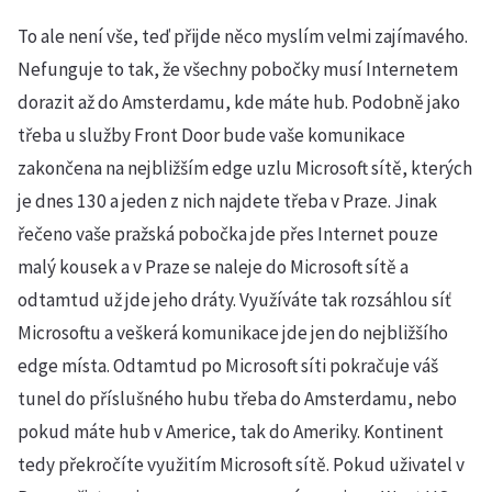
To ale není vše, teď přijde něco myslím velmi zajímavého.
Nefunguje to tak, že všechny pobočky musí Internetem
dorazit až do Amsterdamu, kde máte hub. Podobně jako
třeba u služby Front Door bude vaše komunikace
zakončena na nejbližším edge uzlu Microsoft sítě, kterých
je dnes 130 a jeden z nich najdete třeba v Praze. Jinak
řečeno vaše pražská pobočka jde přes Internet pouze
malý kousek a v Praze se naleje do Microsoft sítě a
odtamtud už jde jeho dráty. Využíváte tak rozsáhlou síť
Microsoftu a veškerá komunikace jde jen do nejbližšího
edge místa. Odtamtud po Microsoft síti pokračuje váš
tunel do příslušného hubu třeba do Amsterdamu, nebo
pokud máte hub v Americe, tak do Ameriky. Kontinent
tedy překročíte využitím Microsoft sítě. Pokud uživatel v