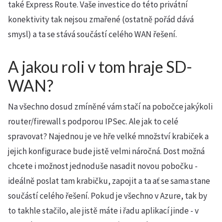
také Express Route. Vaše investice do této privátní
konektivity tak nejsou zmařené (ostatně pořád dává
smysl) a ta se stává součástí celého WAN řešení.
A jakou roli v tom hraje SD-
WAN?
Na všechno dosud zmíněné vám stačí na pobočce jakýkoli
router/firewall s podporou IPSec. Ale jak to celé
spravovat? Najednou je ve hře velké množství krabiček a
jejich konfigurace bude jistě velmi náročná. Dost možná
chcete i možnost jednoduše nasadit novou pobočku -
ideálně poslat tam krabičku, zapojit a ta ať se sama stane
součástí celého řešení. Pokud je všechno v Azure, tak by
to takhle stačilo, ale jistě máte i řadu aplikací jinde - v