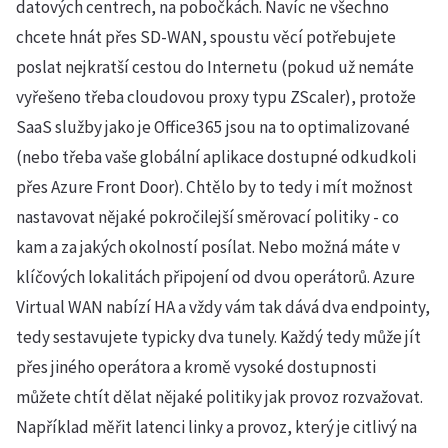
datových centrech, na pobočkách. Navíc ne všechno
chcete hnát přes SD-WAN, spoustu věcí potřebujete
poslat nejkratší cestou do Internetu (pokud už nemáte
vyřešeno třeba cloudovou proxy typu ZScaler), protože
SaaS služby jako je Office365 jsou na to optimalizované
(nebo třeba vaše globální aplikace dostupné odkudkoli
přes Azure Front Door). Chtělo by to tedy i mít možnost
nastavovat nějaké pokročilejší směrovací politiky - co
kam a za jakých okolností posílat. Nebo možná máte v
klíčových lokalitách připojení od dvou operátorů. Azure
Virtual WAN nabízí HA a vždy vám tak dává dva endpointy,
tedy sestavujete typicky dva tunely. Každý tedy může jít
přes jiného operátora a kromě vysoké dostupnosti
můžete chtít dělat nějaké politiky jak provoz rozvažovat.
Například měřit latenci linky a provoz, který je citlivý na