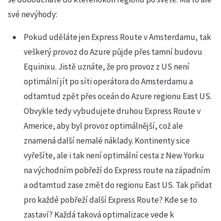
své nevýhody:
Pokud uděláte jen Express Route v Amsterdamu, tak
veškerý provoz do Azure půjde přes tamní budovu
Equinixu. Jistě uznáte, že pro provoz z US není
optimální jít po síti operátora do Amsterdamu a
odtamtud zpět přes oceán do Azure regionu East US.
Obvykle tedy vybudujete druhou Express Route v
Americe, aby byl provoz optimálnější, což ale
znamená další nemalé náklady. Kontinenty sice
vyřešíte, ale i tak není optimální cesta z New Yorku
na východním pobřeží do Express route na západním
a odtamtud zase změt do regionu East US. Tak přidat
pro každé pobřeží další Express Route? Kde se to
zastaví? Každá taková optimalizace vede k