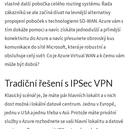
vlastně další pobočka celého routing systému. Řada
zákazníků se ale začíná dívat na levnější alternativy
propojení poboček s technologiemi SD-WAN. Azure vám s
tím dokáže pomoci a navíc získáte jednodušší a přímější
konektivitu do Azure a navíc přesunete obrovský kus
komunikace do sítě Microsoft, která je robustní a
obsluhuje celý svět. Co je Azure Virtual WAN a k čemu vám
může být dobrá?
Tradiční řešení s IPSec VPN
Klasický scénář je, že máte pár hlavních lokalit a v nich
dost možná i lokální datové centrum. Jednu v Evropě,
jednu v USA a jednu třeba v Asii. Protože máte privátní
služby v Azure rozhodnete se vaši hlavní lokalitu a datové