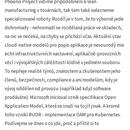
Phoenix Project vidíme připodobnění k lean
manufacturing v továrnách, tak tam také nalezneme
specializované roboty. Rozdíl je v tom, že to výborně jede
dohromady - nehromadí se rozdělaná práce ve skladech,
na nic se nečeká, na chyby se přichází včas. Aktuální stav
cloud-native modelů pro popis aplikace je nesourodý mix
echt infrastrukturních nastavení, aplikačně-provozních
věcí i vývojářských zálěžitostí klidně v jediném souboru.
To nepřeje realitě týmů, znalostem a zkušenostem jeho
členů, bezpečnosti, compliance a ani modelům, kdy je
vývoj oddělen od provozu (například když software
prodáváte). Microsoft inicioval vznik specifikace Open
Application Model, která se snaží na to jít jinak. A kromě
toho vznikl RUDR - implementace OAM pro Kubernetes.
Podívejme se dnes o co jde, proč a příště si to