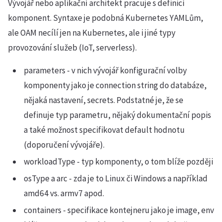
Vývojář nebo aplikační architekt pracuje s definicí
komponent. Syntaxe je podobná Kubernetes YAMLům,
ale OAM necílí jen na Kubernetes, ale i jiné typy
provozování služeb (IoT, serverless).
parameters - v nich vývojář konfigurační volby
komponenty jako je connection string do databáze,
nějaká nastavení, secrets. Podstatné je, že se
definuje typ parametru, nějaký dokumentační popis
a také možnost specifikovat default hodnotu
(doporučení vývojáře).
workloadType - typ komponenty, o tom blíže později
osType a arc - zda je to Linux či Windows a například
amd64 vs. armv7 apod.
containers - specifikace kontejneru jako je image, env