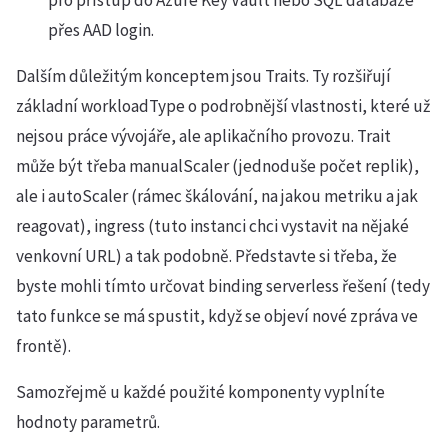
pro přístup do Azure Key Vault nebo SQL databáze
přes AAD login.
Dalším důležitým konceptem jsou Traits. Ty rozšiřují
základní workloadType o podrobnější vlastnosti, které už
nejsou práce vývojáře, ale aplikačního provozu. Trait
může být třeba manualScaler (jednoduše počet replik),
ale i autoScaler (rámec škálování, na jakou metriku a jak
reagovat), ingress (tuto instanci chci vystavit na nějaké
venkovní URL) a tak podobně. Představte si třeba, že
byste mohli tímto určovat binding serverless řešení (tedy
tato funkce se má spustit, když se objeví nové zpráva ve
frontě).
Samozřejmě u každé použité komponenty vyplníte
hodnoty parametrů.