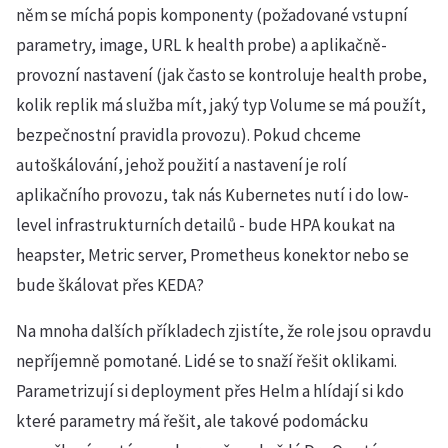
něm se míchá popis komponenty (požadované vstupní
parametry, image, URL k health probe) a aplikačně-
provozní nastavení (jak často se kontroluje health probe,
kolik replik má služba mít, jaký typ Volume se má použít,
bezpečnostní pravidla provozu). Pokud chceme
autoškálování, jehož použití a nastavení je rolí
aplikačního provozu, tak nás Kubernetes nutí i do low-
level infrastrukturních detailů - bude HPA koukat na
heapster, Metric server, Prometheus konektor nebo se
bude škálovat přes KEDA?
Na mnoha dalších příkladech zjistíte, že role jsou opravdu
nepříjemně pomotané. Lidé se to snaží řešit oklikami.
Parametrizují si deployment přes Helm a hlídají si kdo
které parametry má řešit, ale takové podomácku