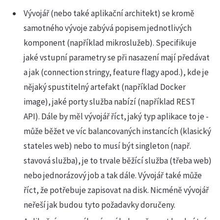
Vývojář (nebo také aplikační architekt) se kromě
samotného vývoje zabývá popisem jednotlivých
komponent (například mikroslužeb). Specifikuje
jaké vstupní parametry se při nasazení mají předávat
a jak (connection stringy, feature flagy apod.), kde je
nějaký spustitelný artefakt (například Docker
image), jaké porty služba nabízí (například REST
API). Dále by měl vývojář říct, jaký typ aplikace to je -
může běžet ve víc balancovaných instancích (klasický
stateles web) nebo to musí být singleton (např.
stavová služba), je to trvale běžící služba (třeba web)
nebo jednorázový job a tak dále. Vývojář také může
říct, že potřebuje zapisovat na disk. Nicméně vývojář
neřeší jak budou tyto požadavky doručeny.