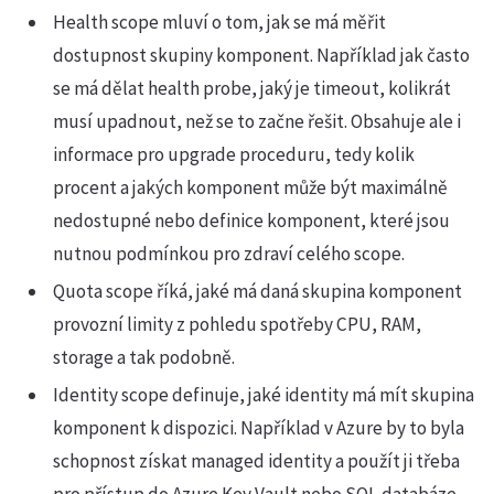
Health scope mluví o tom, jak se má měřit
dostupnost skupiny komponent. Například jak často
se má dělat health probe, jaký je timeout, kolikrát
musí upadnout, než se to začne řešit. Obsahuje ale i
informace pro upgrade proceduru, tedy kolik
procent a jakých komponent může být maximálně
nedostupné nebo definice komponent, které jsou
nutnou podmínkou pro zdraví celého scope.
Quota scope říká, jaké má daná skupina komponent
provozní limity z pohledu spotřeby CPU, RAM,
storage a tak podobně.
Identity scope definuje, jaké identity má mít skupina
komponent k dispozici. Například v Azure by to byla
schopnost získat managed identity a použít ji třeba