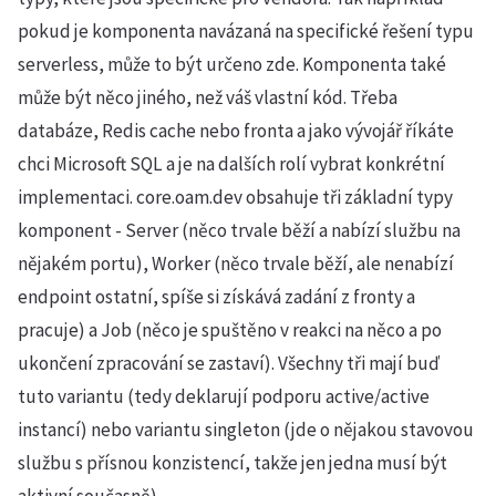
pokud je komponenta navázaná na specifické řešení typu
serverless, může to být určeno zde. Komponenta také
může být něco jiného, než váš vlastní kód. Třeba
databáze, Redis cache nebo fronta a jako vývojář říkáte
chci Microsoft SQL a je na dalších rolí vybrat konkrétní
implementaci. core.oam.dev obsahuje tři základní typy
komponent - Server (něco trvale běží a nabízí službu na
nějakém portu), Worker (něco trvale běží, ale nenabízí
endpoint ostatní, spíše si získává zadání z fronty a
pracuje) a Job (něco je spuštěno v reakci na něco a po
ukončení zpracování se zastaví). Všechny tři mají buď
tuto variantu (tedy deklarují podporu active/active
instancí) nebo variantu singleton (jde o nějakou stavovou
službu s přísnou konzistencí, takže jen jedna musí být