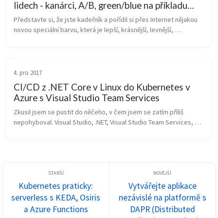
lidech - kanárci, A/B, green/blue na příkladu
kadeřníka
Představte si, že jste kadeřník a pořídil si přes Internet nějakou 
novou speciální barvu, která je lepší, krásnější, levnější, 
jednodušší, lesklejší a tak podobně. Můžete dnes ráno otevřít a 
apliko...
4. pro 2017
CI/CD z .NET Core v Linux do Kubernetes v
Azure s Visual Studio Team Services
Zkusil jsem se pustit do něčeho, v čem jsem se zatím příliš 
nepohyboval. Visual Studio, .NET, Visual Studio Team Services, 
ale chtěl jsem to vidět v kombinaci s tím, čemu se naopak věnuji 
delší dob...
Kubernetes praticky:
Vytvářejte aplikace
serverless s KEDA, Osiris
nezávislé na platformě s
a Azure Functions
DAPR (Distributed