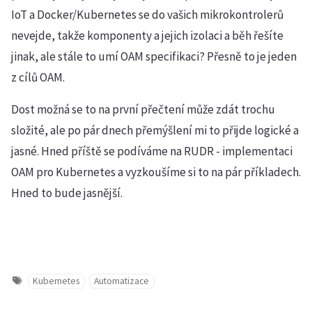
IoT a Docker/Kubernetes se do vašich mikrokontrolerů
nevejde, takže komponenty a jejich izolaci a běh řešíte
jinak, ale stále to umí OAM specifikaci? Přesně to je jeden
z cílů OAM.
Dost možná se to na první přečtení může zdát trochu
složité, ale po pár dnech přemýšlení mi to přijde logické a
jasné. Hned příště se podíváme na RUDR - implementaci
OAM pro Kubernetes a vyzkoušíme si to na pár příkladech.
Hned to bude jasnější.
Kubernetes
Automatizace