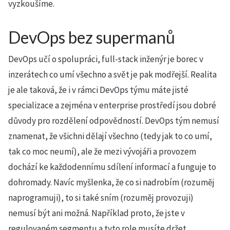
vyzkoušíme.
DevOps bez supermanů
DevOps učí o spolupráci, full-stack inženýr je borec v
inzerátech co umí všechno a svět je pak modřejší. Realita
je ale taková, že i v rámci DevOps týmu máte jisté
specializace a zejména v enterprise prostředí jsou dobré
důvody pro rozdělení odpovědností. DevOps tým nemusí
znamenat, že všichni dělají všechno (tedy jak to co umí,
tak co moc neumí), ale že mezi vývojáři a provozem
dochází ke každodennímu sdílení informací a funguje to
dohromady. Navíc myšlenka, že co si nadrobím (rozuměj
naprogramuji), to si také sním (rozuměj provozuji)
nemusí být ani možná. Například proto, že jste v
regulovaném segmentu a tyto role musíte držet