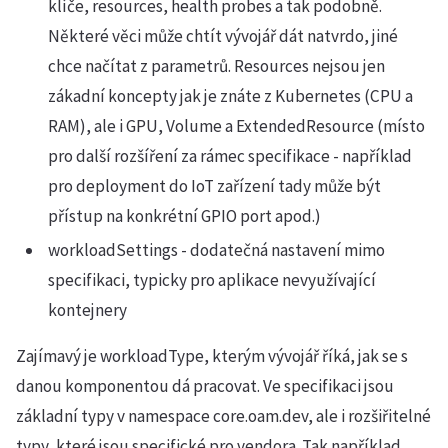
klíče, resources, health probes a tak podobně.
Některé věci může chtít vývojář dát natvrdo, jiné
chce načítat z parametrů. Resources nejsou jen
zákadní koncepty jak je znáte z Kubernetes (CPU a
RAM), ale i GPU, Volume a ExtendedResource (místo
pro další rozšíření za rámec specifikace - například
pro deployment do IoT zařízení tady může být
přístup na konkrétní GPIO port apod.)
workloadSettings - dodatečná nastavení mimo
specifikaci, typicky pro aplikace nevyužívající
kontejnery
Zajímavý je workloadType, kterým vývojář říká, jak se s
danou komponentou dá pracovat. Ve specifikaci jsou
základní typy v namespace core.oam.dev, ale i rozšiřitelné
typy, které jsou specifické pro vendora. Tak například