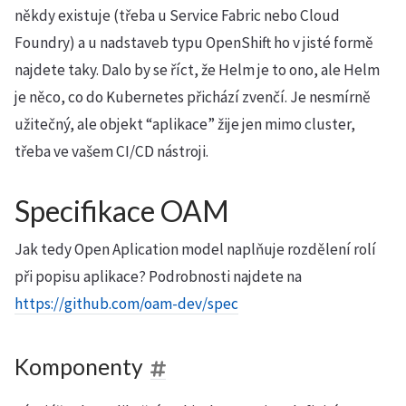
někdy existuje (třeba u Service Fabric nebo Cloud
Foundry) a u nadstaveb typu OpenShift ho v jisté formě
najdete taky. Dalo by se říct, že Helm je to ono, ale Helm
je něco, co do Kubernetes přichází zvenčí. Je nesmírně
užitečný, ale objekt “aplikace” žije jen mimo cluster,
třeba ve vašem CI/CD nástroji.
Specifikace OAM
Jak tedy Open Aplication model naplňuje rozdělení rolí
při popisu aplikace? Podrobnosti najdete na
https://github.com/oam-dev/spec
Komponenty