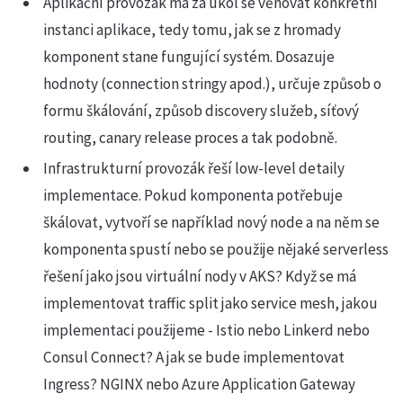
Aplikační provozák má za úkol se věnovat konkrétní
instanci aplikace, tedy tomu, jak se z hromady
komponent stane fungující systém. Dosazuje
hodnoty (connection stringy apod.), určuje způsob o
formu škálování, způsob discovery služeb, síťový
routing, canary release proces a tak podobně.
Infrastrukturní provozák řeší low-level detaily
implementace. Pokud komponenta potřebuje
škálovat, vytvoří se například nový node a na něm se
komponenta spustí nebo se použije nějaké serverless
řešení jako jsou virtuální nody v AKS? Když se má
implementovat traffic split jako service mesh, jakou
implementaci použijeme - Istio nebo Linkerd nebo
Consul Connect? A jak se bude implementovat
Ingress? NGINX nebo Azure Application Gateway