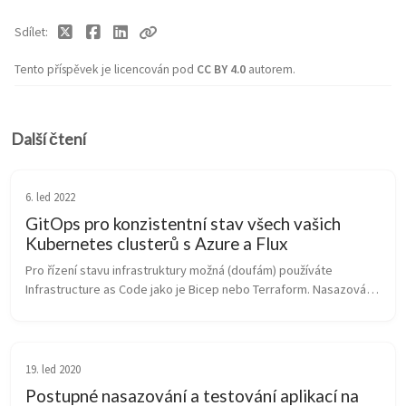
Sdílet
Tento příspěvek je licencován pod
CC BY 4.0
autorem.
Další čtení
6. led 2022
GitOps pro konzistentní stav všech vašich
Kubernetes clusterů s Azure a Flux
Pro řízení stavu infrastruktury možná (doufám) používáte 
Infrastructure as Code jako je Bicep nebo Terraform. Nasazování 
aplikací třeba řeší aplikační tým svou CI/CD pipeline s GitHub 
Actions přes ...
19. led 2020
Postupné nasazování a testování aplikací na