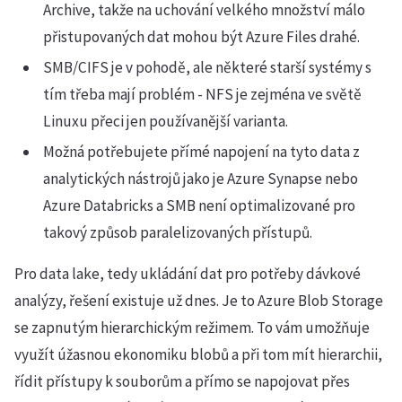
Archive, takže na uchování velkého množství málo
přistupovaných dat mohou být Azure Files drahé.
SMB/CIFS je v pohodě, ale některé starší systémy s
tím třeba mají problém - NFS je zejména ve světě
Linuxu přeci jen používanější varianta.
Možná potřebujete přímé napojení na tyto data z
analytických nástrojů jako je Azure Synapse nebo
Azure Databricks a SMB není optimalizované pro
takový způsob paralelizovaných přístupů.
Pro data lake, tedy ukládání dat pro potřeby dávkové
analýzy, řešení existuje už dnes. Je to Azure Blob Storage
se zapnutým hierarchickým režimem. To vám umožňuje
využít úžasnou ekonomiku blobů a při tom mít hierarchii,
řídit přístupy k souborům a přímo se napojovat přes