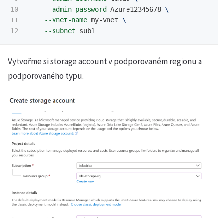
10

--admin-password
 Azure12345678 
\
11

--vnet-name
 my-vnet 
\
--subnet
Vytvořme si storage account v podporovaném regionu a
podporovaného typu.