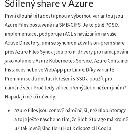
Sdílený share v Azure
První dlouhá léta dostupnou a výbornou variantou jsou
Azure Files postavené na SMB/CIFS. Je to plně POSIX
implementace, podporuje i ACL s navázáním na vaše
Active Directory, umí se synchronizovat s on-prem share
přes Azure Files Sync a jsou pro ni drivery pro namapování
jako Volume v Azure Kubernetes Service, Azure Container
Instances nebo ve WebApp pro Linux. Díky variantě
Premium se dá dostat i k řešení s SSD a použít pro
náročné věci. Proč tedy vůbec přemýšlet o něčem jiném?
Napadají mě tři důvody:
Azure Files jsou cenově náročnější, než Blob Storage
a to je ještě násobeno tím, že Blob Storage má kromě
už tak levnějšího tieru Hot k dispozici i Cool a