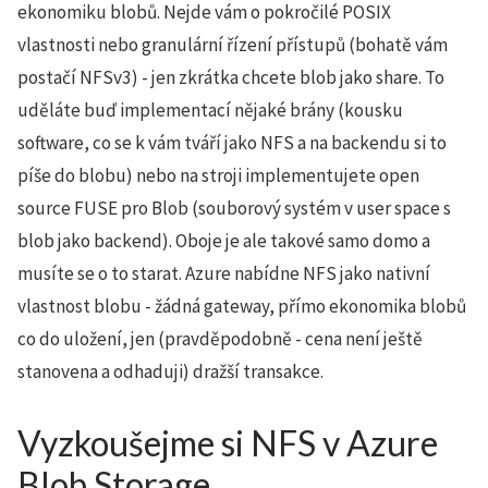
ekonomiku blobů. Nejde vám o pokročilé POSIX
vlastnosti nebo granulární řízení přístupů (bohatě vám
postačí NFSv3) - jen zkrátka chcete blob jako share. To
uděláte buď implementací nějaké brány (kousku
software, co se k vám tváří jako NFS a na backendu si to
píše do blobu) nebo na stroji implementujete open
source FUSE pro Blob (souborový systém v user space s
blob jako backend). Oboje je ale takové samo domo a
musíte se o to starat. Azure nabídne NFS jako nativní
vlastnost blobu - žádná gateway, přímo ekonomika blobů
co do uložení, jen (pravděpodobně - cena není ještě
stanovena a odhaduji) dražší transakce.
Vyzkoušejme si NFS v Azure
Blob Storage