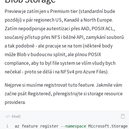
Preview je zatím jen v Premium tier (standardní bude
později) v pár regionech US, Kanadě a North Europe.
Zatím nepodporuje autentizaci přes AAD, POSIX ACL,
současný přístup přes NFS i běžné API, zamykání souborů
a tak podobně - ale pracuje se na tom (některé body
může Blob v budoucnu splnit, ale plnou POSIX
compliance, aby to byl file system se vším všudy bych
nečekal - proto se dělá i na NFSv4 pro Azure Files).
Nejprve si musíme registrovat tuto feature. Jakmile vám
začne psát Registered, přeregistrujte si storage resource
providera.
1

az feature register 
--namespace
 Microsoft.Storage