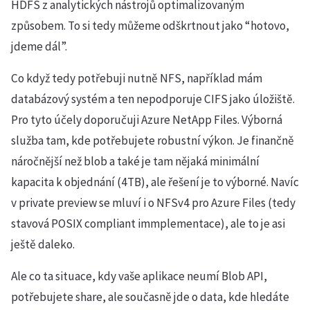
HDFS z analytických nástrojů optimalizovaným
způsobem. To si tedy můžeme odškrtnout jako “hotovo,
jdeme dál”.
Co když tedy potřebuji nutně NFS, například mám
databázový systém a ten nepodporuje CIFS jako úložiště.
Pro tyto účely doporučuji Azure NetApp Files. Výborná
služba tam, kde potřebujete robustní výkon. Je finančně
náročnější než blob a také je tam nějaká minimální
kapacita k objednání (4TB), ale řešení je to výborné. Navíc
v private preview se mluví i o NFSv4 pro Azure Files (tedy
stavová POSIX compliant immplementace), ale to je asi
ještě daleko.
Ale co ta situace, kdy vaše aplikace neumí Blob API,
potřebujete share, ale současně jde o data, kde hledáte