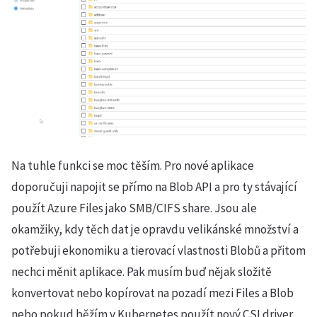
Na tuhle funkci se moc těším. Pro nové aplikace
doporučuji napojit se přímo na Blob API a pro ty stávající
použít Azure Files jako SMB/CIFS share. Jsou ale
okamžiky, kdy těch dat je opravdu velikánské množství a
potřebuji ekonomiku a tierovací vlastnosti Blobů a přitom
nechci měnit aplikace. Pak musím buď nějak složitě
konvertovat nebo kopírovat na pozadí mezi Files a Blob
nebo pokud běžím v Kubernetes použít nový CSI driver