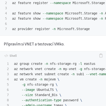
2

az feature register 
--namespace
 Microsoft.Storage
3

4

az feature show 
--namespace
 Microsoft.Storage 
-n
 
5

az feature show 
--namespace
 Microsoft.Storage 
-n
 
6

az provider register 
-n
Připravím si VNET a testovací VMko.
1

az group create 
-n
 nfs-storage-rg 
-l
 eastus

2

az network vnet create 
-n
 my-vnet 
-g
 nfs-storage
3

az network vnet subnet create 
-n
 sub1 
--vnet-nam
4

az vm create 
-n
 mojevm 
\
5

-g
 nfs-storage-rg 
\
6

--image
 UbuntuLTS 
\
7

--size
 Standard_B1s 
\
8

--authentication-type
 password 
\
9

--admin-username
 tomas 
\