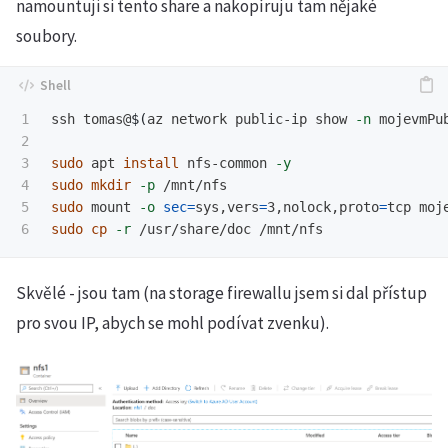
namountuji si tento share a nakopíruju tam nějaké
soubory.
1

ssh tomas@
$(
az network public-ip show 
-n
 mojevmPu
2

3

sudo 
apt 
install 
nfs-common 
-y
4

sudo mkdir
-p
5

sudo 
mount 
-o
sec
=
sys,vers
=
3,nolock,proto
=
sudo cp
-r
Skvělé - jsou tam (na storage firewallu jsem si dal přístup
pro svou IP, abych se mohl podívat zvenku).