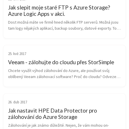
Jak slepit moje staré FTP s Azure Storage?
Azure Logic Apps v akci.
Dost možná máte ve firmě hned několik FTP serverů. Možná jsou 
tam logy nějakých aplikací, backup soubory, datové exporty. To 
všechno vzniklo historicky, například někdo kdysi udělal skript, 
který p...
25. kvě 2017
Veeam - zálohujte do cloudu přes StorSimple
Chcete využít výhod zálohování do Azure, ale používat svůj 
oblíbený Veeam zálohovací software? Proč do cloudu? Odvezete 
data mimo ohnisko rizika, uloží se vám velmi spolehlivě 3x nebo 
6x, platíte j...
26. dub 2017
Jak nastavit HPE Data Protector pro
zálohování do Azure Storage
Zálohování je jak známo důležité. Nejen, že vám mohou on-