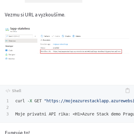
Vezmu si URL a vyzkoušíme.
1

curl 
-X
 GET 
"https://mojeazurestacklapp.azurewebs
2

Funguje to!