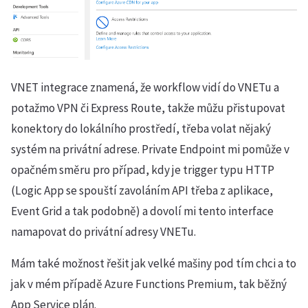
VNET integrace znamená, že workflow vidí do VNETu a
potažmo VPN či Express Route, takže můžu přistupovat
konektory do lokálního prostředí, třeba volat nějaký
systém na privátní adrese. Private Endpoint mi pomůže v
opačném směru pro případ, kdy je trigger typu HTTP
(Logic App se spouští zavoláním API třeba z aplikace,
Event Grid a tak podobně) a dovolí mi tento interface
namapovat do privátní adresy VNETu.
Mám také možnost řešit jak velké mašiny pod tím chci a to
jak v mém případě Azure Functions Premium, tak běžný
App Service plán.