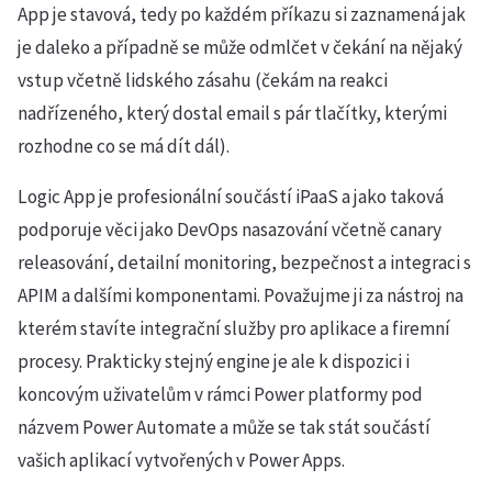
App je stavová, tedy po každém příkazu si zaznamená jak
je daleko a případně se může odmlčet v čekání na nějaký
vstup včetně lidského zásahu (čekám na reakci
nadřízeného, který dostal email s pár tlačítky, kterými
rozhodne co se má dít dál).
Logic App je profesionální součástí iPaaS a jako taková
podporuje věci jako DevOps nasazování včetně canary
releasování, detailní monitoring, bezpečnost a integraci s
APIM a dalšími komponentami. Považujme ji za nástroj na
kterém stavíte integrační služby pro aplikace a firemní
procesy. Prakticky stejný engine je ale k dispozici i
koncovým uživatelům v rámci Power platformy pod
názvem Power Automate a může se tak stát součástí
vašich aplikací vytvořených v Power Apps.