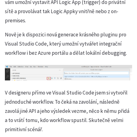
vám umožní vystavit API Logic App (trigger) do privátní
sítě a provolávat tak Logic Appky vnitřně nebo z on-
premises.
Nově je k dispozici nová generace krásného pluginu pro
Visual Studio Code, který umožní vytvářet integrační
workflow i bez Azure portálu a dělat lokální debugging.
V designeru přímo ve Visual Studio Code jsem si vytvořil
jednoduché workflow. To čeká na zavolání, následně
zavolá jiné API a jeho výsledek vezme, něco k němu přidá
a to vrátí tomu, kdo workflow spustil. Skutečně velmi
primitivní scénář.