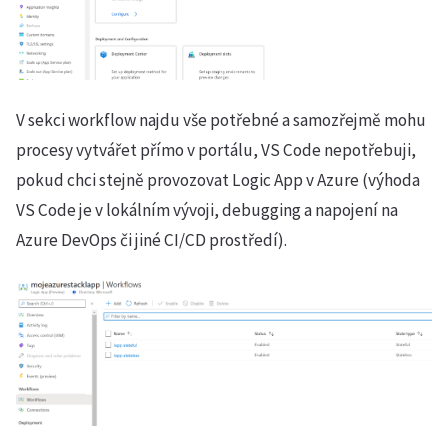
V sekci workflow najdu vše potřebné a samozřejmě mohu
procesy vytvářet přímo v portálu, VS Code nepotřebuji,
pokud chci stejně provozovat Logic App v Azure (výhoda
VS Code je v lokálním vývoji, debugging a napojení na
Azure DevOps či jiné CI/CD prostředí).