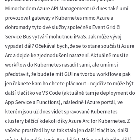
Mimochodem Azure API Management už dnes také umí
provozovat gateway v Kubernetes mimo Azure a
dohromady tyto dvě služby společně s Event Grid či
Service Bus vytváří mohutnou iPaaS. Jak může vývoj
vypadat dál? Očekával bych, že se to stane součástí Azure
Arc a dojde ke zjednodušení nasazení. Aktuálně musíte
workflow do Kubernetes nasadit sami, ale umím si
představit, že budete mít GUI na tvorbu workflow a pak
jen řeknete kam ho chcete plácnout - nejdřív to může být
další tlačítko ve VS Code (aktuálně tam je deployment do
App Service a Functions), následně i Azure portál, ve
kterém jsou už dnes vidět spravované Kubernetes
clustery běžící kdekoli díky Azure Arc for Kubernetes. Z
vašeho prostředí by se tak stalo jen další tlačítko, další
místo, kde může Logic App běžet. Něco podobného dělá