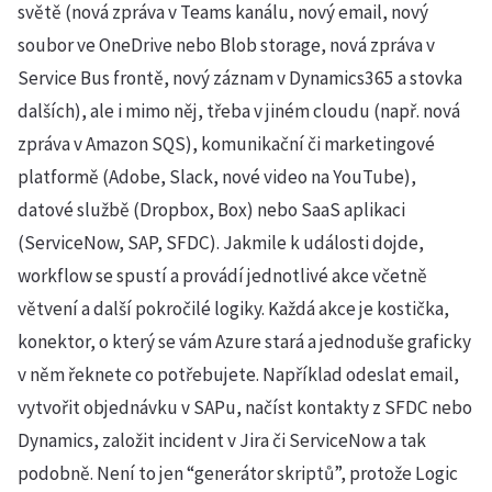
světě (nová zpráva v Teams kanálu, nový email, nový
soubor ve OneDrive nebo Blob storage, nová zpráva v
Service Bus frontě, nový záznam v Dynamics365 a stovka
dalších), ale i mimo něj, třeba v jiném cloudu (např. nová
zpráva v Amazon SQS), komunikační či marketingové
platformě (Adobe, Slack, nové video na YouTube),
datové službě (Dropbox, Box) nebo SaaS aplikaci
(ServiceNow, SAP, SFDC). Jakmile k události dojde,
workflow se spustí a provádí jednotlivé akce včetně
větvení a další pokročilé logiky. Každá akce je kostička,
konektor, o který se vám Azure stará a jednoduše graficky
v něm řeknete co potřebujete. Například odeslat email,
vytvořit objednávku v SAPu, načíst kontakty z SFDC nebo
Dynamics, založit incident v Jira či ServiceNow a tak
podobně. Není to jen “generátor skriptů”, protože Logic