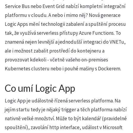
Service Bus nebo Event Grid nabízí kompletní integrační
platformu v cloudu. A nebo i mimo něj? Nová generace
Logic Apps mění technologii zabalení a spuštění procesu
tak, že využívá serverless přístupy Azure Functions. To
znamená nejen levnější a jednodušší integraci do VNETu,
ale i možnost zabalit prostředí do kontejneru a
provozovat kdekoli - včetně vašeho on-premises
Kubernetes clusteru nebo i pouhé mašiny s Dockerem.
Co umí Logic App
Logic App je událostně řízená serverless platforma. Na
jejím startu tedy je nějaký trigger a těch platforma nabízí
nativně velké množství. Může to být kalendář (pravidelné
spouštění), zavolání http interface, událost v Microsoft