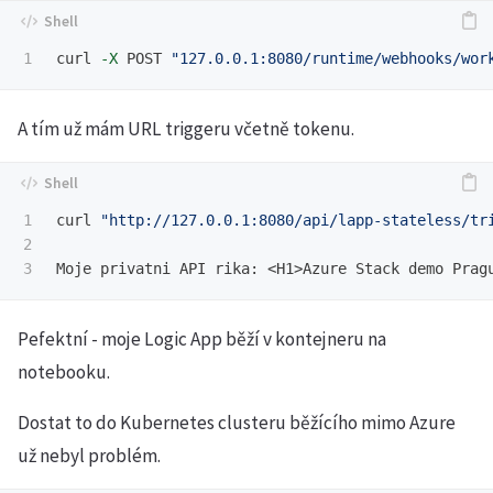
curl 
-X
 POST 
"127.0.0.1:8080/runtime/webhooks/wor
A tím už mám URL triggeru včetně tokenu.
1

curl 
"http://127.0.0.1:8080/api/lapp-stateless/tr
2

Pefektní - moje Logic App běží v kontejneru na
notebooku.
Dostat to do Kubernetes clusteru běžícího mimo Azure
už nebyl problém.