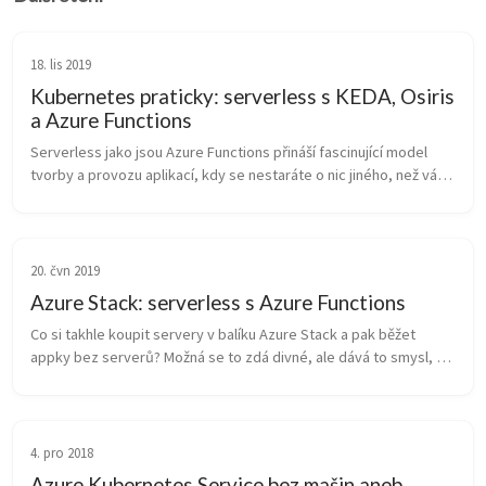
18. lis 2019
Kubernetes praticky: serverless s KEDA, Osiris
a Azure Functions
Serverless jako jsou Azure Functions přináší fascinující model 
tvorby a provozu aplikací, kdy se nestaráte o nic jiného, než váš 
kód a data. Pokud jste si před 10 lety zkoušeli v hlavě uspořádat 
co...
20. čvn 2019
Azure Stack: serverless s Azure Functions
Co si takhle koupit servery v balíku Azure Stack a pak běžet 
appky bez serverů? Možná se to zdá divné, ale dává to smysl, 
protože serverless je o tom, že se o servery a jejich škálování 
nestarám a ...
4. pro 2018
Azure Kubernetes Service bez mašin aneb