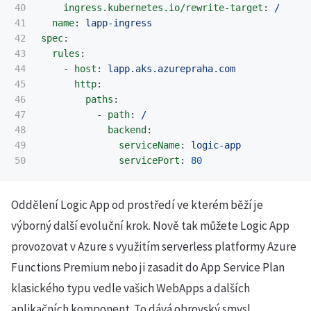
40

ingress.kubernetes.io/rewrite-target
:
/
41

name
:
lapp-ingress
42

spec
:
43

rules
:
44

-
host
:
lapp.aks.azurepraha.com
45

http
:
46

paths
:
47

-
path
:
/
48

backend
:
49

serviceName
:
logic-app
servicePort
:
80
Oddělení Logic App od prostředí ve kterém běží je
výborný další evoluční krok. Nově tak můžete Logic App
provozovat v Azure s využitím serverless platformy Azure
Functions Premium nebo ji zasadit do App Service Plan
klasického typu vedle vašich WebApps a dalších
aplikačních komponent. To dává obrovský smysl.