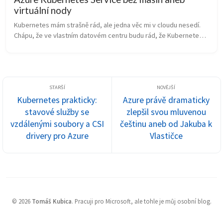
virtuální nody
Kubernetes mám strašně rád, ale jedna věc mi v cloudu nesedí. 
Chápu, že ve vlastním datovém centru budu rád, že Kubernetes 
se postará o moje nody a pomůže mi na ně spravedlivě 
umisťovat kontejnery....
Kubernetes prakticky:
Azure právě dramaticky
stavové služby se
zlepšil svou mluvenou
vzdálenými soubory a CSI
češtinu aneb od Jakuba k
drivery pro Azure
Vlastičce
©
2026
Tomáš Kubica
.
Pracuji pro Microsoft, ale tohle je můj osobní blog.