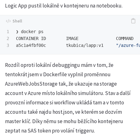
Logic App pustil lokálně v kontejneru na notebooku.
1

❯ docker ps

2

CONTAINER ID        IMAGE               COMMAND  
a5c1a4fbf00c        tkubica/lapp:v1     
"/azure-f
Rozdíl oproti lokální debuggingu mám v tom, že
tentokrát jsem v Dockerfile vyplnil proměnnou
AzureWebJobsStorage tak, že ukazuje na storage
account v Azure místo lokálního simulátoru. Stav a další
provozní informace si workflow ukládá tam a v tomto
accountu také najdu host.json, ve kterém se dozvím
master klíč. Díky němu se mohu běžícího kontejneru
zeptat na SAS token pro volání triggeru.