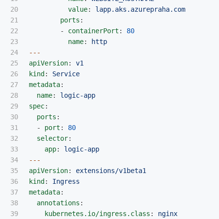
20

value
:
lapp.aks.azurepraha.com
21

ports
:
22

-
containerPort
:
80
23

name
:
http
24

---
25

apiVersion
:
v1
26

kind
:
Service
27

metadata
:
28

name
:
logic-app
29

spec
:
30

ports
:
31

-
port
:
80
32

selector
:
33

app
:
logic-app
34

---
35

apiVersion
:
extensions/v1beta1
36

kind
:
Ingress
37

metadata
:
38

annotations
:
39

kubernetes.io/ingress.class
:
nginx