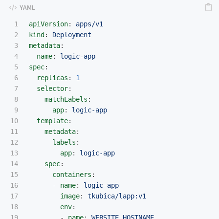
1

apiVersion
:
apps/v1
2

kind
:
Deployment
3

metadata
:
4

name
:
logic-app
5

spec
:
6

replicas
:
1
7

selector
:
8

matchLabels
:
9

app
:
logic-app
10

template
:
11

metadata
:
12

labels
:
13

app
:
logic-app
14

spec
:
15

containers
:
16

-
name
:
logic-app
17

image
:
tkubica/lapp:v1
18

env
:
19

-
name
:
WEBSITE_HOSTNAME