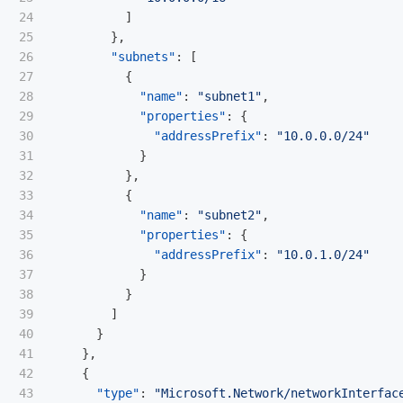
24

]
25

},
26

"subnets"
:
[
27

{
28

"name"
:
"subnet1"
,
29

"properties"
:
{
30

"addressPrefix"
:
"10.0.0.0/24"
31

}
32

},
33

{
34

"name"
:
"subnet2"
,
35

"properties"
:
{
36

"addressPrefix"
:
"10.0.1.0/24"
37

}
38

}
39

]
40

}
41

},
42

{
43

"type"
:
"Microsoft.Network/networkInterfac