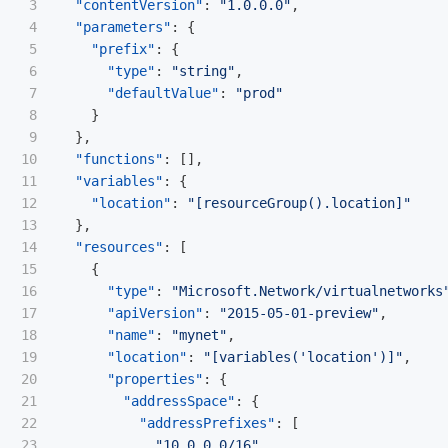
3

"contentVersion"
:
"1.0.0.0"
,
4

"parameters"
:
{
5

"prefix"
:
{
6

"type"
:
"string"
,
7

"defaultValue"
:
"prod"
8

}
9

},
10

"functions"
:
[],
11

"variables"
:
{
12

"location"
:
"[resourceGroup().location]"
13

},
14

"resources"
:
[
15

{
16

"type"
:
"Microsoft.Network/virtualnetworks
17

"apiVersion"
:
"2015-05-01-preview"
,
18

"name"
:
"mynet"
,
19

"location"
:
"[variables('location')]"
,
20

"properties"
:
{
21

"addressSpace"
:
{
22

"addressPrefixes"
:
[
23

"10.0.0.0/16"