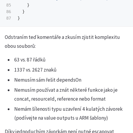
85

}
86

}
}
Odstraním teď komentáře a zkusím zjistit komplexitu
obou souborů:
63 vs. 87 řádků
1337 vs. 2627 znaků
Nemusím sám řešit dependsOn
Nemusím používat a znát některé funkce jako je
concat, resourceId, reference nebo format
Nemám šílenosti typu uzavření 4 kulatých závorek
(podívejte na value outputs u ARM šablony)
Díky jednoduchým závorkám není nutné escapovat