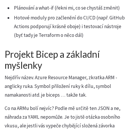
Plánování a what-if (řekni mi, co se chystáš změnit)
Hotové moduly pro začlenění do CI/CD (např. GitHub
Actions podporují krásně oboje) i testovací nástroje
(byť tady je Terraform o něco dál)
Projekt Bicep a základní
myšlenky
Nejdřív název. Azure Resource Manager, zkratka ARM -
anglicky ruka. Symbol přiložení ruky k dílu, symbol
namakanosti atd. je biceps … takže tak.
Co na ARMu bolí nejvíc? Podle mě určitě ten JSON a ne,
náhrada za YAML nepomůže. Je to jistě otázka osobního
vkusu, ale jestli vás vypeče chybějící složená závorka