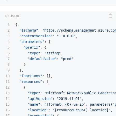
1

{
2

"$schema"
:
"https://schema.management.azure.co
3

"contentVersion"
:
"1.0.0.0"
,
4

"parameters"
:
{
5

"prefix"
:
{
6

"type"
:
"string"
,
7

"defaultValue"
:
"prod"
8

}
9

},
10

"functions"
:
[],
11

"resources"
:
[
12

{
13

"type"
:
"Microsoft.Network/publicIPAddress
14

"apiVersion"
:
"2019-11-01"
,
15

"name"
:
"[format('{0}-vm-ip', parameters('
16

"location"
:
"[resourceGroup().location]"
,
17

"properties"
:
{