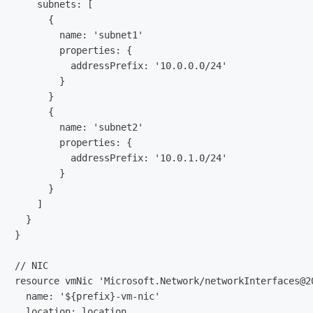
    subnets: [

      {

        name: 'subnet1'

        properties: {

          addressPrefix: '10.0.0.0/24'

        }

      }

      {

        name: 'subnet2'

        properties: {

          addressPrefix: '10.0.1.0/24'

        }

      }

    ]

  }

}

// NIC

resource vmNic 'Microsoft.Network/networkInterfaces@20
  name: '${prefix}-vm-nic'

  location: location
