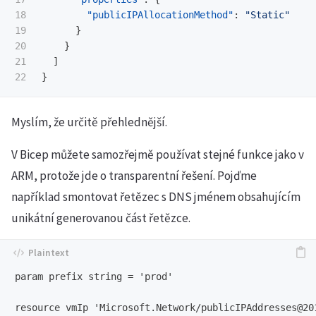
18

"publicIPAllocationMethod"
:
"Static"
19

}
20

}
21

]
}
Myslím, že určitě přehlednější.
V Bicep můžete samozřejmě používat stejné funkce jako v
ARM, protože jde o transparentní řešení. Pojďme
například smontovat řetězec s DNS jménem obsahujícím
unikátní generovanou část řetězce.
param prefix string = 'prod'

resource vmIp 'Microsoft.Network/publicIPAddresses@201