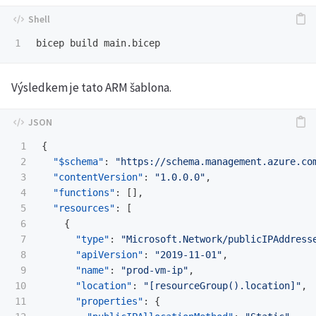
Výsledkem je tato ARM šablona.
1

{
2

"$schema"
:
"https://schema.management.azure.co
3

"contentVersion"
:
"1.0.0.0"
,
4

"functions"
:
[],
5

"resources"
:
[
6

{
7

"type"
:
"Microsoft.Network/publicIPAddress
8

"apiVersion"
:
"2019-11-01"
,
9

"name"
:
"prod-vm-ip"
,
10

"location"
:
"[resourceGroup().location]"
,
11

"properties"
:
{