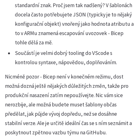
standardní znak. Proč jsem tak nadšený? V šablonách
docela často potřebujete JSON (typicky je to nějaký
konfigurační objekt) vnořený jako hodnota atributu a
to v ARMu znamená escapování uvozovek - Bicep
tohle dělá za mě.
Součástí je velmi dobrý tooling do VScode s
kontrolou syntaxe, nápovědou, doplňováním.
Nicméně pozor - Bicep není v konečném režimu, dost
možná dozná ještě nějakých důležitých změn, takže pro
produkční nasazení zatím nepoužívejte. Nic vám sice
nerozbije, ale možná budete muset šablony občas
předělat, jak půjde vývoj dopředu, než se dosáhne
stabilní verze. Ale je určitě ideální čas se s ním seznámit a
poskytnout zpětnou vazbu týmu na GitHubu.