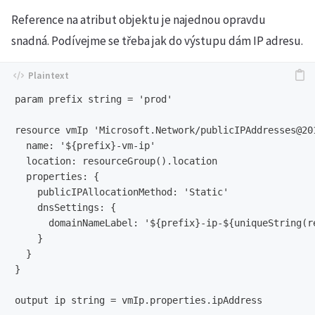
Reference na atribut objektu je najednou opravdu
snadná. Podívejme se třeba jak do výstupu dám IP adresu.
param prefix string = 'prod'

resource vmIp 'Microsoft.Network/publicIPAddresses@201
  name: '${prefix}-vm-ip'

  location: resourceGroup().location

  properties: {

    publicIPAllocationMethod: 'Static'

    dnsSettings: {

      domainNameLabel: '${prefix}-ip-${uniqueString(re
    }

  }

}
