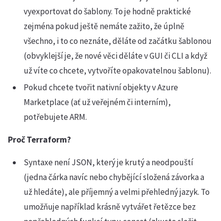
vyexportovat do šablony. To je hodně praktické
zejména pokud ještě nemáte zažito, že úplně
všechno, i to co neznáte, děláte od začátku šablonou
(obvyklejší je, že nové věci děláte v GUI či CLI a když
už víte co chcete, vytvoříte opakovatelnou šablonu).
Pokud chcete tvořit nativní objekty v Azure
Marketplace (ať už veřejném či interním),
potřebujete ARM.
Proč Terraform?
Syntaxe není JSON, který je krutý a neodpouští
(jedna čárka navíc nebo chybějící složená závorka a
už hledáte), ale příjemný a velmi přehledný jazyk. To
umožňuje například krásně vytvářet řetězce bez