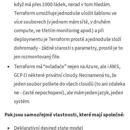
když má přes 1000 řádek, nerad v tom hledám.
Terraform umožňuje jednoduše uložit šablonu ve
více souborech (v jednom mám sítě, v druhém
compute, ve třetím monitoring apod.) a při
deploymentu je Terraform prostě a jednoduše složí
dohromady - žádné starosti s parametry, prostě je to
jen rozmontovaný file.
Terraform má “ovladače” nejen na Azure, ale i AWS,
GCP či některé privátní cloudy. Neznamená to, že
jeden soubor pošlete do všech cloudů (to ani zdaleka
ne - časté nepochopení), ale mám jeden jazyk, jeden
systém.
Pak jsou samozřejmě vlastnosti, které mají společné:
Deklarativní desired state model