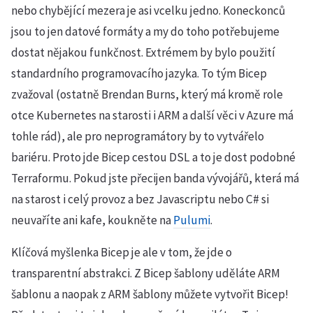
nebo chybějící mezera je asi vcelku jedno. Koneckonců
jsou to jen datové formáty a my do toho potřebujeme
dostat nějakou funkčnost. Extrémem by bylo použití
standardního programovacího jazyka. To tým Bicep
zvažoval (ostatně Brendan Burns, který má kromě role
otce Kubernetes na starosti i ARM a další věci v Azure má
tohle rád), ale pro neprogramátory by to vytvářelo
bariéru. Proto jde Bicep cestou DSL a to je dost podobné
Terraformu. Pokud jste přecijen banda vývojářů, která má
na starost i celý provoz a bez Javascriptu nebo C# si
neuvaříte ani kafe, koukněte na
Pulumi
.
Klíčová myšlenka Bicep je ale v tom, že jde o
transparentní abstrakci. Z Bicep šablony uděláte ARM
šablonu a naopak z ARM šablony můžete vytvořit Bicep!