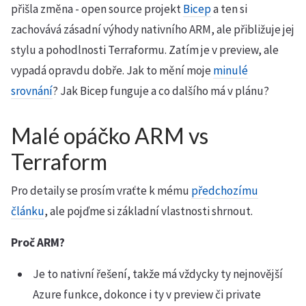
přišla změna - open source projekt
Bicep
a ten si
zachovává zásadní výhody nativního ARM, ale přibližuje jej
stylu a pohodlnosti Terraformu. Zatím je v preview, ale
vypadá opravdu dobře. Jak to mění moje
minulé
srovnání
? Jak Bicep funguje a co dalšího má v plánu?
Malé opáčko ARM vs
Terraform
Pro detaily se prosím vraťte k mému
předchozímu
článku
, ale pojďme si základní vlastnosti shrnout.
Proč ARM?
Je to nativní řešení, takže má vždycky ty nejnovější
Azure funkce, dokonce i ty v preview či private