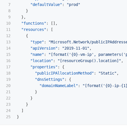
7

"defaultValue"
:
"prod"
8

}
9

},
10

"functions"
:
[],
11

"resources"
:
[
12

{
13

"type"
:
"Microsoft.Network/publicIPAddress
14

"apiVersion"
:
"2019-11-01"
,
15

"name"
:
"[format('{0}-vm-ip', parameters('
16

"location"
:
"[resourceGroup().location]"
,
17

"properties"
:
{
18

"publicIPAllocationMethod"
:
"Static"
,
19

"dnsSettings"
:
{
20

"domainNameLabel"
:
"[format('{0}-ip-{1
21

}
22

}
23

}
24

]
}