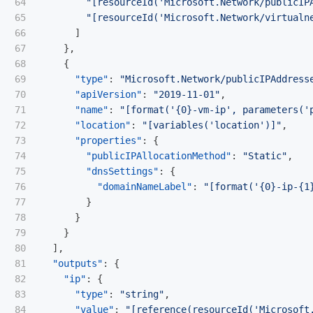
64

"[resourceId('Microsoft.Network/publicIP
65

"[resourceId('Microsoft.Network/virtualn
66

]
67

},
68

{
69

"type"
:
"Microsoft.Network/publicIPAddress
70

"apiVersion"
:
"2019-11-01"
,
71

"name"
:
"[format('{0}-vm-ip', parameters('
72

"location"
:
"[variables('location')]"
,
73

"properties"
:
{
74

"publicIPAllocationMethod"
:
"Static"
,
75

"dnsSettings"
:
{
76

"domainNameLabel"
:
"[format('{0}-ip-{1
77

}
78

}
79

}
80

],
81

"outputs"
:
{
82

"ip"
:
{
83

"type"
:
"string"
,
84

"value"
:
"[reference(resourceId('Microsoft