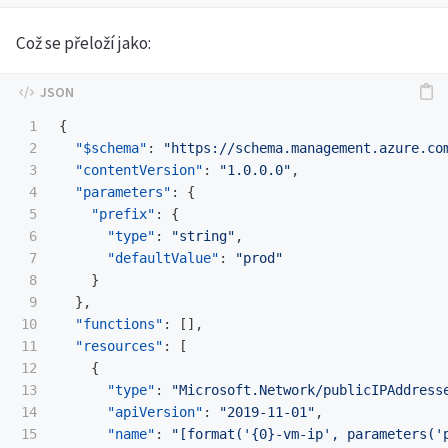
Což se přeloží jako:
1

{
2

"$schema"
:
"https://schema.management.azure.co
3

"contentVersion"
:
"1.0.0.0"
,
4

"parameters"
:
{
5

"prefix"
:
{
6

"type"
:
"string"
,
7

"defaultValue"
:
"prod"
8

}
9

},
10

"functions"
:
[],
11

"resources"
:
[
12

{
13

"type"
:
"Microsoft.Network/publicIPAddress
14

"apiVersion"
:
"2019-11-01"
,
15

"name"
:
"[format('{0}-vm-ip', parameters('