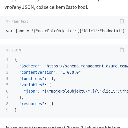
vnořený JSON, což se celkem často hodí.
1

{
2

"$schema"
:
"https://schema.management.azure.com
3

"contentVersion"
:
"1.0.0.0"
,
4

"functions"
:
[],
5

"variables"
:
{
6

"json"
:
"{
\"
mojePoleObjektu
\"
:[{
\"
klic1
\"
:
\"
h
7

},
8

"resources"
:
[]
}