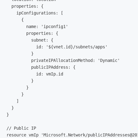
  properties: {

    ipConfigurations: [

      {

        name: 'ipconfig1'

        properties: {

          subnet: {

            id: '${vnet.id}/subnets/apps'

          }

          privateIPAllocationMethod: 'Dynamic'

          publicIPAddress: {

            id: vmIp.id

          }

        }

      }

    ]

  }

}

// Public IP

resource vmIp 'Microsoft.Network/publicIPAddresses@201