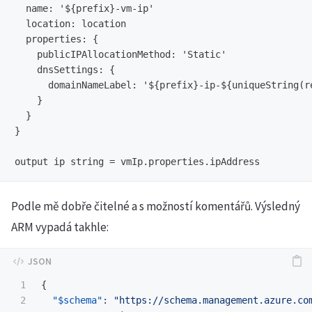
  name: '${prefix}-vm-ip'

  location: location

  properties: {

    publicIPAllocationMethod: 'Static'

    dnsSettings: {

      domainNameLabel: '${prefix}-ip-${uniqueString(re
    }

  }

}

Podle mě dobře čitelné a s možností komentářů. Výsledný
ARM vypadá takhle:
1

{
2

"$schema"
:
"https://schema.management.azure.co