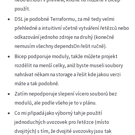
použít.
DSL je podobné Terraformu, za mě tedy velmi
přehledné a intuitivní včetně vytváření řetězců nebo
odkazování jednoho zdroje na druhý (konečně
nemusím všechny dependsOn řešit ručně).
Bicep podporuje moduly, takže můžete projekt
rozdělit na menší celky, aniž byste museli soubory
nahrávat někam na storage a řešit kde jakou verzi
máte a tak podobně.
Zatím nepodporuje slepení vícero souborů bez
modulů, ale podle všeho je to v plánu.
Co mi připadá jako výborný tah je použití
jednoduchých uvozovek pro řetězce (místo
dvojitých) s tím, že dvojité uvozovky jsou tak