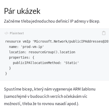
Pár ukázek
Začněme třeba jednoduchou definicí IP adresy v Bicep.
resource vmIp 'Microsoft.Network/publicIPAddresses@201
  name: 'prod-vm-ip'

  location: resourceGroup().location

  properties: {

    publicIPAllocationMethod: 'Static'

  }

Spustíme bicep, který nám vygeneruje ARM šablonu
(samozřejmě v budoucích verzích očekávám víc
možností, třeba že to rovnou nasadí apod.).