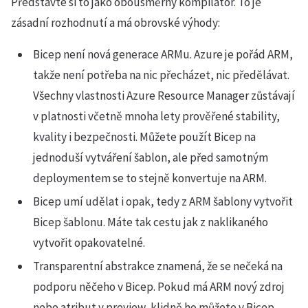
Představte si to jako obousměrný kompilátor. To je
zásadní rozhodnutí a má obrovské výhody:
Bicep není nová generace ARMu. Azure je pořád ARM,
takže není potřeba na nic přecházet, nic předělávat.
Všechny vlastnosti Azure Resource Manager zůstávají
v platnosti včetně mnoha lety prověřené stability,
kvality i bezpečnosti. Můžete použít Bicep na
jednoduší vytváření šablon, ale před samotným
deploymentem se to stejně konvertuje na ARM.
Bicep umí udělat i opak, tedy z ARM šablony vytvořit
Bicep šablonu. Máte tak cestu jak z naklikaného
vytvořit opakovatelné.
Transparentní abstrakce znamená, že se nečeká na
podporu něčeho v Bicep. Pokud má ARM nový zdroj
nebo atribut v preview, klidně ho můžete v Bicep