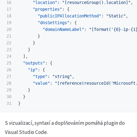
16

"location"
:
"[resourceGroup().location]"
,
17

"properties"
:
{
18

"publicIPAllocationMethod"
:
"Static"
,
19

"dnsSettings"
:
{
20

"domainNameLabel"
:
"[format('{0}-ip-{1
21

}
22

}
23

}
24

],
25

"outputs"
:
{
26

"ip"
:
{
27

"type"
:
"string"
,
28

"value"
:
"[reference(resourceId('Microsoft
29

}
30

}
}
S vizualizací, syntaxí a doplňováním pomáhá plugin do
Visual Studio Code.