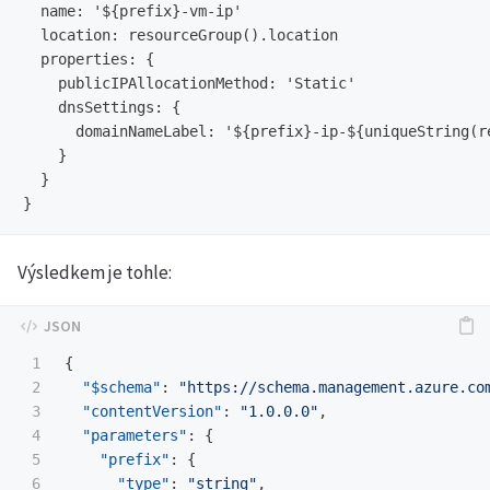
  name: '${prefix}-vm-ip'

  location: resourceGroup().location

  properties: {

    publicIPAllocationMethod: 'Static'

    dnsSettings: {

      domainNameLabel: '${prefix}-ip-${uniqueString(re
    }

  }

Výsledkem je tohle:
1

{
2

"$schema"
:
"https://schema.management.azure.co
3

"contentVersion"
:
"1.0.0.0"
,
4

"parameters"
:
{
5

"prefix"
:
{
6

"type"
:
"string"
,