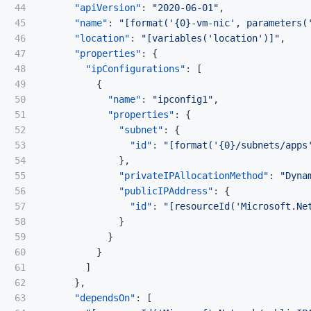
44

"apiVersion"
:
"2020-06-01"
,
45

"name"
:
"[format('{0}-vm-nic', parameters(
46

"location"
:
"[variables('location')]"
,
47

"properties"
:
{
48

"ipConfigurations"
:
[
49

{
50

"name"
:
"ipconfig1"
,
51

"properties"
:
{
52

"subnet"
:
{
53

"id"
:
"[format('{0}/subnets/apps
54

},
55

"privateIPAllocationMethod"
:
"Dyna
56

"publicIPAddress"
:
{
57

"id"
:
"[resourceId('Microsoft.Ne
58

}
59

}
60

}
61

]
62

},
63

"dependsOn"
:
[