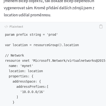
jménem Bicep objektu, tak dokáže Bicep dependsOn
vygenerovat sám. Kromě přidání dalších zdrojů jsem z
location udělal proměnnou.
param prefix string = 'prod'

var location = resourceGroup().location

// Network

resource vnet 'Microsoft.Network/virtualnetworks@2015-
  name: 'mynet'

  location: location

  properties: {

    addressSpace: {

      addressPrefixes:[

        '10.0.0.0/16'

      ]

    }
