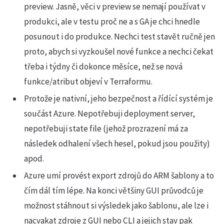
preview. Jasně, věci v preview se nemají používat v
produkci, ale v testu proč ne a s GA je chci hnedle
posunout i do produkce. Nechci test stavět ručně jen
proto, abych si vyzkoušel nové funkce a nechci čekat
třeba i týdny či dokonce měsíce, než se nová
funkce/atribut objeví v Terraformu.
Protože je nativní, jeho bezpečnost a řídící systém je
součást Azure. Nepotřebuji deployment server,
nepotřebuji state file (jehož prozrazení má za
následek odhalení všech hesel, pokud jsou použity)
apod.
Azure umí provést export zdrojů do ARM šablony a to
čím dál tím lépe. Na konci většiny GUI průvodců je
možnost stáhnout si výsledek jako šablonu, ale lze i
nacvakat zdroje z GUI nebo CLI a jejich stav pak