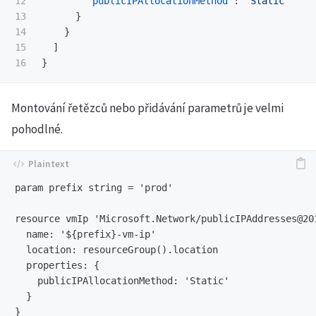
12

"publicIPAllocationMethod"
:
"Static"
13

}
14

}
15

]
}
Montování řetězců nebo přidávání parametrů je velmi
pohodlné.
param prefix string = 'prod'

resource vmIp 'Microsoft.Network/publicIPAddresses@201
  name: '${prefix}-vm-ip'

  location: resourceGroup().location

  properties: {

    publicIPAllocationMethod: 'Static'

  }
