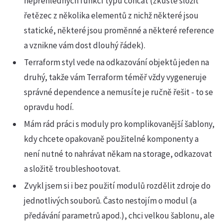
nepřehledných funkcí typu concat (zkuste složit
řetězec z několika elementů z nichž některé jsou
statické, některé jsou proměnné a některé reference
a vznikne vám dost dlouhý řádek).
Terraform styl vede na odkazování objektů jeden na
druhý, takže vám Terraform téměř vždy vygeneruje
správné dependence a nemusíte je ručně řešit - to se
opravdu hodí.
Mám rád práci s moduly pro komplikovanější šablony,
kdy chcete opakovaně použitelné komponenty a
není nutné to nahrávat někam na storage, odkazovat
a složitě troubleshootovat.
Zvykl jsem si i bez použití modulů rozdělit zdroje do
jednotlivých souborů. Často nestojím o modul (a
předávání parametrů apod.), chci velkou šablonu, ale